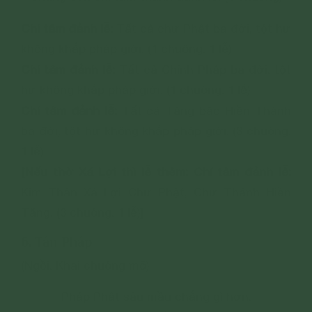
Chí tâm đảnh lễ:
Tất cả chư Phật ba đời, tột hư
không khắp pháp giới. (1 chuông. 1 lễ)
Chí tâm đảnh lễ:
Tất cả Chính Pháp ba đời, tột
hư không khắp pháp giới. (1 chuông. 1 lễ)
Chí tâm đảnh lễ:
Tất cả Tăng bậc Hiền Thánh
ba đời, tột hư không khắp pháp giới. (3 chuông.
1 lễ)
[Nếu thờ Xá Lợi thì lễ thêm: Chí tâm đảnh lễ:
Kim Thân Xá Lợi Chư Phật, Chư Thánh Hiền
Tăng. (3 chuông. 1 lễ)]
6. Tán Pháp
(Ngồi. Khai chuông mõ)
Pháp Phật sâu mầu chẳng gì hơn,