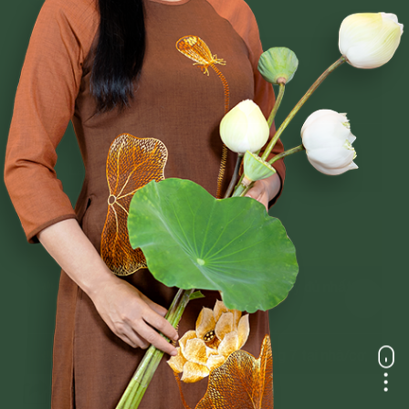
CHUYÊN MỤC: NGHI LỄ
Nghi Thức Cúng Lễ Tại Gia
Nghi Thức Cúng Lễ Dành Cho Đạo Tràng Đi
Làm Phận Sự
XEM THÊM
Tổng hợp các nghi thức cúng lễ đầy đủ nhất
năm 2026
Tổng hợp các bài cúng rằm tháng 7 tại nhà/cơ
quan, cửa hàng/mộ
-
a
a
+