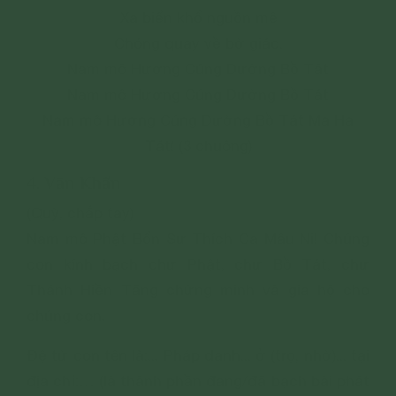
Xa biển khổ nguồn mê
Chóng quay về bờ giác.
Nam mô Hương Cúng Dường Bồ Tát
Nam mô Hương Cúng Dường Bồ Tát
Nam mô Hương Cúng Dường Bồ Tát Ma Ha
Tát! (3 chuông)
4. Văn Khấn
(Quỳ, chắp tay)
Nam mô Phật Bổn Sư Thích Ca Mâu Ni! Chúng
con kính bạch chư Phật, chư Bồ Tát, chư
Thánh Hiền Tăng chứng minh và gia hộ cho
chúng con.
Đệ tử con tên là:... Pháp danh... ở (trọ, nhờ)... tại
địa chỉ:… (là thành phần đang/đã bạch bài phát