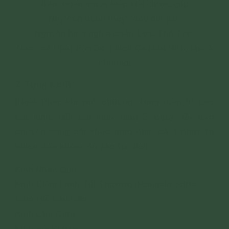
Trăm ngàn muôn kiếp khó được gặp.
Nay con nghe thấy vâng gìn giữ,
Nguyện hiểu nghĩa chân Đức Thế Tôn.
Nam mô Phật Bổn Sư Thích Ca Mâu Ni! (3 lần. 3
chuông)
7. Tụng Kinh
[Ngồi. Pháp khí: mõ, chuông. Tụng tuần tự các
bài kinh. Mỗi bài kinh tụng 2 ngày, rồi mới
chuyển sang bài khác (bao gồm cả 1 ngày tu
nhiều thời khóa). Ấn vào tên bài]
Kinh Nhân Quả
Kinh Điềm Lành Tối Thượng (Mangala Sutta)
Sám Hối Sáu Căn
Kinh Làm Giàu
Kinh Cội Phước