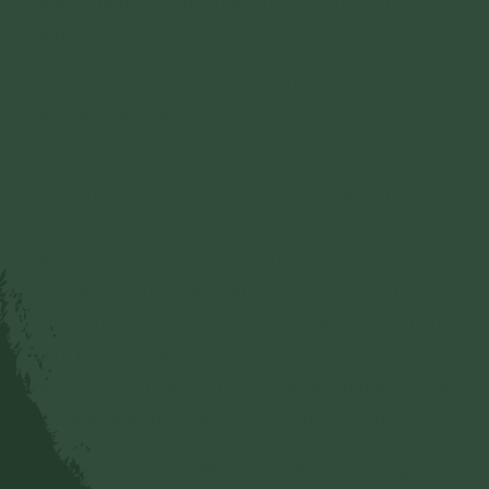
hòa, mùa màng thuận lợi, nhân dân ấm no hạnh
phúc.
Và chúng con lại xin hồi hướng cầu an cho gia
(tín chủ)
đình
được (đọc mong cầu)…
Và chúng con cũng xin hồi hướng cho con/tín
chủ cùng người thân trong gia đình (tên vợ,
chồng con cái, bố mẹ, anh chị em chưa có gia
đình của người phát tâm tu).... không mắc vào
các duyên khiến liên quan đến pháp luật, quan
sai tù tội; chuyển hóa nghiệp quan sai tù tội;
tiêu trừ ác nghiệp không bị ác nạn bị lừa về
tiền, tài sản, bị lừa bắt cóc, bị xâm hại khiến tổn
hại đến thân thể, sức khỏe và thọ mạng.
(Chúng con cũng lại xin hồi hướng công đức