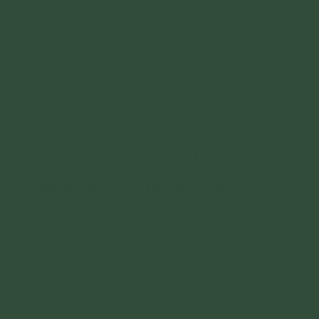
(Quỳ hoặc đứng, chắp tay)
Chủ sám bạch: Chúng con xin tri ân Tam Bảo, tri
ân Sư Phụ cùng đại Tăng, chúng con xin tri ân
các bậc thiện tri thức đã giúp đỡ cho chúng
con tu hành. Xin tùy hỷ hết thảy chư vị trong
cõi tâm linh đã ủng hộ đàn tràng, đã về đây tu
(Tất cả cùng hòa: Xin tùy hỷ
tập Phật Pháp.
công đức của các đạo hữu!)
(1 lễ)
15. Bạch Phật Cúng Thí Thực/Phóng Sinh
(Không sắm lễ cúng thì không bạch. Nếu sắm lễ
cúng phần nào thì bạch phần đó)
Nam mô Phật Bổn Sư Thích Ca Mâu Ni! Chúng
con kính bạch chư Phật, chư Bồ Tát, chư
Thánh Hiền Tăng chứng minh và gia hộ cho