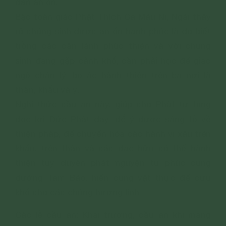
dần an ổn.
Bậc toàn giác Phật Thích Ca Mâu Ni, Ngài thấy
rõ chúng sinh được an ổn hạnh phúc là do biết
trồng các căn lành phúc thiện và với chúng
sinh đang gặp cảnh khổ, cần phải học để giác
ngộ chân lý, bỏ ác hành thiện trên ba nơi là
thân, khẩu và ý.
Nghi thức cầu an này, giúp cho Phật tử tụng
đọc lời Đức Phật dạy, để ý được sáng tỏ về
thiện pháp, để chuyển hóa các hành vi xấu trên
khẩu, trên thân và các đạo hữu có thể hành
thiện tùy duyên phát nguyện tu phúc cúng
dường Tam Bảo, hiến cúng vật thực để cứu
khổ cho các chúng hương linh.
Các lễ cầu an: Khai trương, cầu an khi mang