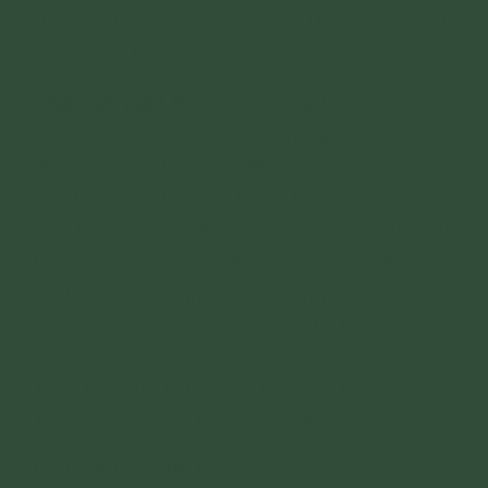
Ha Tát! Nam mô Phật Bổn Sư Thích Ca Mâu Ni!
(1 chuông. 1 lễ)
- Nếu xin nghỉ tu
(bao gồm cả trường hợp có
việc đột xuất bất ngờ cần xin nghỉ tu): Nam mô
Phật Bổn Sư Thích Ca Mâu Ni! Chúng con xin
cáo bạch với tất cả chư vị trong cõi tâm linh
mà chúng con đã thỉnh về tu trong nghi thức tu
(tín
tập cầu an, vì nhân duyên… nên gia đình
chủ)
xin được nghỉ tu (cho tới ngày…/cho tới
bao giờ đủ duyên thì sẽ bạch tu tiếp)... Chúng
con xin chư vị hoan hỷ cho. Nam mô Hoan Hỷ
Tạng Bồ Tát Ma Ha Tát! Nam mô Phật Bổn Sư
Thích Ca Mâu Ni! (1 chuông. 1 lễ)
14. Tri Ân Và Tùy Hỷ