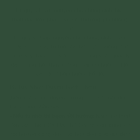
Tự quy y Phật, nguyện cho chúng sinh, hiểu
thấu đạo lớn, phát tâm Vô Thượng. (1 chuông.
1 lễ)
Tự quy y Pháp, nguyện cho chúng sinh, thâm
nhập kinh tạng, trí tuệ như biển. (1 chuông. 1 lễ)
Tự quy y Tăng, nguyện cho chúng sinh, quản lý
đại chúng, hết thảy không ngại. (3 chuông. 1 lễ.
Sau đó 1 hồi chuông kết lễ)
13. Tùy Nhân Duyên Bạch Thêm
(Nếu không có duyên tương ứng với nội dung
thì bỏ qua phần này)
- Nếu tu nhờ thì bạch hồi hướng:
Nam mô Phật
Bổn Sư Thích Ca Mâu Ni! Chúng con cũng xin
hồi hướng công đức lục hòa đến cho gia đình