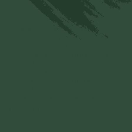
Công phu công đức có bao nhiêu,
Con xin lấy đó hồi hướng về,
Nguyện khắp pháp giới các chúng sinh,
Thảy đều thể nhập vô sinh nhẫn. (1 chuông)
Nguyện tiêu ba chướng sạch phiền não,
Nguyện được trí tuệ thật sáng ngời,
Nguyện các tội chướng thảy tiêu trừ,
Đời đời thường hành Bồ Tát đạo. (1 chuông)
Nguyện đem công đức tu hành này,
Chan rải mười phương khắp tất cả,
Hết thảy chúng con cùng các loài,
Đồng được lên ngôi Vô Thượng giác. (3 chuông)
12. Tam Tự Quy
(Quỳ hoặc đứng, chắp tay. Pháp khí: khánh,
chuông)