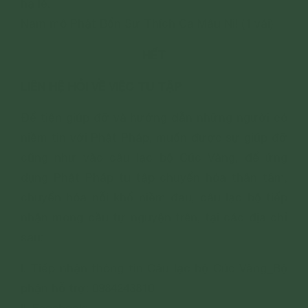
hạ lễ.
Nam mô Phật Bổn Sư Thích Ca Mâu Ni! (1 vái)
HẾT
LIÊN HỆ HỎI VỀ VIỆC TU TẬP
Để tiện giúp đỡ và hướng dẫn những người có
niềm tin với Phật Pháp, muốn được sự giúp đỡ
cũng như vào câu lạc bộ Cúc Vàng, để ứng
dụng Phật Pháp tu tập chuyển hóa thân tâm,
chuyển hóa nỗi khổ niềm đau, câu lạc bộ tiếp
nhận mong cầu tự nguyện trên, tại các địa chỉ
sau:
I. Tiếp nhận thông tin Câu lạc bộ Cúc Vàng_Bộ
phận hỗ trợ: 0984243810