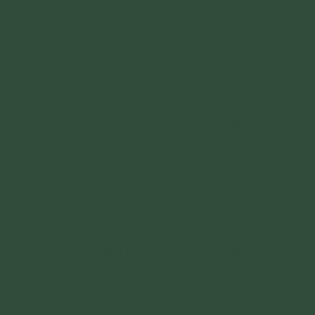
vân tập về đây [nếu cúng thực thì đọc: thọ
(tín
hưởng phẩm thực hiến cúng của gia đình
chủ
)
và] nghe kinh thính pháp cầu giác ngộ giải
thoát.
Chúng con xin nhất tâm thỉnh mời.
Nam mô Phật Bổn Sư Thích Ca Mâu Ni! (1
chuông. 1 lễ)
5. Lễ Tán Phật
(Quỳ hoặc đứng, chắp tay. Pháp khí: khánh,
chuông)
Đại từ đại bi thương chúng sinh,
Đại hỷ đại xả cứu hàm thức,
Tướng đẹp sáng ngời dùng trang nghiêm.
Chúng con chí tâm thành đảnh lễ. (1 chuông)