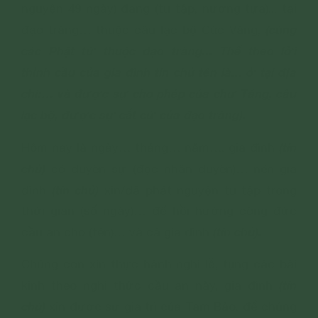
nguyện 49 ngày) đang (tu tập, nương tựa)... tại
(
c
ùng
đạo tràng… thuộc câu lạc bộ Cúc Vàng,
các Phật tử thuộc đạo tràng... Thể theo lời
thỉnh cầu của gia đình tín chủ tên là... ở tại địa
chỉ:… và được sự cho phép của chư Tăng, câu
lạc bộ, được sự cắt cử của đạo tràng).
(tín
Hôm nay là ngày… tháng… năm…, gia đình
chủ)
có duyên sự (đọc nhân duyên)… nên gia
(tín chủ)
đình
xin/đã phát nguyện tu tập trong
thời gian (số ngày)… để hồi hướng công đức
(tín chủ).
cầu an cho (tên)… và cả gia đình
Chúng con xin thực hành nghi lễ, tụng các bài
(tín
kinh theo nghi thức cầu an này, gia đình
chủ)
xin được sự gia trì của Tam Bảo, để chúng