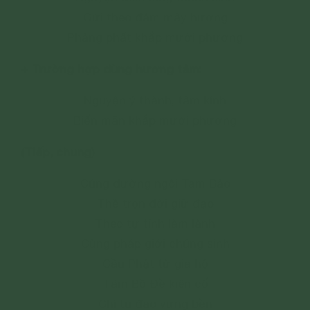
Gửi theo đám mây hương
Phảng phất khắp mười phương
+ Trường hợp dùng hương tâm:
Nguyện ý thành, tâm kính
Biến mãn khắp mười phương
(Tiếp, chung)
Cúng dường ngôi Tam Bảo
Thề trọn đời giữ đạo
Theo tự tính làm lành
Cùng pháp giới chúng sinh
Cầu Phật từ gia hộ
Tâm Bồ Đề kiên cố
Chí tu đạo vững bền