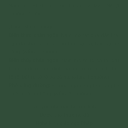
Nam mô Phật Bổn Sư Thích Ca Mâu Ni! (1
chuông. 1 vái)
(Tụng. Mõ, chuông)
Biến thực chân ngôn:
Nam mô tát phạ đát tha,
nga đá phả rô chỉ đế, án tam bạt ra, tam bạt ra
hồng. (3 lần. 1 chuông)
Biến thủy chân ngôn:
Nam mô tô rô bà ra, đát
tha nga đá ra, đát điệt tha, án tô rô tô rô, bát ra
tô rô, bát ra tô rô sa bà ha. (3 lần. 1 chuông)
Phổ cúng dường:
Án nga nga nẵng tam bà phạ
phiệt nhật ra hồng. (3 lần. 3 chuông)
Nguyện cho các hương linh
Được thọ thực no đủ
Nghe kinh giác ngộ Pháp