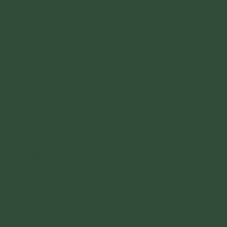
con thông hiểu nghĩa kinh và thực hành được
lời Đức Phật dạy trong kinh.
Chúng con xin thỉnh mời chư Thiên, chư Thần
Linh (và chư linh Thần hộ trì) về đây ủng hộ cho
pháp hội tu tập của chúng con.
Chúng con xin nương oai lực Tam Bảo, (oai lực
công đức Bồ Đề của pháp Lục Hòa,) chúng con
xin thỉnh mời:
- Thỉnh hương linh:
+ Ngày tu khai đàn:
các hương linh (đọc hương linh mà mình muốn
mời):… hoan hỷ về tại đàn tràng nghe kinh tu
tập.
+ Ngày tu hàng ngày/kết đàn: