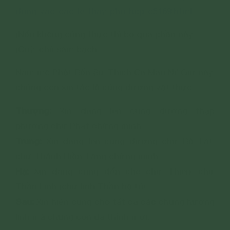
dung-vao-cac-le-thay-phu-hop-c5169.html
(Nếu không cúng thực thì bỏ qua phần này)
(Quỳ, chủ sám bạch)
Nam mô Phật Bổn Sư Thích Ca Mâu Ni! Giờ này,
chúng con xin tác lễ cúng dường vật thực.
Thượng:
Xin dâng lên cúng dường thập
phương chư Phật chứng minh.
Trung:
Xin dâng lên cúng dường chư Bồ Tát,
chư Thánh Hiền Tăng chứng minh.
Hạ:
Xin dâng cúng đến cho chư Thiên, chư
Thần Linh (chư linh Thần hộ trì).
Sau:
Xin hiến cúng cho tất cả các chúng hương
linh mà chúng con đã thỉnh mời.