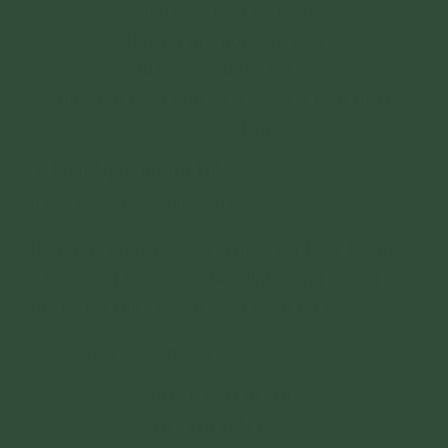
Sinh lòng kính tín Phật
Nương tựa nơi Tam Bảo
Tu hành cầu thoát khổ
Nam mô Phật Bổn Sư Thích Ca Mâu Ni! (1
chuông. 1 vái)
9. Phát Nguyện Bồ Đề
(Quỳ, chắp tay. Chủ sám bạch)
Nam mô Phật Bổn Sư Thích Ca Mâu Ni, thỉnh
các chúng trong cõi tâm linh cùng chúng con
tùy hỷ (và thực hành) công hạnh Bồ Đề:
(Đại chúng cùng bạch)
PHÁT TÂM BỒ ĐỀ
HỘ TRÌ TAM BẢO