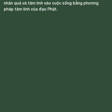
Nghe tiếng chuông, phiền não nhẹ
nhân quả và tâm linh vào cuộc sống bằng phương
Trí tuệ lớn, Bồ Đề sinh
pháp tâm linh của đạo Phật.
Lìa địa ngục, thoát vô minh
Nguyện thành Phật, độ chúng sinh
Nam mô Giáo chủ cõi U Minh Bồ Tát Địa Tạng
Vương
Nam mô Giáo chủ cõi U Minh Bồ Tát Địa Tạng
Vương
Nam mô Giáo chủ cõi U Minh Bồ Tát Địa Tạng
Vương! (dồn hết hồi chuông)
3. Nguyện Hương
(Quỳ. Tùy duyên đọc phần dùng hương đốt
hoặc hương tâm)
+ Trường hợp dùng hương nén, hương trầm…
:
Nguyện đem lòng thành kính