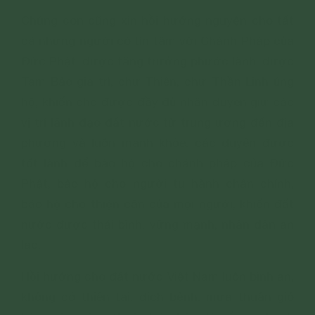
Chúng con cũng xin hồi hướng nguyện cho tất
cả những người có tín tâm với Chánh Pháp của
Đức Phật, được tăng trưởng phước lành, được
Tam Bảo gia trì, chư Thiên, chư Thần Linh ủng
hộ, khiến cho được đầy đủ nhân duyên giữ các
vị trí lãnh đạo đất nước từ trung ương đến địa
phương và luôn mạnh khỏe, các duyên được
tốt lành để bảo hộ cho chánh pháp của Đức
Phật, bảo hộ cho người tu hành chân chính,
bảo hộ cho thiện căn của mọi người, khiến đất
nước được thái bình, vững mạnh, nhân dân an
lạc.
Hồi hướng cho đất nước Việt Nam luôn bình an,
không có thiên tai, dịch bệnh, mưa thuận gió