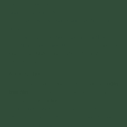
Sám Hối Hồng Danh
Quán Âm Quảng Trần
Kinh Phật Dạy Bảy Pháp Khiến Đất Nước Được
Hưng Thịnh
Kinh Tám Điều Giác Ngộ Của Bậc Đại Nhân
Kinh Nhật Tụng Thiền Môn
(Lưu ý: chỉ tụng bài
kinh trong Nhật tụng thiền môn, không thực
hiện cả nghi thức.)
8. Cúng Thực
ngày
Trường hợp đạo tràng đi làm phận sự
khai đàn
: tùy duyên cúng theo văn cúng tại nghi
thức này hoặc tại link:
https://phamthiyen.com/cung-thuc-danh-cho-
dao-trang-di-lam-phan-su-ngay-khai-ket-dan-
ve-nha-moi-gio-dam-ma-dao-trang-tuy-y-