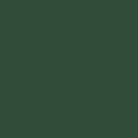
chúng con; chúng con xin thỉnh hết thảy chư
Thiên, Thiện Thần, Hộ Pháp hoan hỷ ủng hộ cho
(tín chủ)
chúng con, gia đình
có sắm sửa vật
thực để cúng thí thực (cùng mua chúng sinh
để cứu mạng cho chúng) chúng con xin phép
được ra ngoài tác lễ cúng thí thực (phóng sinh).
Nam mô Phật Bổn Sư Thích Ca Mâu Ni!
Bài cúng thí thực cô hồn
Bài cúng phóng sinh
16. Bạch Hạ Lễ
(Nếu hạ lễ thì thực hành)
Nam mô Phật Bổn Sư Thích Ca Mâu Ni! Giờ này
khóa lễ của chúng con đã xong, chúng con xin