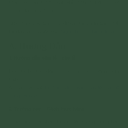
thai, cầu an trước khi sinh con, cúng mụ, xe
mới mua, tạ đất, tạ mộ...
Quý vị và các bạn tùy duyên tải và in bản PDF
tại đây
(ấn vào tên bài)
:
Nghi thức tu tập cầu an
A. Hướng Dẫn
1. Hướng dẫn sắm lễ - bày lễ
Đọc kỹ hướng dẫn trước khi thực hành nghi
thức.
Ấn vào tên bài:
Hướng dẫn - sắm bày lễ (các lễ
cúng tại nhà)
2. Trường hợp - Cách thực hành
- Gia đình, cá nhân tự làm lễ: không đọc phần