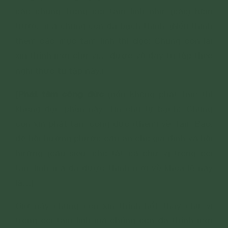
các chúng trong cõi tâm linh như (các) hôm
trước, mà chúng con đã bạch thỉnh. (Nếu thỉnh
thêm các mục tâm linh thì đọc: Chúng con lại
xin thỉnh mời chư vị… được về đây tu tập theo
nghi thức tu tập này.)
[Phát tâm công đức
(nếu không phát tâm thì
không đọc phần này. Tín chủ tự bạch): Chúng
con xin phát tâm công đức (thêm) về Tam Bảo,
để hồi hướng phước cầu an cho gia đình và hồi
hướng (cầu siêu) cho tất cả chư vị trong cõi
tâm linh mà đã được thỉnh mời về khóa lễ này
là…]
Giờ này chúng con xin thỉnh hết thảy chư vị
trong cõi tâm linh mà chúng con đã thỉnh mời