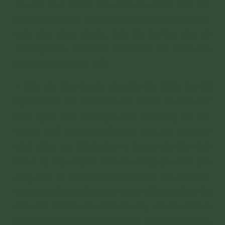
tín chủ cho mượn địa điểm tu được tiêu trừ
nghiệp chướng, tăng trưởng phước lành phát
sinh các nhân duyên, tinh tấn tu tập cầu vô
thượng đạo. Nam mô Phật Bổn Sư Thích Ca
Mâu Ni! (1 chuông. 1 lễ)
- Nếu xin tùy duyên chuyển địa điểm tu thì
bạch:
Nam mô Phật Bổn Sư Thích Ca Mâu Ni!
(tín chủ)
Các ngày tiếp theo gia đình
xin tùy
(tín
duyên tu ở các địa điểm phù hợp, gia đình
chủ)
cũng xin thỉnh chư vị trong cõi tâm linh
(tín
hoan hỷ tùy duyên theo tu cùng gia đình
chủ)
(nếu tu nhờ địa điểm thì đọc: trừ các chư
vị trong cõi tâm linh liên quan đến gia đình tín
chủ cho mượn địa điểm tu này và xin chư vị
hoan hỷ cho). Nam mô Hoan Hỷ Tạng Bồ Tát Ma