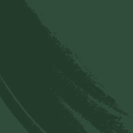
phát sinh từ sự tu tập sáu pháp Hòa Kính tại
khóa lễ này đến cho các Phật tử tham gia khóa
lễ cùng gia đình cũng được bình an.)
Nếu hồi hướng cho dịch bệnh, thiên tai/các
hướng dẫn hồi hướng của câu lạc bộ, đạo
tràng:
Chúng con lại xin hồi hướng…
Nam mô Chứng Minh Sư Bồ Tát Ma Ha Tát!
Nam mô Thường Gia Hộ Bồ Tát Ma Ha Tát!
Nam mô Phật Bổn Sư Thích Ca Mâu Ni! (1
chuông. 1 lễ)
11. Hồi Hướng
(Quỳ, chắp tay. Pháp khí: chuông, mõ hoặc
khánh)