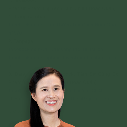
II. Facebook:
Phật tử Phạm Thị Yến (Tâm Chiếu Hoàn Quán)
1. Trang cá nhân
facebook.com/PhamThiYen.TamChieuHoanQua
n1970
2. Fanpage
facebook.com/CLBCucVangTapTuLucHoa
facebook.com/cophamthiyentamchieuhoanqua
n
3. Đăng lên nhóm facebook: Tâm Sự Cùng Cô
Phạm Thị Yến (Tâm Chiếu Hoàn Quán):
facebook.com/groups/PhamThiYenTCHQ
III. Email:
phamthiyentchq.official@gmail.com
476,859 lượt xem
20/06/2023
244