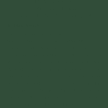
CHUYỂN TẢI PHẬT PHÁP
RỘNG KHẮP THẾ GIAN
CẦU VÔ THƯỢNG ĐẠO. (1 chuông. 1 lễ)
10. Phục Nguyện
(Quỳ, chắp tay. Chủ sám bạch)
Nam mô Phật Bổn Sư Thích Ca Mâu Ni!
Chúng con xin hồi hướng công đức tùy hỷ (và
tu tập) sáu pháp Hòa Kính, công đức trong khóa
lễ cúng này, cùng công đức khác mà gia đình
(tín chủ)
phát tâm tạo lập để hồi hướng cho
việc cầu an này về Vô Thượng Bồ Đề và hồi
hướng (cầu siêu) cho chư vị trong cõi tâm linh
mà chúng con đã bạch thỉnh, nguyện cho tất
cả chư vị được tăng phước, nương tựa Tam
Bảo tu hành, sớm giác ngộ giải thoát.