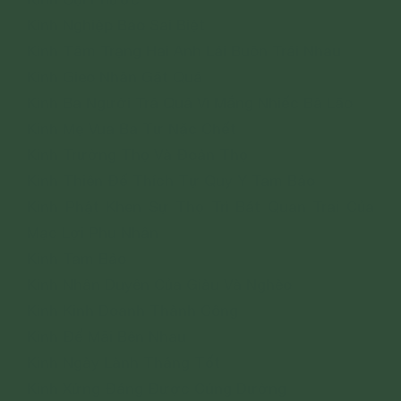
Kinh Nghiệp Báo Sai Biệt
Kinh Tâm Trạng Hai Anh Lái Buôn Trái Nhau
Kinh Gieo Nhân Gặt Quả
Kinh Ba Người Trả Quả Vì Mắng Nhiếc Bà Lão
Kinh Mẹ Vua Ba Tư Nặc Chết
Kinh Trường Thọ Và Đoản Thọ
Kinh Thiên Đế Thích Tự Quy Y Tam Bảo
Kinh Phật Khen Sự Thọ Trì Bát Quan Trai Của
Mạc Lợi Phu Nhân
Kinh Tam Bảo
Kinh Nhân Duyên Của Giàu Và Nghèo
Kinh Kinh Doanh Thành Công
Kinh Để Mãi Bên Nhau
Kinh Ngày Lành Tháng Tốt
Kinh Xứng Đáng Được Cúng Dường