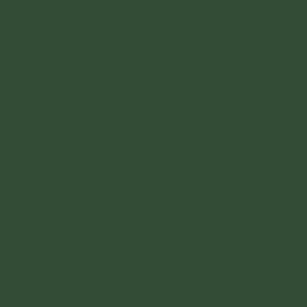
chữ in nghiêng trong ngoặc.
- Đạo tràng đi làm phận sự (cúng lễ): Đọc cả
phần chữ in nghiêng trong ngoặc.
*Lưu Ý: Các Trường Hợp Cầu An
– Tu tập hàng ngày
– Hướng dẫn cho nhân dân Phật tử mới tu
– Cầu an cho gia đình: Trước và sau khi cưới
hỏi cho con; trước và sau khi con đi thi; trước
và sau khi cầu công danh; trước và sau khi đi
khám chữa bệnh; trước và sau khi sinh con,
cháu;… Sau an vị lô hương; sau khi về nhà mới;
sau khi thuê nhà trọ; sau khi thuê cửa hàng; sau
khi mở xưởng…; sau khi giải bùa chú; sau khi
chú nguyện tượng Phật/Bồ Tát, khánh treo…
xe ô tô;…