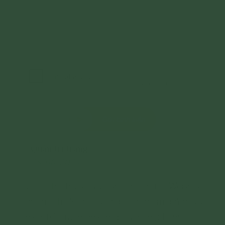
Gửi bình luận
Quản trị trang
28/06/2024
Quản trị trang và Chủ sở hữu Website
Phạm Thị Yến tuyên bố nghiêm cấm và
miễn trừ trách nhiệm đối với mọi bình luận,