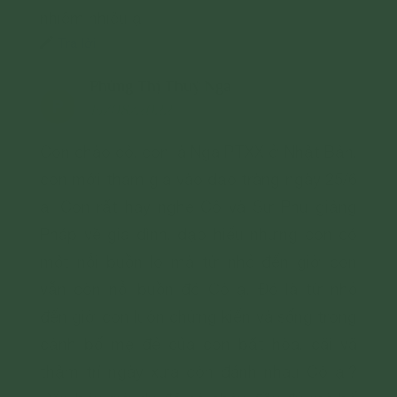
quan chức năng hoặc thực hiện các biện
nhiệm nhiều ạ
pháp pháp lý cần thiết để ngăn chặn, xử lý
Trả lời
các hành vi vi phạm hoặc hành vi có dấu
hiệu vi phạm nêu trên.
Phùng Thị Thuý Nga
P
13/08/2022
Con chào cô, con là Nga PTXX ở Nhật Bản,
con mới tham gia vào đạo tràng ngày 25/6
ạ. Con rất hay nghe Cô và Sư Phụ giảng
Pháp về gia đình, đạo hiếu nhưng con có
một nỗi buồn lo mà từ nhỏ đến giờ con
vẫn còn nỗi buồn đó Cô ạ. Đó là từ nhỏ
đến giờ con luôn chứng kiến và sống trong
cảnh bố mẹ đẻ của con bất hòa, cãi vã
thậm trí ngày xưa còn đánh nhau Cô ạ.?