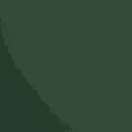
ạ. Con đã khóc khi được kể với Cô về
hoàn cảnh của con. Vì chỉ có Tam Bảo, có
Sư Phụ, có Cô mới cho con thấy được sự
tin tưởng và giúp đỡ ạ. Con mong muốn
được gặp Sư Phụ, gặp Cô nhiều lắm ạ!
Con xin tri ân công đức của Cô?
Trả lời
Nguyễn điều
N
08/08/2022
Chuẩn
Trả lời
Xem thêm bình luận