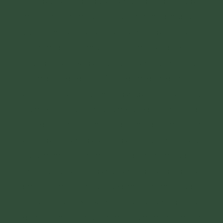
Đến bây giờ dù đã có cháu đầy đủ mà bố
mẹ con vẫn thế Cô ơi. Con nghe pháp Cô
và Sư Phụ giảng, con cũng hiểu bố mẹ con
có nghiệp với nhau từ vô thủy kiếp trước
mà đến cả kiếp này vẫn chưa thể nào
giảm bớt đi được. Mục đích dẫn đến việc
con nương tựa Phật pháp, nương tựa
Tam Bảo của con là làm sao để con tu tập
tốt để con có thể giúp cho bố mẹ con
giảm bớt nghiệp, giảm bớt mâu thuẫn cãi
vã. Chính vì con mới tu tập nên chưa biết
nhiều về việc tu tập sao cho đúng để được
phước cho con và gia đình con, nhất là bố
mẹ con. Con xin kính mong Cô chỉ đường
dẫn lối cho con. Con thật tâm mong muốn