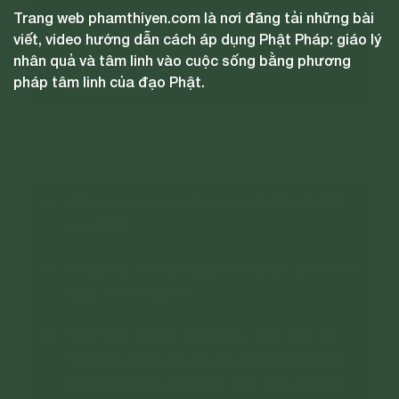
Trang web phamthiyen.com là nơi đăng tải những bài
Nghi Thức Cúng Lễ Tại Gia
viết, video hướng dẫn cách áp dụng Phật Pháp: giáo lý
nhân quả và tâm linh vào cuộc sống bằng phương
Nghi Thức Cúng Lễ Dành Cho Đạo Tràng Đi
pháp tâm linh của đạo Phật.
Làm Phận Sự
XEM THÊM
Tổng hợp các nghi thức cúng lễ đầy đủ nhất
năm 2026
Tổng hợp các bài cúng rằm tháng 7 tại nhà/cơ
quan, cửa hàng/mộ
Nghi thức cúng lễ: hàng ngày, tuần thất, 49,
100 ngày dành cho gia đình tự làm lễ (Người
mất là Phật tử câu lạc bộ Cúc Vàng đang/đã