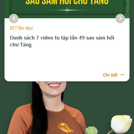
977 lần đọc
Danh sách 7 video tu tập lần 49 sau sám hối
chư Tăng
Chi tiết
Phạm Thị Yến
Tâm Chiếu Hoàn Quán