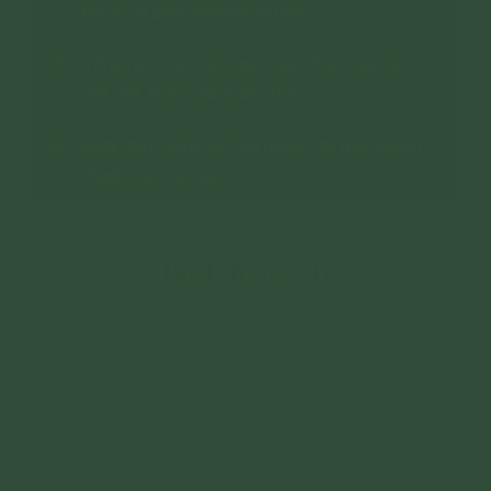
bạch bài phát nguyện 49 ngày)
Tổng hợp các bài cúng ông Công ông Táo, tạ
đất, tết, khai xuân năm 2026
Nghi thức động thổ, đổ móng, đổ mái, khánh
thành nhà (xưởng,…) mới
Bình luận (9)