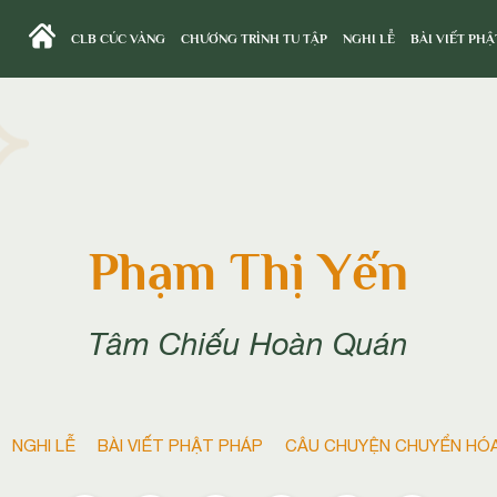
CLB CÚC VÀNG
CHƯƠNG TRÌNH TU TẬP
NGHI LỄ
BÀI VIẾT PHẬ
Phạm Thị Yến
Tâm Chiếu Hoàn Quán
NGHI LỄ
BÀI VIẾT PHẬT PHÁP
CÂU CHUYỆN CHUYỂN HÓ