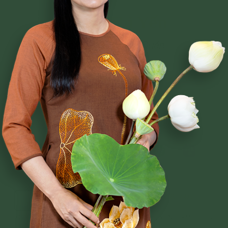
Phạm Thị Yến
Tâm Chiếu Hoàn Quán
CLB CÚC VÀNG
CHƯƠNG TRÌNH TU TẬP
NGHI LỄ
BÀI VIẾT PHẬT PHÁP
CÂU CHUYỆN CHUYỂN HÓA
NHẠC PHẬT GIÁO
GIẢI ĐÁP THẮC MẮC
Mọi thắc mắc xin liên hệ theo số Hotline:
038 669 0818
COPYRIGHT © 2018. CREATED BY PHẠM THỊ YẾN (TÂM CHIẾU