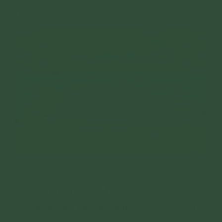
tứ đại.
Đức Phật nhập vô dư y Niết bàn (ảnh minh họa)
4. Vô trụ xứ Niết bàn
Vô trụ xứ Niết bàn là dành cho các vị Bồ tát,