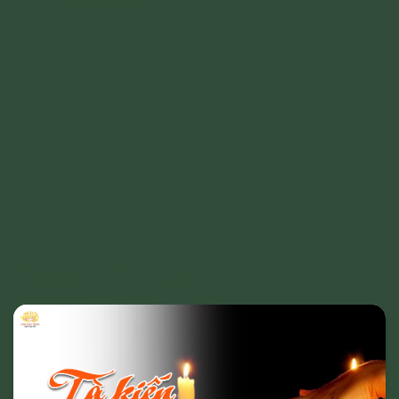
28/06/2024
Quản trị trang và Chủ sở hữu Website
Phạm Thị Yến tuyên bố nghiêm cấm và
miễn trừ trách nhiệm đối với mọi bình luận,
Xem thêm
hình ảnh liên quan đến:
- Chủ quyền của đất nước;
- Các vấn đề về chính trị;
- Các phát ngôn cho mục đích hoặc có
dấu hiệu chống lại Đảng, Nhà nước, chia rẽ
và gây mất đoàn kết dân tộc, đoàn kết tôn
Các bài liên quan
giáo;
- Vi phạm hoặc có dấu hiệu vi phạm chính
sách, pháp luật của Nhà nước và thuần
phong, mỹ tục của dân tộc.