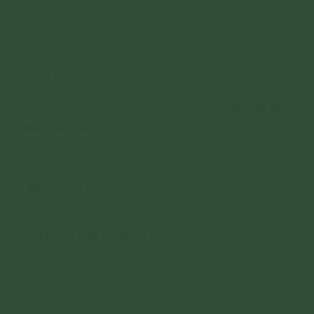
không còn dấu vết của khổ đau, không còn
sinh, già, bệnh, chết và chấm dứt sinh tử luân
hồi. Niết bàn cũng chính là đích đến tối hậu
trong hành trình tu tập của mỗi hành giả.
con đường đưa
Để hiểu rõ hơn về Niết bàn và
đến Niết bàn
, mời quý vị cùng tìm hiểu qua bài
viết dưới đây.
Mục lục
Hiển thị
[
]
Niết bàn là gì?
Trong
kinh Mi Tiên Vấn Đáp, câu 46 – Niết bàn
,
Tỳ-kheo Na Tiên nói rằng: “Niết bàn chính là
diệt, là tịch diệt, một trạng thái ngưng nghỉ và