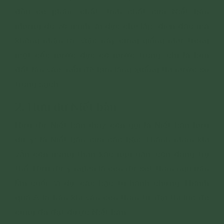
đều có phẩm chất, tính chất của Niết bàn
nhưng do vô minh, ái dục che lấp, điên đảo mà
không nhận ra. Việc này cũng giống như trong
một cốc nước đục có nước trong, chỉ là bùn
đất lẫn vào, nếu để bùn lắng xuống thì nước sẽ
trong sạch.
2. Hữu dư Niết bàn
Hữu dư Niết bàn (hay còn gọi là Niết bàn hữu
dư y) là Niết bàn của các bậc Thánh nhân khi
vẫn còn mang thân xác ngũ uẩn, còn đang trụ
thế. Hữu dư y nghĩa là còn dư sót thân ngũ uẩn
lần cuối. Ví dụ, các bậc tu hành chứng Thánh
quả A-la-hán khi vẫn còn thân tứ đại thì lúc đó
cũng đã đạt được Niết bàn.