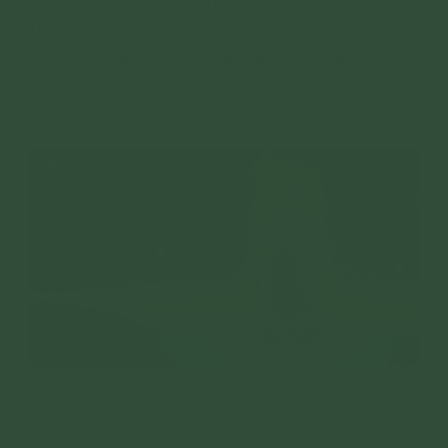
các Ngài không còn chấp trước vào đâu, không
trụ chỗ nào, tâm họ không dính mắc, ứng hóa
độ sinh khắp tất cả mà vẫn Niết bàn. Tức là
các Ngài vẫn tiếp tục lăn lộn trong lục đạo luân
hồi để cứu độ chúng sinh.
Vô trụ xứ Niết bàn là dành cho các vị Bồ tát, tâm họ không
dính mắc, ứng hóa độ sinh khắp tất cả mà vẫn Niết bàn
(ảnh minh họa)