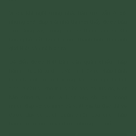
Ví dụ, khi ngồi trong nhà, bầu trời vẫn ở đó,
nhưng phải đập mái nhà thì mới thấy được bầu
trời. Cũng vậy, trong tâm có tham, sân, si. Khi
buông bỏ hết, tâm trở nên thanh tịnh, thì cảnh
giới Niết bàn sẽ hiện ra.
Để đến được Niết bàn, cần quán chiếu Pháp
hành – tức là tu định. Và khi thấy rõ Pháp hành
là sinh diệt, là vô thường, khổ, vô ngã, là bất
tịnh, là sầu bi, khổ ưu, phiền não; thì lúc đó, Niết
bàn cũng tự hiện ra. Như vậy, chỉ cần mong
muốn đập vỡ vô minh và xuất gia tu đạo thì sẽ
được dạy về cách quán chiếu của các Pháp
hành, từ đó sẽ rời xa được những cấu uế.