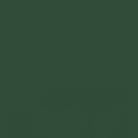
hơn cảnh giới Tây Phương rất nhiều. Niết bàn
là nơi đã hoàn toàn đắc quả. Còn ở Tây
Phương, nếu chưa đạt Thượng Phẩm Thượng
Sinh thì vẫn phải trải qua biên địa, rồi Hạ Phẩm
Hạ Sinh. Sau đó tiếp tục tu hành qua nhiều kiếp
mới đến Trung Phẩm Trung Sinh, rồi mới tiến
lên Thượng Phẩm Thượng Sinh. Quãng đường
ấy còn rất dài, không thể đếm hết bao nhiêu
kiếp.