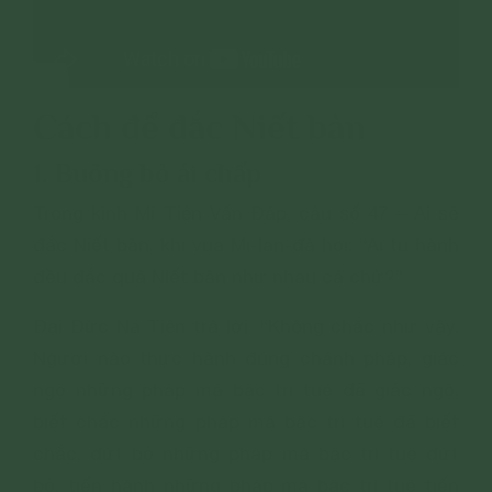
Cách để đắc Niết bàn
1. Buông bỏ ái chấp
Trong
kinh Mi Tiên Vấn Đáp, câu số 47 – Ai sẽ
đắc Niết bàn
, khi vua Mi-lan-đà hỏi: “Ai tu hành
đều đắc quả Niết bàn như nhau cả chứ?”
Đại Đức Na Tiên trả lời: “Không chắc như vậy.
Người nào thực hành đúng chánh pháp, giác
ngộ những pháp mà bậc trí tuệ đã giác ngộ,
biết chắc những pháp mà bậc trí tuệ đã biết
chắc, dứt bỏ những pháp mà bậc trí tuệ dứt
bỏ, tiến hành những pháp mà bậc trí tuệ tiến