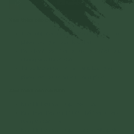
Xem thêm các bài:
Thập nhị nhân duyên: Hiểu rõ để giảm trừ
phiền não, giải thoát khổ đau
Bát chánh đạo: Con đường duy nhất giúp
chúng sinh thoát khổ
Tứ vô lượng tâm: 4 tâm giúp bạn giảm
phiền não, được an vui, hạnh phúc
Xem thêm các bài Kinh:
Kinh Mi Tiên Vấn Đáp - Niết Bàn
Kinh Phật Dạy Vui Tột Ở Thế Gian Chẳng
Bằng Vui Niết Bàn
Kinh Mi Tiên Vấn Đáp - Tại Sao Nhập Niết