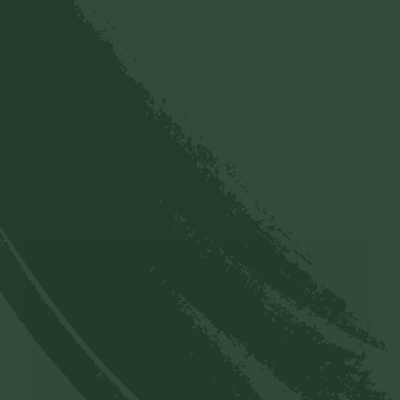
tâm thanh tịnh, không còn dính mắc, khổ đau –
hoàn toàn có thể đạt được nếu hành giả thực
hành đúng chính Pháp.
Mong rằng bài viết này sẽ giúp quý vị thêm tinh
tấn trên con đường tu tập, hiểu rõ hơn về mục
đích tối hậu trong đạo Phật, để từng bước
buông bỏ ái chấp và hướng tới sự an lạc chân
thật nơi Niết bàn.