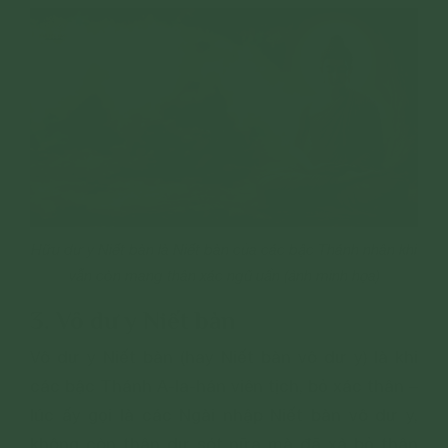
Hữu dư y Niết bàn là Niết bàn của các bậc Thánh nhân khi
vẫn còn mang thân xác ngũ uẩn (ảnh minh họa)
3. Vô dư y Niết bàn
Vô dư y Niết bàn (hay Niết bàn vô dư y) là khi
các bậc Thánh A-la-hán viên tịch, bỏ xác thân –
lúc ấy gọi là các Ngài nhập Niết bàn vô dư y,
không còn thân dư sót nữa mà đã xả bỏ thân