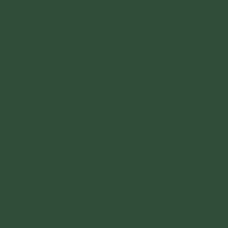
hành, thấy rõ những pháp mà những bậc trí tuệ
đã thấy rõ; người ấy mới đắc được Niết bàn,
tâu đại vương”.
Như vậy, để đến được nơi hạnh phúc thì chúng
ta phải thực hành các Pháp đưa chúng ta đến
hạnh phúc - đó là Bát chính đạo.
Bát chính đạo
chỉ cho chúng ta thấy đâu là khổ, nguyên nhân
của khổ, cách thoát khổ.
Đức Phật dạy rằng: Ái là khổ, nguyên nhân dẫn
đến khổ là ái chấp. Cho nên, ở tại gia, chúng ta
phải tự tại và phải chấp nhận những điều đến
với mình thì mới đoạn được ái.
Cho nên, việc học Phật hàng ngày giúp chúng