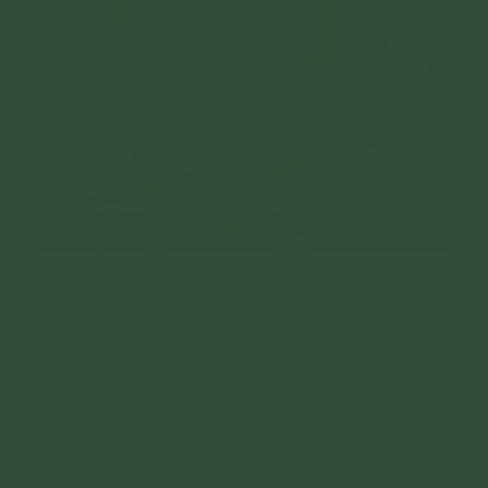
Niết bàn nuôi dưỡng đời sống bất tử của chúng sinh,
không cho tiêu hoại bởi già và chết (ảnh minh họa)