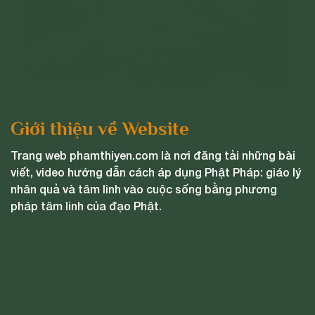
Niết bàn là trạng thái tâm không phiền não, tâm không
Giới thiệu về Website
còn dính mắc, được hạnh phúc, an vui (ảnh minh họa)
Trang web phamthiyen.com là nơi đăng tải những bài
Niết bàn có mấy loại?
viết, video hướng dẫn cách áp dụng Phật Pháp: giáo lý
nhân quả và tâm linh vào cuộc sống bằng phương
Có 4 loại Niết bàn: Tự tính thanh tịnh Niết bàn,
pháp tâm linh của đạo Phật.
Hữu dư y Niết bàn, Vô dư y Niết bàn, Vô trụ xứ
Niết bàn (Theo kinh Đại Bát Niết Bàn - Tập 1,
phẩm thứ sáu: Danh Tự Công Đức).
1. Tự tính thanh tịnh Niết bàn
Tất cả chúng sinh từ trong thể tính của mình