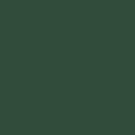
Đặc tính của cõi Niết bàn
Trong
kinh Mi Tiên Vấn Đáp - Tại Sao Không
Thể Diễn Tả Niết Bàn Một Cách Cụ Thể?
, Đại
Đức Na-tiên đã chỉ ra các đặc tính của Niết
bàn như sau:
1. Mênh mông, không thấy mé bờ. Nếu vô lượng
chúng sinh đời này, đời kia vào an trú, không vì
thế mà Niết bàn đầy hơn. Niết bàn không bao
giờ chật.
2. Niết bàn là cõi cao nhất (nói đến chỉ số hạnh
phúc của thần dân ở cõi đó). Ví dụ tính cõi cao
thấp như sau: Địa ngục là thấp nhất, thứ nhì là
cõi ngạ quỷ, thứ ba là cõi súc sinh, thứ tư là cõi