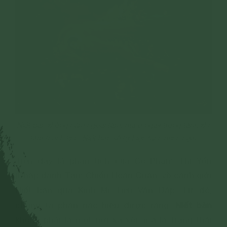
Niết bàn không nằm ngoài tâm, mà ở ngay trong tâm; khi
tâm thanh tịnh, Niết bàn sẽ tự hiện (ảnh minh họa)
Trên đây là phân tích của Cô Phạm Thị Yến
(Pháp danh Tâm Chiếu Hoàn Quán) về cảnh giới
Niết bàn qua Kinh Mi Tiên Vấn Đáp. Từ đó,
Niết bàn
chúng ta phần nào hiểu được rằng:
không phải là một nơi xa xôi, mà là trạng thái