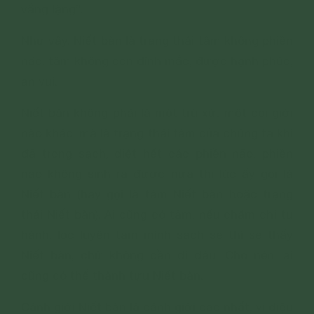
vắng lặng”.
Như vậy, Niết bàn là trạng thái tâm không phiền
não, tâm không còn dính mắc, được hạnh phúc,
an vui.
Niết bàn không phải là một trú xứ, một cõi giới
nào khác, mà là trạng thái tâm của chúng ta khi
đã trong sạch, diệt hết các phiền não, phiền
não không sinh ra được nữa thì lúc ấy gọi là
Niết bàn (hay gọi là tâm Niết bàn hoặc trạng
thái Niết bàn). Ai cũng có tâm, nếu chăm chỉ tu
hành, lọc luyện tâm mình sạch sẽ thì sẽ thấy
Niết bàn, chứ không cần đi đâu. Cho nên, ai
cũng có thể thành tựu Niết bàn.
Cảnh giới Niết bàn là cảnh giới cao nhất, vi diệu