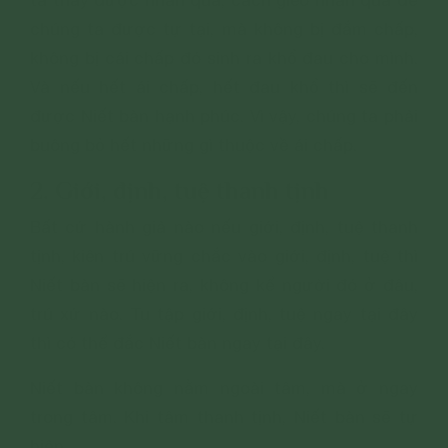
ta thấy được nhân quả, cách gieo nhân quả để
chúng ta được tự tại, mà không bị đắm chấp,
không bị cái chấp đó sinh ra khổ đau cho mình.
Và nếu hết ái chấp, hết đau khổ thì sẽ đến
được Niết bàn hạnh phúc. Vì vậy, chúng ta phải
buông bỏ hết những gì thuộc về ái chấp.
2. Giới, định, tuệ thanh tịnh
Bất cứ hành giả nào nếu giới, định, tuệ thanh
tịnh, kiên trú vững chắc vào giới, định, tuệ thì
Niết bàn sẽ hiện ra, không kể người đó ở đâu,
trú xứ nào. Tu tập giới, định, tuệ ngay tại đây
thì có thể đắc Niết bàn ngay tại đây.
Niết bàn không nằm ngoài tâm, mà ở ngay
trong tâm. Khi tâm thanh tịnh, Niết bàn sẽ tự
hiện.