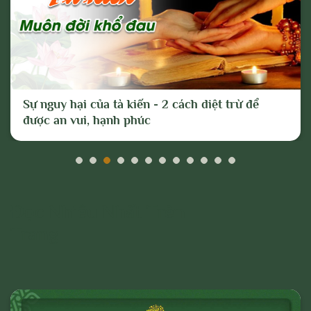
Cho mục đích trên, chúng tôi tuyên bố có
quyền xóa, gỡ bỏ hoặc thực hiện bất kỳ
biện pháp nào thuộc quyền của Quản trị
trang và Chủ sở hữu; và tố cáo với cơ
quan chức năng hoặc thực hiện các biện
Sự nguy hại của tà kiến - 2 cách diệt trừ để
pháp pháp lý cần thiết để ngăn chặn, xử lý
được an vui, hạnh phúc
các hành vi vi phạm hoặc hành vi có dấu
hiệu vi phạm nêu trên.
Đọc Nhiều Nhất Trên
Trang