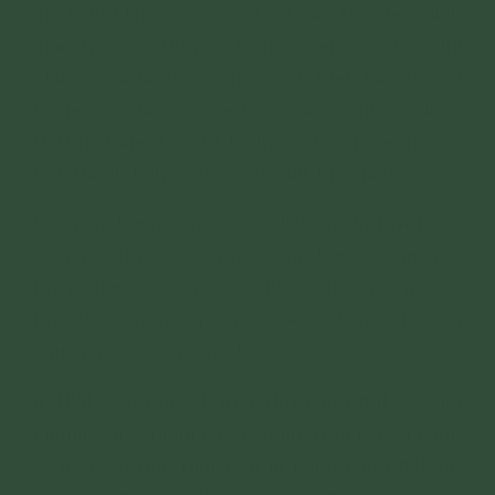
mà là nơi không còn dấu vết của khổ đau, dính
mắc. Nếu còn thấy có hình tướng trong tâm, thì
chưa phải là tâm vắng lặng. Niết bàn là nơi
không còn tướng của tham sân si, nhưng luôn
thường hằng tâm từ bi, hỷ xả trong các nguồn
tâm thanh tịnh và trí sáng suốt thấy biết.
8. Chỉ số hạnh phúc ở cõi Niết bàn là tuyệt đối,
không cấu uế, phiền não, sân hận, không tâm
tư, ý niệm dơ dáy và xa lìa sự thương, ghét –
tức là bình đẳng như nhau, không thương
người này, ghét người kia.
9. Niết bàn nuôi dưỡng đời sống bất tử của
chúng sinh, không cho tiêu hoại bởi già và chết.
Tức là, về đến Niết bàn là cuộc sống bất tử,