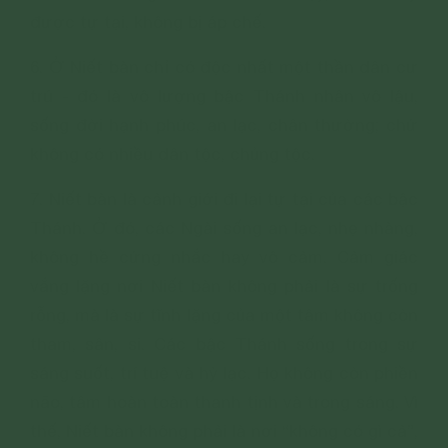
được tự tại, không bị áp chế.
6. Ở Niết bàn chỉ có độc nhất một thần dân cư
trú - đó là vô lượng bậc Thánh nhân vô lậu,
sống đời hạnh phúc, an lạc, chân thường; chứ
không có nhiều dân tộc, chủng tộc.
7. Niết bàn là cảnh giới đi lại tự tại của các bậc
Thánh. Ở đó, các Ngài sống an lạc, nhẹ nhàng,
không hề cứng nhắc hay vô cảm. Cảm giác
vắng lặng nơi Niết bàn không phải là sự trống
rỗng, mà là sự tĩnh lặng của một tâm không còn
tham, sân, si. Các bậc Thánh sống trong sự
sáng suốt, trí tuệ và hỷ lạc. Họ không còn phiền
não, tâm hoàn toàn thanh tịnh và trong sáng. Vì
thế, Niết bàn không phải là nơi “không có gì cả”,