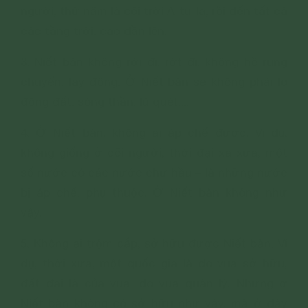
người, thứ năm là cõi trời A-tu-la, rồi đến tất cả
các tầng trời, cao dần lên.
3. Niết bàn không rời đi, rớt đi, không hề rung
chuyển, lay động. Ở Niết bàn sẽ không phải lo
động đất, sóng thần, lũ quét,...
4. Ở Niết bàn, không ai áp chế được. Ví dụ,
không giống ở cõi người, thời đại xa xưa, một
số nước có các nước chư hầu – là những nước
bị áp chế, phụ thuộc. Ở Niết bàn không như
vậy.
5. Không ai trộm cắp, sở hữu được Niết bàn. Ví
dụ, thời xưa, một quốc gia là do vua sở hữu,
đất đai là của vua, do vua quản lý. Nhưng ở
Niết bàn không có sở hữu như vậy, mà ở đây