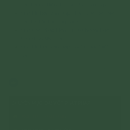
Bàn Lại Có Hiện Tượng Phi Thường?
Kinh Mi Tiên Vấn Đáp - Làm Sao Biết Niết
Bàn Là Tối Thượng Lạc?
Kinh Các Pháp Môn Tu Của Ngoại Đạo
Không Có Niết Bàn
Kinh Mi Tiên Vấn Đáp - Ai Sẽ Đắc Niết
Bàn?
354 lượt xem
31/07/2025
6
CHUYÊN MỤC: BÀI VIẾT PHẬT PHÁP
Kiến Thức Phật Pháp