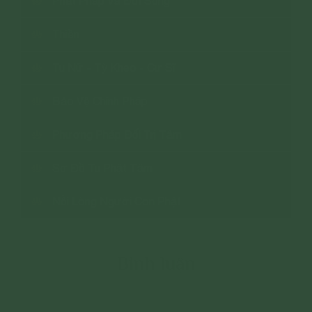
Phật Pháp Và Đời Sống
Thiền
Tu Nữ - Tỳ Kheo - Cư Sĩ
Bảo Vệ Chính Pháp
Phương Pháp Đối Trị Tâm
Sơ Đồ Tu Phật Tâm
Nỗi Lòng Người Con Phật
Bình luận