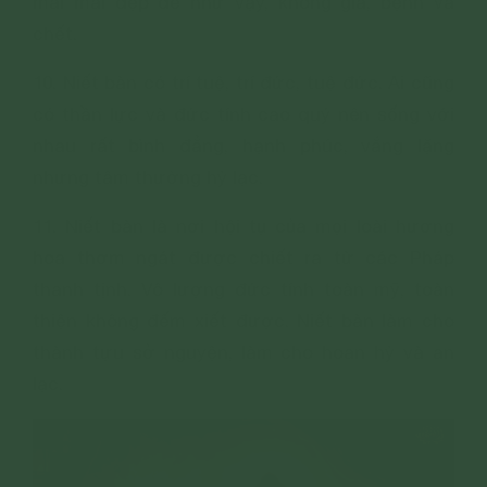
mãi mãi đẹp đẽ như vậy, không già, bệnh và
chết.
10. Niết bàn có trí tuệ, trí đức, tuệ đức. Ai cũng
có thần lực và đức tính cao quý nên sống với
nhau rất bình đẳng, hạnh phúc, vắng lặng
nhưng tâm thường hỷ lạc.
11. Niết bàn là nơi hội tụ của mọi loài hương
hoa thơm ngát được chiết ra từ các Pháp
thanh tịnh. Vô lượng đức tính toàn mỹ, toàn
thiện không đếm xiết được. Niết bàn làm cho
thành tựu sở nguyện, làm cho hoan hỷ và an
lạc.