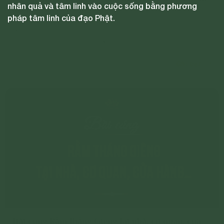
nhân quả và tâm linh vào cuộc sống bằng phương
bạch)
pháp tâm linh của đạo Phật.
Bài cúng mùng 1, rằm, giỗ, các lễ khác cúng cho hương
linh (tùy thay đổi nhân duyên tại phần văn bạch)
Chi tiết
Bài cúng Rằm tháng Giêng tại nhà, cơ quan, cửa