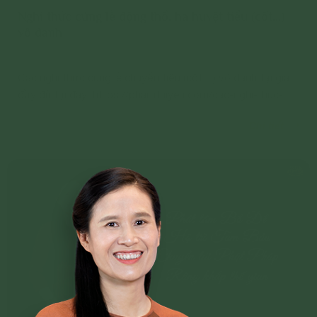
Nghi thức cúng lễ động thổ, hạ huyệt tiểu (cốt…)
vô danh
Các nghi thức cúng lễ chuyển tiểu (cốt…) vô danh tại gia
đầy đủ tại đây: https://phamthiyen.com/cac-nghi-thuc-
cung-le-chuyen-tieu-cot-vo-danh-tai-gia/
Chi tiết