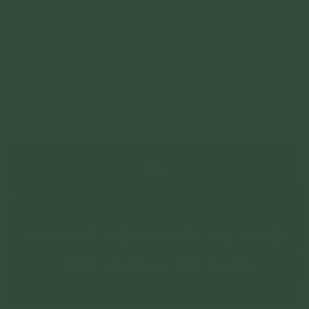
Nghi thức khai/kết đàn tu tập hồi hướng tại nhà
(chuyển tiểu cốt vô danh)
Các nghi thức cúng lễ chuyển tiểu (cốt…) vô danh tại gia
đầy đủ tại đây: https://phamthiyen.com/cac-nghi-thuc-
cung-le-chuyen-tieu-cot-vo-danh-tai-gia/
Chi tiết