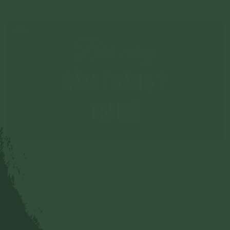
Bài cúng rằm tháng 7 tại mộ
Vậy cúng khấn tại mộ vào ngày rằm tháng 7 thế nào để kẻ
còn người mất đều được lợi ích? hãy tìm hiểu qua bài viết
này