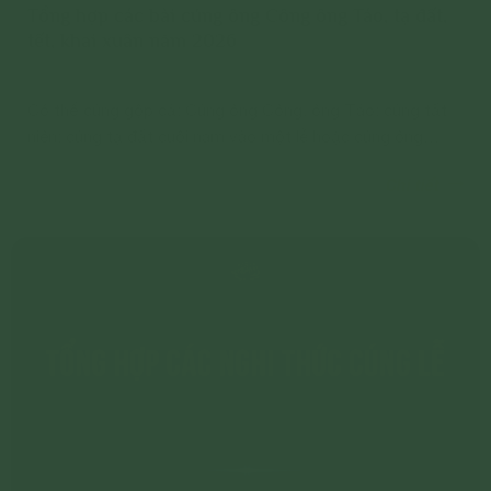
Tổng hợp các bài cúng ông Công ông Táo, tạ đất,
tết, khai xuân năm 2026
Có thể cúng gộp cả: Cúng ông Công, ông Táo; cúng tất
niên; cúng tạ đất cuối năm vào một lễ hoặc cúng ông
Công, ông Táo riêng, sát Tết cúng tạ đất vào cùng lễ
Chi tiết
cúng tất niên.