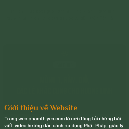
Tết Hàn Thực bắt nguồn từ tình nghĩa vua tôi, đức tính
trung thành trong việc dựng nước và giữ nước.Tết Hàn
Thực là để nhớ ơn tổ tiên người Việt đã mở mang bờ cõi,
Chi tiết
xây dựng đất nước, từ thuở khai sinh lập địa cho đến
nay...
Giới thiệu về Website
Trang web phamthiyen.com là nơi đăng tải những bài
Bài cúng mùng 1, rằm, giỗ, các lễ khác cúng cho
viết, video hướng dẫn cách áp dụng Phật Pháp: giáo lý
hương linh (tùy thay đổi nhân duyên tại phần văn