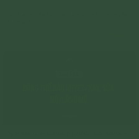
Kính thưa quý đạo hữu, các chúng hương linh ngạ quỷ lang
thang đói khổ,
Chi tiết
Nghi thức động thổ đào huyệt/xây, sửa: mộ/lăng