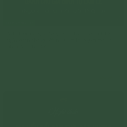
Nghi thức cúng lễ: hàng ngày, tuần thất, 49, 100
ngày dành cho gia đình tự làm lễ (Người mất là
nhân dân Phật tử)
Kính thưa quý vị, Đức Phật dạy khi con người mất đi, rất ít
người được tái sinh trở lại làm người
Chi tiết