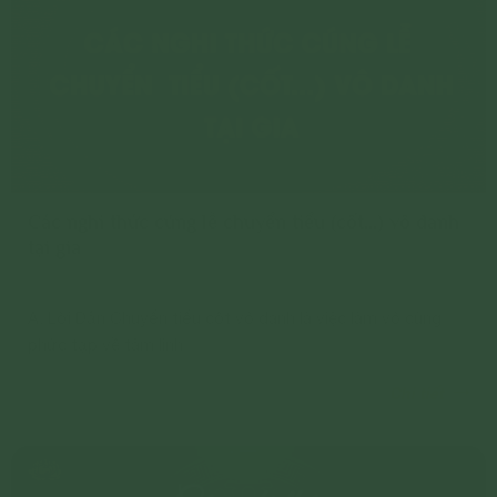
Các nghi thức cúng lễ chuyển tiểu (cốt...) vô danh
tại gia
A. Lời Dẫn Chuyển tiểu cốt vô danh là việc làm vô cùng
phức tạp về tâm linh
Chi tiết