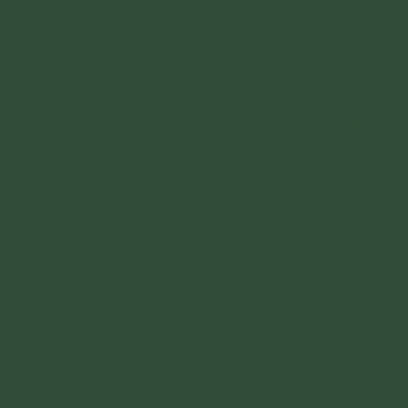
mộ
Nghi thức động thổ để đào huyệt; xây, sửa: mộ/lăng mộ
Chi tiết