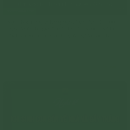
Nghi thức cúng lễ: hàng ngày, tuần thất, 49, 100
ngày dành cho gia đình tự làm lễ (Người mất là
Phật tử câu lạc bộ Cúc Vàng đang/đã bạch bài
phát nguyện 49 ngày)
Kính thưa quý vị, khi còn mang thân người, người thân của
quý vị, đã là Phật tử, được quy y Tam Bảo
Chi tiết