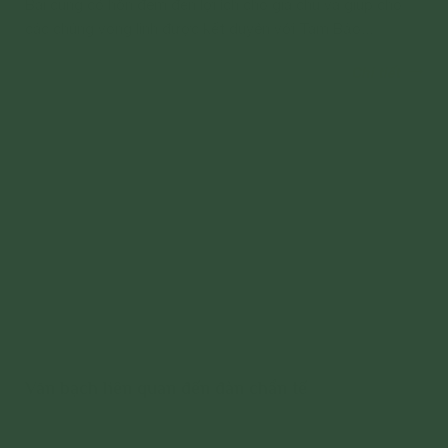
Bài cúng cô hồn đem đến lợi ích cho gia chủ và giúp cho
các chúng vong linh được kết duyên với Tam Bảo...
Chi tiết
Văn bạch liên quan đến đàn chẩn tế