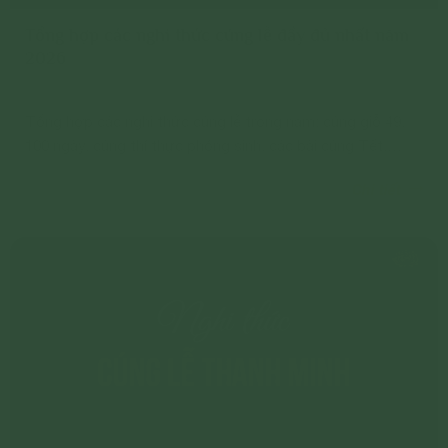
Tổng hợp các nghi thức cúng lễ đầy đủ nhất năm
2026
Tổng hợp các nghi thức cúng lễ trong năm: cúng giỗ 49,
100 ngày, cúng thí thực phóng sinh, các bài cúng Tết,
cúng tại mộ và xây sửa mộ, cầu an, cầu siêu, động thổ...
Chi tiết