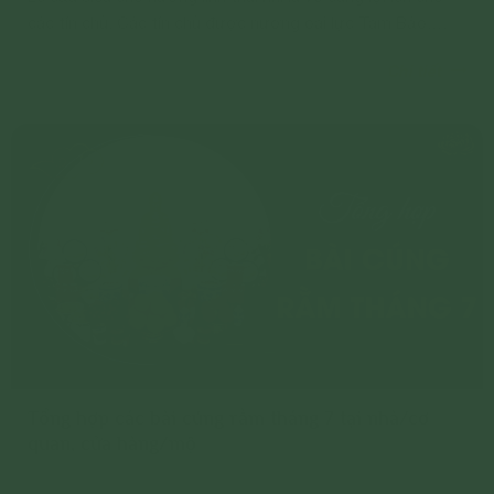
các tín chủ. Các tín chủ được nương oai lực Tam Bảo,
nương đức từ bi giác ngộ của chư Tăng mà sám hối với
Chi tiết
hài nhi.
Tổng hợp các bài cúng rằm tháng 7 tại nhà/cơ
quan, cửa hàng/mộ