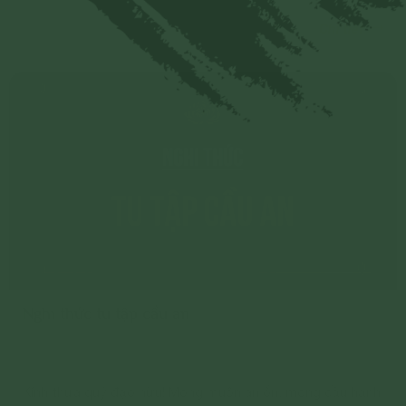
Chi tiết
Nghi thức tu tập cầu an
Kính thưa quý đạo hữu! Mong muốn an ổn, mong cầu hạnh