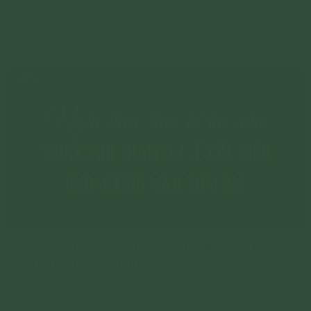
Trang chủ
>
Nghi Lễ
>
Nghi Thức Cúng Lễ Tại Gia
>
>
Nghi thức làm lễ tại nhà trước khi tham dự lễ cầu
siêu cho hương linh thai nhi
Lễ cầu siêu cho hương linh thai nhi là vô cùng lợi ích cho