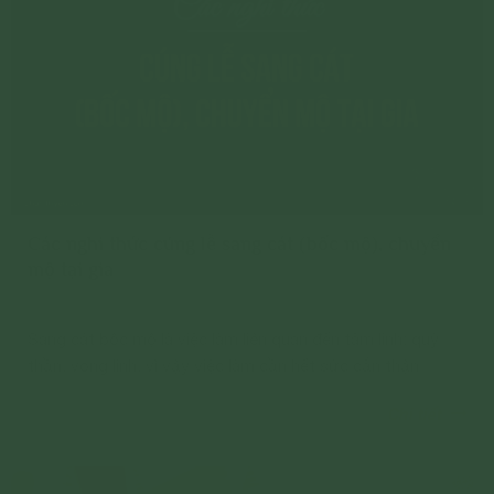
Các nghi thức cúng lễ sang cát (bốc mộ), chuyển
mộ tại gia
Sang cát bốc mộ là việc làm liên quan đến tâm linh: quỷ
thần, vong linh, vì vậy việc làm cần hết sức cẩn thận
Chi tiết