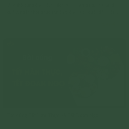
Việc thờ cúng ông bà, tổ tiên cùng những người thân đã
quá vãng là phong tục truyền thống của người dân Việt.
Tháng 7 Vu Lan về cũng là dịp chúng ta bày tỏ lòng tri ân,
Chi tiết
đền ân của mình không chỉ đối với người còn sống, mà
còn là những người đã quá vãng bằng cách sắm sửa cơm
canh, thiết lễ cúng khấn.
Bài cúng Tết Hàn Thực và Tết Đoan Ngọ