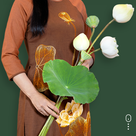
Sám Hối Sáu Căn
Chí tâm sám hối! Chúng con từ vô thủy kiếp đến nay Bỏ
mất bản tâm, không biết chính đạo. Rơi ba...
Chi tiết