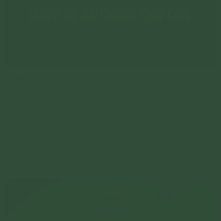
Nghi lễ dựng vợ gả chồng cho con (cầu an)
Dùng ba tâm kính Phật, trọng Thần, hiếu nghĩa với tổ tiên.
Biết ơn Phật đã ban bố chỉ dạy Pháp diệt khổ cho chúng
sinh. Biết ơn và tôn trọng các vị chư Thiên, Thiện Thần đã
Chi tiết
ủng hộ cho mình làm các việc thiện.