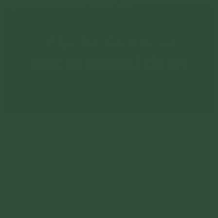
Nghi thức làm lễ tại nhà trước khi tham dự lễ cầu
siêu
Kính thưa quý vị và các bạn! Đức Phật là bậc đại giác ngộ,
Ngài thấy biết rõ về sự thật sự vận hành nhân quả
Chi tiết