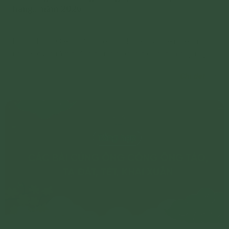
hàng… năm 2026
Rằm Tháng Giêng còn được gọi là Tết Nguyên Tiêu, ngoài
nghi lễ cúng rằm thông thường hàng tháng, thì ngày này,
mọi (gia đình; cơ quan; cửa hàng…) còn cúng lễ để cầu an.
Chi tiết