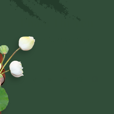
Phạm Thị Yến
Tâm Chiếu Hoàn Quán
NGHI LỄ
BÀI VIẾT PHẬT PHÁP
CÂU CHUYỆN CHUYỂN HÓ
Mọi thắc mắc xin liên hệ theo số Hotline:
038 669 0818
OPYRIGHT © 2018. CREATED BY PHẠM THỊ YẾN (TÂM CHIẾU HOÀN QUÁ