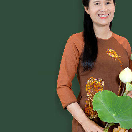
CLB CÚC VÀNG
CHƯƠNG TRÌNH TU TẬP
C