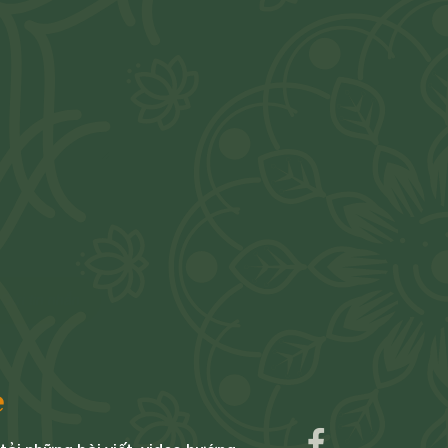
Gửi tin nhắn
e