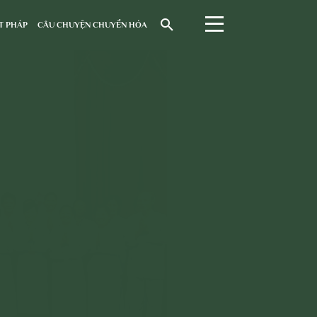
T PHÁP
CÂU CHUYỆN CHUYỂN HÓA