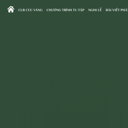
CLB CÚC VÀNG
CHƯƠNG TRÌNH TU TẬP
NGHI LỄ
BÀI VIẾT PHẬ