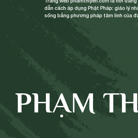
Trang web phamthiyen.com là nơi đăng t
dẫn cách áp dụng Phật Pháp: giáo lý nh
sống bằng phương pháp tâm linh của đ
Kênh thông tin điện tử
age Phạm Thị
Nhóm Tâm Sự Cùng
Clb Tình Yêu 
 - Tâm Chiếu
Cô Phạm Thị Yến
Nhân - Gia Đìn
PHẠM TH
Hoàn Quán
(Tâm Chiếu Hoàn
Tử
Quán)