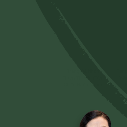
Trang Cá Nhân
Fanp
Phạm Thị Yến (Tâm
Yến
Chiếu Hoàn Quán)