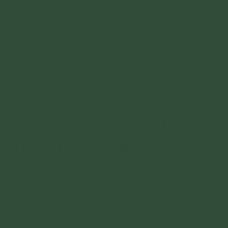
an, mạnh khỏe.
Để tìm hiểu về lợi ích khi tham gia tu tập lễ Ngũ
Bách Danh cũng như thời gian, cách thức tham
gia, mời quý vị đọc bài viết dưới đây!
Mục lục
Hiển thị
[
]
Lợi ích khi tham gia tu tập
lễ Ngũ Bách Danh
Lễ Ngũ Bách Danh là thực hành lễ 500 lễ hồng
danh công hạnh của Đức Quán Thế Âm, để
Nhân dân, Phật tử sám hối các tội lỗi ѕát ѕіnh
và nhờ sự sám hối đó, nguyện mong cầu bình
an cho gia đình, hướng tới tăng trưởng tâm từ