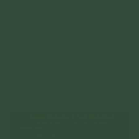
- Khai đàn vào 4h30 sáng ngày 17/02/Ất Tỵ và
kết đàn vào 14h30 ngày 19/02/ẤT Tỵ theo giờ
Việt Nam
- Ngày 17, 18/02/Ất Tỵ, phát trực tuyến diễn ra
vào 4 khung giờ: 4h30, 8h30, 14h30 và 20h00.
- Ngày 19/02/Ất Tỵ:
+ Phát trực tuyến diễn ra vào các khung thời
gian: 4h30, 8h30, 14h30.
+ Trai đàn chẩn tế kết lễ Ngũ Bách Danh diễn
ra lúc 19h30.