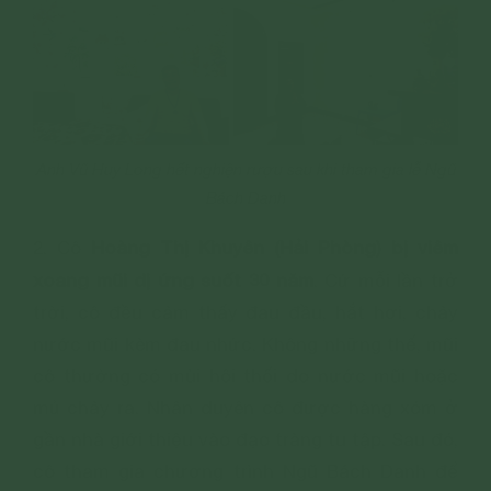
Anh Vũ Huy Long hết nghiện rượu sau khi tham gia lễ Ngũ
Bách Danh
Hoàng Thị Khuyên (Hải Phòng) bị viêm
2. Cô
xoang mũi dị ứng suốt 30 năm
. Cứ mỗi lần trở
trời, cô đều cảm thấy đau đầu, hắt hơi, chảy
nước mũi kèm đau nhức. Không những thế, mũi
cô thường có mùi hôi thối do nước mũi hoặc
mủ chảy ra. Nhân duyên cô được hàng xóm ở
gần nhà giới thiệu vào đạo tràng tu tập. Sau đó,
cô tham gia chương trình Ngũ Bách Danh để