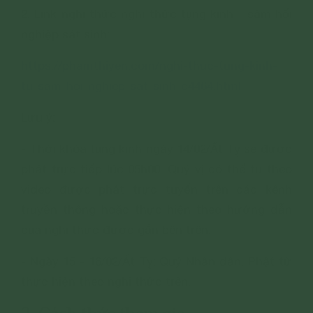
2. Link nghi thức nghi thức tụng kinh - sám hối
nghiệp sát sinh:
https://phamthiyen.com/nghi-thuc-tung-kinh-
tu-sam-hoi-nghiep-sat-sinh-c4464.html
Lưu ý:
- Thời khóa tụng kinh ngày 14/02/Ất Tỵ sẽ được
phát trực tiếp lúc 05h00. Quý vị có thể tu theo
video được phát trực tuyến trên các kênh
truyền thông hoặc thực hiện theo hướng dẫn
của nghi thức được gắn bên trên.
- Ngày 15 - 16/02/Ất Tỵ: Quý Nhân dân, Phật tử
thực hiện theo nghi thức trên.