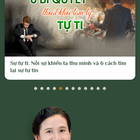
Sự tự ti: Nỗi sợ khiến ta thu mình và 6 cách tìm
lại sự tự tin
Đọc Nhiều Nhất Trên
Trang