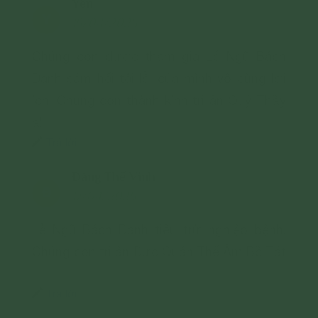
Yến
Y
19/04/2025
Chúng con được tham gia Lễ Ngũ Bách
Danh sám hối tội lỗi của mình vô cùng lợi
ích. Chúng con thành kính tri ân Quý Thầy
ạ!
Trả lời
Đặng Thế Vinh
Đ
17/04/2025
Lễ Ngũ Bách Danh tiêu trừ nghiệp bệnh.
Chúng con tri ân Đức Quán Thế Âm Bồ Tát
!
Trả lời