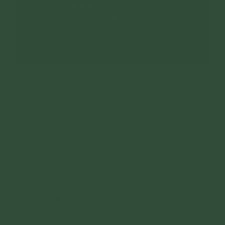
Và trước khi tham gia tu tập đàn lễ Ngũ Bách
Danh, chùa Ba Vàng khuyến khích quý Phật tử,
Nhân dân tham gia chương trình tụng kinh sám
hối nghiệp ѕát ѕіnh - tu trước lễ Ngũ Bách
Danh, để hiểu lời Đức Phật dạy liên quan đến
việc ѕát ѕіnh.
Nội dung chi tiết:
1. Thời gian: Từ ngày 14 - 16/02/Ất Tỵ (tức 13/3
- 15/3/2025)