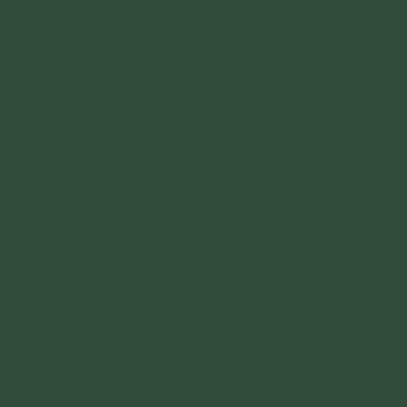
thường xuyên kéo đến. Không những vậy, cứ
khi nào suy nghĩ lâu, mang vật nặng từ 3-5kg,
chị lại tiếp tục rơi vào tình trạng khó thở, mệt
mỏi.
Vào 17/02/Nhâm Dần, chị Thu bắt đầu tu tập
theo đàn lễ Ngũ Bách Danh, chị sám hối, bạch
hồi hướng cho bệnh hở van tim 2 lá cũng các
hiện tượng đau đầu, khó thở của mình. Chỉ 10
phút sau, chị Thu thấy người trở nên khoan
khoái, dễ chịu hơn hẳn. Chị thử bê bình nước 10
lít, rồi 20 lít, thậm chí vừa bê bình nước vừa đi
khoảng ba mét, nhưng tuyệt nhiên chị không
thấy khó thở hay đau đầu xuất hiện nữa.
>> Nhấp vào link sau để tìm hiểu chi tiết:
12
năm hở van tim và sự chuyển hóa vi diệu qua