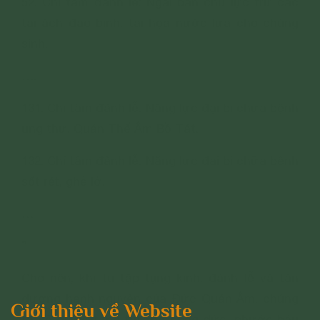
52. Chí tâm đảnh lễ: Ngài ban chú lực trừ các
tai ách đao binh, tai họa nước lửa cho chúng
sinh.
….
131. Chí tâm đảnh lễ: Năng lực đại bi chữa bệnh
ung thư. Quán Thế Âm Bồ Tát.
132. Chí tâm đảnh lễ: Năng lực đại bi chữa bệnh
sốt rét, ghẻ lở.
…
”
Cho nên, khi tu tập tụng kinh, đảnh lễ và tán
dương hạnh nguyện của Đức Quán Âm, chúng
Giới thiệu về Website
ta sẽ được tăng trưởng công đức, phước báu