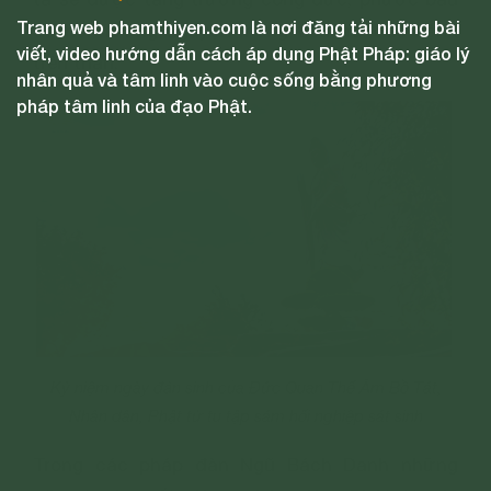
Trang web phamthiyen.com là nơi đăng tải những bài
để hồi hướng nguyện mong tiêu trừ các bệnh
viết, video hướng dẫn cách áp dụng Phật Pháp: giáo lý
trên thân.
nhân quả và tâm linh vào cuộc sống bằng phương
pháp tâm linh của đạo Phật.
Kỷ niệm ngày đản sinh của Đức Quan Thế Âm Bồ Tát,
Nhân dân, Phật tử tu tập sám hối nghiệp sát sinh
Trong các pháp đàn Ngũ Bách Danh những