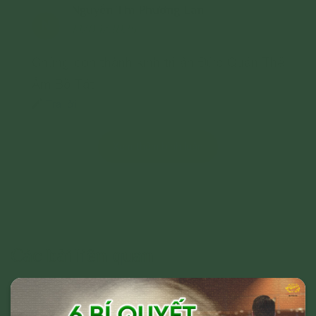
Nguyễn Thị Phương Lan
N
14/04/2025
Chúng con thành kính tri ân Đức Quán Thế
Âm Bồ Tát
Trả lời
Xem thêm bình luận
Các bài liên quan