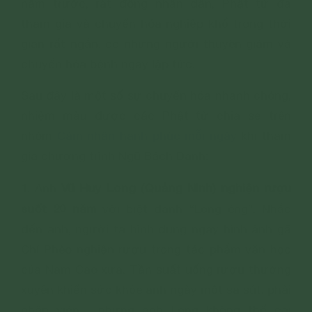
năm trước, rất đông nhân dân, Phật tử đã
tham gia và chuyển hóa nghiệp khổ trong thời
gian rất ngắn, có những người thuyên giảm và
chuyển hóa bệnh ngay lập tức.
Sau đây là một số sự chuyển hóa nhanh chóng,
nhiệm màu được các Phật tử chia sẻ trên
nhóm
Cảm nhận hạnh phúc mỗi ngày
khi tham
gia chương trình Ngũ Bách Danh:
Vũ Huy Long (Quảng Ninh) nghiện rượu
1. Anh
suốt 20 năm
với biệt danh “Long èng”. Nhắc
đến anh, người ta hình dung ngay hình ảnh gã
Chí Phèo nghiện rượu trong tác phẩm văn học
của Nam Cao xưa. Tần suất uống rượu thường
xuyên khiến sức khỏe anh ngày một sa sút, phải
nhập viện,... nhưng anh Long không thể cai