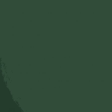
Mong rằng, quý vị sẽ hiểu được ý nghĩa, lợi ích
của chương trình tu tập Ngũ Bách Danh, từ đó
tham gia tu tập sám hối để sám hối tội nghiệp
sát sinh, cũng như nguyện cầu cho bản thân và
gia đình được mạnh khỏe, bình an.
Các bài nên xem:
Cách hướng tâm sám hối trong lễ Ngũ
Bách Danh và những sự chuyển hóa bệnh
vô cùng vi diệu
Sám hối là gì? Muốn tâm bình an, tiêu trừ
tội lỗi, phải nên sám hối
27,491 lượt xem
14/03/2025
1174