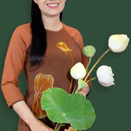
Phạm Thị Yến
Tâm Chiếu Hoàn Quán
CLB CÚC VÀNG
CHƯƠNG TRÌNH TU TẬP
NGHI LỄ
BÀI VIẾT PHẬT PHÁP
CÂU CHUYỆN CHUYỂN HÓA
NHẠC PHẬT GIÁO
GIẢI ĐÁP THẮC MẮC
Mọi thắc mắc xin liên hệ theo số Hotline:
038 669 0818