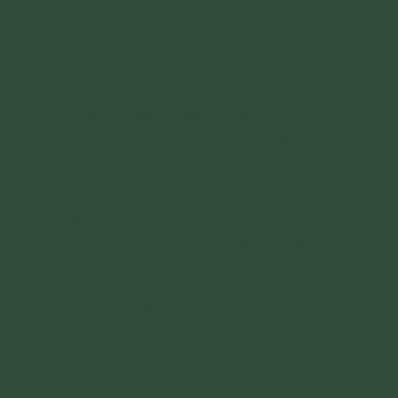
được.
Nhân duyên, anh có người bạn là vợ chồng chị
Nguyễn Thị Hiền (Phật tử đạo tràng Minh Giới,
Móng Cái - Quảng Ninh). Thương anh nên vợ
chồng chị Hiền khuyến tấn anh tham gia và
hướng dẫn anh tu tập lễ Ngũ Bách Danh. Sau
khi tham gia Lễ Ngũ Bách Danh 3 ngày, sức
khỏe anh cải thiện trông thấy, tinh thần cũng
sảng khoái hẳn lên và anh đã bỏ được rượu,
khiến ai cũng ngỡ ngàng.
>> Nhấp vào link sau để tìm hiểu chi tiết:
20
năm nghiện rượu tưởng không thể cai chuyển
hóa nhờ Lễ Ngũ Bách Danh