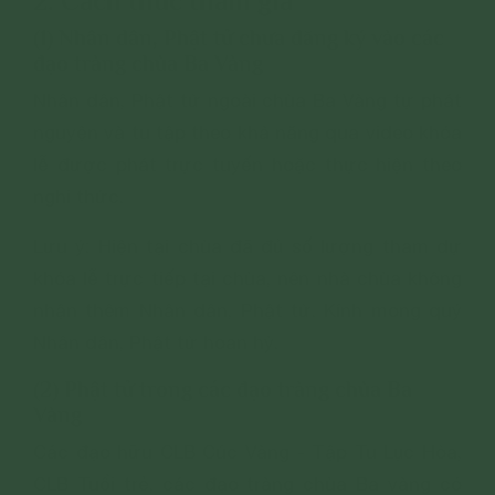
2. Cách thức tham gia
(1) Nhân dân, Phật tử chưa đăng ký vào các
đạo tràng chùa Ba Vàng
Nhân dân, Phật tử ngoài chùa Ba Vàng tự phát
nguyện và tu tập theo khả năng qua video khóa
lễ được phát trực tuyến hoặc thực hiện theo
nghi thức.
Lưu ý: Hiện tại chùa đã đủ số lượng tham dự
khóa lễ trực tiếp tại chùa, nên nhà chùa không
nhận thêm Nhân dân, Phật tử. Kính mong quý
Nhân dân, Phật tử hoan hỷ.
(2) Phật tử trong các đạo tràng chùa Ba
Vàng
Các đạo hữu CLB Cúc Vàng - Tập Tu Lục Hòa,
CLB Tuổi trẻ, các đạo tràng chùa Ba vàng có