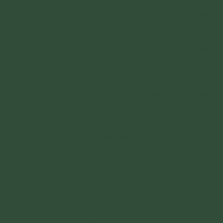
bi theo hạnh nguyện cao quý của Đức Quán
Thế Âm.
Đức Quán Thế Âm đã nhiều kiếp thực hành từ
bi tâm nên Ngài có năng lực đại bi để cứu giúp
chúng sinh trừ các bệnh khổ, nhiếp trì và gia hộ
cho chúng sinh được giác ngộ, giải thoát. Ngài
khiến cho tất cả các cõi có thể hộ trì cho người
tu, giúp họ thoát khỏi các bệnh khổ trên thân
và vượt qua các chướng ngại. Như trong
500 lễ
danh hiệu của Quán Thế Âm Bồ Tát
ghi:
“51. Chí tâm đảnh lễ: Ngài ban chú lực trừ các
bệnh do các ác quỷ thần gây não loạn cho
người. Quán Thế Âm Bồ Tát.