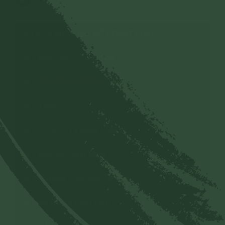
CHUYÊN MỤC: BÀI VIẾT PHẬT PHÁP
Kiến Thức Phật Pháp
Phật Pháp Và Đời Sống
Thiền
Tu Nữ - Tỳ Kheo - Cư Sĩ
Bảo Vệ Chính Pháp
Phương Pháp Đối Trị Tâm
Sơ Đồ Tu Phật Tâm