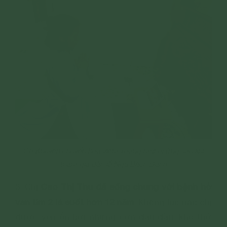
Cô Khuyên chuyển hóa viêm xoang mũi dị ứng sau khi
tham gia đàn lễ Ngũ Bách Danh
Cao Thị Thu đã sống chung với bệnh hở
3. Chị
van tim 2 lá suốt hơn 12 năm
. Không lúc nào chị
được yên ổn bởi những cơn đau đầu, khó thở