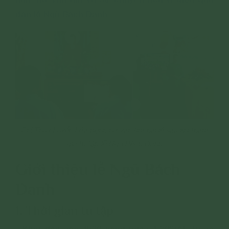
đàn lễ Ngũ Bách Danh
Chị Thu chuyển hóa bệnh hở van tim hai lá sau khi tham
gia tu tập lễ Ngũ Bách Danh
Giới thiệu lễ Ngũ Bách
Danh
1. Thời gian tu tập