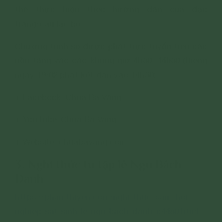
thể thực hiện theo hướng dẫn của đạo
tràng/câu lạc bộ.
Chương trình sẽ được phát trực tuyến trên các
nền tảng vào các khung giờ 4h30, 14h30 (Riêng
ngày 19/02 phát kết đàn vào 14h30):
+ Facebook: Chùa Ba Vàng
+ YouTube: Chua Ba Vang
+ Website: chuabavang.com
3.
Nghi thức tu tập lễ Ngũ Bách
Danh
https://phamthiyen.com/nghi-thuc-sam-hoi-
nghiep-sat-sinh-le-ngu-bach-danh-c4480.html