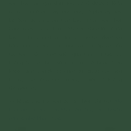
sám hối, hai ngày đầu tiên, cứ lễ được 2 lễ là
nước mũi cô lại chảy ròng ròng, cô phải lấy giấy
lau liên tục và chân thật bạch Phật, sám hối.
Sang ngày thứ 3, trước khi vào khóa lễ, cô đã
bạch thỉnh chúng tâm linh có thể tác động lên
bệnh viêm xoang mũi cùng vào tu tập và tiếp
tục sám hối. Trong suốt quá trình tu tập, cô
không hề hắt hơi, sổ mũi, cơ thể hoàn toàn
khỏe mạnh. Sau đó, cô cũng dứt được các hiện
tượng của bệnh viêm xoang - điều cô không
thể ngờ tới.
>> Nhấp vào link sau để tìm hiểu chi tiết:
Mẹ
khỏi viêm xoang, con khỏi nấm ống tai: Chuyển
nghiệp nhờ Phật Pháp