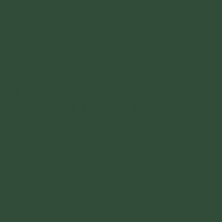
ngồi; khi hỏi, khi đáp, cùng với Phật vừa thị hiện
thần thông vừa thuyết giảng chánh Pháp. Nhờ
đó, một số đông người đắc Thánh quả. Dân
chúng thành Xá Vệ được chứng kiến một cảnh
tượng thần diệu không thể nghĩ bàn.
CLB Cúc Vàng hành hương
miền đất Phật – Đồi
Orajhar
Mỗi năm, CLB Cúc Vàng đều dừng chân tại đồi
Orajhar khi hành hương về miền đất Phật.
Trước Thánh tích linh thiêng này, các Phật tử
thành kính cảm niệm ân đức Đức Thế Tôn -
bậc đại hiếu đã thị hiện gương hiếu hạnh cho