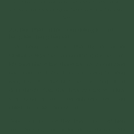
Đức Phật thị hiện thần thông biến một cây xoài mọc lên
cao tận cung trời khiến ngoại đạo bị chiết phục (ảnh minh
họa)
2.2. Đức Phật thị hiện con đường lên trời
bằng bậc thang báu vật
Thần thông thứ hai Đức Phật thị hiện tại đồi
Orajhar là Ngài biến ra con đường dẫn lên trời,
kết bằng những bậc thang báu vật và cầu vồng
năm màu trên không trung vắt ngang từ Đông
sang Tây. Đức Phật bước lên cầu vồng, đi tới
đi lui thuyết Pháp, thân Ngài vừa phóng ra lửa,
vừa phóng ra nước, tỏa ánh sáng sáu màu
chiếu rực rỡ đến tận cõi trời.
Đồng thời, một hóa thân Phật cũng xuất hiện
trên cầu vồng: Lúc đi, lúc đứng, khi nằm, khi