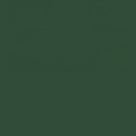
Đoàn hành hương chụp ảnh lưu niệm tại đồi Orajhar
Đồi Orajhar không chỉ là nơi ghi dấu những sự
kiện siêu việt trong cuộc đời Đức Phật, mà còn
là điểm hẹn tâm linh nhắc nhở người con Phật
về đạo hiếu. Hy vọng qua bài viết này, quý vị sẽ
thêm vững lòng tin kiên cố nơi Tam Bảo, vào