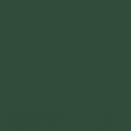
Đao Lợi thuyết Pháp độ mẫu thân (hoàng hậu
Maya) vào Thánh quả. Từ đây, Ngài đã thuyết
ra bộ kinh Địa Tạng chỉ bày con đường tu hiếu
cho hàng hậu học. Không những thế, cũng tại
đồi Orajhar, Đức Thế Tôn thị hiện thần thông
siêu việt khiến ngoại đạo cúi đầu chiết phục,
giúp nhiều người chứng đắc.
Chính ý nghĩa tâm linh ấy đã khiến đồi Orajhar
trở thành điểm hành hương đặc biệt của chư
Tăng Ni, Phật tử khắp thế giới, giúp khơi dậy
niềm tin kiên cố của người con Phật vào nơi
Tam Bảo.