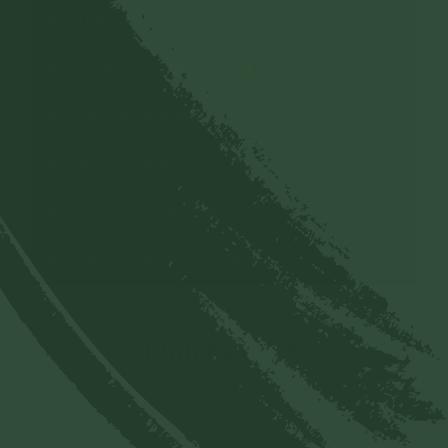
Thiền
Tu Nữ - Tỳ Kheo - Cư Sĩ
Bảo Vệ Chính Pháp
Phương Pháp Đối Trị Tâm
Sơ Đồ Tu Phật Tâm
Nỗi Lòng Người Con Phật
Bình luận (71)