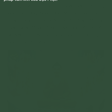
dưỡng cha mẹ trong cơn hoạn nạn; và trong
kiếp sau cùng, Ngài cũng độ mẫu thân chứng
Thánh quả. Từ sự kiện thuyết Pháp độ mẫu
thân, Ngài để lại bộ kinh Địa Tạng Bồ Tát Bổn
Nguyện, chỉ bày cho chúng sinh con đường tu
hiếu trong đời sống.