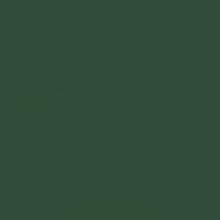
Đồi Orajhar không chỉ là nơi ghi dấu những
sự kiện siêu việt trong cuộc đời Đức Phật,
mà còn là điểm hẹn tâm linh nhắc nhở
người con Phật về đạo hiếu.
Trả lời
Thảo Diệu Mai
T
03/11/2025
Thật hạnh phúc khi con đã được đảnh lễ,
viếng thăm nơi Thánh tích này. Con xin
thành kính tri ân trên Sư Phụ, Chư Tăng và
Cô Chủ Nhiệm ạ!
Trả lời
Xem thêm bình luận