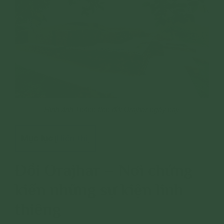
Hình ảnh Thánh tích đồi Orajhar ngày nay
Mục lục
Hiển thị
[
]
Đồi Orajhar – Nơi chứng
kiến những sự kiện linh
thiêng