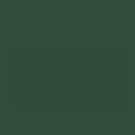
chính Pháp của Như Lai, khơi dậy tâm hiếu và
nuôi dưỡng nguyện lực tu tập theo gương Đức
Thế Tôn, để công đức ấy trở thành hành trang
quý báu trên con đường hướng đến an lạc và
giải thoát.
Xem thêm các bài:
Lâm Tỳ Ni viên: Thánh tích linh thiêng