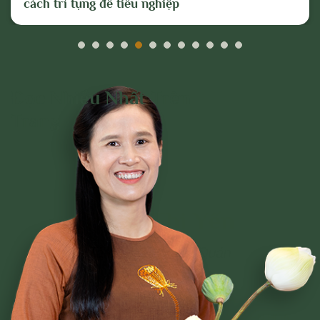
cách trì tụng để tiêu nghiệp
Đọc Nhiều Nhất Trên
Trang
Phạm Thị Yến
Tâm Chiếu Hoàn Quán
CLB CÚC VÀNG
CHƯƠNG TRÌNH TU TẬP
NGHI LỄ
BÀI VIẾT PHẬT PHÁP
CÂU CHUYỆN CHUYỂN HÓA