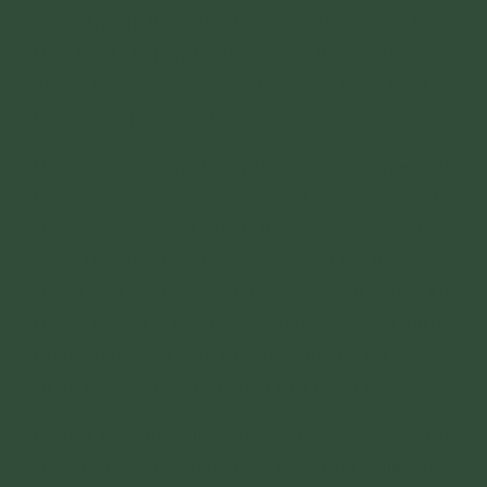
nhiên thách thức thi đấu thần thông với Ngài.
Đức Phật đã hẹn thi triển thần thông cùng ông
Phạm Chí, dự tính vào thời gian Ngài lên trời
thuyết Pháp độ Phật mẫu.
Đến ngày ấy, dân chúng khắp nơi cùng hàng đệ
tử của Phạm Chí kéo đến rất đông. Hôm đó,
Ganda - người giữ vườn thượng uyển đã dâng
cúng Đức Phật một quả xoài. Sau khi thọ dụng,
Ngài bảo Ganda đào đất để gieo hạt. Ngay khi
Đức Phật rửa tay tại nơi hạt xoài vừa được
trồng, hạt xoài lập tức nảy mầm, rất nhanh
vươn lên cao đến tận cung trời Đao Lợi.
Chứng kiến thần lực siêu việt ấy, vị Phạm Chí
không còn dám đấu thần thông nữa, liền quy