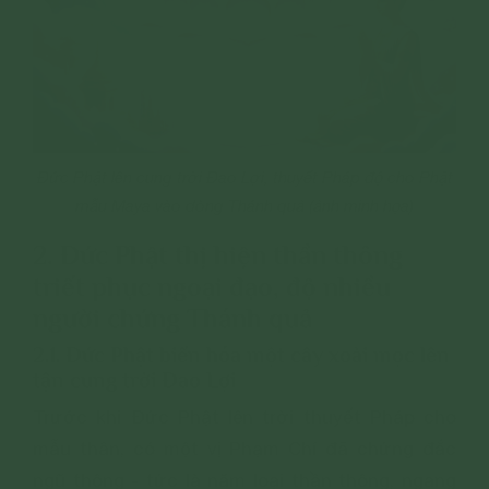
Đức Phật lên cung trời Đao Lợi, thuyết Pháp độ cho Phật
mẫu Maya vào dòng Thánh quả (ảnh minh họa)
2. Đức Phật thị hiện thần thông
triết phục ngoại đạo, độ nhiều
người chứng Thánh quả
2.1. Đức Phật biến hóa một cây xoài mọc lên
tận cung trời Đao Lợi
Trước khi Đức Phật lên trời thuyết Pháp cho
mẫu thân, có một vị Phạm Chí đã chứng đắc
ngũ thông - tức là năm loại thần thông, ngang