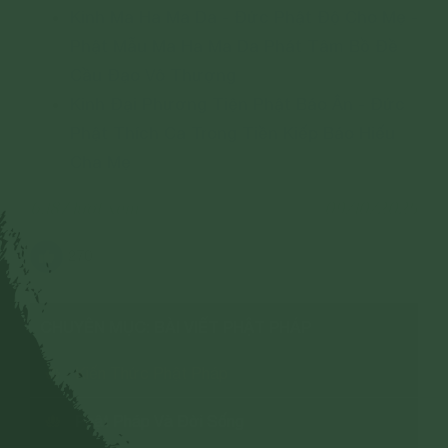
Kinh Ma Ha Ma Da - Đức Phật Độ Cho Mẹ -
Phật Mẫu Ma Ha Ma Da Phát Tâm Bồ Đề
Cầu Đạo Vô Thượng
Kinh Đại Phương Tiện Phật Báo Ân - Đức
Phật Thích Ca Trong Tiền Kiếp Báo Hiếu
Cha Mẹ
6,187 lượt xem
09/10/2025
270
CHUYÊN MỤC: BÀI VIẾT PHẬT PHÁP
Kiến Thức Phật Pháp
Phật Pháp Và Đời Sống