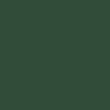
đánh dấu sự đản sinh của Phật
Khổ hạnh lâm – Nơi ghi dấu 6 năm Đức
Phật khổ hạnh ép xác
Vườn Lộc Uyển: Thánh tích linh thiêng
đánh dấu sự xuất hiện của Tam Bảo
Thánh tích Tịnh xá Kỳ Viên: Nơi Đức Phật
trải qua nhiều mùa an cư nhất
Tứ động tâm tại Ấn Độ: Thánh tích đất
Phật và sự linh thiêng hiếm có
Xem thêm các bài kinh:
Đức Phật Độ Cho Mẹ - Kinh Ma Ha Ma Da
Kinh Ma Ha Ma Da - Đức Phật Độ Cho Mẹ -
Phật Mẫu Ma Ha Ma Da Chứng Thánh Quả
Tu Đà Hoàn