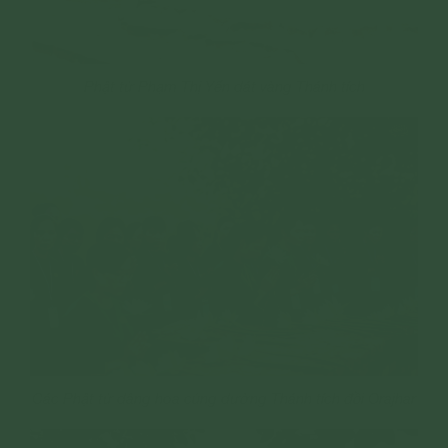
Phật tử Phạm Thị Yến dát vàng Thánh tích
Các Phật tử dâng hoa cúng dường Thánh tích đồi Orajhar