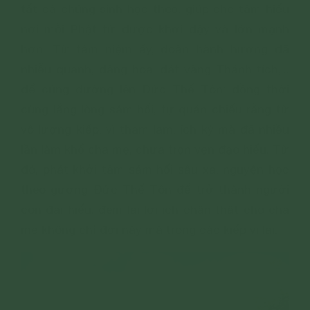
tất cả chúng sinh học theo, giúp cho tâm hiếu
nơi mỗi Phật tử được khơi dậy và lớn mạnh
hơn. Từ tâm niệm ấy, đoàn hành hương đã
nhiễu quanh, dâng hoa, dát vàng Thánh tích,...
để cúng dường lên Đức Thế Tôn; đồng thời
cùng lắng lòng sám hối, tự quán chiếu rằng từ
vô lượng kiếp, vì tham lam, ích kỷ mà đã nhiều
lần làm khổ cha mẹ, chưa trọn vẹn đạo hiếu. Từ
đó, phát khởi tâm sám hối sâu xa, nguyện học
theo gương Đức Thế Tôn để trở thành người
con đại hiếu, đem lại lợi ích chân thật cho cha
mẹ không chỉ đời này mà trong các kiếp vị lai.