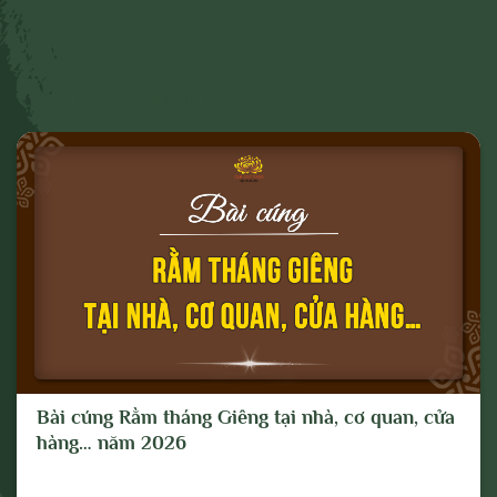
- Các phát ngôn cho mục đích hoặc có
dấu hiệu chống lại Đảng, Nhà nước, chia rẽ
và gây mất đoàn kết dân tộc, đoàn kết tôn
Các bài liên quan
giáo;
- Vi phạm hoặc có dấu hiệu vi phạm chính
sách, pháp luật của Nhà nước và thuần
phong, mỹ tục của dân tộc.
Cho mục đích trên, chúng tôi tuyên bố có
quyền xóa, gỡ bỏ hoặc thực hiện bất kỳ
biện pháp nào thuộc quyền của Quản trị
trang và Chủ sở hữu; và tố cáo với cơ
quan chức năng hoặc thực hiện các biện
Bài cúng Rằm tháng Giêng tại nhà, cơ quan, cửa
pháp pháp lý cần thiết để ngăn chặn, xử lý
hàng… năm 2026
các hành vi vi phạm hoặc hành vi có dấu