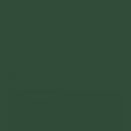
tràng đi làm phận sự
https://docs.google.com/document/d/1yZydq8E
Bh-
p_HRWN4fDgqGd8HxKoie1QKsmWDplPs20/edit
2,369 lượt xem
10/08/2023
4
CHUYÊN MỤC: NGHI LỄ
Nghi Thức Cúng Lễ Tại Gia
Nghi Thức Cúng Lễ Dành Cho Đạo Tràng Đi