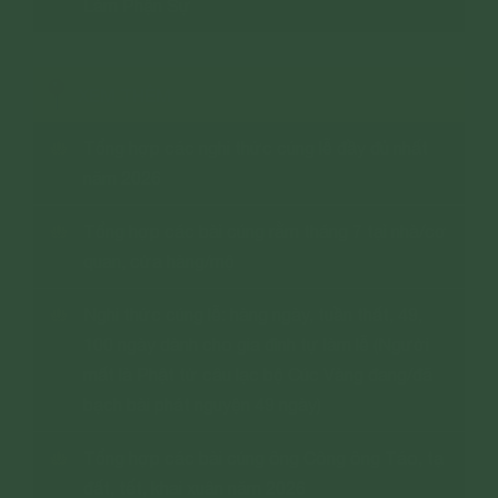
Làm Phận Sự
XEM THÊM
Tổng hợp các nghi thức cúng lễ đầy đủ nhất
năm 2026
Tổng hợp các bài cúng rằm tháng 7 tại nhà/cơ
quan, cửa hàng/mộ
Nghi thức cúng lễ: hàng ngày, tuần thất, 49,
100 ngày dành cho gia đình tự làm lễ (Người
mất là Phật tử câu lạc bộ Cúc Vàng đang/đã
bạch bài phát nguyện 49 ngày)
Tổng hợp các bài cúng ông Công ông Táo, tạ
đất, tết, khai xuân năm 2026