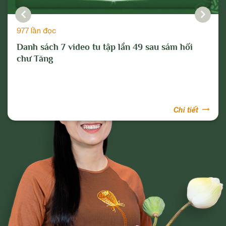
977 lần đọc
Danh sách 7 video tu tập lần 49 sau sám hối
chư Tăng
Chi tiết
Phạm Thị Yến
Tâm Chiếu Hoàn Quán
CLB CÚC VÀNG
CHƯƠNG TRÌNH TU TẬP
NGHI LỄ