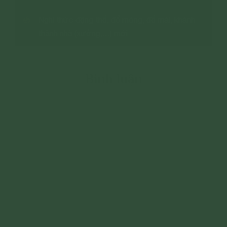
Nghi thức động thổ, đổ móng, đổ mái, khánh
thành nhà (xưởng,…) mới
Bình luận