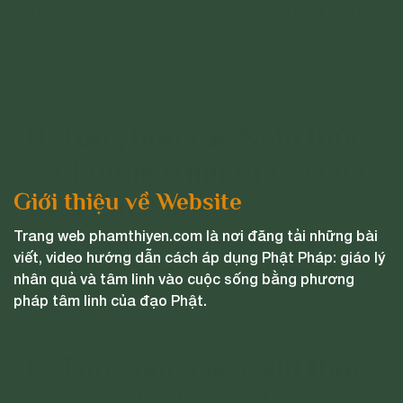
https://docs.google.com/document/d/1M_iujYh
CRpWbF5SoF9waflajey0GQQhzTzQYYk3rvuE/edi
t
B. Tổng hợp các Nghi thức
– Chương trình tu tập của
Giới thiệu về Website
CLB Cúc Vàng
Trang web phamthiyen.com là nơi đăng tải những bài
https://docs.google.com/document/d/1LCsu95R
viết, video hướng dẫn cách áp dụng Phật Pháp: giáo lý
7i4QcdfBFyKcQY1wV0yTDFmGlvs1AxeQKpm8/e
nhân quả và tâm linh vào cuộc sống bằng phương
dit
pháp tâm linh của đạo Phật.
C. Tổng hợp các Nghi thức
cúng lễ dành cho đạo