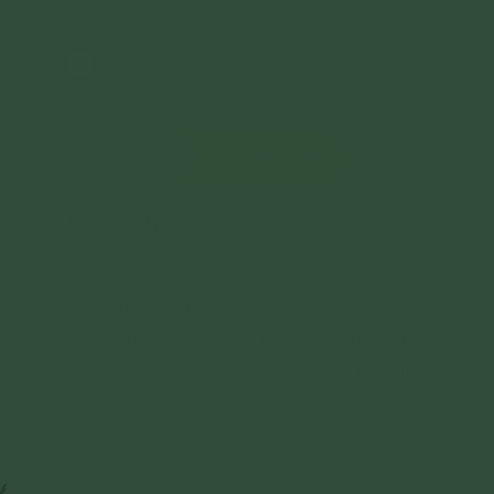
Gửi bình luận
Quản trị trang
28/06/2024
Quản trị trang và Chủ sở hữu Website
Phạm Thị Yến tuyên bố nghiêm cấm và
miễn trừ trách nhiệm đối với mọi bình luận,
Xem thêm
hình ảnh liên quan đến:
- Chủ quyền của đất nước;
- Các vấn đề về chính trị;