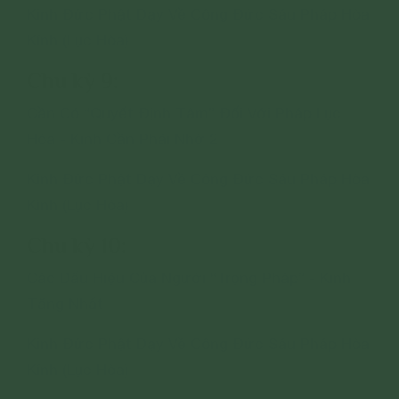
Kinh Đức Phật Dạy Về Công Đức Sáu Pháp Hòa
Kính (Lục Hòa)
Chu kỳ 9:
Cần Có “Quyết Định Tâm” Đối Với Pháp Lục
Hòa - Kinh Cần Phải Nhớ 2
Kinh Đức Phật Dạy Về Công Đức Sáu Pháp Hòa
Kính (Lục Hòa)
Chu kỳ 10:
Các Dấu Hiệu Của Người “Trọng Pháp” - Kinh
Tăng Nhất
Kinh Đức Phật Dạy Về Công Đức Sáu Pháp Hòa
Kính (Lục Hòa)