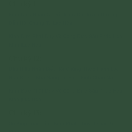
Chu kỳ 11:
Kinh Gieo Nhân Gì Để Được Đủ Duyên Hướng
Dẫn Hội Chúng Tu Lục Hòa
Kinh Đức Phật Dạy Về Công Đức Sáu Pháp Hòa
Kính (Lục Hòa)
Chu kỳ 12:
Dấu Hiệu Nhận Biết Hội Chúng Thực Hành Lục
Hòa Đã Có Khả Năng Tự Độ - Kinh Châu Na
Kinh Đức Phật Dạy Về Công Đức Sáu Pháp Hòa
Kính (Lục Hòa)
Chu kỳ 13:
Số Kiếp Luân Hồi - Kinh Phật Thuyết Giải Ưu