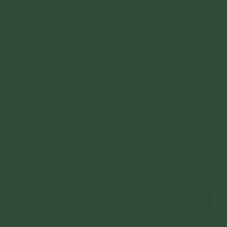
Chu kỳ 16:
Ngày 1:
Kinh Pháp Lục Hòa Kính - Cần Nhớ Cần Tu Để
Vượt Thoát Luân Hồi
Ngày 3, 4:
Kinh Pháp Lục Hòa Kính - Cần Nhớ
Cần Tu Để Vượt Thoát Luân Hồi
194,921 lượt xem
03/06/2024
137
CHUYÊN MỤC: CHƯƠNG TRÌNH TU TẬP