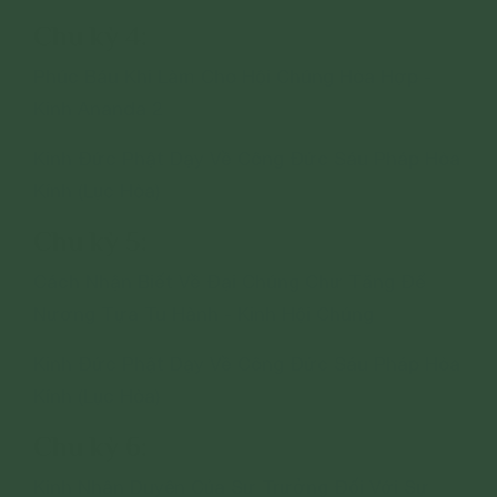
Chu kỳ 4:
Phúc Báu Khi Làm Cho Hội Chúng Hòa Hợp -
Kinh Ananda 2
Kinh Đức Phật Dạy Về Công Đức Sáu Pháp Hòa
Kính (Lục Hòa)
Chu kỳ 5:
Cách Nhận Biết Về Đại Chúng Chư Tăng Để
Nương Tựa Tu Hành - Kinh Hội Chúng
Kinh Đức Phật Dạy Về Công Đức Sáu Pháp Hòa
Kính (Lục Hòa)
Chu kỳ 6:
Kinh Nhân Duyên Của Sư Trưởng Đối Với Sự