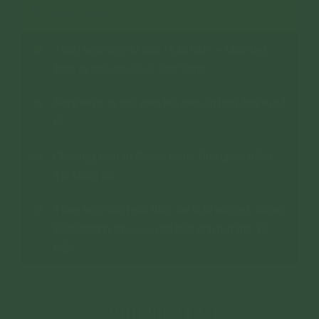
XEM THÊM
Tổng hợp đầy đủ các Nghi thức – Chương
trình tu tập của CLB Cúc Vàng
Nghi thức tu tập sám hối chuyển hóa (bài tu số
8)
Chương trình tu Chánh niệm, tỉnh giác, thiền
Tứ Niệm Xứ
Tổng hợp các nghi thức an vị lô hương, tượng
Phật/khánh treo xe, giải bùa chú nơi thờ tà
kiến
Bình luận (2)