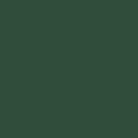
Kinh
Kinh Đức Phật Dạy Về Công Đức Sáu Pháp Hòa
Kính (Lục Hòa)
Chu kỳ 14:
Sự Thống Khổ Cần Giác Ngộ - Kinh Khoảng Ba
Mươi
Kinh Đức Phật Dạy Về Công Đức Sáu Pháp Hòa
Kính (Lục Hòa)
Chu kỳ 15:
Kinh Mi Tiên Vấn Ðáp - Tương Quan Giữa Tội
Và Phước
Kinh Đức Phật Dạy Về Công Đức Sáu Pháp Hòa
Kính (Lục Hòa)