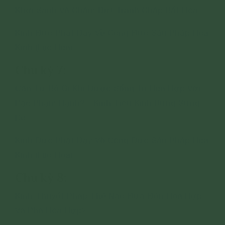
Khởi Sanh Và Chấm Dứt Tranh Chấp Bất Hòa
Kinh Đức Phật Dạy Về Công Đức Sáu Pháp Hòa
Kính (Lục Hòa)
Chu kỳ 7:
Cần Từ Bỏ Gì Khi Được Sống Tu Hòa Hợp Với
Bậc Phạm Hạnh? - Kinh Tiểu Kinh Rừng Sừng
Bò
Kinh Đức Phật Dạy Về Công Đức Sáu Pháp Hòa
Kính (Lục Hòa)
Chu kỳ 8:
Kinh Thuyết Pháp Thế Nào Đưa Đến Hòa Hợp
Và Phá Hòa Hợp?