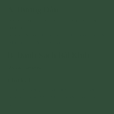
A. Hướng Dẫn
Đọc kỹ phần hướng dẫn trước khi thực hành
nghi thức.
Ấn vào tên bài:
Hướng dẫn chung dành cho các
nghi thức tu tập trong năm
B. Danh Sách Bài Kinh
(Ấn vào bài kinh)
Chu kỳ 1:
Lợi Ích Khi Vâng Lời Bậc Hiền Trí Thực Hành
Hòa Hợp Đoàn Kết - Kinh Chuyện Luật Cây
Rừng