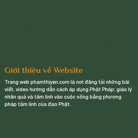
Kinh Đức Phật Dạy Về Công Đức Sáu Pháp Hòa
Kính (Lục Hòa)
Chu kỳ 2:
Bất Kính Bậc Trí Dẫn Đến Phá Hòa Hợp - Gieo
Nhân Đề Bà Đạt Đa - Kinh Chuyện Sống Hòa
Hợp (Tiền Thân Sammodamàna)
Kinh Đức Phật Dạy Về Công Đức Sáu Pháp Hòa
Giới thiệu về Website
Kính (Lục Hòa)
Trang web phamthiyen.com là nơi đăng tải những bài
viết, video hướng dẫn cách áp dụng Phật Pháp: giáo lý
Chu kỳ 3:
nhân quả và tâm linh vào cuộc sống bằng phương
Quả Báo Của Việc Phá Hòa Hợp Tăng - Kinh
pháp tâm linh của đạo Phật.
Ananda 1
Kinh Đức Phật Dạy Về Công Đức Sáu Pháp Hòa
Kính (Lục Hòa)