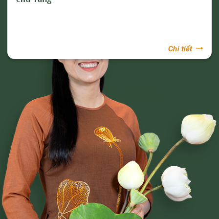
Chi tiết
Phạm Thị Yến
Tâm Chiếu Hoàn Quán
CLB CÚC VÀNG
CHƯƠNG TRÌNH TU TẬP
NGHI LỄ
BÀI VIẾT PHẬT PHÁP
CÂU CHUYỆN CHUYỂN HÓA
NHẠC PHẬT GIÁO
GIẢI ĐÁP THẮC MẮC