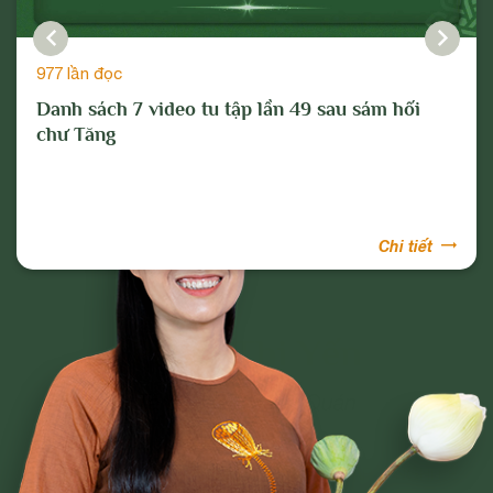
977 lần đọc
Danh sách 7 video tu tập lần 49 sau sám hối
chư Tăng
Chi tiết
Phạm Thị Yến
Tâm Chiếu Hoàn Quán
CLB CÚC VÀNG
CHƯƠNG TRÌNH TU TẬP
NGHI LỄ