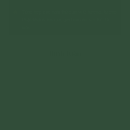
Tổng hợp các nghi thức an vị lô hương, tượng
Phật/khánh treo xe, giải bùa chú nơi thờ tà
kiến
Bình luận