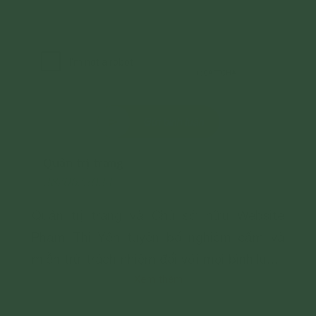
Gửi bình luận
Quản trị trang
28/06/2024
Quản trị trang và Chủ sở hữu Website
Phạm Thị Yến tuyên bố nghiêm cấm và
miễn trừ trách nhiệm đối với mọi bình luận,
Xem thêm
hình ảnh liên quan đến:
- Chủ quyền của đất nước;