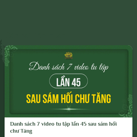
- Các vấn đề về chính trị;
- Các phát ngôn cho mục đích hoặc có
dấu hiệu chống lại Đảng, Nhà nước, chia rẽ
và gây mất đoàn kết dân tộc, đoàn kết tôn
Các bài liên quan
giáo;
- Vi phạm hoặc có dấu hiệu vi phạm chính
sách, pháp luật của Nhà nước và thuần
phong, mỹ tục của dân tộc.
Cho mục đích trên, chúng tôi tuyên bố có
quyền xóa, gỡ bỏ hoặc thực hiện bất kỳ
biện pháp nào thuộc quyền của Quản trị
trang và Chủ sở hữu; và tố cáo với cơ
quan chức năng hoặc thực hiện các biện
Danh sách 7 video tu tập lần 45 sau sám hối
pháp pháp lý cần thiết để ngăn chặn, xử lý
chư Tăng
các hành vi vi phạm hoặc hành vi có dấu