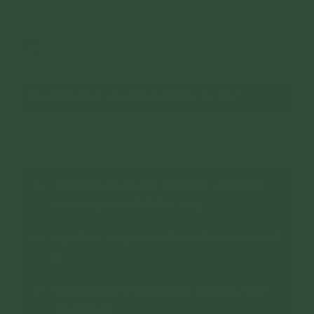
343 lượt xem
05/12/2025
5
CHUYÊN MỤC: CHƯƠNG TRÌNH TU TẬP
XEM THÊM
Tổng hợp đầy đủ các Nghi thức – Chương
trình tu tập của CLB Cúc Vàng
Nghi thức tu tập sám hối chuyển hóa (bài tu số
8)
Chương trình tu Chánh niệm, tỉnh giác, thiền
Tứ Niệm Xứ