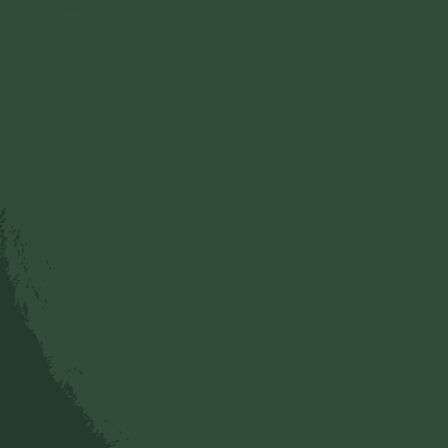
Gửi bình luận
Quản trị trang
28/06/2024
Quản trị trang và Chủ sở hữu Website
Phạm Thị Yến tuyên bố nghiêm cấm và
miễn trừ trách nhiệm đối với mọi bình luận,
Xem thêm
hình ảnh liên quan đến:
- Chủ quyền của đất nước;
- Các vấn đề về chính trị;
- Các phát ngôn cho mục đích hoặc có