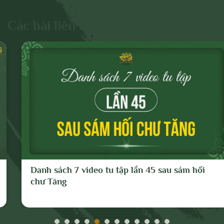
dấu hiệu chống lại Đảng, Nhà nước, chia rẽ
và gây mất đoàn kết dân tộc, đoàn kết tôn
Các bài liên quan
giáo;
- Vi phạm hoặc có dấu hiệu vi phạm chính
sách, pháp luật của Nhà nước và thuần
phong, mỹ tục của dân tộc.
Cho mục đích trên, chúng tôi tuyên bố có
quyền xóa, gỡ bỏ hoặc thực hiện bất kỳ
biện pháp nào thuộc quyền của Quản trị
trang và Chủ sở hữu; và tố cáo với cơ
quan chức năng hoặc thực hiện các biện
Danh sách 7 video tu tập lần 45 sau sám hối
pháp pháp lý cần thiết để ngăn chặn, xử lý
chư Tăng
các hành vi vi phạm hoặc hành vi có dấu
hiệu vi phạm nêu trên.