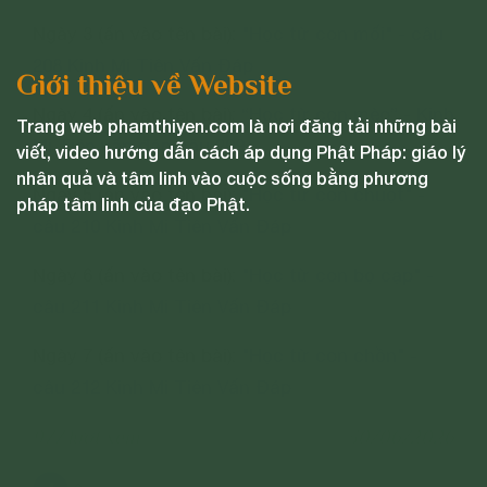
Ngày 3 (ấn vào tên bài):
"Học từ con mối" - câu
208 Kinh Mi Tiên Vấn Đáp
Giới thiệu về Website
Ngày 4 (ấn vào tên bài):
“Học từ con mèo” - Kinh
Trang web phamthiyen.com là nơi đăng tải những bài
Mi Tiên vấn đáp câu 209
viết, video hướng dẫn cách áp dụng Phật Pháp: giáo lý
nhân quả và tâm linh vào cuộc sống bằng phương
Ngày 5 (ấn vào tên bài):
"Học từ con chuột" -
pháp tâm linh của đạo Phật.
câu 210 Kinh Mi Tiên Vấn Đáp
Ngày 6 (ấn vào tên bài):
"Học từ con bọ cạp" -
câu 211 Kinh Mi Tiên Vấn Đáp
Ngày 7 (ấn vào tên bài):
"Học từ con chồn" -
câu 212 Kinh Mi Tiên Vấn Đáp
977 lượt xem
30/06/2026