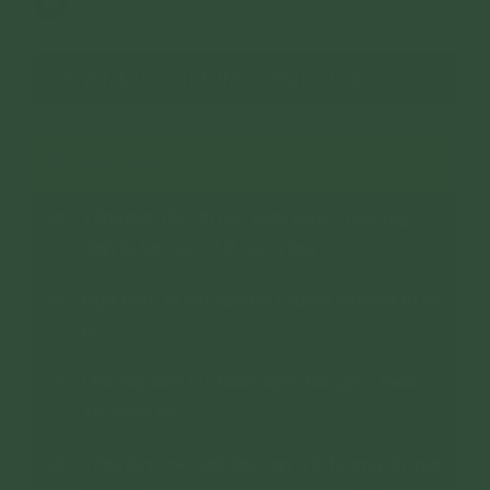
3
CHUYÊN MỤC: CHƯƠNG TRÌNH TU TẬP
XEM THÊM
Tổng hợp đầy đủ các Nghi thức – Chương
trình tu tập của CLB Cúc Vàng
Nghi thức tu tập sám hối chuyển hóa (bài tu số
8)
Chương trình tu Chánh niệm, tỉnh giác, thiền
Tứ Niệm Xứ
Tổng hợp các nghi thức an vị lô hương, tượng