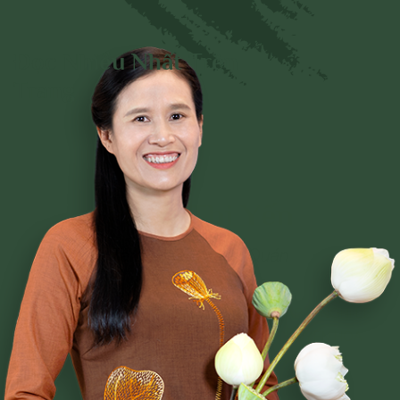
Đọc Nhiều Nhất Trên
Trang
Phạm Thị Yến
Tâm Chiếu Hoàn Quán
CLB CÚC VÀNG
CHƯƠNG TRÌNH TU TẬP
NGHI LỄ
BÀI VIẾT PHẬT PHÁP
CÂU CHUYỆN CHUYỂN HÓA
NHẠC PHẬT GIÁO
GIẢI ĐÁP THẮC MẮC