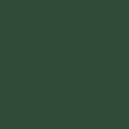
Tuy nhiên, quý vị không nên quá lo lắng. Bài viết
cách tỉa chân nhang
này sẽ đưa ra
đơn giản
mà gia chủ vẫn được nhiều may mắn, phúc lộc,
mọi việc suôn sẻ,... trong năm mới.
Mục lục
Hiển thị
[
]
Hướng dẫn cách tỉa chân
nhang
1. Tỉa chân nhang vào ngày nào?
Quý vị có thể lau sạch bát hương, rút chân
nhang mỗi ngày. Đối với những gia đình không
có nhiều thời gian rút tỉa chân nhang hàng
ngày, chúng ta có thể tỉa chân nhang vào ngày