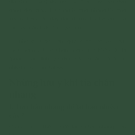
gia đình. Trong đó, nêu rõ: “Bàn thờ nên gọn
gàng, đơn giản. Tỉa chân hương, nhang thường
xuyên, tránh để dày đặc (trước khi tỉa làm thủ
tục báo cáo thần linh, gia tiên)”.
Từ những lý do trên, quý vị có thể yên tâm
thực hành rút tỉa chân nhang mà không lo bị
“phạm” tâm linh, gia đình vẫn êm ấm và được
nhiều may mắn, tài lộc.
Những lưu ý khi tỉa chân
nhang
1. Tỉa chân nhang để lại bao nhiêu
cây?
Chúng ta có thể chỉ để lại 3 chân nhang trên