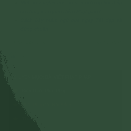
Một số ý nghĩa của số nén hương khi thắp
có đúng với quan điểm Phật giáo?
Cách bày mâm ngũ quả ngày Tết đẹp và
đúng chuẩn
39,463 lượt xem
10/01/2025
22
CHUYÊN MỤC: BÀI VIẾT PHẬT PHÁP
Kiến Thức Phật Pháp
Phật Pháp Và Đời Sống
Thiền