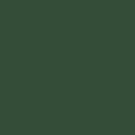
Thế nhưng, khi học Phật rồi, tôi biết rằng tâm
cung kính của gia chủ, nơi thờ cúng được sạch
sẽ, tôn nghiêm mới là quan trọng. Gia đình tôi
sửa soạn ban thờ, rút tỉa chân nhang thường
xuyên hơn. Tôi nghĩ cũng giống như việc mình
dọn dẹp nhà cửa mình được gọn gàng, sạch sẽ
vậy.
Từ đó tới nay, mọi việc của gia đình tôi vẫn
hanh thông thuận lợi, làm ăn tấn tới,... mà
không phải băn khoăn việc tỉa chân nhang
trước hay sau khi cúng Ông Công Ông Táo
nữa” - Chị Oanh chia sẻ.