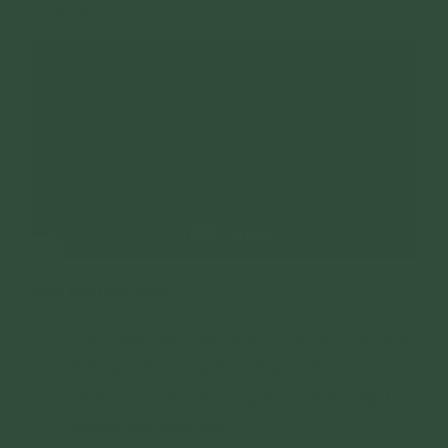
cuộc sống.
Các bài nên xem:
Cách lau dọn bàn thờ, tượng Phật như
thế nào để không bị mất phúc?
Tổng hợp các bài cúng ông Công ông Táo,
tạ đất, tết, khai xuân