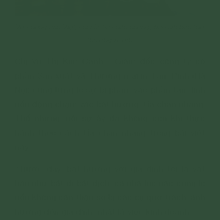
Vợ chồng anh Việt, chị Hà tỉa chân nhang, bao sái ban thờ
thường xuyên
Chị Vũ Thị Kim Oanh - Giám đốc công ty cổ
phần Sản xuất và Thương mại in Tâm Bình (Hà
Nội) cũng từng lo sợ bị phạm vào phần tâm linh
nếu động chạm vào bát hương, tỉa chân nhang.
Thế nhưng, nỗi sợ ấy đã không còn khi thực
hành theo cách tỉa chân nhang trong bài viết
này.
“Trước đây, bát hương với gia đình tôi là vật
hầu như bất di bất dịch, cả nhà lúc nào cũng lo
nếu không cẩn thận sẽ bị các cụ quở trách, ảnh
hưởng đến gia đình, nhất là việc kinh doanh.