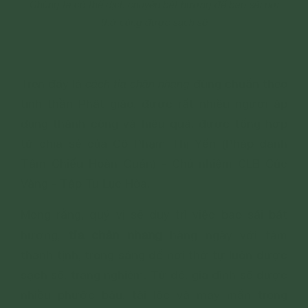
Chúng ta có thể dịch chuyển bát hương để bao sái nơi
thờ cúng được sạch sẽ
-----
Trên đây là
cách tỉa chân nhang
đúng chuẩn theo
tinh thần Phật giáo, được rất nhiều người áp
dụng thành công và hiệu quả, được tổng hợp
từ chia sẻ của Cô Phạm Thị Yến (Pháp danh
Tâm Chiếu Hoàn Quán) - Chủ nhiệm CLB Cúc
Vàng - Tập Tu Lục Hòa.
Mong rằng, quý vị sẽ duy trì việc bao sái bát
tỉa chân nhang
hương,
hàng ngày với tâm
thanh tịnh, trong sáng để nơi thờ tự luôn được
sạch sẽ, trang nghiêm. Từ đó, gia đình sẽ được
nhiều phước báu, tài lộc và may mắn trong