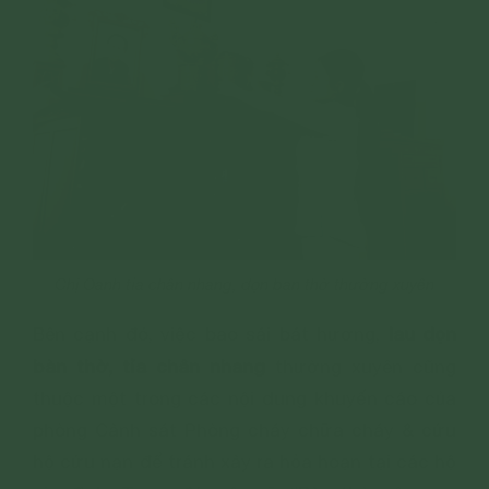
Chị Oanh tỉa chân nhang, dọn ban thờ thường xuyên
lau dọn
Bên cạnh đó, việc bao sái bát hương,
bàn thờ, tỉa chân nhang
thường xuyên cũng
thuộc một trong các nội dung khuyến cáo của
phòng Cảnh sát Phòng cháy chữa cháy & cứu
hộ cứu nạn để tránh xảy ra hỏa hoạn tại các hộ