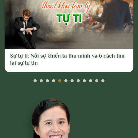
Sự tự ti: Nỗi sợ khiến ta thu mình và 6 cách tìm
lại sự tự tin
Đọc Nhiều Nhất Trên
Trang