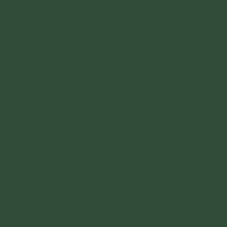
Hà, hiện đang kinh doanh bất động sản tại Hải
Dương đã thực hành theo cách tỉa chân nhang
kể trên nhiều năm nay, chia sẻ:
“Trước đây, gia đình tôi cứ đến 23 tháng Chạp
mới rút tỉa chân nhang. Bát hương đậu tàn um
tùm nên lúc nào trông ban thờ cũng u tối, bụi
bặm. Làm ăn thì thất bát, con cái cãi bố mẹ,
mọi việc cũng không được như ý muốn.
Tuy nhiên, từ khi tỉa chân nhang theo hướng
dẫn trên, ai đến nhà chơi cũng khen ban thờ
sạch sẽ, sáng sủa. Khi làm lễ, tôi cũng thấy
thoải mái, cảm giác cầu khấn được thành tâm,
dễ được linh ứng hơn mà không lo sợ bị phạm
như trước nữa. Đặc biệt, việc kinh doanh của 2
vợ chồng đã phát triển tốt hơn. Các con ngoan