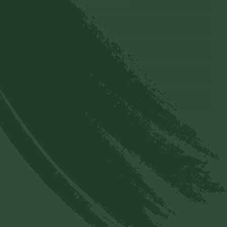
Tu Nữ - Tỳ Kheo - Cư Sĩ
Bảo Vệ Chính Pháp
Phương Pháp Đối Trị Tâm
Sơ Đồ Tu Phật Tâm
Nỗi Lòng Người Con Phật
Bình luận (500)