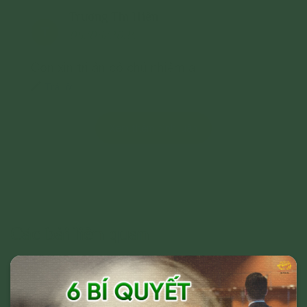
Trương Thị Hiên
T
05/03/2025
Con xin tri ân cô chủ nhiệm ạ!
Trả lời
Xem thêm bình luận
Các bài liên quan