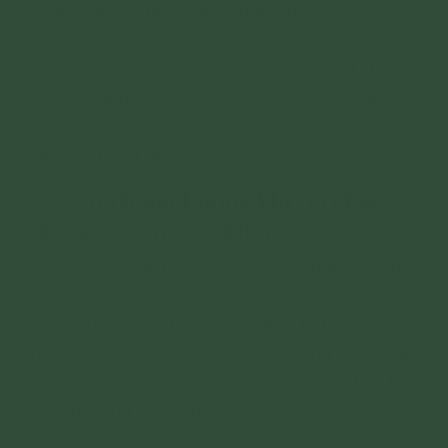
chúng ta có được tâm thanh tịnh, trong sáng
hơn. Vì chúng ta muốn dâng cúng tất cả những
hương thơm lên tới chư Phật, chư Bồ Tát, chư
Thánh Tăng và lên tới chư Thiên, chư Thần, Hộ
Pháp cũng như các hương linh. Cho nên, đức
sạch sẽ rất là quan trọng.
2. Xê dịch bát hương khi tỉa chân
nhang có làm sao không?
Khi bao sái bát hương, quý vị có thể nhấc bát
hương ra để bao sái sạch sẽ, sau đó đặt lại vào
vị trí cũ. Chúng ta có thể dịch bát nhang lên
trên, xuống dưới - tùy theo đồ cúng nhiều hay
ít. Việc đó không ảnh hưởng tới phước báo hay
gây thêm tội cho chúng ta.