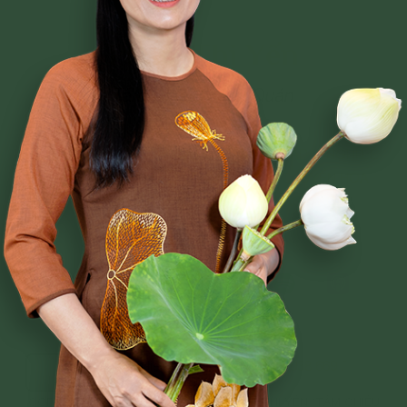
Phạm Thị Yến
Tâm Chiếu Hoàn Quán
CLB CÚC VÀNG
CHƯƠNG TRÌNH TU TẬP
NGHI LỄ
BÀI VIẾT PHẬT PHÁP
CÂU CHUYỆN CHUYỂN HÓA
NHẠC PHẬT GIÁO
GIẢI ĐÁP THẮC MẮC
Mọi thắc mắc xin liên hệ theo số Hotline:
038 669 0818
COPYRIGHT © 2018. CREATED BY PHẠM THỊ YẾN (TÂM CHIẾU