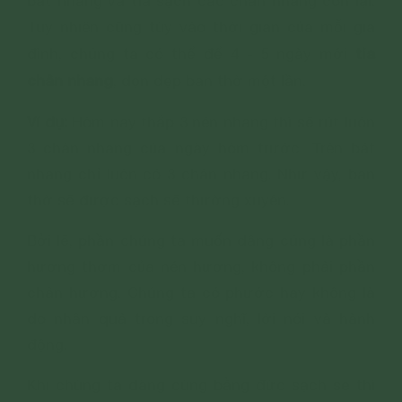
bát nhang và tỉa sạch các chân nhang còn lại.
Tuy nhiên cũng tùy vào thời gian của mỗi gia
tỉa
đình, chúng ta có thể để 4 - 5 ngày mới
chân nhang
, dọn dẹp ban thờ một lần.
Ví dụ:
Hôm nay thắp 3 nén nhang thì sẽ rút luôn
3 chân nhang của ngày hôm trước. Trên bát
nhang chỉ luôn có 3 chân nhang. Như vậy, ban
thờ sẽ được sạch sẽ thường xuyên.
Bởi lẽ, phần chúng ta muốn dâng cúng là phần
hương thơm của nén hương, không phải phần
chân hương. Chúng ta có phước hay không là
do nhân quả trong suy nghĩ, lời nói và hành
động.
Khi chúng ta dâng cúng bằng đức sạch sẽ thì