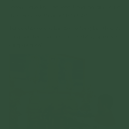
ngoãn, nghe lời. Các việc trong gia đình cũng
được suôn sẻ, thuận lợi hơn trước.
Tôi có chia sẻ cho bạn bè, họ hàng làm theo. Ai
cũng bảo ban thờ đẹp ra mà không bị xui xẻo,
xúi quẩy gì cả”.