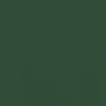
nào, giờ nào cũng được.
Khi tỉa chân nhang, bao sái ban thờ, quý vị làm
với tâm ý dọn nơi thờ tự cho được sạch sẽ, để
khi dâng đồ cúng được thanh tịnh. Như vậy sẽ
được phúc mà không lo bị phạm.