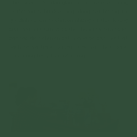
Theo quan niệm dân gian từ thời xa xưa, chúng
ta thường bị hù dọa rằng, động bát hương thì
gia đình sẽ xảy ra chuyện nhưng sự thật không
phải như vậy. Quý vị có thể thoải mái sửa soạn,
bao sái, dịch chuyển bát nhang để ban thờ thật
sạch sẽ và trang nghiêm. Các vật thực dâng
cúng cũng tùy ý theo số lượng.