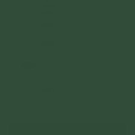
Sơ đồ tư duy - Cách diệt trừ khi khởi tâm bất kính khi nghĩ
tới Phật, Bồ Tát và các bậc thiện tri thức?