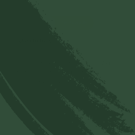
Gửi bình luận
Quản trị trang
28/06/2024
Quản trị trang và Chủ sở hữu Website
Phạm Thị Yến tuyên bố nghiêm cấm và
miễn trừ trách nhiệm đối với mọi bình luận,
Xem thêm
hình ảnh liên quan đến:
- Chủ quyền của đất nước;
- Các vấn đề về chính trị;
- Các phát ngôn cho mục đích hoặc có
dấu hiệu chống lại Đảng, Nhà nước, chia rẽ