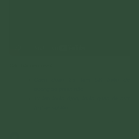
Các bài nên xem:
Cách đoạn trừ tâm bất thiện để
buông bỏ phiền não
Tu tập thiền định, thiền quán để dứt
trừ ác nghiệp
2,843 lượt xem
05/08/2020
1