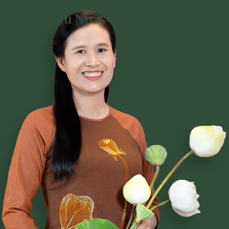
Đọc Nhiều Nhất Trên
Trang
Phạm Thị Yến
Tâm Chiếu Hoàn Quán
CLB CÚC VÀNG
CHƯƠNG TRÌNH TU TẬP
NGHI LỄ
BÀI VIẾT PHẬT PHÁP
CÂU CHUYỆN CHUYỂN HÓA
NHẠC PHẬT GIÁO
GIẢI ĐÁP THẮC MẮC