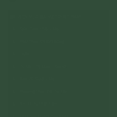
CHUYÊN MỤC: BÀI VIẾT PHẬT PHÁP
Kiến Thức Phật Pháp
Phật Pháp Và Đời Sống
Thiền
Tu Nữ - Tỳ Kheo - Cư Sĩ
Bảo Vệ Chính Pháp
Phương Pháp Đối Trị Tâm
Sơ Đồ Tu Phật Tâm
Nỗi Lòng Người Con Phật