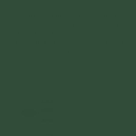
niệm thiện để sinh công đức.
VD: Để trừ vọng tưởng khi khởi tâm bất thiện
với Phật: Nhận diện vọng tưởng => Buông bỏ
=> Tác ý đảnh lễ Phật.
+ Tác dụng: Trừ bỏ vọng tưởng bất thiện; tu
thêm được công đức lành.