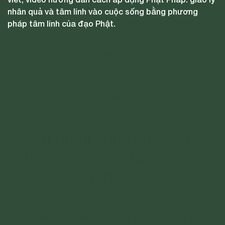
hơn,... thì chú Đại Bi không có công năng giúp
nhân quả và tâm linh vào cuộc sống bằng phương
tiêu sạch tội, khiến hết khổ.
pháp tâm linh của đạo Phật.
Trong quá trình tu tập, làm phước, chúng ta có
thể trì chú Đại Bi để được các vị Thần gia hộ
cho mình làm việc thiện, chứ không phải tạo tội
rồi đọc thần chú Đại Bi để mong diệt hết tội lỗi.
Đó là mê muội, không thực tế, không đúng với
nhân quả.
Cách niệm chú Đại Bi và
những việc nên làm để
được hộ trì, tiêu nghiệp
chướng
1. Phải khởi được tâm từ bi rộng lớn