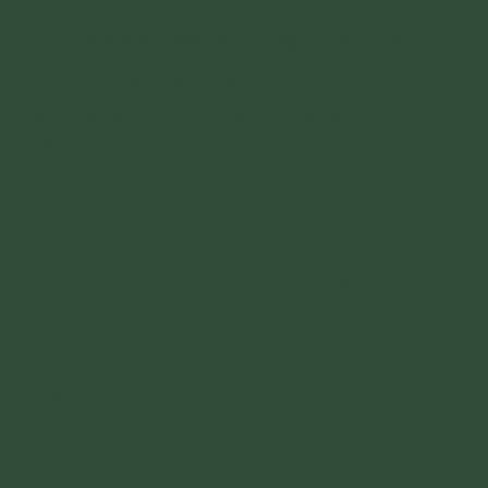
Ý nghĩa tụng chú Đại Bi
1. Giúp thanh tịnh tâm, được các vị
Hộ Pháp hộ trì cho mình làm việc
thiện
Quan điểm niệm chú Đại Bi giúp diệt hết tất cả
khổ đau là phi nhân quả. Tuy nhiên, không phải
việc trì chú Đại Bi không có tác dụng mà là
nhiều người đang hiểu sai tác dụng của bài
chú.
Tụng chú là một phương tiện giúp chúng ta
thanh tịnh tâm mình, nhớ tới câu thần chú để
cảnh tỉnh mình dừng các việc ác. Chúng ta
cũng tụng chú Đại Bi để được các vị hộ Pháp