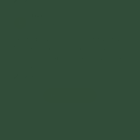
Trả lời
Loan
L
25/05/2024
Cô chỉ dạy về tụng chú Đại Bi hay quá ạ.
Mong rằng, qua lời chỉ dạy của Cô, nhiều
người sẽ hiểu được đúng nghĩa về cách
tụng chú Đại Bi ạ.
Trả lời
Xem thêm bình luận