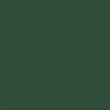
3
CHUYÊN MỤC: BÀI VIẾT PHẬT PHÁP
Kiến Thức Phật Pháp
Phật Pháp Và Đời Sống
Thiền
Tu Nữ - Tỳ Kheo - Cư Sĩ
Bảo Vệ Chính Pháp
Phương Pháp Đối Trị Tâm
Sơ Đồ Tu Phật Tâm