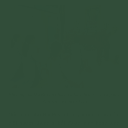
Khi tụng chú Đại Bi, cần phải nhất tâm thì mới có năng lực
tốt được (ảnh minh họa)
Nếu niệm chú Đại Bi với tâm ý mong đi ăn cắp,
giết người không ai bắt được mình hoặc tụng