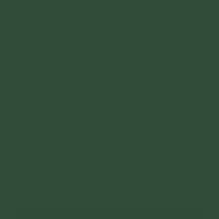
giúp tiêu trừ ách nạn và cách tụng chú Đại Bi
để được phù hộ, có nhiều phúc báu từ chia sẻ
của Cô Phạm Thị Yến (Pháp danh Tâm Chiếu
Hoàn Quán) - Chủ nhiệm CLB Cúc Vàng - Tập
Tu Lục Hòa.
Quý vị có thể đăng ký tham gia CLB Cúc Vàng
để được hướng dẫn tu tập và thực hành các
nghi thức tâm linh, nghi lễ đúng chuẩn đạo
Phật, mang lại may mắn, phúc lộc cho bản thân
và gia đình tại đây:
ĐĂNG KÝ ĐẠO TRÀNG
CHÙA BA VÀNG TRỢ GIÚP, HƯỚNG DẪN TU
TẬP
.