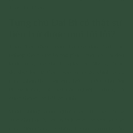
Thần, Hộ Pháp.
Tụng chú Đại Bi có thật sự
tiêu trừ được mọi tội lỗi?
Theo quan điểm nhân quả của đạo Phật, các
nghiệp khổ chúng ta gặp phải trong hiện tại đều
là do trong quá khứ từng làm ác. Những tội ác
đó khởi lên từ tham, sân, si và đó chính là vô
minh (nhận thức sai lầm). Nếu chỉ đọc chú Đại
Bi, sẽ không thể tiêu các nghiệp chướng và
cũng không thể hết vô minh.
Ví dụ: Chúng ta nợ người khác 100 triệu rồi về
tụng chú Đại Bi, người ta không thể xóa nợ cho
mình. Nếu chúng ta không trả nợ, người ta vẫn