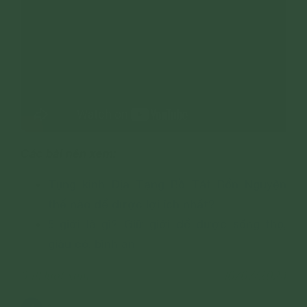
Các bài nên xem:
Tụng kinh Địa Tạng Bồ Tát Bổn Nguyện
thế nào để được lợi ích nhất?
5 giới là gì? Giữ giới để được sống thọ,
giàu có, bình an
9,111 lượt xem
10/07/2024