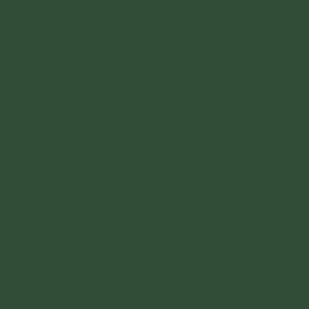
Trước khi trì tụng chú Đại Bi, chúng ta cần phải
làm các việc sau:
- Thực tập quán tâm từ bi. Khi tâm từ bi phát
sinh rồi thì tụng chú Đại Bi mới có năng lực.
- Cần có tâm thanh tịnh và khởi được tâm từ bi
rộng lớn, tâm thương người, thương vật, mong
muốn cho mọi người được hạnh phúc, được an
lạc thì đọc chú Đại Bi mới có công đức, mới
được chư Thiên, chư Thần hộ trì được.
- Thực hành tịnh ba nghiệp thân, khẩu, ý; gọi là
tam mật. Đây là nguyên tắc của việc trì chú.
Khi trì chú Đại Bi, chúng ta cũng cần phải nhất
tâm thì mới có năng lực tốt được.