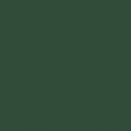
tâm
Trì chú Đại Bi
còn một ý nghĩa khác là để mong
mỏi mình có được nhiều nhân duyên thực hành
đại bi tâm
và chóng được thành tựu. Tức là
chúng ta phát nguyện sẽ tu tâm đại bi, chấp
nhận có sự thử thách của tất cả các cõi (cả cõi
người) để mình thành tựu tâm đại bi.
Ví dụ: Có thể chúng ta gặp duyên bị lừa đảo
khiến mất tài sản. Nếu tu được tâm từ bi, mình
sẽ không oán hận, mà thấy thương họ; coi đây
là thử thách, là nhân duyên để mình bố thí,
thực hành đại bi tâm và thấy biết ơn. Đó mới
chính là thực hành chú Đại Bi. Vì thực hành chú
Đại Bi là thực hành yêu thương, cứu giúp
chúng sinh bằng mọi phương cách để chúng