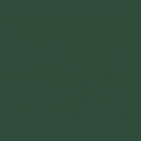
không thể giàu được.
Muốn được phước báu, các vị Thần hộ trì thì cần tích cực
làm các việc phước thiện (ảnh minh họa)