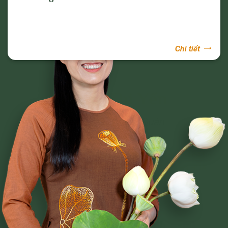
Chi tiết
Phạm Thị Yến
Tâm Chiếu Hoàn Quán
CLB CÚC VÀNG
CHƯƠNG TRÌNH TU TẬP
NGHI LỄ
BÀI VIẾT PHẬT PHÁP
CÂU CHUYỆN CHUYỂN HÓA
NHẠC PHẬT GIÁO
GIẢI ĐÁP THẮC MẮC