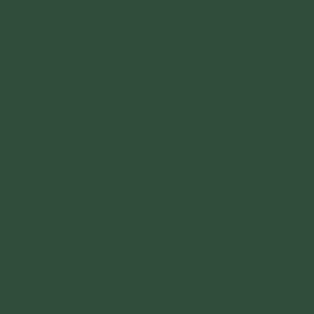
chú Đại Bi để cầu cho người mình ghét bị tai
nạn, bị chết thì không thể được. Nếu đọc chú
Đại Bi với ác tâm như vậy thì mình còn có thể
bị quả báo.
Còn nếu chúng ta không có được tâm từ bi
chân thật như trên thì không nên đặt nặng
chuyện tụng thần chú Đại Bi.
2. Làm các việc phước thiện, tích
tập công đức
Chúng ta không nên ỷ lại vào việc trì tụng chú
Đại Bi bởi những việc khổ chúng ta gặp phải là
do
nghiệp
của chính chúng ta gây ra. Cho nên,
chúng ta phải làm việc thiện chứ không thể
tụng một câu chú mà Đức Phật có thể ban cho