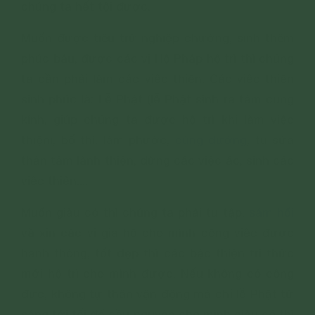
chúng ta hết tội được.
Muốn được tiêu trừ nghiệp chướng, sinh thêm
phúc báu, được các vị Hộ Pháp hộ trì thì chúng
ta cần phải làm các việc thiện. Các việc thiện
sinh phúc là: Lễ Phật (lễ Phật sinh ra tâm cung
kính, giúp chúng ta được hộ trì khi làm việc
thiện), bố thí, làm phước,
cúng dường
, tu sửa
thân tâm lành thiện, dừng các việc ác, sinh các
việc thiện,...
Muốn giàu có thì chúng ta phải tu tập,
sám hối
và xin các vị gia hộ cho mình công việc được
hanh thông, tốt đẹp thì các bậc thiện tri thức
mới hộ trì cho mình được. Nếu không có công
đức, không tự thân vận động mà chỉ lễ Phật từ
sáng tới tối để cầu nguyện cho mình giàu có thì