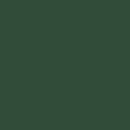
Bài viết cho con hiểu rõ về chú đại bi và ý
nghĩa thực sự của việc tụng chú đại bi, mà
nhiều người tụng nhưng chưa hiểu ạ
Trả lời
Đỗ Thị Hoa
Đ
08/07/2024
\"Trong quá trình tu tập, làm phước, chúng
ta có thể trì chú Đại Bi để được các vị
Thần gia hộ cho mình làm việc thiện, chứ
không phải tạo tội rồi đọc thần chú Đại Bi
để mong diệt hết tội lỗi. Đó là mê muội,
không thực tế, không đúng với nhân quả.\"
Thật đúng quá ạ