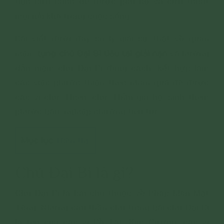
tiện cứu cánh để được phù hộ và cứu thoát
mọi nỗi khổ trong cuộc sống.
Bài viết dưới đây sẽ lý giải sự thật về quan
tụng chú Đại Bi tiêu tai giải nạn
niệm
và hướng
dẫn niệm chú Đại Bi đúng cách, kết hợp làm
các việc phước thiện theo nhân quả để được
các vị chư Thiên, chư Thần gia hộ; sinh thêm
phước báu, nghiệp chướng tiêu trừ.
Mục lục
Hiển thị
[
]
Chú Đại Bi là gì?
Chú Đại Bi là bài chú thuộc về Pháp Môn Mật
Tông. Những câu thần chú trong bài chú Đại Bi
là tên của các vị Bồ Tát, Kim Cương, các vị