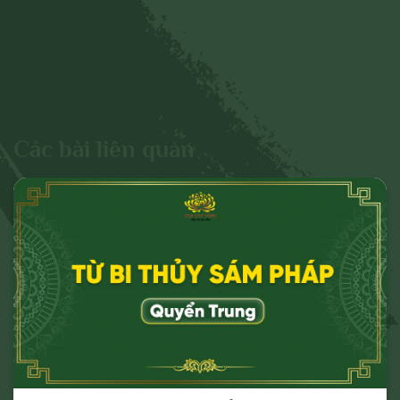
hình ảnh liên quan đến:
- Chủ quyền của đất nước;
- Các vấn đề về chính trị;
- Các phát ngôn cho mục đích hoặc có
dấu hiệu chống lại Đảng, Nhà nước, chia rẽ
và gây mất đoàn kết dân tộc, đoàn kết tôn
Các bài liên quan
giáo;
- Vi phạm hoặc có dấu hiệu vi phạm chính
sách, pháp luật của Nhà nước và thuần
phong, mỹ tục của dân tộc.
Cho mục đích trên, chúng tôi tuyên bố có
quyền xóa, gỡ bỏ hoặc thực hiện bất kỳ
biện pháp nào thuộc quyền của Quản trị
trang và Chủ sở hữu; và tố cáo với cơ
quan chức năng hoặc thực hiện các biện