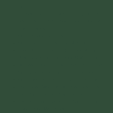
Tin
10 Pháp Cho Chư Thiên Có Lòng Tin Bất
Động Đối Với Phật, Pháp, Tăng - Kinh Đế
Thích (Sakka)
Kinh Ba Hạng Con Trai
Kinh Quy Y Tam Bảo - Đệ Nhất Đức
Công Đức Khuyến Dụ Quy Y Và Giữ Gìn
Pháp Quy Y Tam Bảo - Kinh Nhiều Lợi Ích
Giữ Niệm Quy Y, Trì Giới, Phát Tâm Bồ Đề -
Kinh Quả Báo Bố Thí Của Trưởng Giả
Kinh Thiên Đế Thích Tự Quy Y Tam Bảo
Cách Quán Niệm Để Giữ Pháp Quy Y Tam
Bảo - Kinh Chuyện Pháp Tối Thượng
Các Đức Tính Của Người Phật Tử Chân
Chính - Kinh Ma-ha-nam