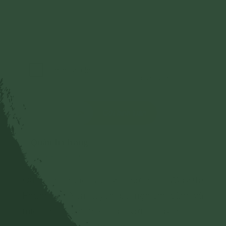
Gửi bình luận
Quản trị trang
28/06/2024
Quản trị trang và Chủ sở hữu Website
Phạm Thị Yến tuyên bố nghiêm cấm và
miễn trừ trách nhiệm đối với mọi bình luận,
Xem thêm