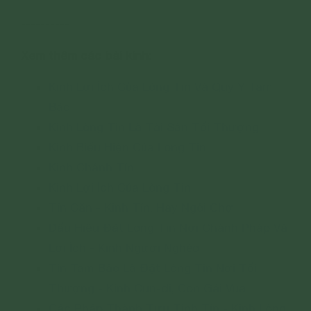
----------
Xem thêm các bài kinh:
Kinh Lợi Ích Của Lòng Tin Và Quy Y Tam
Bảo
Kinh Lòng Tin Là Tài Sản Tối Thượng
Kinh Biểu Hiện Của Lòng Tin
Kinh Chánh Tín
Kinh Lợi Ích Của Lòng Tin
Tín Căn - Kinh Tín, Hay Ngôi Chợ
Dấu Hiệu Đặt Lòng Tin Nơi Chánh Pháp Và
Lợi Ích - Kinh Người Nghèo
Tin Tam Bảo Là Đặt Lòng Tin Nơi Tối
Thượng - Kinh Cun-di, Con Gái Vua
Các Pháp Thành Tựu Tịnh Tín - Kinh Lòng