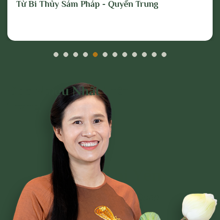
Từ Bi Thủy Sám Pháp - Quyển Trung
pháp pháp lý cần thiết để ngăn chặn, xử lý
các hành vi vi phạm hoặc hành vi có dấu
hiệu vi phạm nêu trên.
Đọc Nhiều Nhất Trên
Trang
Phạm Thị Yến
Tâm Chiếu Hoàn Quán