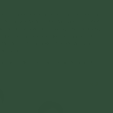
ôi và nhiều khó khăn khác, cặp tân lang tân
yễn Thị Nga đã được đền đáp bằng một buổi lễ
ây, cặp đôi đã nhận được những may mắn không
cung bậc cảm xúc khó diễn tả thành lời: Được
a đầu, được Cô Chủ nhiệm đưa đến lầu Quan Âm
 tâm Bồ đề,…
tìm hiểu 7 điều may mắn mà cặp đôi nhận được
y!