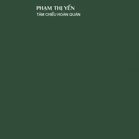
PHẠM THỊ YẾN
TÂM CHIẾU HOÀN QUÁN
7 may 
lễ Hằ
qu
-
a
a
+
Để về chùa Ba Vàng tham
(10/4/2022), anh Phạm Tiến
An, rồi cùng gia đình tiếp