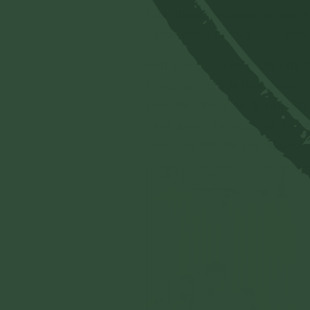
Chủ nhiệm. Đến nay, mong mỏ
– một trong những ngày trọng
Anh Thức: Ở chính điện trướ
trông ngóng mãi thôi, mong 
thấy Sư Phụ ở cự ly rất gần
hạnh phúc không gì có thể t
chào, Sư Phụ đã xoa đầu mìn