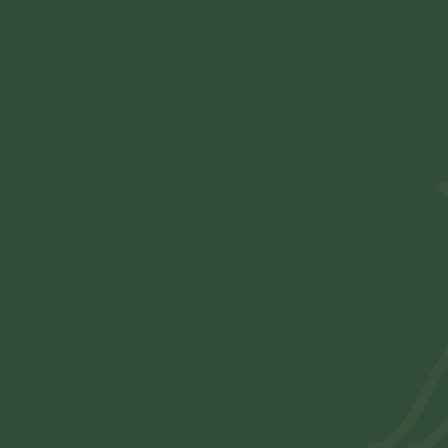
 Trung Tuấn (người có khối u mặt ngựa) tại chùa Ba Vàng,
o:
https://youtu.be/HdBsvU10R3U