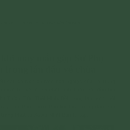
Phạm Tiến Thức và cô dâu Nguyễn Thị Nga
a khi may mắn gặp Sư Phụ
 trong lần đầu về chùa
hiểu câu chuyện chuyển hóa nghiệp của Lê Trung
 ngựa” trở về từ cõi chết; anh Thức bắt đầu tìm
ụ Thích Trúc Thái Minh. Rồi trong tâm anh thôi
uy y Tam Bảo. Được Ban liên lạc hướng dẫn, anh
 tràng Phật tử Xa Xứ Nhật Bản tu tập.