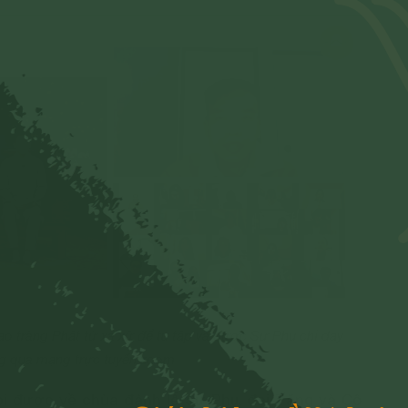
o tràng Phật tử xa xứ để tu tập và được Sư Phụ chỉ dạy
g qua mạng trực tuyến zoom
i được về chùa đảnh lễ Sư Phụ, đại Tăng và Cô