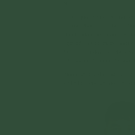
Ninh.
Vượt qua quãng đường xa x
nương Phạm tiến Thức – Ngu
Hằng thuận viên mãn. Tại đ
ngờ đến và có được những 
Sư Phụ chỉ dạy, Sư Phụ xo
cầu những đứa con đã phát
Kính mời quý đạo hữu cùng 
và kể lại trong bài viết sau đâ