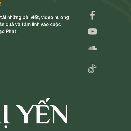
e
ải những bài viết, video hướng
ân quả và tâm linh vào cuộc
ạo Phật.
Ị YẾN