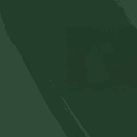
Phật tử Thức đã tham gia vào đạ
thôn
Trong tâm anh luôn mong mỏ