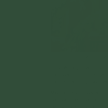
Anh Thức đã đ
Trong lễ Hằng thuận, mình 
cảm nhận được Cô rất gần g
cách rất gần trong chính đi
Mình biết, không phải ai v
bận nhiều việc phận sự và 
tiên về chùa, mình được th