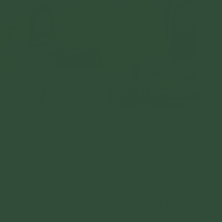
ược nhìn thấy Sư Phụ ở cự ly rất gần
cũng được gặp Cô Chủ nhiệm, nghe Cô Phát biểu,
ũi, hiền từ. Mình được ngồi cùng Cô ở khoảng
ện, chứ không phải qua zoom nữa.
ề chùa cũng được gặp vì Sư Phụ và Cô Chủ nhiệm
tu tập rất miên mật. Thế mà ngay trong lần đầu
ấy cả Sư Phụ và Cô bằng xương bằng thịt, lại