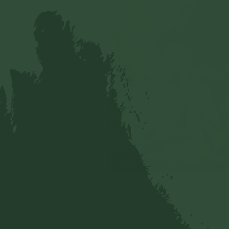
Câu chuyện chuyển hóa của Bạn Lê
Link vide