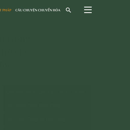
T PHÁP
CÂU CHUYỆN CHUYỂN HÓA
ứ trong
hùa là
đời
CHUYÊN MỤC: BÀI VIẾT PHẬT PHÁP
Kiến Thức Phật Pháp
Phật Pháp Và Đời Sống