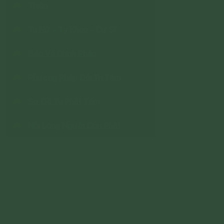
Thiền
Tu Nữ - Tỳ Kheo - Cư Sĩ
Bảo Vệ Chính Pháp
Phương Pháp Đối Trị Tâm
Sơ Đồ Tu Phật Tâm
Nỗi Lòng Người Con Phật