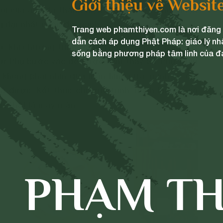
Giới thiệu về Websit
i của anh đã thành hiện thực tại lễ Hằng thuận
 đại nhất cuộc đời mình.
Trang web phamthiyen.com là nơi đăng t
dẫn cách áp dụng Phật Pháp: giáo lý nh
c khi chương trình Hằng Thuận diễn ra, mình cứ
sống bằng phương pháp tâm linh của đ
Sư Phụ bước vào để được nhìn thấy Sư Phụ. Nhìn
, không phải nhìn qua màn hình nữa; mình vỡ òa,
ả được. Kết thúc chương trình, mình lại gần xá
h, thật là may mắn.
PHẠM TH