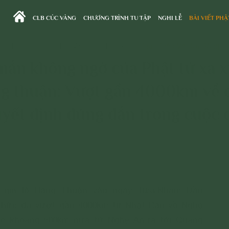
CLB CÚC VÀNG
CHƯƠNG TRÌNH TU TẬP
NGHI LỄ
BÀI VIẾT PHẬ
Trang chủ
>
Bài Viết Phật Pháp
>
Phật Pháp Và Đời Sống
mắn không ngờ của Phật tử xa x
ng thuận: Vượt gần 4000km về c
yết định đúng đắn trong cuộc 
 gia lễ Hằng Thuận vào ngày 10/3/Nhâm Dần
 Thức đã vượt gần 4000km từ Nhật Bản về Nghệ
 tục khoảng 500km nữa từ Nghệ An ra tới Quảng