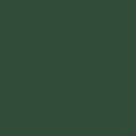
Cặp đôi chú rể 
Mục lục
Hiển thị
[
]
1. Cảm xúc vỡ ò
và Cô Chủ nhiệm
Tháng 6/2021, sau khi tìm 
Tuấn – người có “khối u mặt
nghe các bài Pháp của Sư Ph
thúc phải về chùa Ba Vàng q
quy y từ xa, đăng ký vào đạo