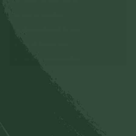
Tu Nữ - Tỳ Kheo - Cư Sĩ
Bảo Vệ Chính Pháp
Phương Pháp Đối Trị Tâm
Sơ Đồ Tu Phật Tâm
Nỗi Lòng Người Con Phật
Bình luận