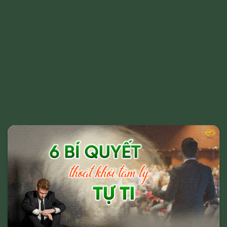
miễn trừ trách nhiệm đối với mọi bình luận,
Xem thêm
hình ảnh liên quan đến:
- Chủ quyền của đất nước;
- Các vấn đề về chính trị;
- Các phát ngôn cho mục đích hoặc có
dấu hiệu chống lại Đảng, Nhà nước, chia rẽ
và gây mất đoàn kết dân tộc, đoàn kết tôn
Các bài liên quan
giáo;
- Vi phạm hoặc có dấu hiệu vi phạm chính
sách, pháp luật của Nhà nước và thuần
phong, mỹ tục của dân tộc.
Cho mục đích trên, chúng tôi tuyên bố có
quyền xóa, gỡ bỏ hoặc thực hiện bất kỳ
biện pháp nào thuộc quyền của Quản trị