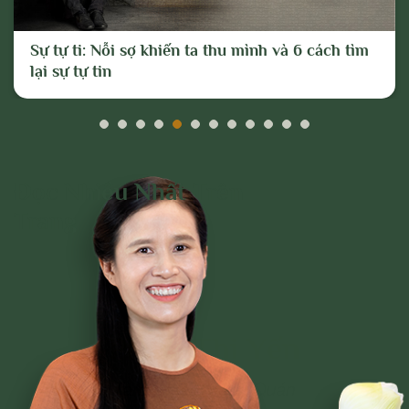
trang và Chủ sở hữu; và tố cáo với cơ
quan chức năng hoặc thực hiện các biện
Sự tự ti: Nỗi sợ khiến ta thu mình và 6 cách tìm
pháp pháp lý cần thiết để ngăn chặn, xử lý
lại sự tự tin
các hành vi vi phạm hoặc hành vi có dấu
hiệu vi phạm nêu trên.
Đọc Nhiều Nhất Trên
Trang
Phạm Thị Yến
Tâm Chiếu Hoàn Quán