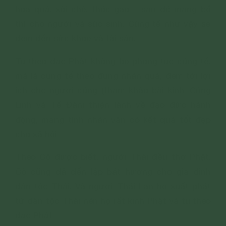
hoa quả, xôi chè, thóc gạo,... sau đó mang bố
thí cho người và súc sinh. Cúng tế như vậy sẽ
đem đến sức khoẻ và tài sản.
Tu theo đạo Phật không bỏ phong tục cúng tế,
mà là cúng tế theo đúng nhân quả, đem tới lợi
ích cho người cúng (tham khảo bài kinh: Cúng
Linh và Tế Đàn) thiện lành về đạo đức hành
động, mang tính nhân văn có kết quả tốt đẹp
cho xã hội.
Theo Cô được biết, người Thái đều thờ Phật.
Cô cũng đã đến lập bát hương cho gia đình
dân tộc Thái. Và người Thái Lan họ xuất phát
từ dân tộc Thái nên họ rất kính Phật và tu theo
đạo Phật.