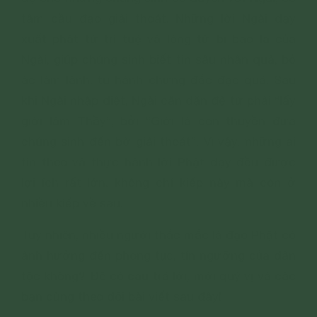
tâm cầu đạo giải thoát. Những lời Ngài dạy
xuất phát từ trí tuệ và lòng từ bi bao la của
Ngài, giúp chúng sinh biết tin sâu nhân quả, bỏ
ác làm lành, tu hành chứng đắc đạo quả. Sau
khi Ngài nhập diệt, Ngài căn dặn đệ tử phải “lấy
giới làm Thầy”, bởi “Giới là con thuyền đưa
chúng sinh đến bờ giải thoát”. Vì vậy, những ai
tin theo và thực hành lời Phật dạy đều được
lợi ích rất lớn, không chỉ kiếp này mà còn ở
nhiều kiếp về sau.
Tuy nhiên, nhiều người thắc mắc là đạo Phật có
ảnh hưởng đến phong tục, tín ngưỡng của dân
tộc không? Để có câu trả lời, mời quý vị và các
bạn cùng theo dõi bài viết sau đây!