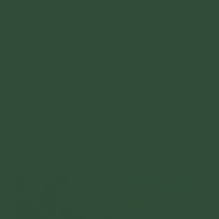
hành các vi thiện hay ác mà người đó đã gây
tạo.
Bất cứ người thuộc dân tộc nào cũng mong
cầu hạnh phúc và an lạc. Đạo Phật dạy cho con
người bỏ ác làm lành: bỏ ác là không làm ác với
người và các chúng sinh; làm lành là làm các
việc tốt đối với người và các chúng sinh. Vậy
nên, học theo đạo Phật, tuy thực tế hiện tại xây
dựng nếp sống văn minh, hiện đại nhưng luôn
phù hợp với phong tục tập quán, vì các phong
tục đều để mong cầu hạnh phúc.