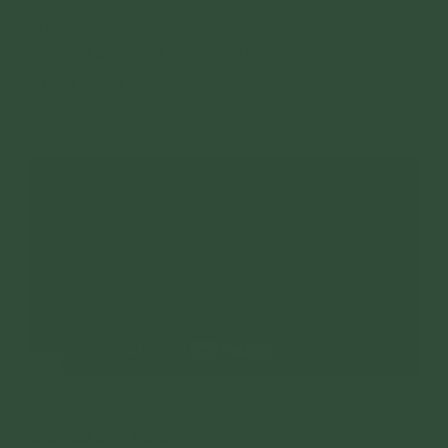
(Trích lời của Cô Phạm Thị Yến trả lời trong
nhóm Tâm Sự Cùng Cô Phạm Thị Yến - Tâm
Chiếu Hoàn Quán)
Các bài nên xem: