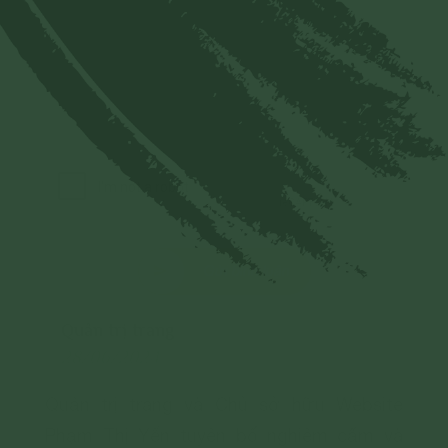
Gửi bình luận
Quản trị trang
28/06/2024
Quản trị trang và Chủ sở hữu Website
Phạm Thị Yến tuyên bố nghiêm cấm và