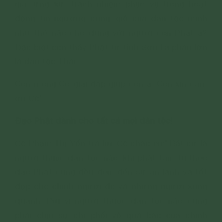
gia, ứng xử, trách nhiệm phục vụ trong hoạt
động tín ngưỡng cúng, giỗ của dân tộc mình
như thế nào cho đúng với người con Phật ạ?
Đặc biệt con thấy Phật tử tỉnh Sơn La phần lớn
là dân tộc Thái.
Con mong Cô giải đáp giúp con ạ. Con xin cảm
ơn Cô!
Đạo Phật dành cho tất cả mọi dân tộc!
Cô Phạm Thị Yến trả lời: Cô chào em! Bất cứ là
người thuộc dân tộc nào, khi phát tâm tu theo
đạo Phật cũng đều đem đến sự an lành và tốt
đẹp cho chính người đó và những người xung
quanh. Bởi vì người thuộc dân tộc nào cũng
phải chịu sự chi phối về quả báo của chính