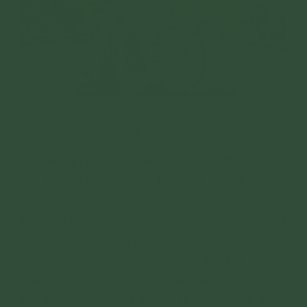
"Đạo Phật dạy cho con người bỏ ác làm lành" (hình ảnh
Phật tử cúng dường chư Tăng)
Có những phong tục được sinh ra bởi sự mong
cầu hạnh phúc, nhưng thực sự phong tục đó
gây tạo điều ác nên kết quả lại đem tới quả
báo đau khổ cho người cầu mong. Và ngược lại
với điều mình mong cầu. Cho nên, những phong
tục đó cũng nên chuyển đổi. Ví dụ: giết voi, dê,
ngựa,... để cúng tế mong cầu mạnh khoẻ, sống
lâu trường thọ,... thì chúng ta thay bằng: cúng