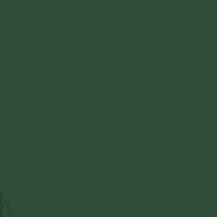
Bắt đầu tìm hiểu đạo Phật từ đâu cho
đúng?
Phật ở đâu?
991 lượt xem
20/12/2019
3
CHUYÊN MỤC: BÀI VIẾT PHẬT PHÁP
Kiến Thức Phật Pháp
Phật Pháp Và Đời Sống
Thiền