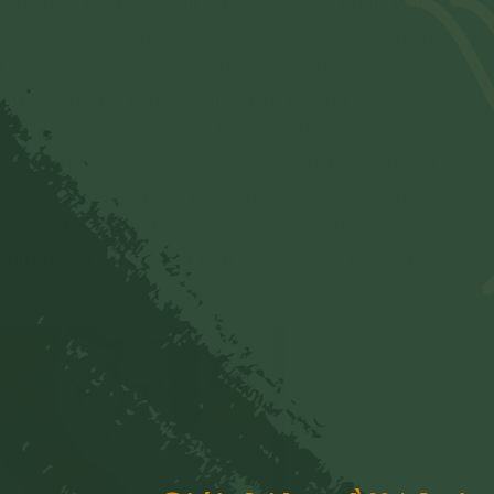
n toàn do nghiệp lực thiện ác chi phối. Mạng
sinh dài là do nghiệp sát sinh của các kiếp trước
như có người cả đời này sát sinh mà thọ mạng vẫn
iếp trước quá ít nên họ vẫn được hưởng phước về
 còn nghiệp sát sinh của kiếp này thì các kiếp sau
có người nghiệp sát sinh của kiếp trước nhiều,
 của kiếp này lớn sẽ khiến họ chuyển hóa thành
huyện trong Phật giáo là: Có chú tiểu thọ mạng
nhưng nhờ duyên chú cứu đàn kiến và tu tập nên
ổi.