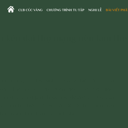
CLB CÚC VÀNG
CHƯƠNG TRÌNH TU TẬP
NGHI LỄ
BÀI VIẾT PHẬ
Trang chủ
>
Bài Viết Phật Pháp
>
Phật Pháp Và Đời Sống
 kéo dài thọ mạng nên làm thế
bói đường chỉ tay sinh mệnh sẽ biết được thọ
gắn. Thế nhưng trong quan điểm của Phật giáo,
 chúng ta cũng phụ thuộc vào đường chỉ tay của
y cùng tìm hiểu một số vấn đề về thọ mạng trên
thêm nhiều kiến thức hữu ích nhé.