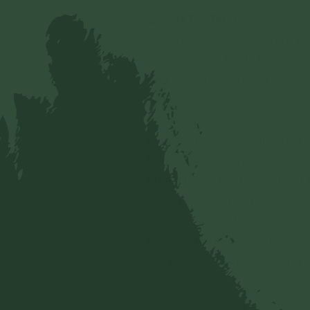
2. Chư Bồ Tát:
Các Ngài do n
Tát trên con đường thực hàn
có các công hạnh tương ưn
hoá độ chúng sinh. Vì phải "
các nghiệp tạo tác. Ví dụ c
nên có duyên sát sinh, nhưn
chịu quả báo sát sinh như 
bệnh đủ với sự nhẫn thọ, đ
người bệnh, từ đó làm tăng 
duyên để Bồ Tát phát sinh
tựu quả vị Chính Đẳng Chín
hay dài, là do các yếu tố: l
tục phát nguyện hành công h
tứ đại.