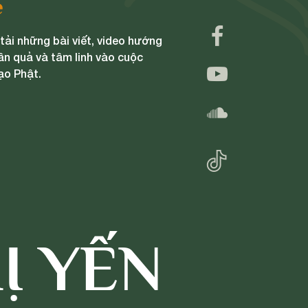
e
ải những bài viết, video hướng
ân quả và tâm linh vào cuộc
ạo Phật.
Ị YẾN