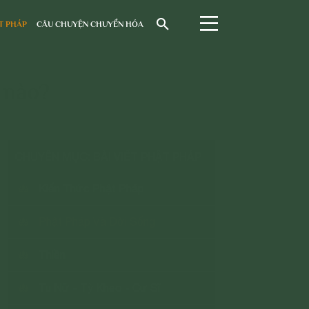
T PHÁP
CÂU CHUYỆN CHUYỂN HÓA
 nào?
CHUYÊN MỤC: BÀI VIẾT PHẬT PHÁP
Kiến Thức Phật Pháp
Phật Pháp Và Đời Sống
Thiền
Tu Nữ - Tỳ Kheo - Cư Sĩ