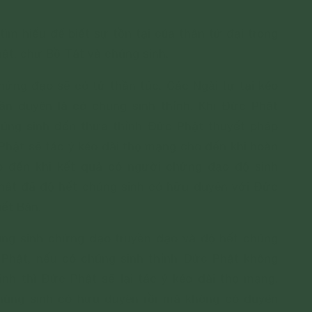
ìm hiểu để biết sự tồn tại của thân tứ đại trong
ật, chư Bồ Tát và chúng sinh.
ứng đạo sẽ có tứ thần túc. Các Ngài tự tại kéo
ần duyên là có chúng sinh thỉnh. Khi Đức Phật
húng sinh đến thưa thỉnh Đức Phật thuyết pháp
hật sẽ tác ý kéo dài thọ mạng cho đến khi hoàn
ho đến khi kết quả có người chứng đạo độ sinh
hật đã độ hết chúng sinh có hữu duyên với Đức
iết Bàn.
úng sinh chứng đạo truyền đạo và độ hết chúng
 Phật, nếu có chúng sinh thỉnh Đức Phật không
inh thì Đức Phật sẽ lại tác ý kéo dài thọ mạng.
húng sinh có hữu duyên rồi mà không có duyên