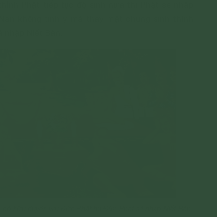
thỉnh Phật tiếp tục độ sinh nữa thì Phật sẽ nhập
 Nan không tinh ý mà thay mặt chúng sinh thỉnh
ã nhập Niết Bàn.
h có hữu duyên với Đức Phật thì Đức Phật sẽ nhập Niết Bàn