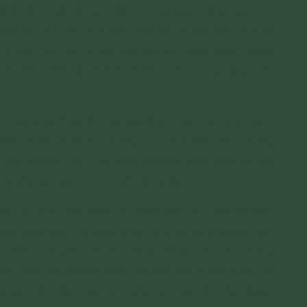
p trước nghiệp sát sinh còn lại quá nặng nên thọ
iếp trước còn quả báo của thọ mạng dài, nhưng
sinh lớn như giết hàng loạt người, hoặc đoạt mạng
. thì phúc liền giảm sút, khiến mất mạng ngay sau
chúng sinh là do nghiệp báo của việc sát sinh,
tính chất cố định. Chúng ta muốn tăng thọ mạng
mà nên phóng sinh và cúng dường nuôi dưỡng thọ
 là những người tu hành thiểu dục.
h về tuổi thọ theo chỉ bàn tay mà nên tu tập,
hân quả, làm chuyển hoá tăng trưởng thiện tâm
m Bảo, chuyển tải rộng Phật Pháp cứu độ chúng
sát sinh mà phóng sinh, thì thọ mạng của mình sẽ
hiến cho đời này bớt khổ an vui, đời đời hạnh