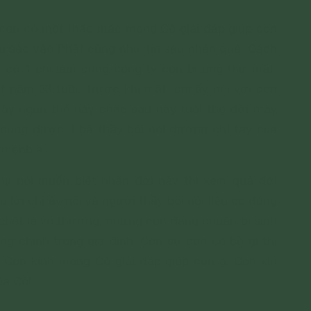
con có một thắc mắc mong Cô giải đáp giúp con
âu sắc vào Phật cũng như tin sâu nhân quả. Cách
 có 1 chị làm cùng công ty con bị ung thư mất.
 năm 33 tuổi. Trước khi mất, chị ấy nói với con
mày ngắn thế này chắc sau này tuổi thọ đời mày
 cũng được 1 bà thầy bói nói đường chỉ tay của
 mệnh ạ.
ụ nói muốn biết nhân đời này thì xem quả đời
u lời chị ấy nói và người thầy bói nói liệu có đúng
chết là vô thường, nhưng con đang chuẩn bị sinh
ộng chính trong gia đình. Con sợ con có bề gì thì
 Con kính mong Cô giải đáp giúp con ạ. Con xin
ủa Cô!