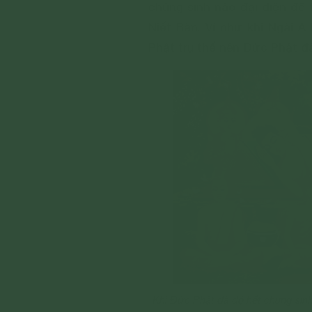
chúng sinh nào đại diện để 
Niết Bàn. Ví như khi Ngài A
Phật trụ thế nên Đức Phật đ
Khi Đức Phật đã độ hết chúng sin