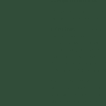
Cô Phạm Thị Yến trả lời:
Cô chào em! Chúng ta cùng t
tam giới của ba hàng: chư Ph
1. Chư Phật:
Chư Phật khi ch
dài thọ mạng nhưng phải c
chứng đạo liền có duyên c
cứu độ chúng sinh nên Đức P
thành việc thuyết Pháp, c
được và cho đến khi Đức P
Phật thì Đức Phật sẽ nhập N
Khi Đức Phật đã độ hết ch
sinh có hữu duyên với Đức
nhập Niết Bàn tiếp tục độ s
Nhưng nếu khi đã độ hết c