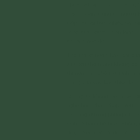
chưa sát sinh nhưng các kiế
mạng ngắn. Cũng có người k
kiếp này lại tạo nghiệp sát 
sống của người thiện lành,..
khi làm việc đó.
Thọ mạng ngắn hay dài của 
vậy nên thọ mạng không có 
thì nên hạn chế sát sinh, 
mạng của các bậc thiện lành
Chúng ta không nên mặc địn
nghe học Phật Pháp, hiểu n
và cúng dường phụng sự Ta
sinh và hạn chế hoặc không 
được kéo dài và đỡ bệnh, k