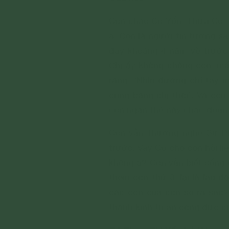
Con chào Cô Yến. Thưa Cô, 
ạ. Con là người tin tưởng s
đây khoảng 4 năm về trước,
Chị ấy không chồng con, mất
rằng: “Nhìn đường chỉ tay 
cũng bằng chị thôi”. Và con
con ngắn thế này chắc đoản
Con vẫn thường nghe Sư Ph
trước. Vậy Cô cho con hỏi liệ
không ạ? Con vẫn biết sống 
thêm con thứ 3, lại là lao đ
các con của con sẽ ra sao?
thành kính tri ân công đức c