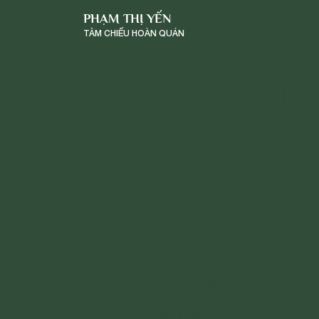
PHẠM THỊ YẾN
TÂM CHIẾU HOÀN QUÁN
Muốn
-
a
a
+
Nhiều người cho rằng xem 
mạng của mình sẽ dài hay n
liệu có việc mạng sống của
mình không? Quý Phật tử hã
thân tứ đại sau đây để biết 
Câu hỏi: