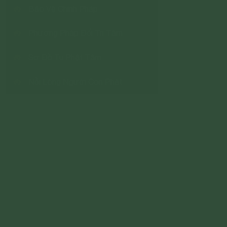
Bảo Vệ Chính Pháp
Phương Pháp Đối Trị Tâm
Sơ Đồ Tu Phật Tâm
Nỗi Lòng Người Con Phật