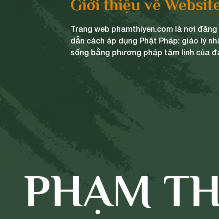
Giới thiệu về Websit
Trang web phamthiyen.com là nơi đăng t
dẫn cách áp dụng Phật Pháp: giáo lý nh
sống bằng phương pháp tâm linh của đ
PHẠM TH
à tu tập nên chú tiểu đã kéo dài tuổi thọ đến 80 tuổi
g sinh ngắn là do nghiệp sát sinh của các kiếp
nhiều. Ví như có người vừa sinh ra, tuy kiếp này