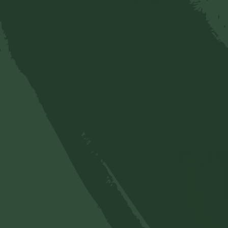
3. Chúng sinh:
Thọ mạng hoà
sống của kiếp này của chúng 
và kiếp này cộng lại ít. Ví 
dài là do nghiệp sát sinh k
tuổi thọ của các kiếp trước;
họ mới chịu quả báo. Cũng 
nhưng nghiệp thiện tu hành
thọ mạng dài. Có một câu c
chỉ còn sống được ba ngày, 
đã kéo dài tuổi thọ đến 80 tu