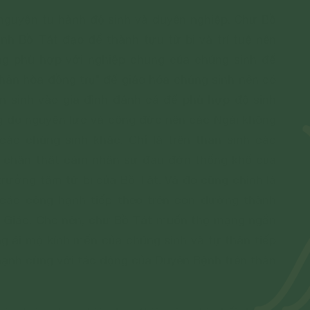
guyện tu hành độ sinh và duyên nghiệp. Chư Bồ
h Bồ Tát đạo để thành tựu từ bi và trí tuệ nên
g phù hợp với nghiệp chung của chúng sinh để
thân hòa đồng trụ" để giáo hóa chúng sinh nên có
ần sinh vào gia đình đánh cá để phù hợp độ sinh
g do nguyện lực và công đức nên các Ngài không
các chúng sinh khác. Chỉ là trên thân sinh các
ể chân thật cảm nhận sự đau đớn thống khổ của
trưởng tâm từ bi của Bồ Tát. Và đó cũng chính là
 các công hạnh tiếp theo trên con đường thành
h Giác. Cho nên, chư Bồ Tát muốn thọ mạng ngắn
òng ái mộ kính mến của chúng sinh và tự thân tiếp
ạnh cùng với tác động của Duyên Bệnh trên thân