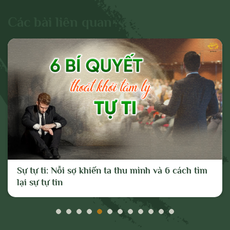
dấu hiệu chống lại Đảng, Nhà nước, chia rẽ
và gây mất đoàn kết dân tộc, đoàn kết tôn
Các bài liên quan
giáo;
- Vi phạm hoặc có dấu hiệu vi phạm chính
sách, pháp luật của Nhà nước và thuần
phong, mỹ tục của dân tộc.
Cho mục đích trên, chúng tôi tuyên bố có
quyền xóa, gỡ bỏ hoặc thực hiện bất kỳ
biện pháp nào thuộc quyền của Quản trị
trang và Chủ sở hữu; và tố cáo với cơ
quan chức năng hoặc thực hiện các biện
Sự tự ti: Nỗi sợ khiến ta thu mình và 6 cách tìm
pháp pháp lý cần thiết để ngăn chặn, xử lý
lại sự tự tin
các hành vi vi phạm hoặc hành vi có dấu
hiệu vi phạm nêu trên.