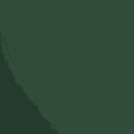
Gửi bình luận
Quản trị trang
28/06/2024
Quản trị trang và Chủ sở hữu Website
Phạm Thị Yến tuyên bố nghiêm cấm và
miễn trừ trách nhiệm đối với mọi bình luận,
Xem thêm
hình ảnh liên quan đến:
- Chủ quyền của đất nước;
- Các vấn đề về chính trị;
- Các phát ngôn cho mục đích hoặc có