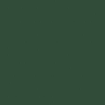
Nghịch cảnh sẽ không bao giờ diễn ra nhiều
được, vì sự vận hành của nhân quả, khi ta vượt
qua nghịch cảnh, điều tốt đẹp sẽ đến với ta.
Nhưng chính điều tốt đẹp đó cũng có thể làm
ta gục ngã, nên người nào luôn thấy NGHỊCH
CẢNH trong cả khi thuận duyên, người đó sẽ
chiến thắng. Em cũng vậy khi có khách khó
tính, hay dễ tính, em cũng nên tư duy kỹ: “Dễ
tính có khi làm mình lười biếng học hỏi, khiến
mình trở nên ẩu,… điều đó sẽ giết mình”. Cũng
vậy, chưa chắc lúc nghèo khó ta đã vấp ngã,
mà lúc nhiều tiền, sẽ đưa ta đến nhiều sự đau
khổ. Cho nên, con người lúc nào cũng nên nhìn
nhận sáng suốt, để giữ gìn phát huy được điều
tốt lành thì sẽ có hạnh phúc em ạ.
Còn chúng ta phải nhìn thế gian thế nào để tâm