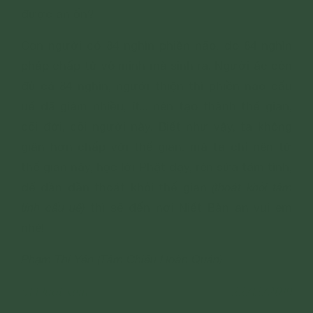
được an ổn?
Con người có 84 nghìn phiền não, do 84 nghìn
pháp chấp từ vô minh mà sinh ra. Người ác còn
đủ cả 84 nghìn, người thiện thì phiền não cấu
uế đã giảm nhiều, ít... nên tạo thành thế gian,
cõi đời, cõi người này. Biết như vậy, ta không
giận hờn chấp với thế gian, mà ta chỉ nên từ
thế gian này, học lời Phật dạy, rèn sửa tâm tính,
để dần dần thoát khỏi thế gian
(thoát khỏi tâm
tính cấu uế)
thì sẽ đến nơi Niết Bàn an vui em
nhé!
Phạm Thị Yến (Tâm Chiếu Hoàn Quán)
514 lượt xem
22/12/2019