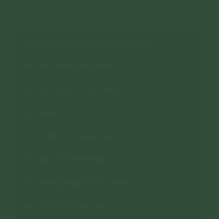
2
CHUYÊN MỤC: BÀI VIẾT PHẬT PHÁP
Kiến Thức Phật Pháp
Phật Pháp Và Đời Sống
Thiền
Tu Nữ - Tỳ Kheo - Cư Sĩ
Bảo Vệ Chính Pháp
Phương Pháp Đối Trị Tâm
Sơ Đồ Tu Phật Tâm