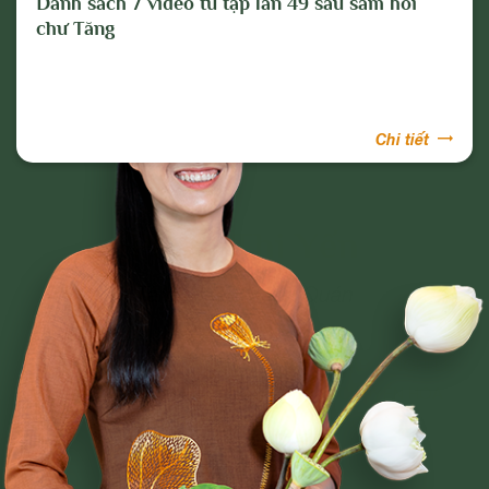
Danh sách 7 video tu tập lần 49 sau sám hối
chư Tăng
Chi tiết
Phạm Thị Yến
Tâm Chiếu Hoàn Quán
CLB CÚC VÀNG
CHƯƠNG TRÌNH TU TẬP
NGHI LỄ
BÀI VIẾT PHẬT PHÁP
CÂU CHUYỆN CHUYỂN HÓA
NHẠC PHẬT GIÁO
GIẢI ĐÁP THẮC MẮC