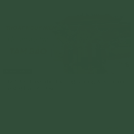
Đột quỵ: Thoát khỏi hiểm nguy trong gang tấc nhờ
nương tựa Tam Bảo
"Vô thường" khiến cho Hạnh Đức nhận ra mình một cách
rõ ràng hơn. Tin sâu hơn nơi mình đang nương tựa và con
đường mình sẽ tiếp tục bước đi.
Chi tiết