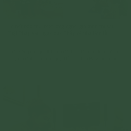
Bố hết bảo thủ, biết lắng nghe; gia đình tin sâu
Phật Pháp sau ngày quý Thầy về nhà làm lễ
Cuộc sống của gia đình con đã thay đổi hoàn toàn kể từ
ngày gia đình con thỉnh quý Thầy ở chùa Ba Vàng về an vị
lô hương cho gia đình.
Chi tiết