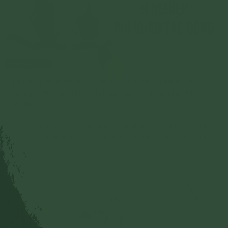
[Video] 13 năm đau khổ vì thế giới vô hình tác
động - Nay đã chuyển hóa nhiệm màu nhờ Phật
Pháp!
Sau khi ông nội tôi mất, chính bản thân tôi lại bị hương linh
nhập vào người xưng là ông nội. Tôi cảm thấy cõi tâm linh
là có thật và không thể có giải pháp khoa học nào chữa
Chi tiết
khỏi được bệnh tâm linh”.