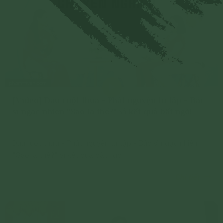
[Video] Đau ruột thừa - Phát nguyện tu tập - Bác
sĩ ngạc nhiên "Sao lạ thế?" vì kết quả bất ngờ!
Đau ruột thừa - Phát nguyện tu tập - Bác sĩ ngạc nhiên
"Sao lạ thế?" vì kết quả bất ngờ!
Chi tiết