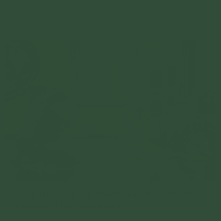
biết đến Phật Pháp và cùng chồng mình nỗ lực tu tập. Chỉ
Chi tiết
5 tháng sau, niềm vui bất ngờ đã đến với gia đình.
Tu tập Phật Pháp gặp duyên lành sinh con sau
nhiều năm chữa hiếm muộn