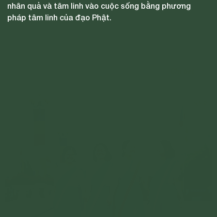
nhân quả và tâm linh vào cuộc sống bằng phương
tập
pháp tâm linh của đạo Phật.
Khi có kết quả, bác sĩ nói chúc mừng chị đã có thai, lúc đó
chị bối rối không khóc cũng không cười được vì quá bất
ngờ.
Chi tiết