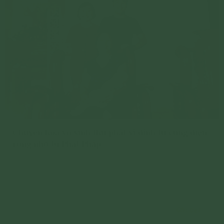
Chuyển hóa vô sinh thứ phát vì dính tử cung diện
rộng nhờ tu Phật Pháp
Sau khi hết 49 ngày tu tập, Linh đi khám và phát hiện mình
đã có thai - đây là điều mà cả hai vợ chồng Linh đều không
ngờ tới.
Chi tiết