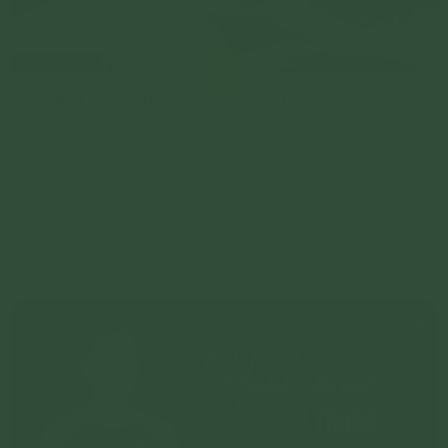
[Video] Câu chuyện của người "trở về từ cõi chết"
Cô Vân bị bệnh hiểm nghèo, mất hoàn toàn ý thức, không
nói được, không ngồi dậy được; thậm chí có những lần
tim ngừng đập và gia đình đã chuẩn bị lo hậu sự.
Chi tiết