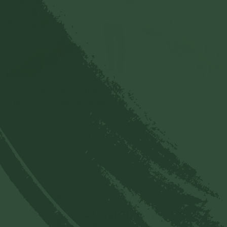
Nguy cơ bị liệt cả đời - Sau khi phát nguyện tu
tập, chỉ 12 ngày đã được chuyển hóa
Kỳ diệu thay! Ngay sau ngày phát nguyện, Quyết đã không
còn nôn liên tục nữa, mà có thể ăn uống một chút. Nửa
người không cử động của Quyết, bây giờ cấu nhẹ vào
Chi tiết
cũng cảm giác tê tê, ngón tay có thể co lên co xuống
được.