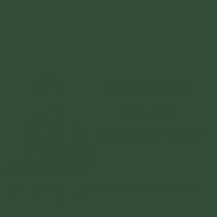
Làm việc và học tập tại nước ngoài và bị đồng nghiệp
chèn ép và chỉ trách, tìm mọi lỗi để bắt bẻ...và còn bị hăm
dọa đến tinh thần. Qua sự tu trong đạo tràng chỉ sau 18
Chi tiết
ngày tu tập mọi việc đã được chuyển hóa.
[Video] Mắt bị mờ tự sáng trở lại sau 5 tháng tu
tập Phật Pháp ở chùa Ba Vàng