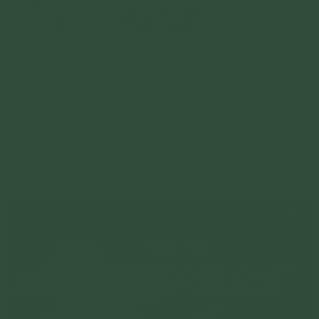
Chuyển hóa nghiệp bệnh tai bị ngứa và bong vảy
từ sự phát nguyện tu tập Lục Hòa hồi hướng cho
chúng sinh
Khi bị hiện tượng ngứa và bong vảy, cô Loan đã bạch bài
bạch hướng đến các oan gia trái chủ trên thân bệnh của
mình. Sau khoảng 10 ngày, dù có hôm nhớ, hôm quên
Chi tiết
nhưng tai của cô Loan không còn bị tình trạng ngứa hay
bong vảy nữa.