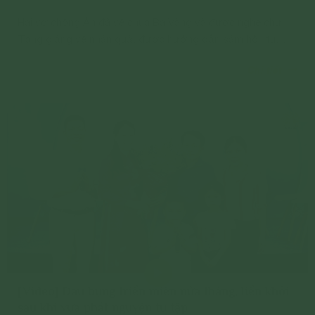
Hai vợ chồng Ân đã về chùa Ba Vàng và được nghe chư
Tăng giảng về nhân quả, được hướng dẫn sám hối, tu
tập, tụng kinh hồi hướng về việc không thể có con
Chi tiết
[Video] Đau bụng triền miên nửa tháng, liền khỏi
sau khi vừa phát nguyện tu tập