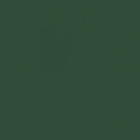
Đi tìm trí thông minh ở đâu?
Lần này, Cô đã dạy cho cháu một bài học (tuy cũ, nhưng
đối với cháu thì cũng có thể gọi là mới, vì bây giờ cháu mới
chịu tư duy để thực sự hiểu), đó là: Đừng bao giờ đổ vạ
Chi tiết
cho hoàn cảnh, đừng đổ lỗi là do bản thân chưa có kinh
nghiệm;