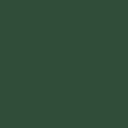
[Video] Trở lại "làm người" sau 2 tháng tu tập -
Thoát khỏi 10 năm đau khổ do tâm linh tác động
Ai đã từng bị vong linh nhập thì thấy khổ vô cùng. Mình
biết người ta ở bên trong mình nhưng mình không làm gì
được
Chi tiết