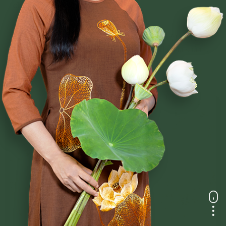
chùa Ba Vàng
“Tôi bị đau ngang ngực, bác sĩ bảo tôi bị lao cột sống, bị
nằm liệt 1 năm trời. Tôi đi hết chỗ này đến chỗ kia khám
bệnh nhưng người ta bảo không chữa được, bây giờ chỉ
Chi tiết
cho về nằm một chỗ thôi.