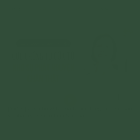
>
>
Trang chủ
>
Câu Chuyện Chuyển Hóa
[Video] Cứu chồng từ cửa tử nhờ lòng tin Tam Bảo
và phát nguyện tu tập chân thật
Chồng bị bệnh đau lưng và gia đình cũng đã đi chạy chữa