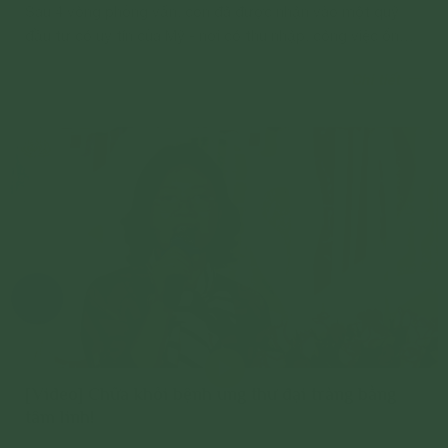
Sau 4 vòng phỏng vấn, con đã được nhận vào một quỹ
đầu tư có uy tín của Mỹ - nơi có thu nhập, công việc ổn
định và đặc biệt là chế độ ưu đãi và quan tâm nhân viên
Chi tiết
tuyệt vời. Hiện tại, con đã là nhân viên chính thức của quỹ
từ ngày 02/05/2021.
[Video] Chữa khỏi bệnh ung thư đại tràng bằng
tâm linh!