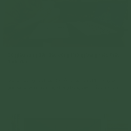
Có giàu sang đến đâu cũng không bằng việc thấy
được đạo…
Qua bài giảng trạch của Cô về lời của Đức Phật dạy có
giàu sang đến mấy cũng không bằng việc thấy được đạo,
con hiểu được rằng, việc thấy được đạo thì mới có thể đi
Chi tiết
ra khỏi chỗ khổ, lục đạo luân hồi; còn giàu sang thì đi vào
chỗ khổ