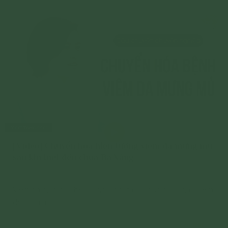
[Video] Chuyển hóa hiện tượng viêm da mưng mủ
sau khi biết đến chùa Ba Vàng
Viêm da dị ứng là bệnh ngoài da, tuy không gây nguy hiểm
đến tính mạng
Chi tiết