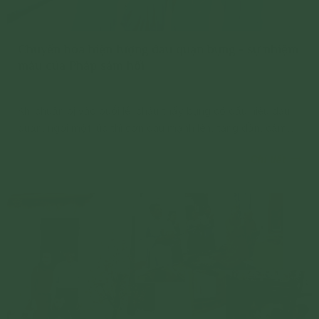
Chuyển hóa hiện tượng đau quặn bụng - sự nhiệm
màu của Pháp sám hối
Khi chuẩn bị vào buổi lễ, cháu thấy bụng có dấu hiệu đau
quặn, ngồi một lúc thì cơn đau mạnh lên, tăng dần, cảm
giác như muốn kéo người gập lại.
Chi tiết