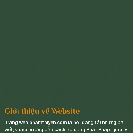
Mời quý đạo hữu và các bạn cùng theo dõi video.
Chi tiết
Giới thiệu về Website
Trang web phamthiyen.com là nơi đăng tải những bài
viết, video hướng dẫn cách áp dụng Phật Pháp: giáo lý
Bất ngờ khi biết tin mình đã có thai sau 4 tháng tu