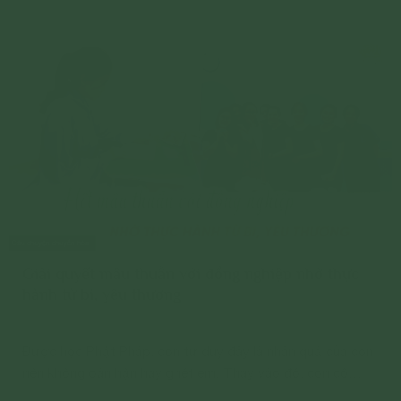
Giải quyết mâu thuẫn với đồng nghiệp nhờ thực
hành từ bi, yêu thương
Được học Phật Pháp, con tư duy đây là nhân quả của con
nên không oán hận hay ghét em. Thay vào đó, con cố
gắng thay đổi hành động và suy nghĩ của mình để trở nên