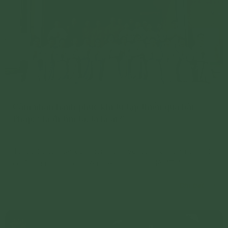
Cảm nhận hạnh phúc khi tu tập thiền qua bài
Pháp: “Ta đi tìm ta, ta là ai?”
Từ trước tới nay, con mông lung với cái “Ta” này, nay nhờ
có Cô mà con được hiểu theo đúng chân lý. "Ta" chính là
tổng nghiệp tạo nên cái "Ta" hiện tại, còn tôi phải là tôi
Chi tiết
của giác ngộ, trong Pháp, trong năm giới và tám giới.