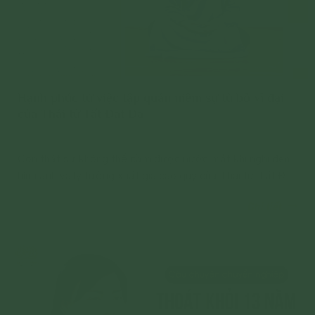
Hạnh phúc từ việc tập quán niệm sự từ bỏ vĩ đại
của Thái tử Tất Đạt Đa
Con thật sự không thể cầm được nước mắt khi nghĩ đến
hình ảnh và lý tưởng xuất gia cao quý của Thái tử Tất Đạt
Đa
Chi tiết