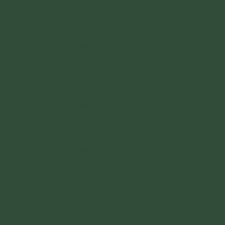
Tát Trai Giới
Cách Niệm Giới Để Sống Bình Thản
Giữa Đời - Kinh Ma-ha-ma
Kinh Niệm Thiên - Pháp Môn Tu Được
Cảm Giác Lạc Thọ Giải Thoát
Kinh Niệm Hơi Thở Đoạn Trừ Loạn
Tưởng
Kinh Niệm Thân - Đoạn Trừ Tưởng
Chấp Ngã Ái Sắc
Kinh Niệm Chết - Đoạn Trừ Tưởng Sợ
Hãi Tham Chấp
Kinh Niệm Dừng Nghỉ (Niết Bàn) -
Đoạn Trừ Chướng Ngại Thiền Định,
Giải Thoát
1,500 lượt xem
21/08/2023