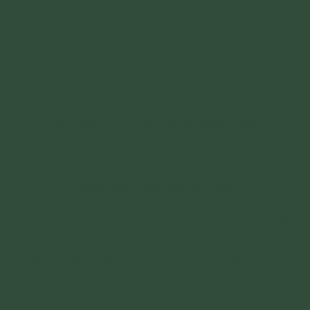
niệm mong muốn chánh Pháp trụ lâu dài ở thế
gian để giác ngộ cứu khổ cho chúng sinh. Khởi
tâm tri ân Phật, chư tổ, Sư Phụ, chư Tăng và
các bậc thiện hữu tri thức đã giúp cho mình
được duyên tu học Phật Pháp.
* Sau khi thiền quán, tùy duyên thiền hành.
----------
Niệm Thí - Kinh Ma-ha-nam
Một thời, Thế Tôn trú giữa các vị Thích-ca, tại
thành Ca Tỳ La Vệ (Kapilavatthu), khu vườn Ni-
câu-đà (Nigrodha). Rồi họ Thích Ma-ha-nam
(Mahànàma) đi đến Thế Tôn; sau khi đến, đảnh
lễ Thế Tôn rồi ngồi xuống một bên. Ngồi xuống