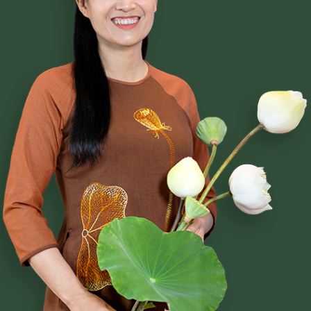
Phạm Thị Yến
Tâm Chiếu Hoàn Quán
CLB CÚC VÀNG
CHƯƠNG TRÌNH TU TẬP
NGHI LỄ
BÀI VIẾT PHẬT PHÁP
CÂU CHUYỆN CHUYỂN HÓA
NHẠC PHẬT GIÁO
GIẢI ĐÁP THẮC MẮC
Mọi thắc mắc xin liên hệ theo số Hotline:
038 669 0818