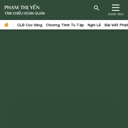
PHẠM THỊ YẾN
TÂM CHIẾU HOÀN QUÁN
DANH MỤC
CLB Cúc Vàng
Chương Trình Tu Tập
Nghi Lễ
Bài Viết Phậ
Trang chủ
>
Video
>
Chương Trình Tu Tập
>
An Cư
Kiết Hạ
[Video] Niệm Thí - Thoát khỏi
sự chi phối tham sân si được
định tĩnh | Chu kỳ 10 - Chương
trình 3