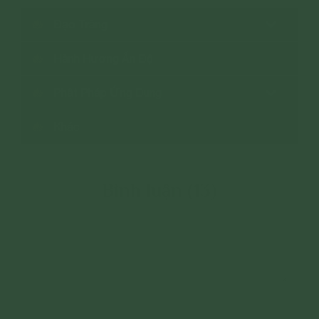
Đạo Tràng
Hành Hương Ấn Độ
Phật Pháp Ứng Dụng
Khác
Bình luận (13)