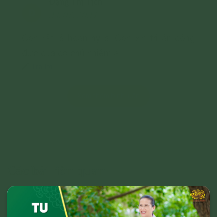
Đặng Thị Tịch
Đ
24/08/2023
Con rất là hoan hỷ ạ. Con xin tri ân công
đức của cô chủ nhiệm ạ
Trả lời
Xem thêm bình luận
Các bài liên quan