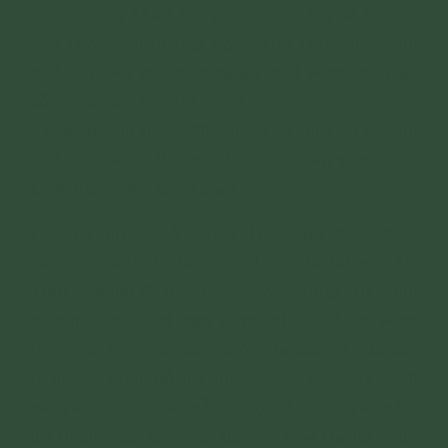
một bên, họ Thích Ma-ha-nam bạch Thế Tôn:
– Vị Thánh đệ tử này, bạch Thế Tôn, đã đi đến
quả, đã liễu giải giáo pháp, đời sống gì vị ấy
sống một cách sung mãn?
– Này Ma-ha-nam, Thánh đệ tử nào đã đi đến
quả, đã liễu giải giáo pháp, với nếp sống này,
sống một cách sung mãn….
Lại nữa, này các Tỷ-kheo, Thánh đệ tử tự mình
niệm Thí của mình: “Thật là được lợi cho ta!
Thật là khéo được lợi cho ta, vì rằng với quần
chúng bị cấu uế xan tham chi phối, ta sống
trong gia đình, với tâm không bị cấu uế của xan
tham chi phối, bố thí rộng rãi với bàn tay sạch
sẽ, ưa thích từ bỏ, sẵn sàng để được yêu cầu,
ưa thích phân phát vật bố thí”. Này Ma-ha-nam,