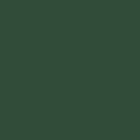
Kinh Đức Phật Khuyên Người Niệm
Phật
Kinh Niệm Phật - Công Đức Thù
Thắng
Niệm Phật - Trai Giới Của Bậc Thánh
- Kinh Các Lễ Ngày Bố Tát Trai Giới
Niệm Pháp - Trai Giới Của Bậc Thánh
- Kinh Các Lễ Ngày Bố Tát Trai Giới
Kinh Niệm Pháp - Pháp Môn Đưa Đến
Thành Tựu An Lạc
Niệm Tăng - Thành Tựu Tịnh Tín
Đoạn Trừ Phiền Não - Kinh Các Lễ
Ngày Bố Tát Trai Giới
Niệm Giới - Pháp Môn Đưa Đến Diệt
Trừ Phiền Não - Kinh Các Lễ Ngày Bố