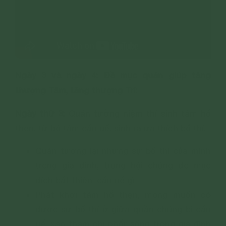
Ngày 3 và ngày 4: Đề mục quán giúp tăng
thượng Tâm, tăng thượng Trí:
Ngày thứ 3:
Quán tưởng niệm thí sinh tâm hổ
thẹn, từ bỏ tâm cấu uế, sinh ra ưa thích bố thí.
Quán tưởng lại những sự bố thí của mình
trong gia đình, trong hội chúng do mục
đích bất thiện, cấu uế gì.
Phát khởi tâm hổ thẹn, mong muốn có
được sự bố thí ở giữa quần chúng bị cấu
uế, xan tham chi phối; sống trong gia đình