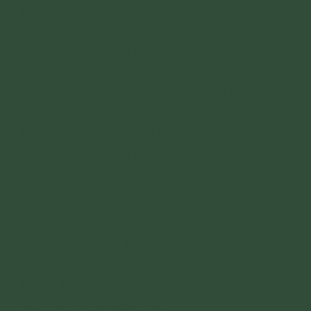
trong khi vị Thánh đệ tử tùy niệm bố thí, trong
khi ấy, tâm không bị tham chi phối, không bị sân
chi phối, không bị si chi phối; trong khi ấy, tâm vị
ấy được chánh trực nhờ dựa vào Thí. Và này
Ma-ha-nam, Thánh đệ tử với tâm chánh trực,
được nghĩa tín thọ, được pháp tín thọ, được
hân hoan liên hệ đến Thí. Người có hân hoan,
nên hỷ sanh. Người có hỷ, nên thân được khinh
an. Với thân khinh an, vị ấy cảm giác lạc thọ.
Người có lạc thọ, tâm được định tĩnh.
Này Ma-ha-nam, về vị Thánh đệ tử này, được
nói như sau: “Với quần chúng không bình thản,
vị ấy sống bình thản. Với quần chúng có não
hại, vị ấy sống không não hại. Nhập được pháp
lưu, vị ấy tu tập niệm Thí”.