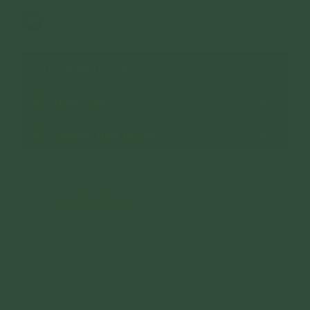
12
CHUYÊN MỤC: VIDEO
Trạch Pháp
Chương Trình Tu Tập
Thiền Tứ Niệm Xứ
>
An Cư Kiết Hạ
>
Tu Tập Tại Rừng
>
Bài 8
>
Chương Trình Tu Khác
>