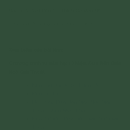
Nam mô Phật Bổn Sư Thích Ca Mâu Ni!
(Trích soạn từ: Tăng Chi Bộ Kinh – Tập 3)
----------
Xem thêm các bài kinh:
Chương trình tu mùa hạ: 10 Niệm Đưa Đến Giác
Ngộ Giải Thoát
Kinh Lâu Ðài Do Sự Ðảnh Lễ
Kinh Tự Tứ
Một Pháp Đưa Đến Giác Ngộ Giải
Thoát - Kinh Niệm Phật
Kinh 10 Niệm Đưa Đến Giác Ngộ Giải
Thoát