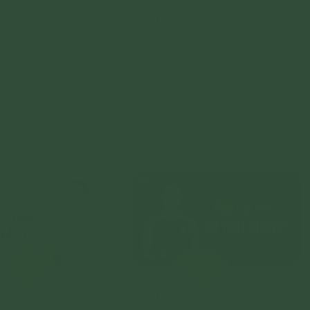
eo] Vui thích lễ
[Video] Phật tử có thế
Halloween - Nhân
trao đổi các vấn đề
n cho ma quỷ
tôn giáo với người
g gá, ác hại
khác đạo không?
hướng đến ma quỷ,
Có thể bàn bạc, bàn luận
 ma quỷ thì ma quỷ
với nhau để tìm ra những
eo.
điều tốt ở đạo của mình
Chi tiết
Chi tiết
để người bạn có thể học
theo.
eo] Vợ chồng
[Video] Ông già Noel