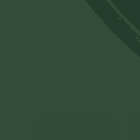
việc làm xấu. Cho nên,
nên v
Chi tiết
không được nói rằng
trang
người ngoại đạo là người
ngườ
xấu.
Đọc Nhiều Nhất Trên 