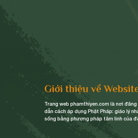
gày Noel, người đệ
Thưa Cô, con sống ở
ật có thể tu Bát
Hàn Quốc, mỗi lần đến
trai giới. Còn nếu
dịp giáng sinh là đi đâu
Chi tiết
Chi tiết
 tu mà đi chơi thì
con cũng nghe thấy nhạc
ham gia phần hội,
giáng sinh vì vậy mà theo
 tham gia phần lễ.
thói quen con hay bị hát
trong đầu và trong vô
thức. Cô cho con hỏi con
hát theo như vậy thì có
bị mất niệm quy y không
ạ?
Giới thiệu về Websit
eo] Người đệ tử
[Video] Phật tử đối
Trang web phamthiyen.com là nơi đăng t
 có nên trang trí
với ngày Noel như thế
dẫn cách áp dụng Phật Pháp: giáo lý nh
thông Noel?
nào?
sống bằng phương pháp tâm linh của đ
ới người đệ tử Phật,
Đối với những người đệ
ang trí ngày Noel thì
tử Phật, việc tham gia