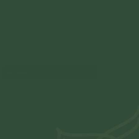
Xã Hội
>
Radio Tâm Sự
>
Vấn Đáp Về Tết
>
Khác
>
Khác