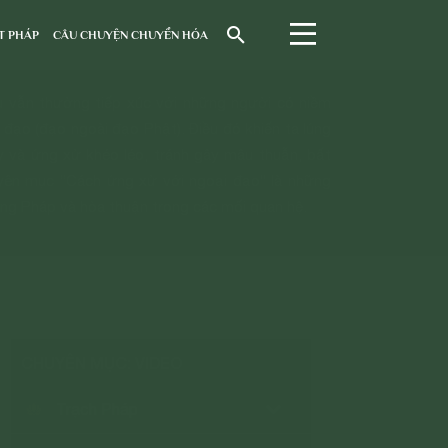
T PHÁP
CÂU CHUYỆN CHUYỂN HÓA
u vẫn thường tiếp xúc với những người có niềm
i đạo (đạo ngoài đạo Phật). Điều đó khiến ta lúng
y và ứng xử khéo léo, tránh gây mâu thuẫn, bất
yên mục “Cách ứng xử với ngoại đạo” là những
úng Pháp và hòa thuận trong các mối quan hệ.
CHUYÊN MỤC: VIDEO
Trạch Pháp