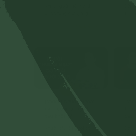
Nên ứng xử thế nào khi
Đến n
được tặng quà giáng
tử Ph
sinh?
quan 
Chi tiết
không
chỉ t
không
[Video] Người "ngoại
[Vid
đạo" có phải người
Phật
xấu không?
cây 
Người xấu là người có
Đối v
suy nghĩ xấu, lời nói xấu,
khi tr