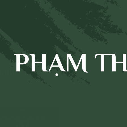
ì lý do bán hàng nên
vui chơi trong ngày lễ
Chi tiết
Chi tiết
 trí để thu hút mọi
Noel có đúng hay không?
i mua hàng.
Và có được viết cho nhau
những lời chúc an lành,
tốt đẹp hay không?
PHẠM TH
Trang