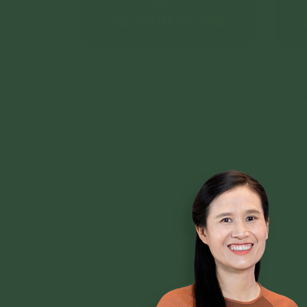
977 lần đọc
52
Danh sách 7 video tu tập
Da
lần 49 sau sám hối chư
lầ
Tăng
Tă
Chi tiết