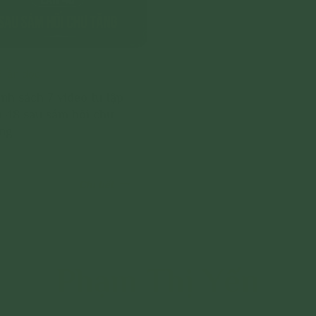
5 lần đọc
nh sách 7 video tu tập
n 48 sau sám hối chư
ng
Chi tiết
Phạm Thị Yến