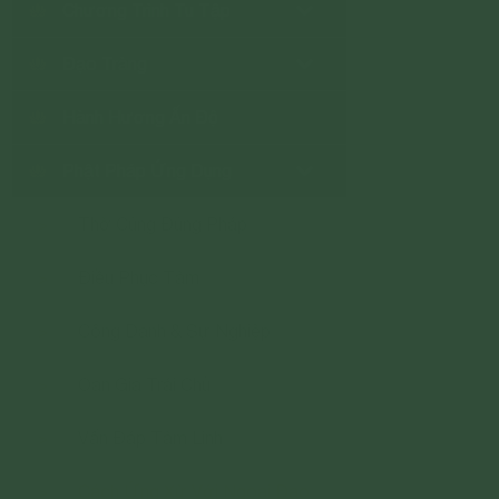
Chương Trình Tu Tập
Đạo Tràng
Hành Hương Ấn Độ
Phật Pháp Ứng Dụng
Thờ Cúng Đúng Pháp
>
Điều Phục Tâm
>
Công Danh & Sự Nghiệp
>
Oan Gia Trái Chủ
>
Vấn Đáp Tâm Linh
>
Cách Ứng Xử Với Ngoại Đạo
>