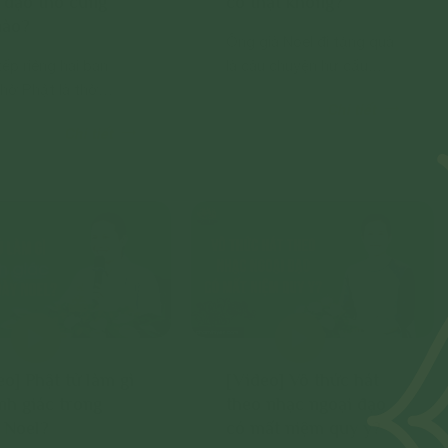
 đạo thờ cúng
có thật không?
nào?
Ông già Noel đi tặng quà
ếp riêng hai ban
là câu chuyện hư cấu,
thờ Phật là thờ
hoàn toàn không có thật.
Chi tiết
 thờ Chúa là thờ
Chi tiết
 thờ chỗ nào thì lễ
ó; còn thờ ông bà
êng, ai cúng ông bà
nào thì tùy.
eo] Phật tử làm gì
[Video] Vô thức hát
ỉnh giác trong
theo nhạc ngoại đạo
 Noel?
có mất niệm quy y?