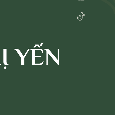
Ị YẾN