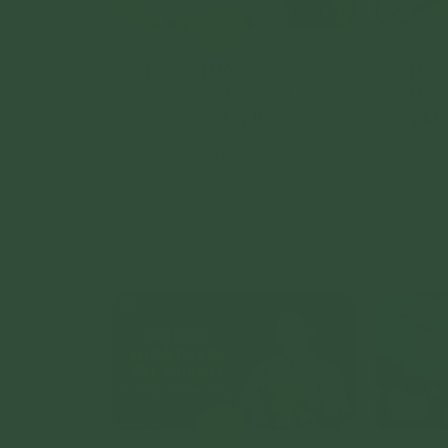
[Video] Hòa chung
[Vid
niềm vui đón Noel -
khôn
năm mới Tây lịch,
y kh
người Phật tử nên làm
Hall
Người Phật tử có thể
Nếu n
gì?
trang trí, chúc mừng năm
lễ hộ
mới, đem những câu
tham 
Chi tiết
Pháp cú, lời dạy của Đức
quy y
Phật hay Đức Phật
cần l
hoàng Trần Nhân Tông
niệm 
treo lên cây thông,...