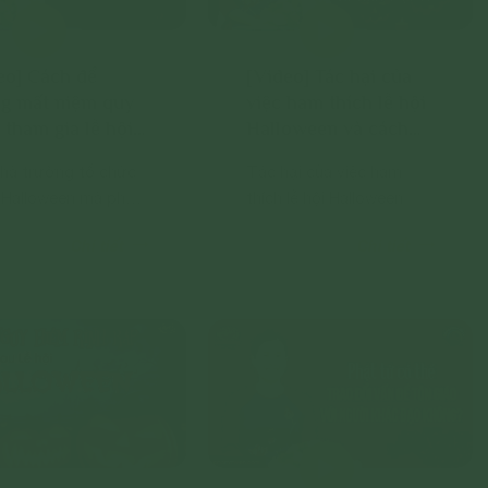
eo] Cách để
[Video] Tác hại của
g mất niệm quy
việc ham thích lễ hội
i tham gia lễ hội
Halloween và cách
oween
loại bỏ
hà trường tổ chức
Tác hại của việc ham
i Halloween mà phải
thích lễ hội Halloween
gia có mất niệm
Chi tiết
Chi tiết
 không? Nếu có thì
àm gì để không mất
quy y?