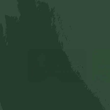
nên đi chơi Noel?
khác
thế 
Khi nhận được lời mời
của những người bạn
Sắp x
theo đạо Сông gіáo,
thờ: 
Chi tiết
người đệ tử Phật chúng
Phật,
ta có nên tham dự?
Chúa;
chỗ đ
là ri
cách 
[Video] Nên ứng xử
[Vid
thế nào khi được tặng
để t
quà giáng sinh?
ngày