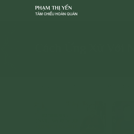
PHẠM THỊ YẾN
TÂM CHIẾU HOÀN QUÁN
Cách Ứng Xử Với 
Trang chủ
>
Video
>
Phật Pháp Ứng Dụ