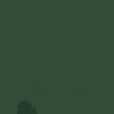
[Video] Cách ứng xử
[Vid
khi phải tham gia
hội 
Noel, Halloween để
duyê
không mất niệm quy
nươn
Khi tham gia Noel,
Tâm 
y
Halloween nên phát tâm
thích
Bồ Đề, tham gia với tâm
sẽ th
Chi tiết
Bồ Đề.
[Video] Phật tử có
[Vid