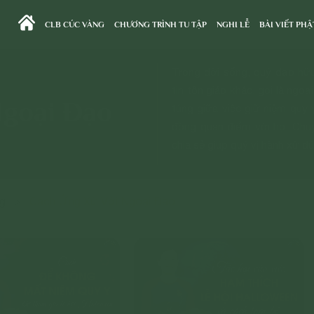
CLB CÚC VÀNG
CHƯƠNG TRÌNH TU TẬP
NGHI LỄ
BÀI VIẾT PHẬ
Trong đời sống, quý đạo hữ
tin tôn giáo khác, gọi là ngoạ
Ngoại Đạo
túng giữa việc giữ niệm quy 
đồng quan điểm với họ. Chu
chia sẻ giúp quý vị hành xử đ
ng
>
Cách Ứng Xử Với Ngoại Đạo