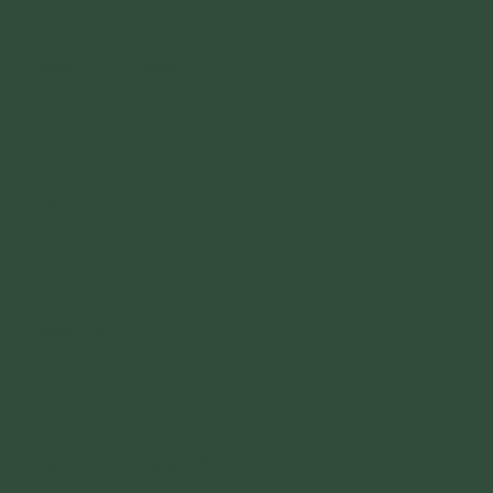
Kinh Nikaya | Giới Luật
Ngày 20 và ngày 21
Đức tin vô cùng quan trọng! - Thành lập đạo
tràng TP. Hồ Chí Minh (Phần 1)
Ngày 23
10 điều Phật dạy không nên làm để tránh bị tổn
thọ
Ngày 24
Hiểu đúng về giới không sát sinh trong đạo
Phật
Ngày 26 và ngày 27