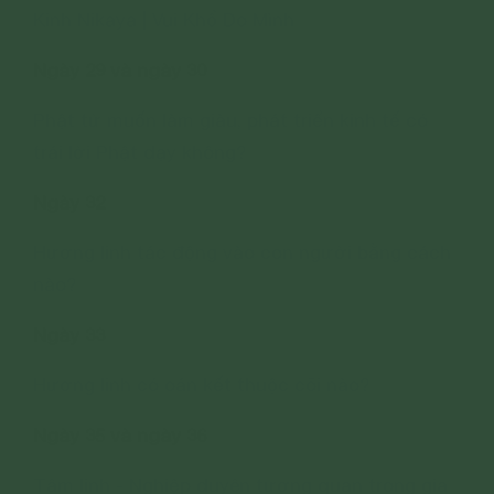
Kinh Nikaya | Vui Khổ Do Mình
Ngày 29 và ngày 30
Phật tử muốn làm giàu, phát triển kinh tế có
trái lời Phật dạy không?
Ngày 32
Hương linh tác động vào con người bằng cách
nào?
Ngày 33
Hương linh có oán kết thuộc cõi nào?
Ngày 35 và ngày 36
Tâm linh - Nghiệp duyên tương quan trong gia