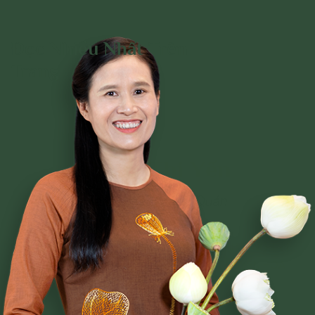
Đọc Nhiều Nhất Trên
Trang
Phạm Thị Yến
Tâm Chiếu Hoàn Quán
CLB CÚC VÀNG
CHƯƠNG TRÌNH TU TẬP
NGHI LỄ
BÀI VIẾT PHẬT PHÁP
CÂU CHUYỆN CHUYỂN HÓA
NHẠC PHẬT GIÁO
GIẢI ĐÁP THẮC MẮC