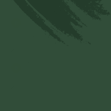
Phạm Thị Thắng Pháp Danh là Thắng
Phương Hòa
P
26/02/2024
Em xin thành kính tri ân công đức của cô
CN ạ
Trả lời
Đoàn Thị Lan
Đ
25/04/2023
Nam Mô Phật Bổn Sư Thích Ca Mâu Ni
Trả lời