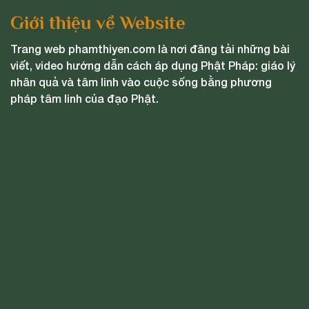
Giới thiệu về Website
Cúng thí được hộ trì
Trang web phamthiyen.com là nơi đăng tải những bài
Ngày 11 và ngày 12
viết, video hướng dẫn cách áp dụng Phật Pháp: giáo lý
nhân quả và tâm linh vào cuộc sống bằng phương
Lợi Ích Cho Cả Kẻ Còn Và Người Mất – phẩm 7.1
pháp tâm linh của đạo Phật.
| Kinh Địa Tạng giảng giải
Ngày 14
Học cách buông bỏ và tha thứ để cuộc sống
hạnh phúc hơn
Ngày 15
Bí quyết để tạo phúc báo?
Ngày 17 và ngày 18