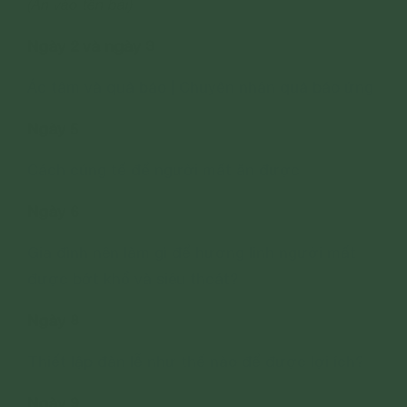
(Ấn vào tên bài)
Ngày 2 và ngày 3
Ác tâm và quả báo | Chuyện nhân quả báo ứng
Ngày 5
Cách cúng tế để người mất ăn được
Ngày 6
Gia đình nên làm gì để hương linh người mất
được bớt khổ và siêu thoát?
Ngày 8
Thiết lập đàn lễ như thế nào để được lợi ích?
Ngày 9