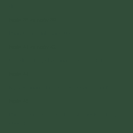
đình
Ngày 38 và ngày 39
Pháp thoại: Kinh Hàng Ma
Ngày 41 và ngày 42
Chỗ dựa vững chắc nhất của cuộc đời
Ngày 44
Nguyên nhân của mệt mỏi và căng thẳng?
Ngày 45
Phụ nữ làm cách nào vượt qua nỗi khổ trong
cuộc đời?