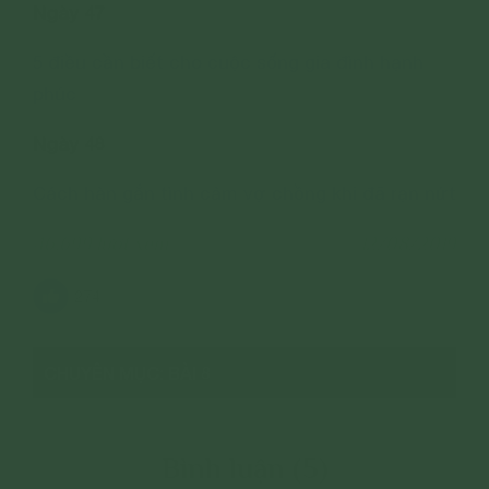
Ngày 47
5 điều cần biết cho cuộc sống gia đình hạnh
phúc
Ngày 48
Cách hàn gắn tình cảm vợ chồng khi đã rạn nứt
46,699 lượt xem
12/08/2019
274
CHUYÊN MỤC: BÀI 8
Bình luận (5)