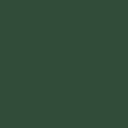
đơn đề nghị triệu tập 7 phóng viên báo Lao
động gồm: Nguyễn Hoàng Long, Nguyễn Thị
Huyên, Trần Huy Tuấn, Phạm Văn Đông, Nguyễn
Tuấn Anh, Dương Đình Trường, Trần Hồng
Khanh tham gia phiên tòa phúc thẩm với tư
cách Người làm chứng.
Bên cạnh đó, bà Phạm Thị Yến cũng đề nghị
triệu tập ông Nguyễn Mạnh Hà - Nguyên Chủ
tịch UBND TP Uông Bí (hoặc cán bộ của UBND
TP Uông bí phụ trách theo dõi hoạt động tôn
giáo của chùa Ba Vàng) tham gia phiên tòa
phúc thẩm với tư cách Người làm chứng.
Ngoài ra, bà Phạm Thị Yến còn nộp bổ sung
chứng cứ để chứng minh bà không có hành vi
gọi hồn và trục lợi.