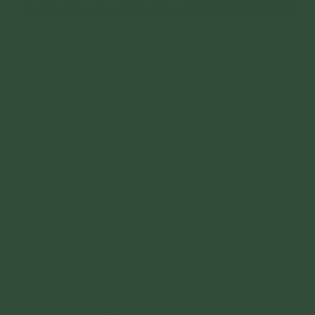
Nỗi Lòng Người Con Phật
Bình luận (19)