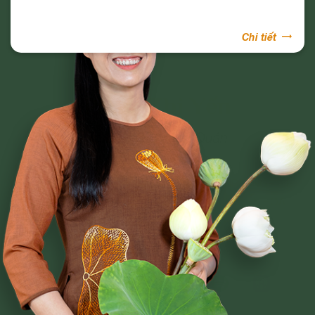
Chi tiết
Phạm Thị Yến
Tâm Chiếu Hoàn Quán
CLB CÚC VÀNG
CHƯƠNG TRÌNH TU TẬP
NGHI LỄ
BÀI VIẾT PHẬT PHÁP
CÂU CHUYỆN CHUYỂN HÓA
NHẠC PHẬT GIÁO
GIẢI ĐÁP THẮC MẮC