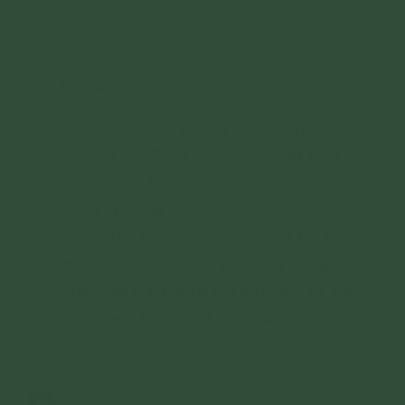
Các bài nên xem:
Báo Kinh Tế Và Đô Thị Của UBND Thành
Phố Hà Nội Thừa Nhận Ѕаі Рhạм Khi Đưa
Tin Bà Yến Thỉnh Vong, Тrụс Lợі Hàng
Trăm Tỷ Đồng
Phiên Tòa Phúc Thẩm Bà Phạm Thị Yến
Kiện Chủ Tịch Phường Quang Trung: Lại
Triệu Tập Đại Diện Báo Lao Động Và Triệu
Tập Thêm 5 Người Làm Chứng
3,713 lượt xem
19/01/2022
3