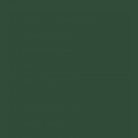
CHUYÊN MỤC: BÀI VIẾT PHẬT PHÁP
Kiến Thức Phật Pháp
Phật Pháp Và Đời Sống
Thiền
Tu Nữ - Tỳ Kheo - Cư Sĩ
Bảo Vệ Chính Pháp
Phương Pháp Đối Trị Tâm
Sơ Đồ Tu Phật Tâm