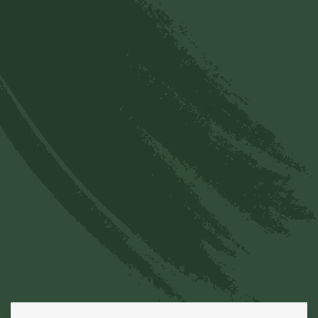
Nguyễn Thị Quỳnh Châu
N
13/07/2022
Cầu Phật gia hộ để những kẻ vô minh sai
lầm, ác tâm không còn cơ hội phỉ báng
Phật Pháp, làm hại người đệ tử Phật nữa!
Trả lời
Xem thêm bình luận
Các bài liên quan