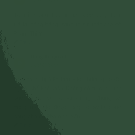
13/07/2022
Tôi rất mong Tòa án làm việc công tâm,
trả lại công bằng, sáng tỏ sự thật cho cô
Phạm Thị Yến.
Trả lời
Đặng thị Quyết
Đ
13/07/2022
Cô Phạm thị Yến làm việc thiện, giúp đỡ
người khổ khó khăn, Không có trục lợi, nhà
báo đã nói sai và vu khống. Chúng tôi
mong mọi việc được sáng tỏ lấy lại công
bằng cho cô Phạm thị Yến
Trả lời