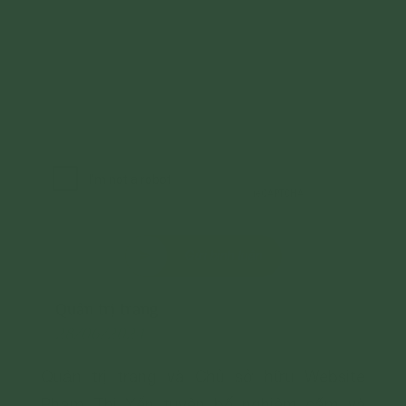
Gửi bình luận
Quản trị trang
28/06/2024
Quản trị trang và Chủ sở hữu Website
Phạm Thị Yến tuyên bố nghiêm cấm và