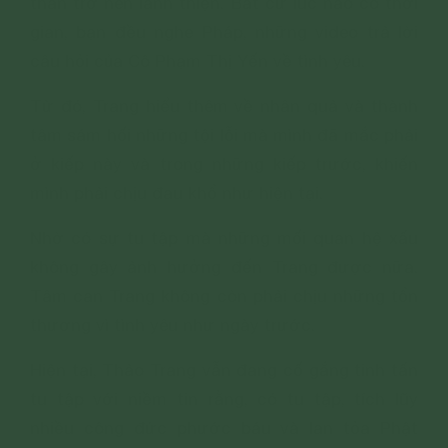
thân trở nên lành thiện. Bất cứ lúc nào có thời
gian, bạn đều nghe Pháp, những video trả lời
câu hỏi của Cô Phạm Thị Yến về tình yêu.
Từ đó, Trang hiểu thêm về nhân quả và thành
tâm sám hối những tội lỗi mà mình đã mắc phải
ở kiếp này và trong những kiếp trước, khiến
mình phải chịu đau khổ như hiện tại.
Nhờ có sự tu tập mà những mối quan hệ xấu
không gây ảnh hưởng đến Trang được nữa.
Tâm can Trang không còn phải chịu những tổn
thương vì tình yêu như ngày trước.
Hiện tại, Thảo Trang vẫn đang cố gắng tinh tấn
tu tập với niềm tin rằng, có tu tập, tích lũy
nhiều công đức phước báu và lan tỏa Phật