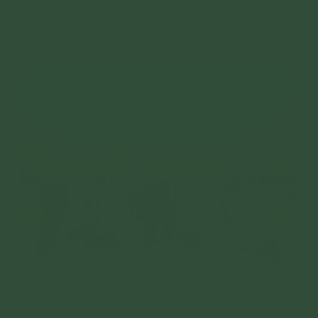
Pháp thì chắc chắn, sau này bản thân sẽ gặp
được người như mong muốn, sẽ có một mối
quan hệ tốt đẹp.
Thảo Trang (áo dài hồng thứ 5 từ trái sang phải) cùng các
đạo hữu trở về chùa Ba Vàng