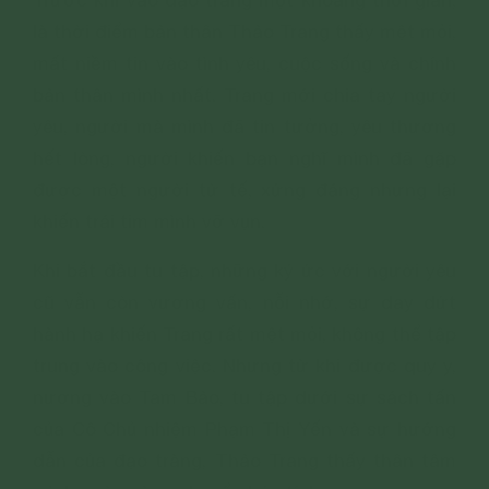
Trước khi vào đạo tràng một khoảng thời gian,
là thời điểm bản thân Thảo Trang thấy mệt mỏi,
mất niềm tin vào tình yêu, cuộc sống và chính
bản thân mình nhất. Trang mới chia tay người
yêu, người mà mình đã tin tưởng, yêu thương
hết lòng, người khiến bạn nghĩ mình đã gặp
được một người tử tế, xứng đáng nhưng lại
khiến trái tim mình vỡ vụn.
Khi bắt đầu tu tập, những ký ức với người yêu
cũ vẫn còn vương vấn, nỗi nhớ, sự day dứt
hành hạ khiến Trang rất mệt mỏi, không thể tập
trung vào công việc. Nhưng từ khi được quy y,
nương vào Tam Bảo, tu tập dưới sự sách tấn
của Cô Chủ nhiệm Phạm Thị Yến và sự hướng
dẫn của đạo tràng, Thảo Trang thấy thân tâm