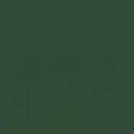
phụ thuộc vào tình cảm và tạo ra thật nhiều giá
trị tốt đẹp cho cuộc đời.