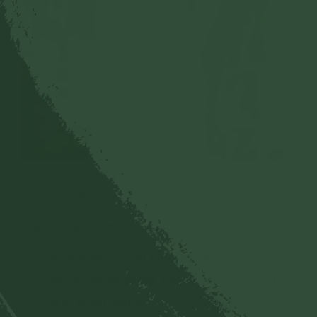
Sau những khổ đau trong tình yêu, Thảo Trang đã tìm lại
được hạnh phúc trong cuộc sống nhờ Phật Pháp
Các bài nên xem:
9 cách để có một tình yêu đẹp
Đừng đổ lỗi đi Đà Lạt dễ chia tay, vấn đề
là ở chính mình!