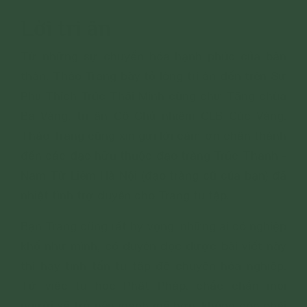
Lời tri ân
Từ những sự chuyển hóa hạnh phúc của bản
thân, Thảo Trang bày tỏ lòng tri ân đến trên Sư
Phụ Thích Trúc Thái Minh cùng chư Tăng chùa
Ba Vàng, tri ân Cô Chủ nhiệm CLB Cúc Vàng.
Thảo Trang cũng xin gửi lời cảm ơn chân thành
đến các đạo hữu thuộc đạo tràng Trúc Thanh -
Nam Từ Liêm Hà Nội (đạo tràng cũ của bạn) đã
nhiệt tình trợ duyên cho Trang tu tập.
Bạn Trang cũng rất hy vọng, những ai có nghiệp
khổ như mình, có duyên đọc được bài viết này
thì hãy tinh tấn tu tập để chuyển hóa nghiệp.
Từ việc tu học Phật Pháp, chắc chắn mọi
người sẽ trở nên mạnh mẽ hơn, không còn phải