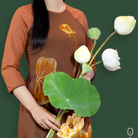
Phạm Thị Yến
Tâm Chiếu Hoàn Quán
CLB CÚC VÀNG
CHƯƠNG TRÌNH TU TẬP
NGHI LỄ
BÀI VIẾT PHẬT PHÁP
CÂU CHUYỆN CHUYỂN HÓA
NHẠC PHẬT GIÁO
GIẢI ĐÁP THẮC MẮC
Mọi thắc mắc xin liên hệ theo số Hotline:
038 669 0818
COPYRIGHT © 2018. CREATED BY PHẠM THỊ YẾN (TÂM CHIẾU
HOÀN QUÁN)