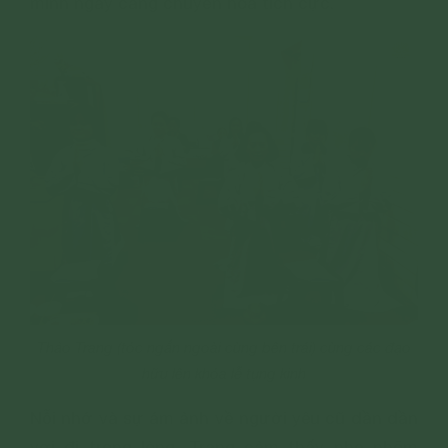
mình ngày càng chuyển hóa tích cực.
Thảo Trang (tóc ngắn ngoài cùng bên trái) cùng các đạo
hữu lên khóa lễ tụng kinh
Nỗi nhớ và sự ám ảnh về người yêu cũ dần dần
vơi đi trong lòng, Trang cảm thấy nhẹ nhõm