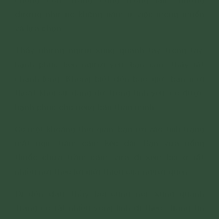
chồng con. Trang cũng mong lắm, nhưng
dường như nó không nằm ở việc mong muốn
và lựa chọn.
Thấy những người xung quanh tay trong tay,
hạnh phúc bên người yêu, bạn cảm thấy rất
chạnh lòng. Không biết đến bao giờ, bạn mới
thoát khỏi sự dang dở trong tình yêu, có được
hạnh phúc cho riêng bản thân mình.
Có một khoảng thời gian, bạn rơi vào tình trạng
mất ngủ, trầm cảm kéo dài. Bạn vừa uống
thuốc chữa trầm cảm, vừa đi xem bói ở rất
nhiều nơi theo lời giới thiệu của người quen.
Đi đến đâu, thầy bói cũng nói, xung quanh
Trang có rất nhiều vong linh đi theo. Trang tin