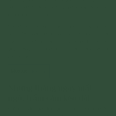
đã có người yêu, có vợ rồi nhưng vẫn để ý, thổ
lộ tình cảm với mình.
Không biết bao lần, Thảo Trang tự hỏi, tại sao
người ta thuận duyên như thế mà mình cứ mãi
trắc trở. Bói toán, tarot, tử vi,... cũng không thể
giúp Trang vượt qua được. Thảo Trang dần đi
vào bế tắc…
Mục lục
Hiển thị
[
]
Những tháng ngày mất
ngủ, trầm cảm kéo dài
Không ít lần, gia đình giục Thảo Trang chuyện