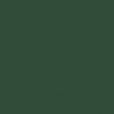
Nhân duyên biết đến Phật
Pháp
Một nhân duyên lành đưa Thảo Trang đến với
Phật Pháp, Trang quyết định phải tu tập.
Nghĩ là làm, Trang liền gọi điện cho Tuệ Nhân -
một người bạn thân hồi đại học. Trang kể hết
những khổ đau, tủi hờn đã phải chịu với bạn.
Sau đó, Tuệ Nhân giúp Trang được kết nối với
đạo tràng Trúc Thanh - Nam Từ Liêm, Hà Nội,
thuộc CLB Cúc Vàng - Tập tu Lục Hòa.
Vượt lên những đau khổ
trong tình yêu