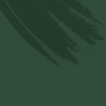
1,516 lượt xem
30/03/2023
4
CHUYÊN MỤC: CÂU CHUYỆN CHUYỂN HÓA
Chuyển Hóa Nghiệp
Giác Ngộ
Bình luận