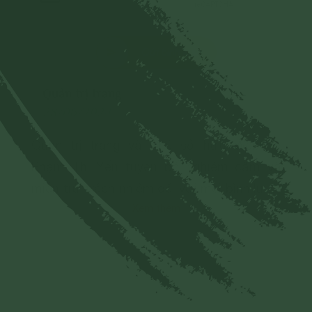
Gửi bình luận
Quản trị trang
28/06/2024
Quản trị trang và Chủ sở hữu Website
Phạm Thị Yến tuyên bố nghiêm cấm và
miễn trừ trách nhiệm đối với mọi bình luận,
Xem thêm
hình ảnh liên quan đến:
- Chủ quyền của đất nước;
- Các vấn đề về chính trị;
- Các phát ngôn cho mục đích hoặc có
dấu hiệu chống lại Đảng, Nhà nước, chia rẽ