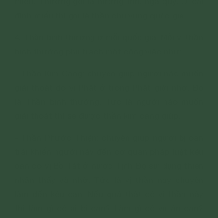
miếu. Thường gọi là hương linh, ngạ quỷ. Ở cái
đình miếu thì gọi là thần chủ vùng quốc gia.
4. Thần bình thường ở mỗi quốc gia: Mỗi vị thần
bình thường phụ trách một công việc như:
- Thần Kim Cang: chuyên giúp người nào muốn
giải thoát do vị Phật ở trong Phật giới nhờ. Đó
là Thần bình thường. Tức là người nào muốn
giải thoát thì sẽ được thần kim cang giúp.
- Thần Phước Thiện: chuyên giúp người bị oan
trái khiến người này đến cơ quan pháp luật kêu
oan do vị Bồ Tát ở nước Tịnh Độ sử dụng thiên
nhãn thấy và nhờ. Tức là vị thần này chuyên
làm đến kêu oan. Nếu quả thật có vị thần này
thì làm gì có ai bị oan? Làm gì có vụ án oan?