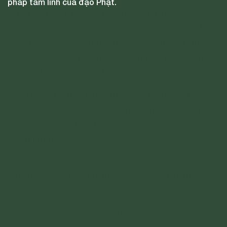
pháp tâm linh của đạo Phật.
1. Thần chủ thế giới: chuyên mượn sắc thân
người nào thích linh thiêng và huyền bí để lập
ra đạo, để cho con người đem cái tưởng, tham
và sợ vào an trú, an lòng là đã có nơi ở vững
chắc, không sợ sau khi chết.
2. Thần chủ thế giới: mượn sắc thân con người
để tạo ra các đạo. Còn thần chủ quốc gia là
làm nhiệm vụ tiếp truyền đạo do thần chủ thế
giới lập ra.
3. Thần chủ vùng quốc gia: chuyên ngự ở các
đình, chứng kiến lời thề của con người thề với
nhau.
- Những thần này “nằm trong” tượng của đình,