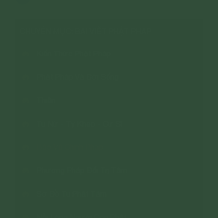
CHUYÊN MỤC: BÀI VIẾT PHẬT PHÁP
Kiến Thức Phật Pháp
Phật Pháp Và Đời Sống
Thiền
Tu Nữ - Tỳ Kheo - Cư Sĩ
Bảo Vệ Chính Pháp
Phương Pháp Đối Trị Tâm
Sơ Đồ Tu Phật Tâm
Nỗi Lòng Người Con Phật