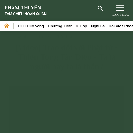
PHẠM THỊ YẾN
TÂM CHIẾU HOÀN QUÁN
DANH MỤC
CLB Cúc Vàng
Chương Trình Tu Tập
Nghi Lễ
Bài Viết Phậ
Trang chủ
>
Bài Viết Phật Pháp
>
Bảo Vệ Chính Pháp
[Video] Trao đổi với Phật tử -
Thiền Tông Tân Diệu - Ta là
người hay ta là thần?