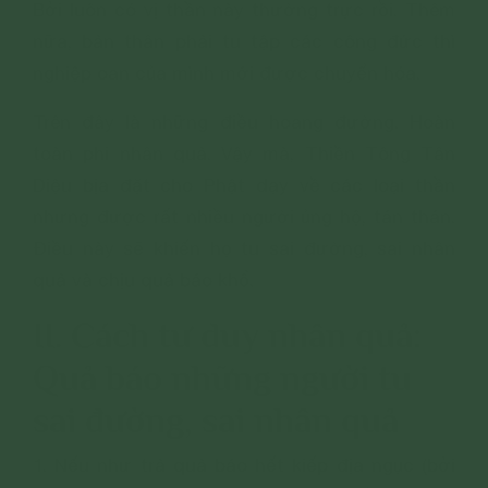
Bởi luôn có vị thần này thường trực rồi. Thêm
nữa, bản thân phải tu tập các công đức thì
nghiệp oan của mình mới được chuyển hóa.
Trên đây là những điều hoang đường. Hoàn
toàn phi nhân quả. Vậy mà, Thiền Tông Tân
Diệu bịa đặt cho Phật dạy về các loại thần
nhưng được rất nhiều người ủng hộ, tán thán.
Điều này sẽ khiến họ tu sai đường, sai nhân
quả và chịu quả báo khổ.
II. Cách tư duy nhân quả:
Quả báo những người tu
sai đường, sai nhân quả
1. Nếu như trả quả báo hết kiếp địa ngục (bởi