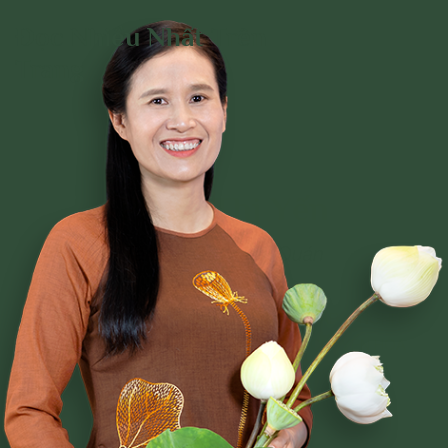
Đọc Nhiều Nhất Trên
Trang
Phạm Thị Yến
Tâm Chiếu Hoàn Quán
CLB CÚC VÀNG
CHƯƠNG TRÌNH TU TẬP
NGHI LỄ
BÀI VIẾT PHẬT PHÁP
CÂU CHUYỆN CHUYỂN HÓA
NHẠC PHẬT GIÁO
GIẢI ĐÁP THẮC MẮC