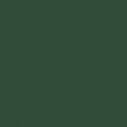
phạm vào giáo lý của Phật là phải xuống địa trả
nghiệp), thì đến nhiều kiếp phải làm súc sinh vì
không hiểu, không biết.
2. Hết kiếp súc sinh được về làm người - luôn
luôn bị tội vu khống, tội oan, bị phỉ báng, không
có danh xưng, làm việc ở cấp thấp, luôn bị lo
sợ, sợ hãi.
Đó là nhân quả của những người tu theo Thiền
Tông Tân Diệu đã bịa đặt ra các vị Thần, nói
rằng Bồ Tát với chư Phật phải nhờ Thần.
Mời các bạn tìm hiểu chi tiết trong video trên!
723 lượt xem
15/05/2018
1