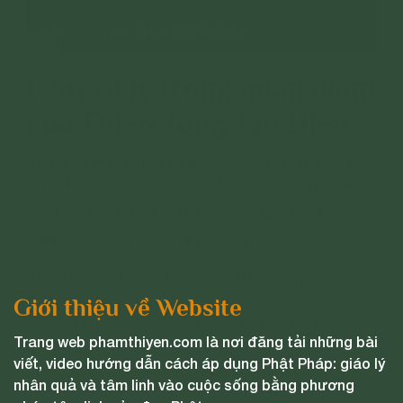
I. Sự vô lý trong quan điểm
của Thiền Tông Tân Diệu
Trong kinh Phàm Thánh Đồng Cư, Đức Phật có
dạy: Trái đất gồm có sáu loài sống chung, gồm
có: loài thần, loài người, loài ngạ quỷ, loài súc
sinh, loài địa ngục, loài thực vật.
Thế nhưng, Thiền Tông Tân Diệu lại nói rằng:
Giới thiệu về Website
Phần 11: Nhiệm vụ của sáu loài sống trên Trái
Trang web phamthiyen.com là nơi đăng tải những bài
Đất này.
viết, video hướng dẫn cách áp dụng Phật Pháp: giáo lý
nhân quả và tâm linh vào cuộc sống bằng phương
Loài thần có các nhiệm vụ chính: