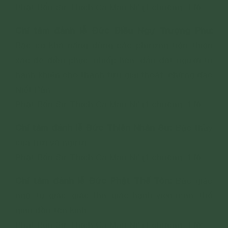
Phật Bổn Sư Thích Ca Mâu Ni! (1 chuông. 1 lễ)
Chí tâm đảnh lễ Đức Điều Ngự Trượng Phu:
Bậc có khả năng dùng các phương tiện thiện
xảo để điều phục, nhiếp hóa, dẫn dắt người tu
hành khiến cho thành tựu giải thoát, chứng đắc
Niết Bàn.
Phật Bổn Sư Thích Ca Mâu Ni! (1 chuông. 1 lễ)
Chí tâm đảnh lễ Đức Thiên Nhân Sư:
Bậc thầy
của trời và người.
Phật Bổn Sư Thích Ca Mâu Ni! (1 chuông. 1 lễ)
Chí tâm đảnh lễ Đức Phật Thế Tôn:
Bậc giác
ngộ, tự giác, giác tha, giác hạnh viên mãn, thế
gian đều tôn kính.
Phật Bổn Sư Thích Ca Mâu Ni! (1 chuông. 1 lễ)