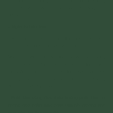
về cùng với chúng con tu tập, nhưng không
mời về đàn chẩn tế tại chùa Ba Vàng (tùy
duyên mời)…
+ Ngày tu tiếp theo
Các chúng trong cõi tâm linh như (các) hôm
trước, mà chúng con đã bạch thỉnh.
Nếu mời thêm mục tâm linh thì bạch: Và chúng
con cũng xin thỉnh thêm các hương linh (bạch
tại phần thỉnh mời hương linh ngày đầu tiên
tương ứng với trường hợp được mời/không
được mời về đàn chẩn tế)…
- Phát tâm công đức (nếu không phát tâm thì
không đọc phần này; phát tâm hồi hướng cho
mục nào, thì đọc mục đó: