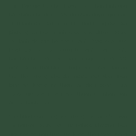
Tam Bảo gia trì, chư Thiên, chư Thần Linh ủng
hộ, khiến cho được đầy đủ nhân duyên giữ các
vị trí lãnh đạo đất nước từ trung ương đến địa
phương và luôn mạnh khỏe, các duyên được
tốt lành để bảo hộ cho Chánh Pháp của Đức
Phật, bảo hộ cho người tu hành chân chính,
bảo hộ cho thiện căn của mọi người, khiến đất
nước được thái bình, vững mạnh, nhân dân an
lạc. Hồi hướng cho đất nước Việt Nam luôn
bình an, không có thiên tai, dịch bệnh, mưa
thuận gió hòa, mùa màng thuận lợi, nhân dân
ấm no hạnh phúc.
Và chúng con cũng hồi hướng cầu an cho hiện
tại nguyện được tiêu trừ nghiệp chướng, hóa
giải các ác nạn trên sức khỏe, thọ mạng, công