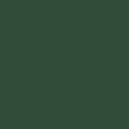
Tu pháp Lục Hòa giải thoát
Khiến cho chúng sinh
Hoan hỷ thực hành
Lợi ích nhân thiên. (1 chuông)
Chúng con lại nguyện cầu
Bậc Thánh sớm giáng trần
Dẫn độ chúng sinh
Vào dòng giải thoát. (1 chuông)
Nguyện cầu Sư trưởng
Tứ đại điều hòa
Trụ thế Sa Bà dài lâu
Tuyên dương chính Pháp Phật
Lợi ích chúng hữu tình. (1 chuông)
Nguyện cho hết thảy
Chư Thiên, chư Thần