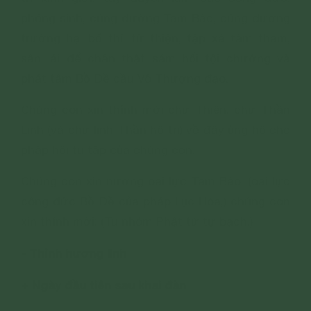
phóng sinh, cúng dường Tam Bảo, cúng dường
trường hạ, bố thí, từ thiện, tập xả tâm tham,
sân, ái để chân thật sám hối tội chướng và
phát tâm Bồ Đề cầu Vô Thượng đạo.
Chúng con xin thỉnh mời chư Thiên, chư Thần
Linh (và chư linh Thần hộ trì) về đây ủng hộ cho
pháp hội tu tập của chúng con.
Chúng con xin nương oai lực Tam Bảo, (oai lực
công đức Bồ Đề của pháp Lục Hòa,) chúng con
xin thỉnh mời: (Tu nhóm Phật tử tự bạch.)
- Thỉnh hương linh
+ Ngày đầu tiên sau khai đàn