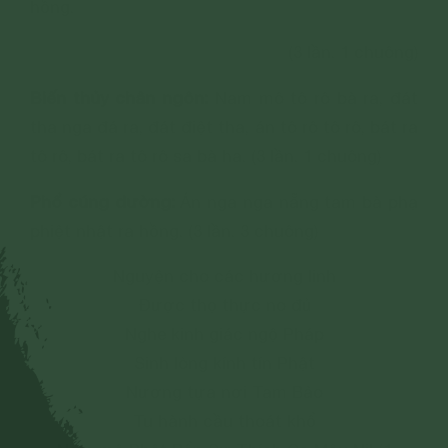
hồng.
(3 lần. 1 chuông)
Biến thủy chân ngôn:
Nam mô tô rô bà ra, đát
tha nga đá ra, đát điệt tha, án tô rô tô rô, bát ra
tô rô, bát ra tô rô sa bà ha. (3 lần. 1 chuông)
Phổ cúng dường:
Án nga nga nẵng tam bà phạ
phiệt nhật ra hồng. (3 lần. 3 chuông)
Nguyện cho các hương linh
Được thọ thực no đủ
Nghe kinh giác ngộ Pháp
Sinh lòng kính tín Phật
Nương tựa nơi Tam Bảo
Tu hành cầu thoát khổ