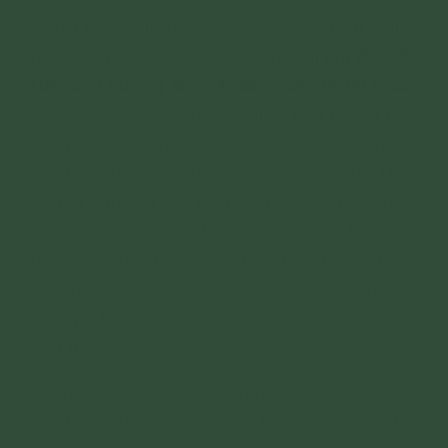
người phát tâm tu)... làm các việc, khiến bị liên
Tu đủ điều
quan tới pháp luật, quan sai tù tội] (
kiện mời hương linh về đàn chẩn tế thì bạch:
Và vào ngày… tháng… âm lịch, câu lạc bộ Cúc
Vàng sắm sửa trai đàn cầu thỉnh chư Tăng tác
lễ chẩn tế đến cho các chúng sinh. Theo
hướng dẫn của câu lạc bộ, chúng con xin thỉnh
mời tất cả chư vị về tại chùa Ba Vàng, tham dự
đàn chẩn tế, để nương tựa Tam Bảo, tu tập
sám hối, quy y Tam Bảo, khiến cho tiêu trừ ác
nghiệp, tăng trưởng phước lành, sớm được
siêu thoát.)
Và theo hướng dẫn của chương trình tu, chúng
con lại xin thỉnh mời chư vị hương linh sau đây