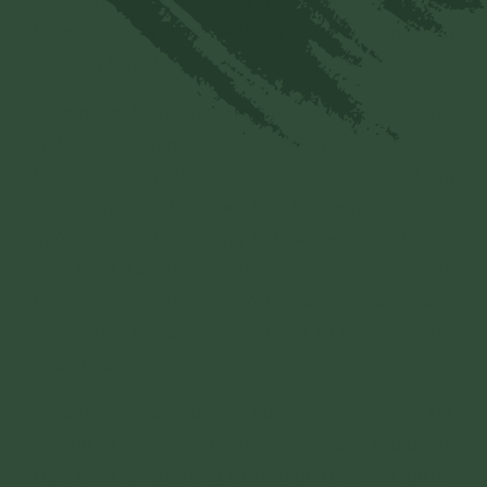
đức được thành tựu và trí tuệ được khai mở,
thâm nhập và thực hành được các pháp trong
chương trình tu.
Chúng con lại hồi hướng (cầu siêu) cho các chư
vị trong cõi tâm linh mà chúng con đã bạch
thỉnh, nguyện cho tất cả chư vị được tăng
phước, nương tựa Tam Bảo tu hành, sớm giác
ngộ giải thoát, và cùng kết duyên pháp lữ với
các Phật tử trong câu lạc bộ Cúc Vàng, để
thực hành công hạnh Bồ Đề, đời đời kiếp kiếp
luôn được trợ duyên cho nhau tu hành cho tới
ngày thành Phật.
Chúng con cũng xin hồi hướng nguyện cho tất
cả những người có tín tâm với Chánh Pháp của
Đức Phật, được tăng trưởng phước lành, được