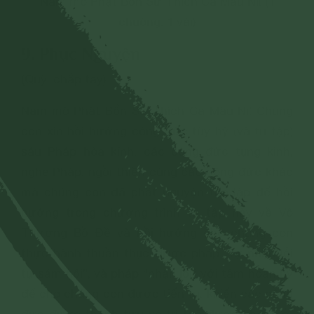
Nam mô Phật Bổn Sư Thích Ca Mâu Ni! (1
chuông. 1 vái)
9. Phục Nguyện
(Quỳ, chắp tay)
Nam mô Phật Bổn Sư Thích Ca Mâu Ni! Chúng
con xin hồi hướng công đức tùy hỷ (và tu tập)
sáu Pháp hòa kính, các công đức tụng kinh,
nghe Pháp, ngồi thiền cùng các công đức khác
mà chúng con đã phát nguyện tạo lập để hồi
hướng trong chương trình tu tập này về Vô
Thượng Bồ Đề và hồi hướng cho chúng con
thực hành thuần thục được pháp “tự nhận lỗi
tự sám hối”, và pháp “nhận lỗi” với tâm hoan hỷ
để cho chúng con được tiến tu, khiến các công