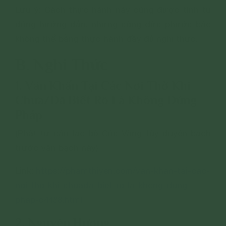
Lưu ý: Cách thực hành này cũng được tính tu
đúng hướng dẫn, nhưng công đức phước báo
không thể bằng thực hành đầy đủ nghi thức.
B. Nghi Thức
1. Văn Khấn Tại Các Nơi Thờ Khi
Chưa/Đã Biết Rõ Là Không Đúng
Pháp
(Phật tử câu lạc bộ Cúc Vàng tùy duyên bạch
trước văn bạch này)
Link:
https://phamthiyen.com/van-khan-tai-cac-
noi-tho-khi-chuada-biet-ro-la-khong-dung-
phap-c4438.html
2. Nguyện Hương