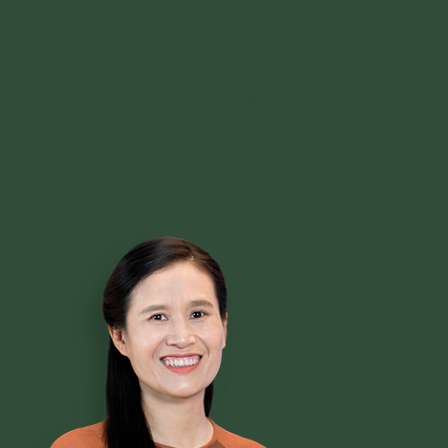
Các chúng hữu duyên
Trong pháp giới này
Cùng với cha mẹ
Hiện tại kiếp này
Và muôn kiếp trước
Thân bằng quyến thuộc
Và các hương linh
Hữu duyên khóa lễ,
Pháp hội hôm nay,
Gia tiên tiền tổ
Hương linh có oán kết
Của cả gia đình
Nương nhờ công đức
Của pháp Lục Hòa
Mà được duyên lành
Được nương Tam Bảo