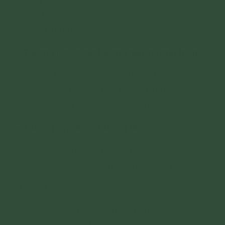
(Quỳ. Tùy duyên đọc phần dùng hương đốt
hoặc hương tâm)
+ Trường hợp dùng hương nén, hương trầm…:
Nguyện đem lòng thành kính
Gửi theo đám mây hương
Phảng phất khắp mười phương
+ Trường hợp dùng hương tâm:
Nguyện ý thành, tâm kính
Biến mãn khắp mười phương
(Tiếp, chung)
Cúng dường ngôi Tam Bảo
Thề trọn đời giữ đạo