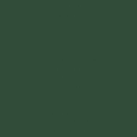
Vâng lời Phật dạy
Thân ở cõi tục
Lòng hằng mong ước
Chí nguyện xuất gia
Chúng con cùng nhau
Nguyện ba tháng hạ
Nương đức chư Tăng
Chuyên sâu thực hành
Tam học đầy đủ
Văn tư và tu
Tùy hỷ công đức
Phát nguyện tinh tấn
Tu giới, học Pháp
Chân thật tập thực hành
Sáu pháp Hòa Kính