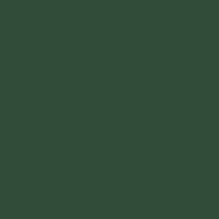
…)
Chúng con được học Phật Pháp nên biết rằng
ba tháng hạ, chư Tăng an cư, lấy pháp lục hòa
kính để sách tấn lẫn nhau, lấy tam vô lậu học
giới định tuệ để chuyên tu tinh tấn. Việc chuyên
tu của chư Tăng trong 3 tháng như vậy, khiến
cho phúc lành lan tỏa, nhân thiên được lợi lạc.
Phật tử câu lạc bộ Cúc Vàng chúng con, khát
ngưỡng công đức, trí tuệ và được nương lòng
từ của Sư Phụ, nương đức chư Tăng mà cũng
được phát nguyện tu tập ba tháng theo an cư
kiết hạ của chư Tăng.
Chúng con thành tâm xin khải bạch trong ba
tháng tu tập, chúng con cùng sách tấn nhau tu
trì kinh giới, tuỳ duyên làm các công đức: