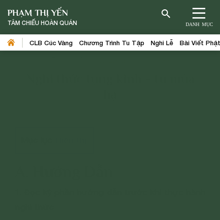
PHẠM THỊ YẾN
TÂM CHIẾU HOÀN QUÁN
DANH MỤC
CLB Cúc Vàng
Chương Trình Tu Tập
Nghi Lễ
Bài Viết Phậ
Trang chủ
>
Chương Trình Tu Tập
Nghi thức tụng kinh - tu mùa
hạ
Mục lục
Hiển thị
[
]
A. Hướng Dẫn
1. Đọc kỹ phần hướng dẫn trước khi thực hành
nghi thức