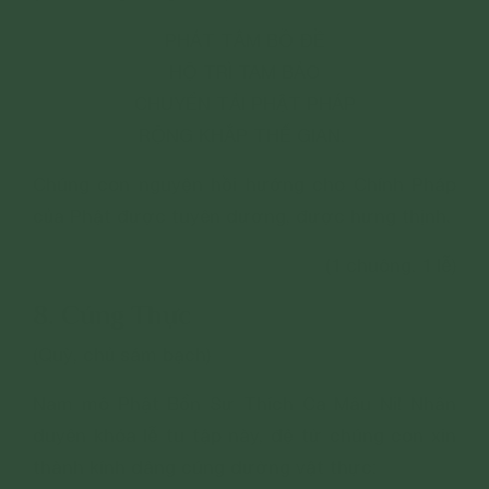
PHÁT TÂM BỒ ĐỀ
HỘ TRÌ TAM BẢO
CHUYỂN TẢI PHẬT PHÁP
RỘNG KHẮP THẾ GIAN.
Chúng con nguyện hồi hướng cho Chính Pháp
của Phật được tuyên dương, được hưng thịnh.
(1 chuông. 1 lễ)
8. Cúng Thực
(Quỳ, chủ sám bạch)
Nam mô Phật Bổn Sư Thích Ca Mâu Ni! Nhân
duyên khóa lễ tu tập này, đệ tử chúng con xin
thành kính dâng cúng dường vật thực: