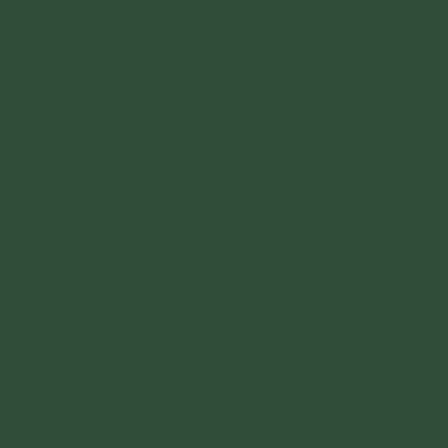
việc, tài sản, hạnh phúc gia đình (tùy đọc thêm
mong cầu)… (và con cùng những người con đã
bạch có tên ở trên phần văn bạch, không mắc
vào các duyên khiến liên quan đến pháp luật,
quan sai tù tội; chuyển hóa nghiệp quan sai tù
tội)
Chúng con lại xin hồi hướng công đức tu tập
lục hòa này, đến cho các Phật tử trong câu lạc
bộ Cúc Vàng, nguyện cho các Phật tử và gia
đình được tăng trưởng phước lành, tiêu trừ
nghiệp chướng, ác nạn… hóa giải các oán kết,
thuận duyên cùng nhau tinh tấn tu lục hòa cầu
Vô Thượng Bồ Đề.
Nếu hồi hướng cho thời tiết/dịch bệnh, thiên
(