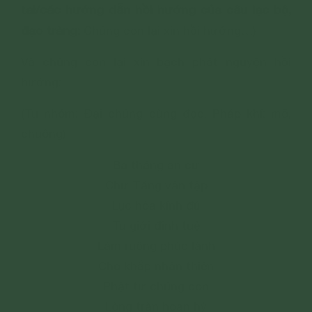
tai/các hướng dẫn hồi hướng của câu lạc bộ,
đạo tràng:
Chúng con lại xin hồi hướng…)
Và chúng con lại xin bạch phát nguyện hồi
hướng:
(Tu nhóm: Đại chúng cùng đọc. Pháp khí: mõ,
chuông)
Ba tháng an cư
Chư Tăng vân tập
Lục hòa kính đủ
Tu giới định tuệ
Làm ruộng phúc lành
Cho khắp nhân thiên
Phật tử chúng con
Lòng tràn hoan hỷ