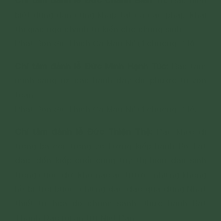
Chí tâm đảnh lễ Đức Chánh Biến Tri:
Bậc hiểu
biết đúng đắn cùng khắp tất cả các pháp, khai
thị giác ngộ chánh tri kiến cho chúng sinh.
Phật Bổn Sư Thích Ca Mâu Ni! (1 chuông. 1 lễ)
Chí tâm đảnh lễ Đức Minh Hạnh Túc:
Bậc tam
minh sáng rỡ, các hạnh đầy đủ, phước trí vẹn
toàn.
Phật Bổn Sư Thích Ca Mâu Ni! (1 chuông. 1 lễ)
Chí tâm đảnh lễ Đức Thiện Thệ:
Bậc khéo đi
trong ba cõi, trong vô lượng kiếp hành Bồ Tát
đạo, đến kiếp cuối cùng tuy thị hiện đản sinh
trong cuộc đời khổ não ác trược, nhưng không
hề bị trói buộc, chứng đắc đạo quả dùng Nhất
thiết trí hóa độ chúng sanh, thực hành Bát
Thánh Đạo rồi an trú Niết Bàn.