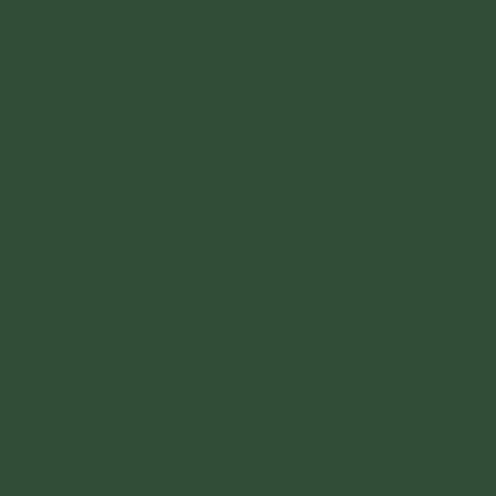
Thượng:
Xin dâng lên cúng dường thập
phương chư Phật chứng minh.
Trung:
Xin dâng lên cúng dường chư Bồ Tát,
chư Thánh Hiền Tăng chứng minh.
Hạ:
Xin dâng cúng đến cho chư Thiên, chư
Thần Linh (chư linh Thần hộ trì).
Sau:
Xin hiến cúng cho tất cả các chúng hương
linh mà chúng con đã thỉnh mời.
Nam mô Phật Bổn Sư Thích Ca Mâu Ni! (1
chuông. 1 vái)
(Tụng. Mõ, chuông)
Biến thực chân ngôn:
Nam mô tát phạ đát tha,
nga đá phả rô chỉ đế, án tam bạt ra, tam bạt ra