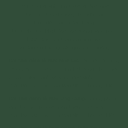
Phật chúng sinh tính thường rỗng lặng
Đạo cảm thông không thể nghĩ bàn
Lưới đế châu ví đạo tràng
Mười phương Phật Bảo hào quang sáng ngời
Trước bảo tọa thân con ảnh hiện
Cúi đầu xin thệ nguyện quy y. (1 chuông)
Chí tâm đảnh lễ Đức Như Lai:
Bậc đến đi trong
ba cõi, an trụ trong tự tính bất động, thực hiện
vô vàn thiện hạnh lợi ích chúng sinh.
Phật Bổn Sư Thích Ca Mâu Ni! (1 chuông. 1 lễ)
Chí tâm đảnh lễ Đức Ứng Cúng:
Ruộng phước
lành tối thượng của nhân thiên muôn loài.
Phật Bổn Sư Thích Ca Mâu Ni! (1 chuông. 1 lễ)