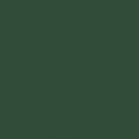
Chúng con nguyện xin
Hiện tại kiếp này
Và muôn kiếp sau
Đều gặp Minh Sư
Bậc thiện tri thức
Tu nguyện Bồ Đề
Thực hành công hạnh
Hộ trì Tam Bảo
Chuyển tải Phật Pháp
Rộng khắp thế gian
Lợi mình lợi người
Hồi hướng về Vô Thượng Bồ Đề. (1 chuông)
Hiện tại kiếp này
Và muôn kiếp sau
Nương nơi Tam Bảo
Kiến lập pháp hội