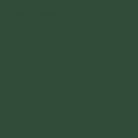
+ Phát tâm tại khóa lễ:
Chúng con xin phát tâm
công đức (thêm) về Tam Bảo, để hồi hướng
phước (cầu siêu) cho tất cả chư vị trong cõi
tâm linh mà đã được thỉnh mời về khóa lễ này
là…
+ Phát tâm về đàn chẩn tế tại chùa:
Chúng con
xin phát tâm công đức (thêm/tổng số)... về Tam
Bảo, để hồi hướng phước (cầu siêu) cho tất cả
chư vị trong cõi tâm linh mà đã được thỉnh mời
về đàn chẩn tế tại chùa Ba Vàng là…)
Giờ này, chúng con xin thỉnh tất cả chư vị trong
cõi tâm linh mà chúng con đã thỉnh mời, cùng
với chúng con tu tập (nếu cúng thực thì đọc: và