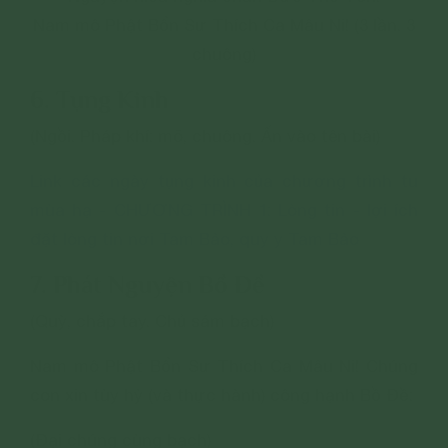
Nam mô Phật Bổn Sư Thích Ca Mâu Ni! (3 lần. 3
chuông)
6. Tụng Kinh
(Ngồi. Pháp khí: mõ, chuông. Ấn vào tên bài)
Link các ngày tụng kinh của chương trình tu
mùa hạ - CHƯƠNG TRÌNH 1: Lòng tin - lợi ích
đặt lòng tin nơi Tam Bảo, quy y Tam Bảo
7. Phát Nguyện Bồ Đề
(Quỳ, chắp tay. Chủ sám bạch)
Nam mô Phật Bổn Sư Thích Ca Mâu Ni! Chúng
con xin tùy hỷ (và thực hành) công hạnh Bồ Đề:
(Đại chúng cùng bạch)