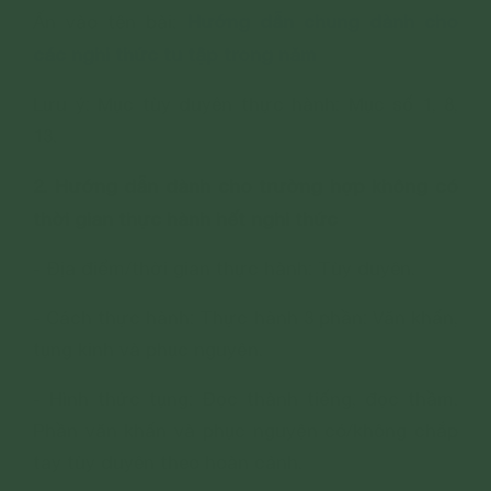
Hướng dẫn chung dành cho
Ấn vào tên bài:
các nghi thức tu tập trong năm
Lưu ý: Mục tùy duyên thực hành: Mục số 1, 8,
13.
2. Hướng dẫn dành cho trường hợp không có
thời gian thực hành hết nghi thức
- Địa điểm/thời gian thực hành: Tùy duyên.
- Cách thực hành: Thực hành 3 phần: Văn khấn,
tụng kinh và phục nguyện.
- Hình thức tụng: Đọc thành tiếng, đọc thầm.
Phần văn khấn và phục nguyện có/không chắp
tay tùy duyên theo hoàn cảnh.