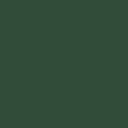
Phật Bổn Sư Thích Ca Mâu Ni! (1 chuông. 1 lễ)
Chí tâm đảnh lễ Đức Thế Gian Giải:
Bậc thấu
hiểu và rõ biết tất cả từ quá khứ, hiện tại cho
đến vị lai, ở trong mười phương thế giới; hiểu
biết trọn vẹn, ngọn ngành của nhân quả vào ra
các cõi, thấu suốt ba cõi; thấu suốt ngọn
ngành, nhân quả của mỗi cõi và mỗi chúng sinh.
Phật Bổn Sư Thích Ca Mâu Ni! (1 chuông. 1 lễ)
Chí tâm đảnh lễ Đức Vô Thượng Sĩ:
Bậc tối tôn
tối thượng, không ai có thể hơn được. Nhiều
đời kiếp tự giác tu tập, tích góp thiện hạnh từ
nhiều đời, thoát khỏi tám mối bận tâm thế gian,
khiến cho chúng sinh khi diện kiến Ngài đều
được bình an hoan hỷ.