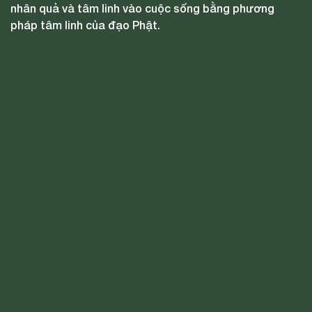
nhân quả và tâm linh vào cuộc sống bằng phương
con kính bạch chư Phật, chư Bồ Tát, cùng chư
pháp tâm linh của đạo Phật.
Thánh Hiền Tăng chứng minh và gia hộ cho
chúng con.
Đệ tử con tên là:… Pháp danh:… ở (trọ/nhờ)...
tại địa chỉ:… (là thành phần đang/đã bạch bài
phát nguyện 49 ngày) đang (tu tập/nương tựa)...
tại đạo tràng… thuộc câu lạc bộ Cúc Vàng.
Hôm nay là ngày… tháng… năm…, chúng con
xin tu tập tụng kinh theo chương trình tu tập
mùa hạ.
(Đệ tử con được phân làm chủ sám, đại diện
cho tín chủ/nhân dân Phật tử, tập trung tu tập
tại địa chỉ… (của gia đình tín chủ Phật tử (tên)