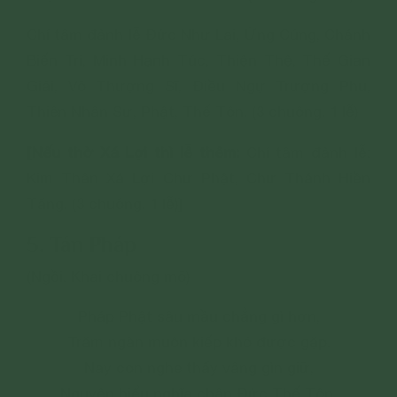
Chí tâm đảnh lễ Đức Như Lai, Ứng Cúng, Chánh
Biến Tri, Minh Hạnh Túc, Thiện Thệ, Thế Gian
Giải, Vô Thượng Sĩ, Điều Ngự Trượng Phu,
Thiên Nhân Sư, Phật, Thế Tôn. (3 chuông. 1 lễ)
[Nếu thờ Xá Lợi thì lễ thêm:
Chí tâm đảnh lễ:
Kim Thân Xá Lợi Chư Phật, Chư Thánh Hiền
Tăng. (3 chuông. 1 lễ)]
5. Tán Pháp
(Ngồi. Khai chuông mõ)
Pháp Phật sâu mầu chẳng gì hơn,
Trăm ngàn muôn kiếp khó được gặp.
Nay con nghe thấy vâng gìn giữ,
Nguyện hiểu nghĩa chân Đức Thế Tôn.