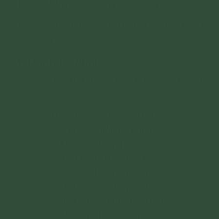
thọ lễ vật thực hiến cúng của chúng con).
Nam mô Phật Bổn Sư Thích Ca Mâu Ni! (1
chuông. 1 lễ)
4. Đảnh Lễ Phật
(Quỳ hoặc đứng, chắp tay. Pháp khí: khánh,
chuông)
Đấng Pháp Vương vô thượng
Ba cõi chẳng ai bằng
Thầy dạy khắp trời người
Cha lành chung bốn loài
Quy y trọn một niệm
Dứt sạch nghiệp ba kỳ
Xưng dương cùng tán thán
Ức kiếp không cùng tận.