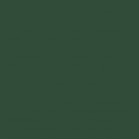
Chư vị hương linh cha mẹ quá khứ (hiện đời đã
quá vãng), các hương linh có oán kết hiện đang
tác động hoặc sẽ tác động con trên thần trí,
tâm tính, thân bệnh, công việc, hạnh phúc gia
đình, tu tập, phận sự có liên quan trực tiếp đến
con và hiện tại con mới nhận biết được sự tác
động khiến con bị khổ não qua các hiện tượng
(kể các hiện tượng mà mình đang chịu khổ; nếu
khổ vì người thân thì mình phải có duyên mất
tiền, mất công; nếu khổ vì vợ chồng, con cái thì
dù chưa mất tiền mất công chỉ cần lo lắng
cũng được thỉnh)… thỉnh chư vị cũng được về
[Tùy duyên có/không
đây tu cùng chúng con.
mời mục này:
Và các hương linh đang tác động
và sẽ tác động khiến con và (tên vợ, chồng con
cái, bố mẹ, anh chị em chưa có gia đình của