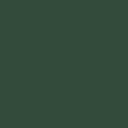
n chẩn tế tại chùa: 15/7 âm lịch.
3/7 âm lịch).
ục số 1, 8, 13.
eo chư Tăng hoặc tụng theo nghi thức. Nếu tụng
nh thì tùy tụng lại trong thời gian tu an cư.
Nơi Thờ Khi Chưa/Đã Biết Rõ Là
g tùy duyên bạch trước văn bạch này)
/van-khan-tai-cac-noi-tho-khi-chuada-biet-ro-la-