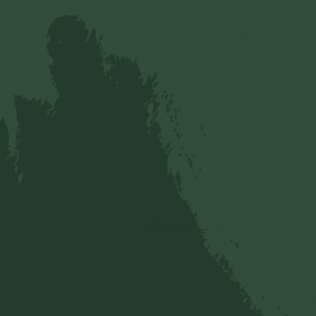
(Quỳ. Tùy duyên đọc phần d
+ Trường hợp dùng hương n
Ngu
Gử
Phản
+ Trường hợp dùng hương t
Ng
Biến
(Tiếp, chung)
Cún