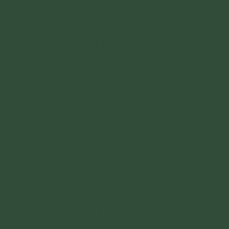
ợng Quang Bồ Tát, Linh Cát Bồ Tát,… hoặc cũng
ế Âm là hai vị cận sự luôn luôn ở hai bên trái,
– cả ba Ngài được gọi chung là “Tây Phương Tam
̛̣ng trưng cho từ bi, còn Bồ Tát Đại Thế Chí thì
 mãn.
uỗi anh lạc và tay cầm hoa sen xanh. Hoa sen xanh
̛́c là đoạn đức. Dùng trí tuệ dứt sạch tất cả
 chúng sinh lên khỏi vũng bùn ác trược.
đức Phật A Di Đà nhập diệt, Bồ Tát Quán Thế
́ vào địa vị của Phật A Di Đà; sau khi đức Quán
̣i Thế Chí sẽ thành Phật, hiệu là Thiện Trụ Trân
y thế đức Quán Thế Âm mà nhiếp hóa chúng