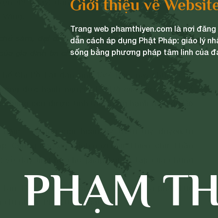
Giới thiệu về Websit
ện 49 ngày) đang (tu tập, nương tựa) tại đạo
 Vàng)
Trang web phamthiyen.com là nơi đăng t
hủ sám, đại diện cho tín chủ/nhân dân Phật tử,
dẫn cách áp dụng Phật Pháp: giáo lý nh
sống bằng phương pháp tâm linh của đ
(của gia đình tín chủ Phật tử (tên)…]
hế Chí Bồ Tát đản sinh 13/7, hôm nay chúng con
g công đức hạnh nguyện Bồ Đề của Đức Đại Thế
o chúng con được tinh tấn trong hạnh nguyện Bồ
năm… chúng con hoan hỷ tu/tu tùy duyên/tu
ập. Chúng con xin thỉnh mời chư Thiên, chư Thần
rì) về đây ủng hộ cho pháp hội tu tập của chúng
PHẠM TH
 Tam Bảo, (oai lực công đức Bồ Đề của pháp Lục
i (Tu nhóm Phật tử tự bạch.)