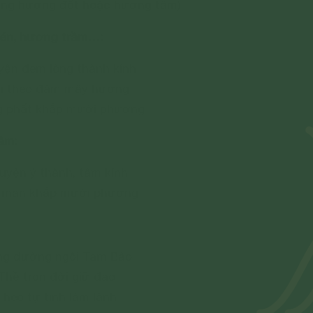
ùng hương đốt hoặc hương tâm)
én, hương trầm…:
yện đem lòng thành kính
i theo đám mây hương
g phất khắp mười phương
âm:
uyện ý thành, tâm kính
 mãn khắp mười phương
g dường ngôi Tam Bảo
Thề trọn đời giữ đạo
Theo tự tính làm lành