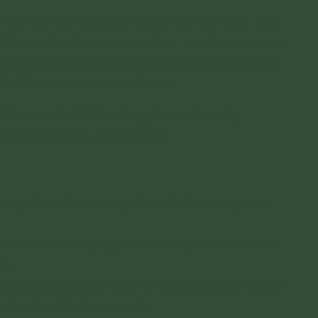
́ Chí Bồ Tát đản sinh (ngày 13/7 âm lịch), Tâm
̉nh quý đạo hữu cùng tu tập, tán dương công
nh phát nguyện Bồ Đề của Ngài tại phần nghi lễ
i lễ được trích tại kinh Bi Hoa).
ải và in bản PDF tại đây (ấn vào tên bài):
 Đại Thế Chí Bồ Tát đản sinh
ung dành cho các nghi thức tu tập trong năm
thực hành đúng nghi thức, cúng thí thực được
tế.
g linh trong nghi thức tu và hương linh của lễ
ế: Xem tại phần hướng dẫn.