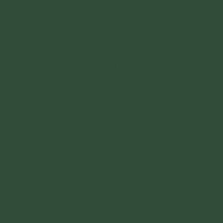
- Bạch thỉnh các mục tâm lin
Các chúng trong cõi tâm lin
khiến chúng con có những t
con không tinh tấn trong các
cũng được về đây tu cùng c
bộ Cúc Vàng sắm sửa trai đ
các chúng sinh. Theo hướng 
cả chư vị về tại chùa Ba 
tu tập sám hối, quy y Tam 
phước lành, sớm được siêu t
Chúng con lại xin thỉnh mời 
tu tập, nhưng không mời về 
- Phát tâm công đức (nếu k
hồi hướng cho mục nào, thì 
+ Phát tâm tại khóa lễ:
Chúng