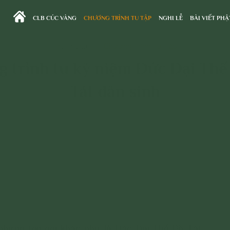
CLB CÚC VÀNG
CHƯƠNG TRÌNH TU TẬP
NGHI LỄ
BÀI VIẾT PHẬ
Trang chủ
>
Chương Trình Tu Tập
 trình tu kỷ niệm Đức Đại Thế
Tát đản sinh
những tên gọi khác như là Đắc Đại Thế Bồ Tát,