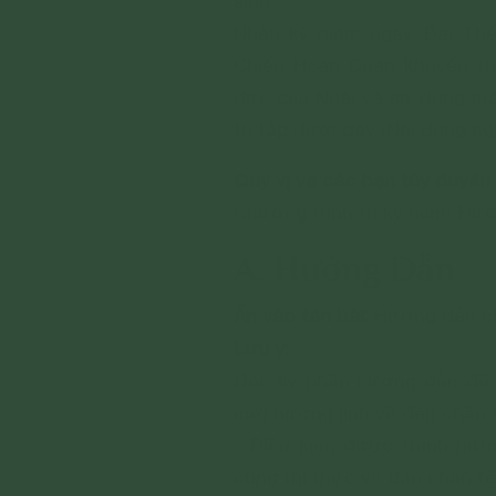
sinh.
Nhân kỷ niệm ngày Đại Thê
Chiếu Hoàn Quán khuyến thi
đức của Ngài và sự dũng mã
tu tập dưới đây (Nội dung ngh
Quý vị và các bạn tùy duyên t
Chương trình tu kỷ niệm Đức
A. Hướng Dẫn
Ấn vào tên bài:
Hướng dẫn ch
Lưu ý:
Đọc kỹ phần hướng dẫn để 
mời hương linh về đàn chẩn 
- Điều kiện được thỉnh hươn
cúng thí thực về đàn chẩn t