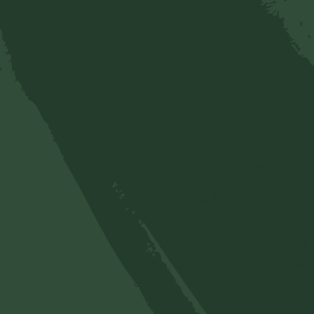
Cùn
C
Nam mô
Nam mô
Nam mô Hương Cúng
3. Văn Khấn
(Quỳ, chắp tay)
Nam mô Phật Bổn Sư Thích 
Bồ Tát, cùng chư Thánh Hiền
Đệ tử con tên là:… Pháp da