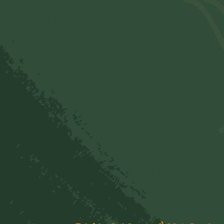
g pháp giới chúng sinh
Cầu Phật từ gia hộ
Tâm Bồ Đề kiên cố
Chí tu đạo vững bền
Xa biển khổ nguồn mê
hóng quay về bờ giác.
 Hương Cúng Dường Bồ Tát
 Hương Cúng Dường Bồ Tát
 Dường Bồ Tát Ma Ha Tát! (3 chuông)
Ca Mâu Ni! Chúng con kính bạch chư Phật, chư
 Tăng chứng minh và gia hộ cho chúng con.
nh:… ở (trọ, nhờ) tại địa chỉ:… (là thành phần