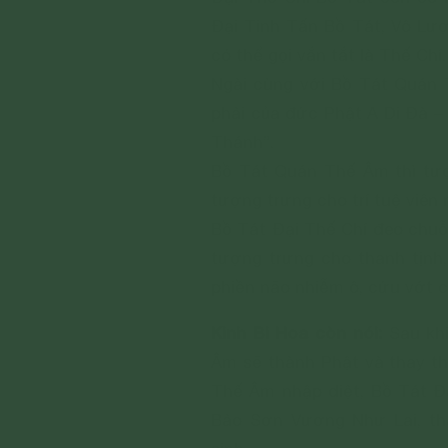
Đại Tinh Tấn Bồ Tát, Vô Lư
có thể gọi vắn tắt là Thế Chí.
Ngài cùng với Bồ Tát Quán Th
phải của đức Phật A Di Đà 
Thánh”.
Bồ Tát Quán Thế Âm thì tưo
tượng trưng cho trí tuệ viên
Bồ Tát Đại Thế Chí đeo ch
tượng trưng cho thanh tịnh, tu
phiền não nhiễm ô, cứu vớt
Kinh Bi Hoa còn nói:
Sau khi 
Âm sẽ thành Phật và thay thê
Thế Âm nhập diệt, Bồ Tát Đa
Bảo Sơn Vương Như Lai, tha