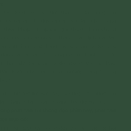
h:
h tác động trên tâm tính thần trí của chúng con
ư duy sai lầm, tư duy và cảm xúc làm cho chúng
 thiện Pháp, tu tập cầu giải thoát, thỉnh chư vị
húng con. Và vào ngày… tháng… âm lịch, câu lạc
àn cầu thỉnh chư Tăng tác lễ chẩn tế đến cho
dẫn của câu lạc bộ, chúng con xin thỉnh mời tất
Vàng, tham dự đàn chẩn tế, để nương tựa Tam Bảo,
Bảo, khiến cho tiêu trừ ác nghiệp, tăng trưởng
hoát.
chư vị hương linh sau đây về cùng với chúng con
đàn chẩn tế tại chùa Ba Vàng (tùy duyên mời)…
hông phát tâm thì không đọc phần này; phát tâm
đọc mục đó:
 con xin phát tâm công đức về Tam Bảo, để hồi