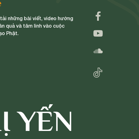
e
ải những bài viết, video hướng
ân quả và tâm linh vào cuộc
ạo Phật.
Ị YẾN