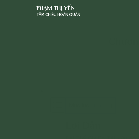
PHẠM THỊ YẾN
TÂM CHIẾU HOÀN QUÁN
Chương
-
a
a
+
Mục lục
Hiển thị
[
]
Lời Dẫn
Đại Thế Chí Bồ Tát còn có 