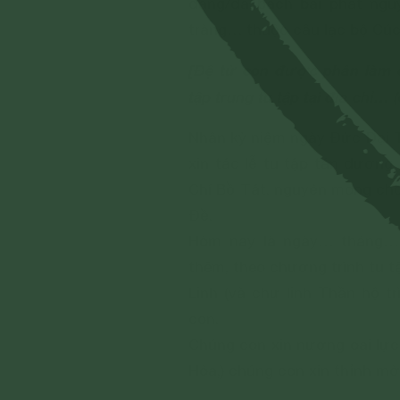
đang/đã bạch bài phát nguy
tràng… thuộc câu lạc bộ Cúc
[Đệ tử con được phân làm c
tập trung tu tập tại địa chỉ… 
Nhân kỷ niệm ngày Đức Đại T
xin tác lễ tu tập tán dươn
Chí Bồ Tát, nguyện mong ch
Đề.
Hôm nay là ngày… tháng… 
thêm, theo chương trình tu t
Linh (và chư linh Thần hộ t
con.
Chúng con xin nương oai lực
Hòa,) chúng con xin thỉnh mờ