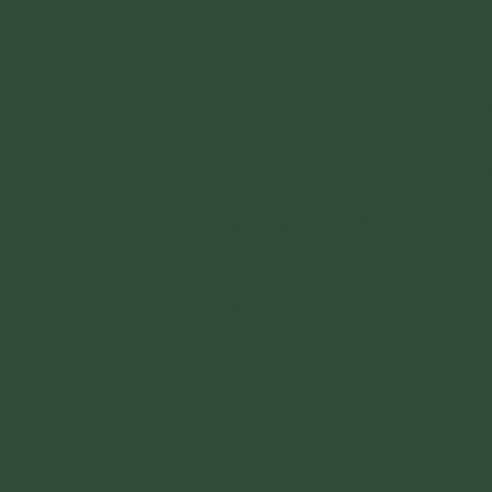
- Ngày thỉnh hương linh về đà
- Thời gian tu: 1 ngày (ngày 1
- Lưu ý:
+ Mục tùy duyên thực hành: M
+ Có thể tụng trực tuyến th
theo nghi thức mà nhầm bài ki
B. Nghi Thức
1. Văn Khấn Tại Các 
Không Đúng Pháp
(Phật tử câu lạc bộ Cúc Vàn
Link:
https://phamthiyen.com
khong-dung-phap-c4438.html
2. Nguyện Hương