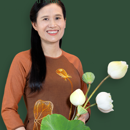
Đọc Nhiều Nhất Trên
Trang
Phạm Thị Yến
Tâm Chiếu Hoàn Quán
CLB CÚC VÀNG
CHƯƠNG TRÌNH TU TẬP
NGHI LỄ
BÀI VIẾT PHẬT PHÁP
CÂU CHUYỆN CHUYỂN HÓA
NHẠC PHẬT GIÁO
GIẢI ĐÁP THẮC MẮC