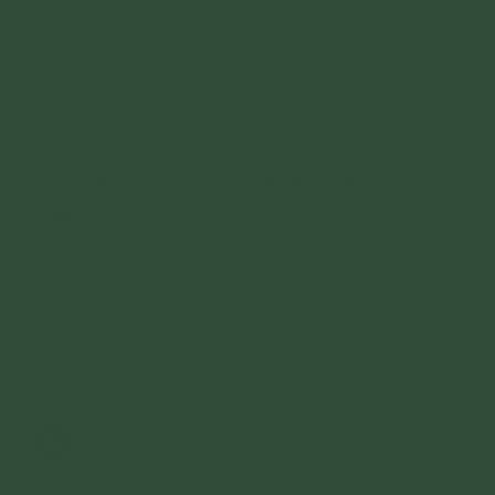
tay tùy duyên theo hoàn cảnh.
Lưu ý: Cách thực hành này cũng được tính tu
đúng hướng dẫn, nhưng công đức phước báo
không thể bằng thực hành đầy đủ nghi thức.
II. Nghi Thức Ngày Nghe Pháp Và
Ngồi Thiền
Ngày tu: Ngày thứ 2 và thứ 3 của chương trình.
Ấn vào tên bài:
Nghi thức nghe Pháp ngồi thiền
- tu sám hối nghiệp sát sinh
97,199 lượt xem
01/03/2025
241