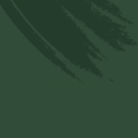
V
16/03/2025
Chương trình tu thật ý nghĩa và lợi ích ạ
chúng con xin thành kính tri ân ân đức trên
Tam Bảo ân đức trên Chư Tăng Chùa Ba
Vàng và Cô Chủ Nhiệm CLB Cúc Vàng đã
tạo duyên cho chúng con tu tập ạ
Trả lời
Xem thêm bình luận
Các bài liên quan