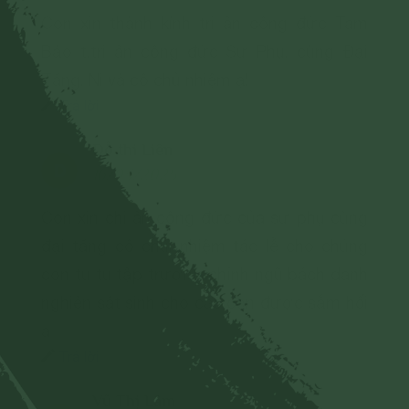
Con xin thành kính tri ân công đức Tam
Bảo t,tri ân công đức Sư Phụ, cùng Đại
Tăng, Ni và cô chủ nhiệm ạ!
Trả lời
Dỗ thi Liên
D
16/03/2025
Con xin chi ân công đức của sư phụ cùng
đại tăng cô chũi nhiệm tác lễ cho chúng
con tu tu tập trương chỉnh ngũ bách danh
nghiên sát sinh cho các con được sắm hối
a
Trả lời
Vũ Thị Lâm