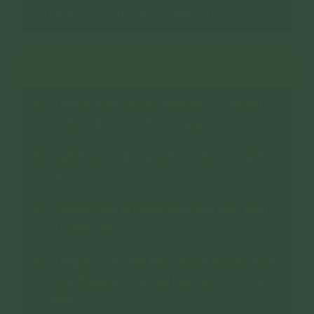
CHUYÊN MỤC: CHƯƠNG TRÌNH TU TẬP
XEM THÊM
Tổng hợp đầy đủ các Nghi thức – Chương
trình tu tập của CLB Cúc Vàng
Nghi thức tu tập sám hối chuyển hóa (bài tu số
8)
Chương trình tu Chánh niệm, tỉnh giác, thiền
Tứ Niệm Xứ
Tổng hợp các nghi thức an vị lô hương, tượng
Phật/khánh treo xe, giải bùa chú nơi thờ tà
kiến