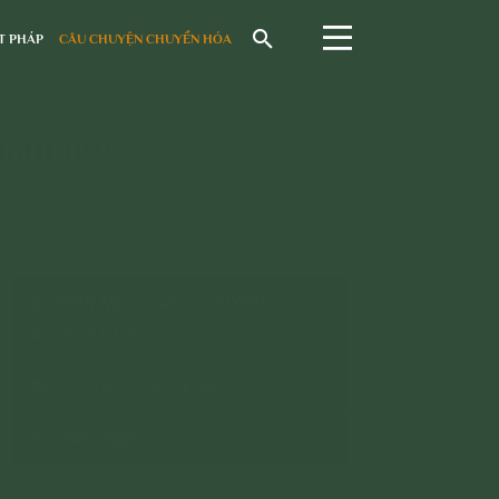
T PHÁP
CÂU CHUYỆN CHUYỂN HÓA
hăm học
CHUYÊN MỤC: CÂU CHUYỆN
CHUYỂN HÓA
Chuyển Hóa Nghiệp
Giác Ngộ