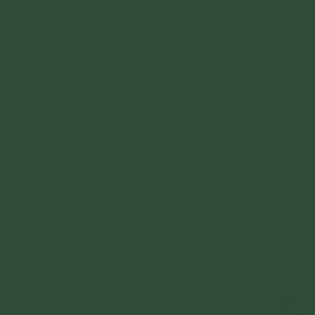
được cao. Điều đó khiến X
cũng cảm thấy vô cùng lo lắn
“Trước đây khi Xuân Nhi cò
cũng đứng trong top nhất nh
hiểu sao lại gặp toàn nhữn
vọng lắm” - Chị Quyên chia sẻ
Do đó, từ giáo viên cho đến 
nhận định cháu chỉ có thể
Thọ là cao nhất rồi, chưa b
trường Chuyên Hùng Vương.