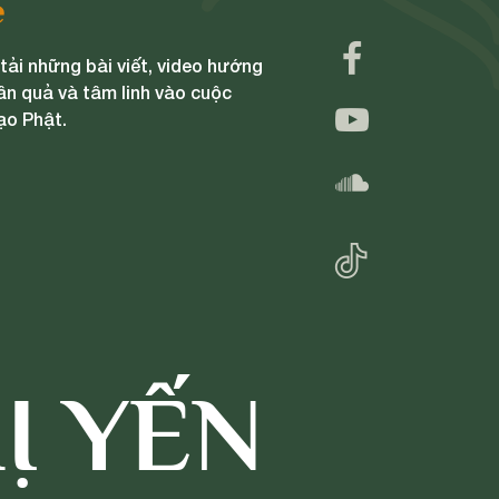
e
ải những bài viết, video hướng
ân quả và tâm linh vào cuộc
ạo Phật.
Ị YẾN