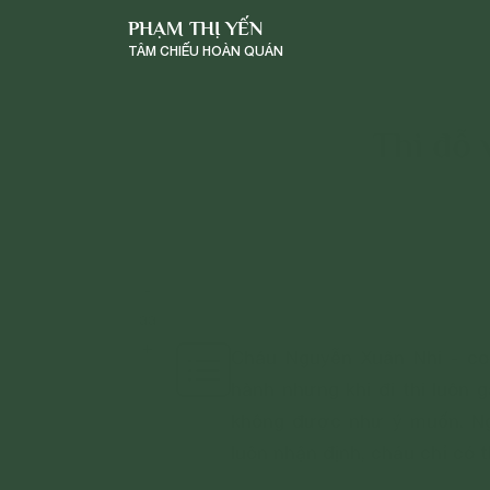
PHẠM THỊ YẾN
TÂM CHIẾU HOÀN QUÁN
Thi đỗ
-
a
a
+
Cháu Nguyễn Xuân Nhi - co
hành nhưng khi đi thi luôn g
không được như ý muốn. Nga
luôn nhận định, cháu chỉ có