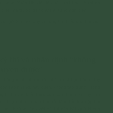
n ngắn, Xuân Nhi đã tiến bộ vượt bậc và thi đỗ
 điều mà trước đây chưa ai từng nghĩ đến.
yết gì? Xin mời quý vị cùng tìm hiểu qua bài viết
kỳ thi và nhận định “không
huyên được”
á thông minh nhưng rất chăm chỉ học hành. Tuy
i còn sao nhãng, hay quên, không tập trung. Trong
g tự tin vào kiến thức của bản thân nên hay sửa
làm được những câu hỏi dễ. Mãi đến khi nộp bài
n bài thường lệch với đề thi nên kết quả không