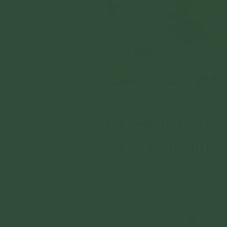
Vợ chồng chị Quyê
Những thay đổi đ
đầy ngỡ ngàng kh
Một khoảng thời gian ngắn 
trong việc học tập. Cháu thấ
cảm hứng học hành hăng say,