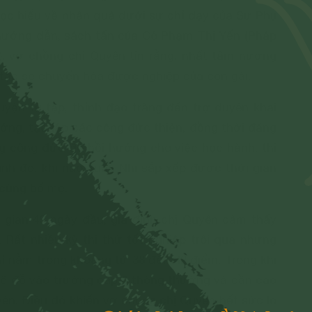
ọc hiểu về nhân quả dưới sự chỉ dạy của Sư Phụ
 hướng dẫn, sách tấn của Cô Phạm Thị Yến (Pháp
 vợ chồng chị Quyên tin rằng, nhất tâm nương
tập sẽ chuyển hóa được nghiệp của con gái.
uyện tu tập, thỉnh đạo tràng đến trợ duyên khai
ớng, tạo lập các công đức thiện, đồng thời đăng
g công đức đó hồi hướng cho việc học hành, thi
ình đó, khi nào Xuân Nhi sắp xếp được thời gian
p cùng bố mẹ.
i gian 49 ngày đầu, gia đình chị Quyên cảm thấy
Rất nhiều kỳ thi thử tốt nghiệp trôi qua nhưng
ỉ nằm trong khoảng từ 38 đến 42 điểm. Trong khi
 để đỗ vào trường cấp 3 thông thường và cần cao
ên. Điều đó khiến vợ chồng chị Quyên hết sức lo