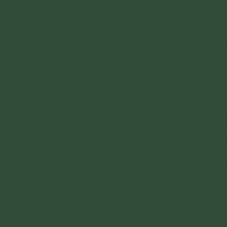
Vậy mà chỉ sau một thời gia
trường chuyên Hùng Vương -
Xuân Nhi và gia đình có bí qu
dưới đây!
Mục lục
Hiển thị
[
]
Nỗi ám ảnh mỗi 
thể đỗ trường c
Xuân Nhi là cô bé không qu
nhiên, tâm trí cháu nhiều kh
các kỳ thi, cháu thường khôn
bài đúng thành sai, không 
mới nghĩ ra được đáp án, ô