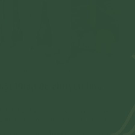
oài cùng bên phải) cùng mẹ và em trai
Phật Pháp để chuyển hóa
nh hình học tập của con, vợ chồng chị Quyên dù
áp lực mà luôn ở bên động viên con cố gắng.
u tập tại đạo tràng Thái Phổ - Vân Cơ, Phú Thọ