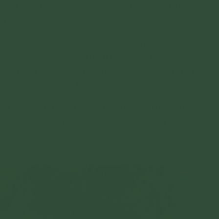
uân Nhi rất phiền muộn và vợ chồng chị Quyên
g.
n ở trong đội tuyển Sử, cô giáo nhận định con
ì của nhóm. Vậy mà khi đi thi thành phố, chẳng
g câu con chưa học bao giờ. Cô giáo cũng thất
 về việc học hành, thi cử của Xuân Nhi.
gia đình và ngay cả chính bản thân Xuân Nhi đều
 đỗ được vào trường cấp 3 thông thường ở Phú
ao giờ dám nghĩ có một ngày, cháu sẽ thi đỗ vào