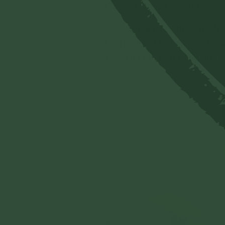
lắng vì ngay cả việc đỗ vào 
Không nản lòng, thực hành 
hướng dẫn tận tình từ các đạ
tâm tinh tấn hơn trong quá t