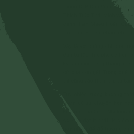
thuộc CLB Cúc Vàng. Được h
Thích Trúc Thái Minh và sự
danh Tâm Chiếu Hoàn Quán),
tựa Tam Bảo và chăm chỉ tu 
Vậy là vợ chồng chị phát ng
đàn tu tập, tác phước hồi hư
ký cầu siêu hàng tháng, man
cử của con gái. Trong quá tr
thì cũng vào tham gia tu tậ
Tuy nhiên, trong khoảng thờ
chưa có sự chuyển hóa nào. 
kết quả của Xuân Nhi luôn ch
đó, cần đạt ít nhất 44 điểm
hơn nhiều để đỗ trường chuy