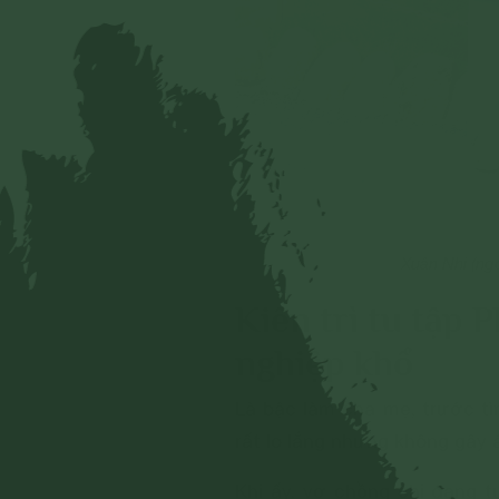
Xuân Nhi (ng
Kiên trì tu tập 
nghiệp khổ
Là bậc làm cha mẹ, trước tì
rất lo lắng nhưng không gây 
Khi ấy, vợ chồng chị đang t