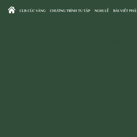
CLB CÚC VÀNG
CHƯƠNG TRÌNH TU TẬP
NGHI LỄ
BÀI VIẾT PHẬ
Trang chủ
>
Câu Chuyện Chuyển Hóa
>
Chuyển Hóa Nghiệp
 vào trường chuyên cấp 3 nhờ c
và tu tập Phật Pháp
n gái chị Ngọc Quyên (Phú Thọ), chăm chỉ học
ặp trắc trở khó lý giải, dẫn đến kết quả thường
y cả giáo viên, gia đình và bản thân Xuân Nhi
 thể đỗ được vào trường cấp 3 thông thường.