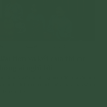
n cùng con gái Xuân Nhi tu tập hàng ngày
ầu tiên và kết quả thi cử
ông ai nghĩ tới
sau, Xuân Nhi đã có những bước đầu chuyển hóa
y mọi thứ tốt dần lên, tinh thần phấn chấn và có
 tích cực hơn.