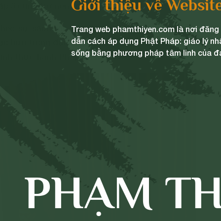
Giới thiệu về Websit
cấp 3 cũng trở nên vô cùng khó khăn.
theo sự sách tấn của Cô và được sự quan tâm,
Trang web phamthiyen.com là nơi đăng t
dẫn cách áp dụng Phật Pháp: giáo lý nh
o hữu trong đạo tràng, gia đình chị Quyên quyết
sống bằng phương pháp tâm linh của đ
rình thực hành Pháp Phật.
PHẠM TH