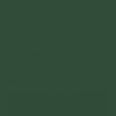
Các bài nên xem:
Bà Phạm Thị Yến kêu cứu đích danh Bí
thư Tỉnh ủy Nguyễn Xuân Ký và 15 lãnh
đạo tỉnh Quảng Ninh
Đơn Kêu Cứu Khẩn Cấp Của Bà Phạm Thị
Yến Gửi Bí Thư Tỉnh ủy Quảng Ninh
2,680 lượt xem
10/02/2022
2
CHUYÊN MỤC: BÀI VIẾT PHẬT PHÁP
Kiến Thức Phật Pháp