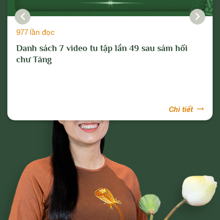
977 lần đọc
Danh sách 7 video tu tập lần 49 sau sám hối
chư Tăng
Chi tiết
Phạm Thị Yến
Tâm Chiếu Hoàn Quán
CLB CÚC VÀNG
CHƯƠNG TRÌNH TU TẬP
NGHI LỄ