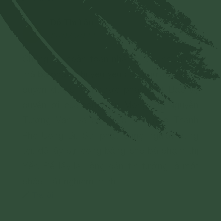
Đỗ Thị Lân
Đ
19/07/2022
Chúng tôi hoàn toàn nhất trí với những gì
mà bà phạm thị yếu yêu cầu người dân có
quyền được nhà nước pháp luật Bảo vệ
quyền lợi .của công dân. Mong ông Nguyễn
Tường Văn, và các cấp lãnh đạo Thành
Phố Uông Bí, Sử phạt đúng người đúng
tội. để lấy sự công bằng cho bà phạm thị
Yến. Để lấy lại lòng dân tin tưởng là một
pháp luật nghiêm mình
Trả lời