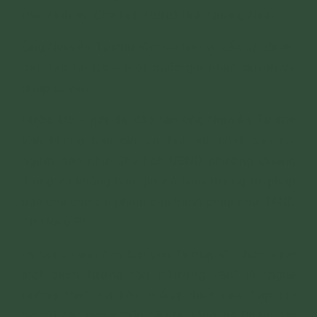
thư Tỉnh ủy, Chủ tịch UBND tỉnh Quảng Ninh.
Ông Nguyễn Tường Văn có học vị tiến sỹ, được
đào tạo tại Úc – một quốc gia nhân quyền và
pháp quyền.
Nước Úc – nơi đã đào tạo ông Nguyễn Tường
Văn không bao giờ cố tình xử phạt oan sai
người dân như Chủ tịch UBND phường Quang
Trung và không bao giờ có hiện tượng tư pháp
bao che cho sai phạm của hành pháp như TAND
TP Uông Bí.
Hy vọng rằng ông Nguyễn Tường Văn hãy nghe
một cách tường tận (“Tường Văn” là “nghe
tường tận”) lời kêu thống thiết của Tạp chí
Người Xây dựng: “Xin hãy tin rằng, bà Phạm Thị