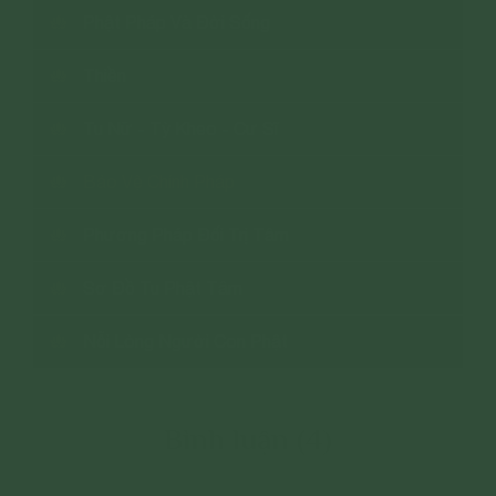
Phật Pháp Và Đời Sống
Thiền
Tu Nữ - Tỳ Kheo - Cư Sĩ
Bảo Vệ Chính Pháp
Phương Pháp Đối Trị Tâm
Sơ Đồ Tu Phật Tâm
Nỗi Lòng Người Con Phật
Bình luận (4)