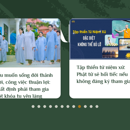
hiện bất kỳ biện pháp nào thuộc quyền của
 và Chủ sở hữu; và tố cáo với cơ quan chức
PHẠM TH
c hiện các biện pháp pháp lý cần thiết để
lý các hành vi vi phạm hoặc hành vi có dấu
êu trên.
Tập thiền tứ niệm xứ:
Phật tử sẽ hối tiếc nếu
u muốn sống đời thảnh
không đăng ký tham gi
ơi, công việc thuận lợi:
ất định phải tham gia
t khóa tu yên lặng