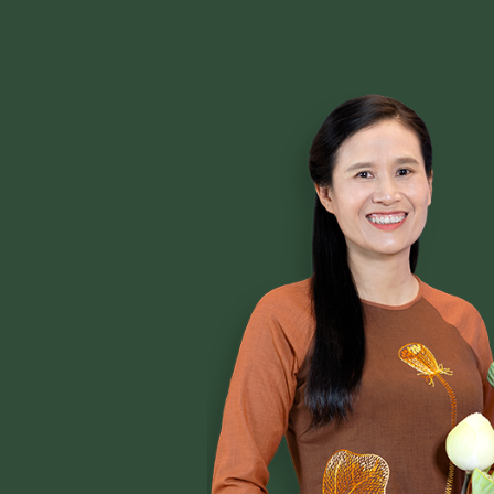
Đọc Nhiều Nhất Trên 
CLB CÚC VÀNG
CHƯƠNG TRÌNH TU TẬP