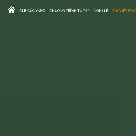
CLB CÚC VÀNG
CHƯƠNG TRÌNH TU TẬP
NGHI LỄ
BÀI VIẾT PHẬ
Trang chủ
>
Bài Viết Phật Pháp
>
Thiền
 Thiền là gì? Cách thiền cho n
bắt đầu