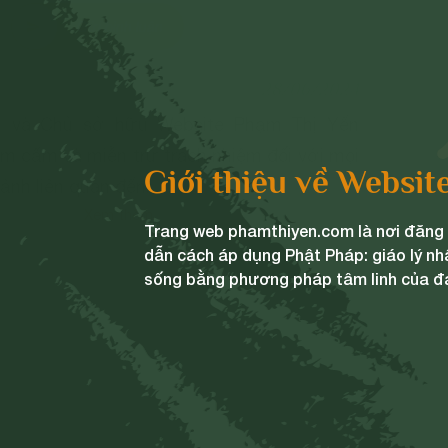
Gửi bình luận
28/06/2024
ng và Chủ sở hữu Website Phạm Thị Yến
m cấm và miễn trừ trách nhiệm đối với mọi
Giới thiệu về Websit
 ảnh liên quan đến:
Xem thêm
ủa đất nước;
Trang web phamthiyen.com là nơi đăng t
 chính trị;
dẫn cách áp dụng Phật Pháp: giáo lý nh
n cho mục đích hoặc có dấu hiệu chống lại
sống bằng phương pháp tâm linh của đ
c, chia rẽ và gây mất đoàn kết dân tộc,
iáo;
 có dấu hiệu vi phạm chính sách, pháp luật
và thuần phong, mỹ tục của dân tộc.
trên, chúng tôi tuyên bố có quyền xóa, gỡ