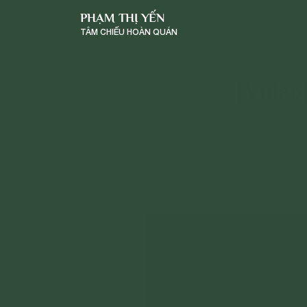
PHẠM THỊ YẾN
TÂM CHIẾU HOÀN QUÁN
[Video]
-
a
a
+