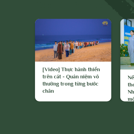
Các bài liên quan
bỏ hoặc thực 
Quản trị trang
năng hoặc thự
ngăn chặn, xử 
hiệu vi phạm n
thiền
[Video] Thực hành thiền
g của
trên cát - Quán niệm vô
Nế
thường trong từng bước
th
chân
Nh
mộ