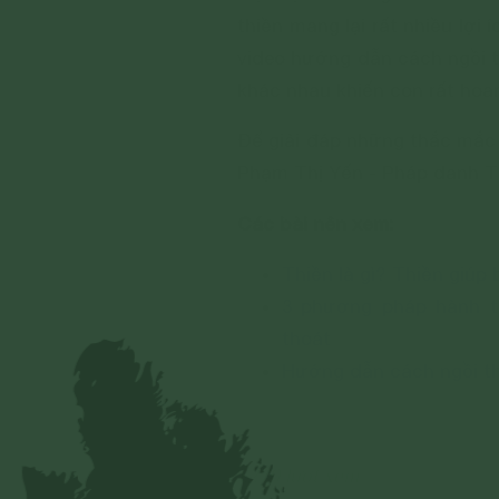
thiền mang lại rất nhiều lợi
video hướng dẫn cách ngồi t
khác nhau khiến con rất ho
Để giải đáp những thắc mắc 
Phạm Thị Yến - Pháp danh T
Các bài nên xem:
Thiền là gì? Thiền giúp
3 phương pháp hành t
thoát
Hướng dẫn cách ngồi th
1,270 lượt xem