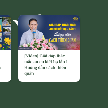
Ị YẾN
[Video] Giải đáp thắc
[Video]
mắc an cư kiết hạ lần 1 -
quán ni
a
Hướng dẫn cách thiền
quán