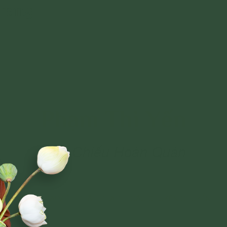
Trang
Phạm Thị Yến
Tâm Chiếu Hoàn Quán
NGHI LỄ
BÀI VIẾT PHẬT PHÁP
CÂU CHUYỆN CHUYỂN HÓ