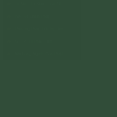
Tu Nữ - Tỳ Kheo - Cư Sĩ
Bảo Vệ Chính Pháp
Phương Pháp Đối Trị Tâm
Sơ Đồ Tu Phật Tâm
Nỗi Lòng Người Con Phật