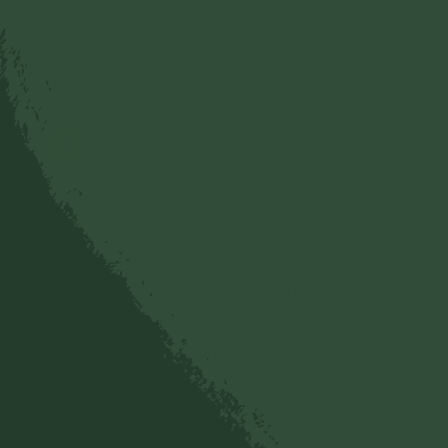
Con xin được đảnh lễ tri ân sự xuất gia
cao quý của Thái Tử Tất Đạt Đa!
Trả lời
Trần Thị Sanh
T
07/03/2025
Nam Mô Phật Bổn Sư Thích Ca Mâu Ni
Con Xin Thành Kính Đảnh Lễ và Tri Ân Tam
Bảo và Tri Ân Đức Phật bổn sư thích ca
mâu Ni Và các Quý Thầy Tăng Ni đã Từ Bỏ
Những Dục Lạc của Thế Gian Để Xuất Gia
Tu Hành Sự Cao Quý Vô Thượng Để đem
lại Hạnh Phúc cho muôn loài chúng Sinh,
Chúng Con Cuí Đầu xin được Đảnh Lễ và
Tri Ân Đức Thế Tôn và Sư Phụ Cùng Các