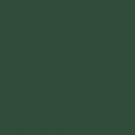
Sư Phụ chỉ dạy các Phật tử tu tập để kỷ niệm
sự kiện Thái tử Tất Đạt Đa xuất gia. Đây là
nhân duyên để quý Phật tử nuôi lớn lý tưởng
thanh cao, gieo những hạt giống xuất gia vào
trong tâm của mình và hiện tại được tăng
phước tiêu trừ được các ác nghiệp của tham
dục, khiến được lợi ích, an vui.
Trong chương trình tu tập gồm có phần lễ Phật,
tụng kinh hoặc nghe Pháp và ngồi thiền.
Kính chúc quý Phật tử có tuần lễ tu tập nhiều
lợi ích, hạnh phúc và là những người chân thật
kỷ niệm ngày Thái tử Tất Đạt Đa xuất gia!
Quý vị và các bạn tùy duyên tải và in bản PDF
tại đây (ấn vào tên bài):