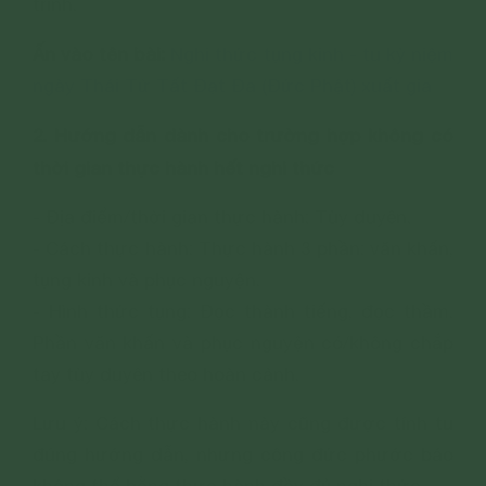
trình.
Ấn vào tên bài:
Nghi thức tụng kinh - tu kỷ niệm
ngày Thái Tử Tất Đạt Đa (Đức Phật) xuất gia
2. Hướng dẫn dành cho trường hợp không có
thời gian thực hành hết nghi thức
- Địa điểm/thời gian thực hành: Tùy duyên.
- Cách thực hành: Thực hành 3 phần: văn khấn,
tụng kinh và phục nguyện.
- Hình thức tụng: Đọc thành tiếng, đọc thầm.
Phần văn khấn và phục nguyện có/không chắp
tay tùy duyên theo hoàn cảnh.
Lưu ý: Cách thực hành này cũng được tính tu
đúng hướng dẫn, nhưng công đức phước báo