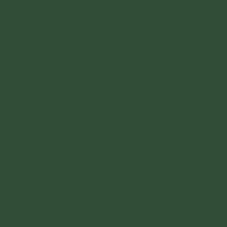
5/2 âm lịch.
2. Điều kiện được thỉnh hương linh trong nghi
thức tu và hương linh của lễ cúng thí thực về
đàn chẩn tế:
Xem tại phần hướng dẫn.
- Ngày thỉnh hương linh về đàn chẩn tế tại
chùa: 19/2 âm lịch.
B. Nghi Thức
Thời gian tu: 6 ngày (Tùy duyên tu từ ngày
mùng 1/2 đến mùng 10/2 âm lịch).
I. Nghi Thức Ngày Tụng
Kinh
1. Ngày tu:
Ngày thứ nhất, thứ 4 của chương