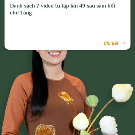
Danh sách 7 video tu tập lần 49 sau sám hối
chư Tăng
Chi tiết
Phạm Thị Yến
Tâm Chiếu Hoàn Quán
CLB CÚC VÀNG
CHƯƠNG TRÌNH TU TẬP
NGHI LỄ
BÀI VIẾT PHẬT PHÁP
CÂU CHUYỆN CHUYỂN HÓA
NHẠC PHẬT GIÁO
GIẢI ĐÁP THẮC MẮC