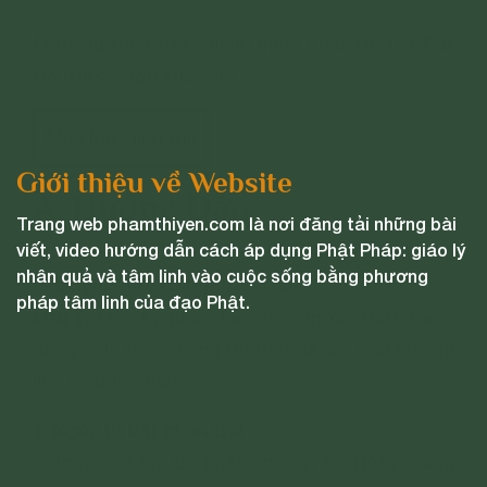
Chương trình tu kỷ niệm ngày Thái Tử Tất Đạt
Đa (Đức Phật) xuất gia
Mục lục
Hiển thị
[
]
Giới thiệu về Website
A. Hướng Dẫn
Trang web phamthiyen.com là nơi đăng tải những bài
viết, video hướng dẫn cách áp dụng Phật Pháp: giáo lý
Ấn vào tên bài:
Hướng dẫn chung dành cho
nhân quả và tâm linh vào cuộc sống bằng phương
các nghi thức tu tập trong năm
pháp tâm linh của đạo Phật.
Lưu ý:
Đọc kỹ phần hướng dẫn để thực hành
đúng nghi thức, cúng thí thực được mời hương
linh về đàn chẩn tế.
1. Ngày tu bát quan trai
- Ngày câu lạc bộ phát nguyện tu: Ngày mùng