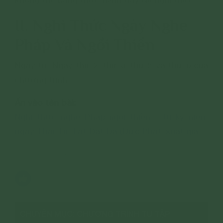
không thể bằng thực hành đầy đủ nghi thức.
II. Nghi Thức Ngày Nghe
Pháp Và Ngồi Thiền
Ngày tu: Ngày thứ 2, thứ 3, thứ 5 và thứ 6 của
chương trình.
Ấn vào tên bài:
Nghi thức nghe Pháp ngồi thiền - tu kỷ niệm
ngày Thái Tử Tất Đạt Đa (Đức Phật) xuất gia
517,203 lượt xem
20/02/2025
255
CHUYÊN MỤC: CHƯƠNG TRÌNH TU TẬP