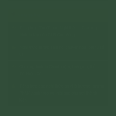
XEM THÊM
Tổng hợp đầy đủ các Nghi thức – Chương
trình tu tập của CLB Cúc Vàng
Nghi thức tu tập sám hối chuyển hóa (bài tu số
8)
Chương trình tu Chánh niệm, tỉnh giác, thiền
Tứ Niệm Xứ
Tổng hợp các nghi thức an vị lô hương, tượng
Phật/khánh treo xe, giải bùa chú nơi thờ tà
kiến