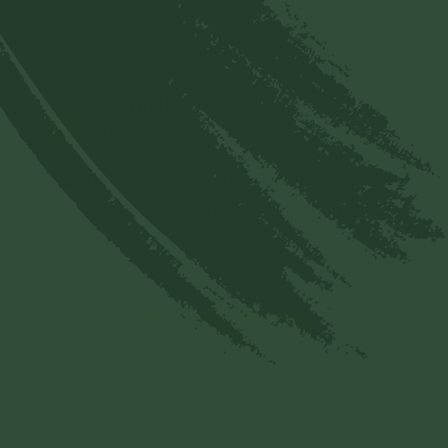
Quý Thầy ạ
Trả lời
Vũ Thị Hường
V
07/03/2025
Chương trình thật sự rất ý nghĩa Chúng
con thành kính tri ân công đức của Cô CN
ạ!
Trả lời
Xem thêm bình luận