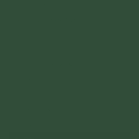
Điều Phục Tâm
>
Công Danh & Sự Nghiệp
>
Oan Gia Trái Chủ
>
Vấn Đáp Tâm Linh
>
Cách Ứng Xử Với Ngoại Đạo
>
Xã Hội
>
Radio Tâm Sự
>
Vấn Đáp Về Tết
>
Khác
>
Khác