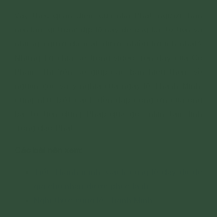
Vậy theo quan điểm của nhà Phật, người thân
nên làm gì trong dịp lễ này để ông bà, tổ tiên và
những người đã mất được nhiều lợi ích nhất?
Những lời chia sẻ trong video trên đây của Cô
Phạm Thị Yến sẽ giúp các bạn hiểu thêm về
nguồn gốc và ý nghĩa của ngày lễ Thanh Minh,
cũng như biết cách đền đáp công ơn của ông
bà, tổ tiên đúng Pháp qua góc nhìn tâm linh
trong đạo Phật.
Các bài nên xem:
Tiết Thanh minh: Cách cúng lễ đầy đủ để
gia chủ nhận được phúc lành
Nghi thức cúng lễ Thanh Minh