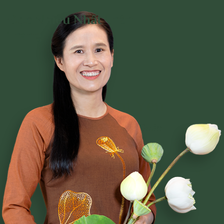
Đọc Nhiều Nhất Trên
Trang
Phạm Thị Yến
Tâm Chiếu Hoàn Quán
CLB CÚC VÀNG
CHƯƠNG TRÌNH TU TẬP
NGHI LỄ
BÀI VIẾT PHẬT PHÁP
CÂU CHUYỆN CHUYỂN HÓA
NHẠC PHẬT GIÁO
GIẢI ĐÁP THẮC MẮC