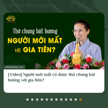
và gây mất đoàn kết dân tộc, đoàn kết tôn
Các bài liên quan
giáo;
- Vi phạm hoặc có dấu hiệu vi phạm chính
sách, pháp luật của Nhà nước và thuần
phong, mỹ tục của dân tộc.
Cho mục đích trên, chúng tôi tuyên bố có
quyền xóa, gỡ bỏ hoặc thực hiện bất kỳ
biện pháp nào thuộc quyền của Quản trị
trang và Chủ sở hữu; và tố cáo với cơ
quan chức năng hoặc thực hiện các biện
[Video] Người mới mất có được thờ chung bát
pháp pháp lý cần thiết để ngăn chặn, xử lý
hương với gia tiên?
các hành vi vi phạm hoặc hành vi có dấu
hiệu vi phạm nêu trên.