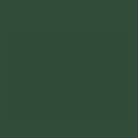
2,979 lượt xem
30/03/2020
1
CHUYÊN MỤC: VIDEO
Trạch Pháp
Chương Trình Tu Tập
Đạo Tràng
Hành Hương Ấn Độ
Phật Pháp Ứng Dụng
Thờ Cúng Đúng Pháp
>