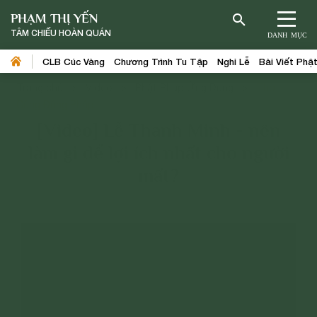
PHẠM THỊ YẾN
TÂM CHIẾU HOÀN QUÁN
DANH MỤC
CLB Cúc Vàng
Chương Trình Tu Tập
Nghi Lễ
Bài Viết Phậ
Trang chủ
>
Video
>
Phật Pháp Ứng Dụng
>
Thờ
Cúng Đúng Pháp
[Video] Lễ Thanh Minh - nên
làm gì để lợi ích nhất cho người
mất?