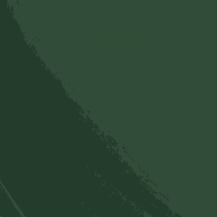
Gửi bình luận
Quản trị trang
28/06/2024
Quản trị trang và Chủ sở hữu Website
Phạm Thị Yến tuyên bố nghiêm cấm và
miễn trừ trách nhiệm đối với mọi bình luận,
Xem thêm
hình ảnh liên quan đến:
- Chủ quyền của đất nước;
- Các vấn đề về chính trị;
- Các phát ngôn cho mục đích hoặc có
dấu hiệu chống lại Đảng, Nhà nước, chia rẽ