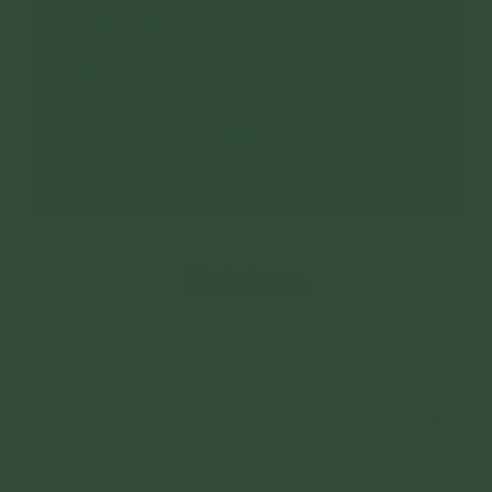
Đạo Tràng
Hành Hương Ấn Độ
Phật Pháp Ứng Dụng
Khác
Bình luận