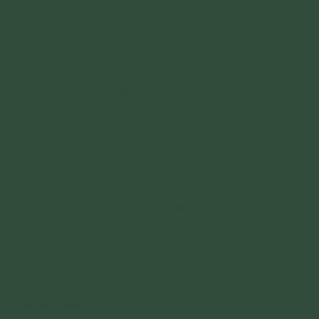
gương và dạy dỗ con cái. Lúc trước, mình làm
gương nói xấu hàng xóm, nguyền rủa, đủ thứ
bất mãn, dạy con hơn thua, phải trái với xã
hội,... - những việc tạo tội lỗi. Nhờ vào Tam Bảo
mới biết làm thiện.
2. Cúng dường với tâm thành tín đối với Tam
Bảo thì được phúc báu, đời đời kiếp kiếp không
xa rời Tam Bảo, sẽ có nhân duyên được giải
thoát. Chỉ có những ai tuyệt đối trung thành
với lý tưởng bỏ ác hành thiện mới thoát khổ,
tăng trưởng thiện tâm, trí giác.
Mời các bạn tìm hiểu chi tiết trong video trên!
Bài liên quan