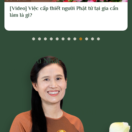
quan chức năng hoặc thực hiện các biện
[Video] Việc cấp thiết người Phật tử tại gia cần
pháp pháp lý cần thiết để ngăn chặn, xử lý
làm là gì?
các hành vi vi phạm hoặc hành vi có dấu
hiệu vi phạm nêu trên.
Đọc Nhiều Nhất Trên
Trang
Phạm Thị Yến
Tâm Chiếu Hoàn Quán