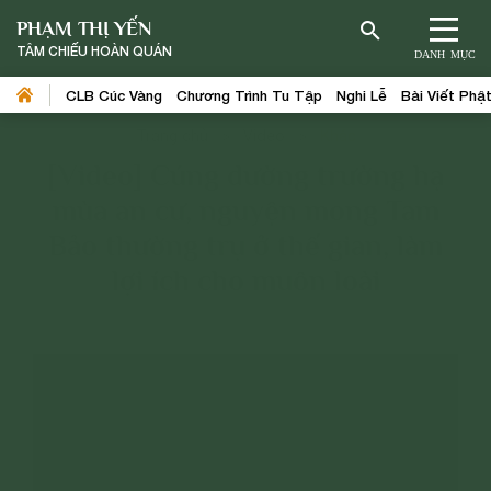
PHẠM THỊ YẾN
TÂM CHIẾU HOÀN QUÁN
DANH MỤC
CLB Cúc Vàng
Chương Trình Tu Tập
Nghi Lễ
Bài Viết Phậ
Trang chủ
>
Video
>
Khác
[Video] Cúng dường trường hạ
mùa an cư, nguyện mong Tam
Bảo thường trụ ở thế gian, làm
lợi ích cho muôn loài