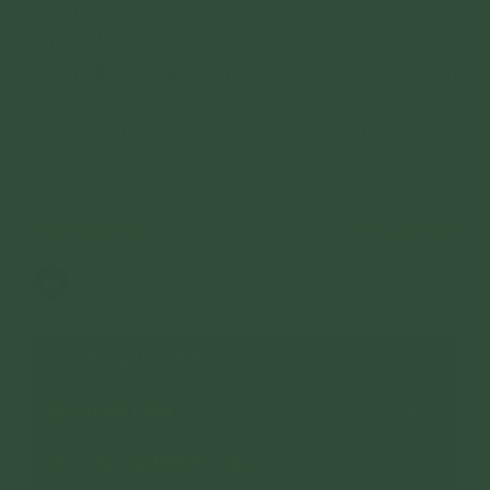
Cúng dường trường hạ: Cơ hội để nhận được
nhiều phúc lành
Công đức cúng dường Tam Bảo: Được hạnh
phúc, sức khỏe và danh vị
Tam Bảo là gì? Những điều cần biết về quy y
Tam Bảo
676 lượt xem
29/07/2022
1
CHUYÊN MỤC: VIDEO
Trạch Pháp
Chương Trình Tu Tập