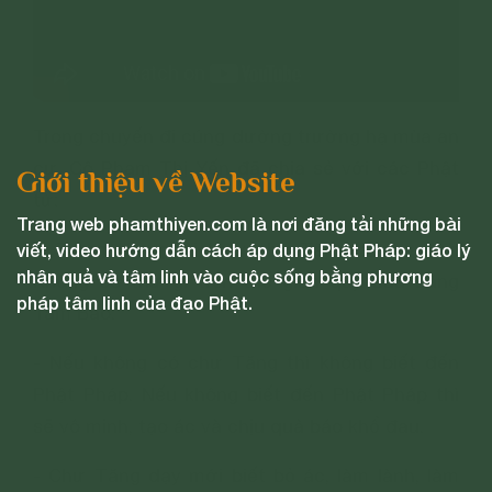
Trong chuyến đi cúng dường trường hạ mùa an
cư, Cô Phạm Thị Yến đã chia sẻ với các Phật
Giới thiệu về Website
tử:
Trang web phamthiyen.com là nơi đăng tải những bài
1. Trong tâm phải thấy chư Tăng là cao quý.
viết, video hướng dẫn cách áp dụng Phật Pháp: giáo lý
nhân quả và tâm linh vào cuộc sống bằng phương
Không có thứ gì trên thế gian quý báu bằng
pháp tâm linh của đạo Phật.
Tam Bảo.
- Nếu không có chư Tăng thì không biết đến
Phật Pháp. Nếu không biết đến Phật Pháp thì
sẽ vô minh, tạo ác và chịu quả báo khổ đau.
- Chư Tăng dạy mới biết bỏ ác, làm lành, làm