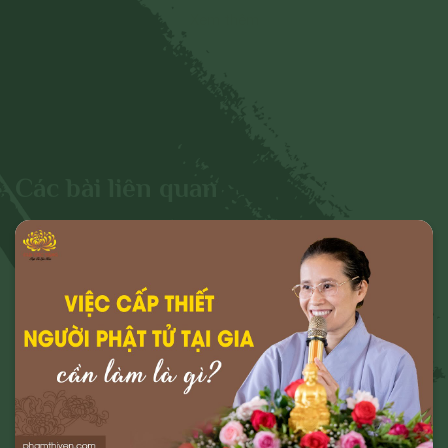
Xem thêm
hình ảnh liên quan đến:
- Chủ quyền của đất nước;
- Các vấn đề về chính trị;
- Các phát ngôn cho mục đích hoặc có
dấu hiệu chống lại Đảng, Nhà nước, chia rẽ
và gây mất đoàn kết dân tộc, đoàn kết tôn
Các bài liên quan
giáo;
- Vi phạm hoặc có dấu hiệu vi phạm chính
sách, pháp luật của Nhà nước và thuần
phong, mỹ tục của dân tộc.
Cho mục đích trên, chúng tôi tuyên bố có
quyền xóa, gỡ bỏ hoặc thực hiện bất kỳ
biện pháp nào thuộc quyền của Quản trị
trang và Chủ sở hữu; và tố cáo với cơ