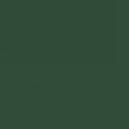
----------
Hành Phạm Hạnh - Kinh Chuyện Con Thỏ (Tiền
Thân Sasa)
khi Ngài trú tại Kỳ Viên về sự cúng dường vật dụng
ệ cung cấp đủ mọi thứ cần thiết cho Giáo đoàn, đứng