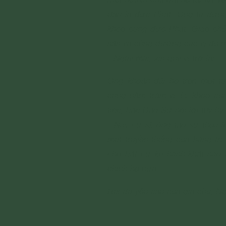
đầu là đức Phật. Ông ta dựng
kheo cùng đức Phật, Giáo chủ
sẵn và cúng dường các vị đủ 
- Ngày mai, xin quý vị trở lại.
Ông khoản đãi họ trọn một t
cùng năm trăm vị Tỷ-kheo của
tiệc, bậc Ðạo Sư nói lời tùy h
- Này cư sĩ, ông tạo sự thỏa l
một truyền thống của hàng tr
cho bất cứ kẻ hành khất nào 
chính họ nữa.
Rồi do yêu cầu của gia chủ, N