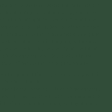
ta trị vì ở Ba-la-nại, Bồ-tát sinh ra là một con
. Một phía rừng này là chân một ngọn núi, ở phía
a thứ ba là một ngôi làng biên địa. Thỏ có ba bạn:
ừng và một con Rái cá. Bốn con vật khôn ngoan
ăn tìm thức ăn của mình trong một khu riêng biệt
họp lại với nhau. Thỏ rất thông tuệ, có tài khuyến
ý cho ba bạn kia; dạy các bạn ấy nên bố thí, nên
giữ gìn ngày trai giới. Chúng đều tiếp thu lời
trú ở chỗ riêng của mình trong khu rừng ấy.
Bồ-tát quan sát bầu trời, nhìn mặt trăng và biết
i liền dặn ba bạn kia:
a bạn hãy thực hành giới luật và giữ gìn ngày trai.
 thực hiện đạo đức thì việc bố thí sẽ mang lại cho
 thì hễ có kẻ nào đến xin bạn, bạn hãy cho họ ăn