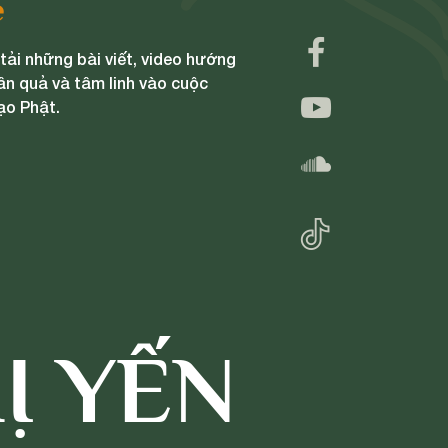
e
ải những bài viết, video hướng
ân quả và tâm linh vào cuộc
ạo Phật.
Ị YẾN