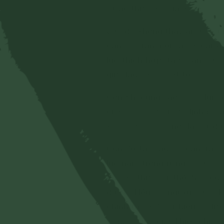
- Các thứ này của ai đây?
Sau đó không thấy ai là chủ 
cắn con rắn mối và hai cái x
lúc thích hợp, ta sẽ ăn các
giữ đạo hạnh thật tốt.
Con Khỉ cũng vào trong lùm 
của nó trong rừng, định sẽ ă
xuống, suy nghĩ nó đã giữ đ
Còn Bồ-tát vào lúc cần, ra n
lúc nằm trong rừng, ngài ch
có các thứ như thế. Nếu có a
được. Nếu có người hành kh
chính ta vậy". Sự biểu lộ đ
thạch trắng của Thiên chủ Ðế