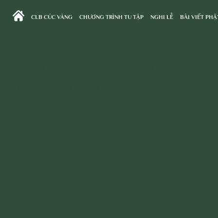
CLB CÚC VÀNG
CHƯƠNG TRÌNH TU TẬP
NGHI LỄ
BÀI VIẾT PHẬ
Trang chủ
>
Video
>
Trạch Pháp
>
Trạch Pháp Thường Kỳ
] Giải nghi về tiền thân của Đức
ạch Pháp thường kỳ 03/5/Tân 