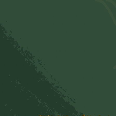
nhân, nó tròng dây vào cổ mang cái lọ, dùng răng
iên mang về cất vào hang của nó. Nó tự nghĩ: "Vào
 thứ này". Rồi nó nằm xuống, suy nghĩ vừa rồi nó
cây, lượm một cành xoài rồi mang lên cất vào khu
n các trái xoài ấy vào lúc thích hợp. Rồi nó nằm
ức hạnh thật đúng.
goài để định ăn đọt non trên bãi cỏ Kusa và trong
ợt nghĩ: "Ta chẳng có dầu, chẳng có cơm, chẳng
i đến đây xin ta, ta đâu có thể lấy cỏ mà cho họ
ất nào đến với ta, ta sẽ cho người ấy thịt của
ức hạnh sáng ngời ấy làm cho chiếc ngai bằng cẩm
 Thích nóng lên.