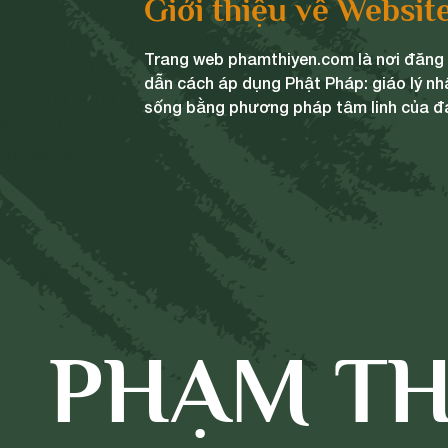
Giới thiệu về Websit
m phá ra duyên cớ, rồi quyết định thử lòng con
Trang web phamthiyen.com là nơi đăng t
iên chủ giả là một Bà-la-môn đến đứng gần nơi ở
dẫn cách áp dụng Phật Pháp: giáo lý nh
ại sao ông đứng đó, ông đáp:
sống bằng phương pháp tâm linh của đ
đói giữ trai giới, nếu có được thứ gì để ăn, tôi sẽ
ột đạo sĩ.
ức ăn.
 với Ðế Thích:
 cá hồng tôi đã gọn mang
PHẠM TH
ng nước cả của sông Hằng,
la-môn hỡi, ăn cho thỏa,
 ở lại đây chốn núi ngàn.