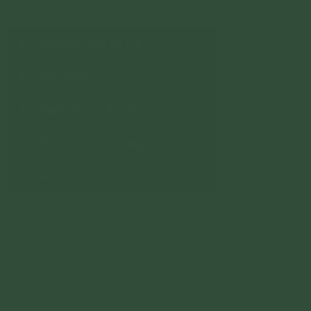
Trạch Kinh Pháp Cú
>
Chương Trình Tu Tập
Đạo Tràng
Hành Hương Ấn Độ
Phật Pháp Ứng Dụng
Khác