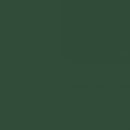
Công Đức Sách Tấn, Thực 
Chuyện này do bậc Ðạo Sư kể 
cho các Tỷ-kheo.
Một người chủ đất nọ tại Xá-v