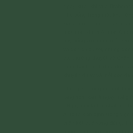
Ngày xưa, khi vua Brahmadat
Thỏ sống trong một khu rừng
kia là một con sông và ở phí
một con Khỉ, một con Chó r
này sống với nhau, mỗi con s
và đến chiều tối, chúng đến 
dụ, thường thuyết về Chân l
tuân hành luật đạo đức và 
khuyến dụ ấy và mỗi con đến 
Thời gian trôi qua, một hôm 
rằng hôm sau là ngày trai giớ
- Ngày mai là trai nhật. Cả b
Ai tỏ ra kiên định trong việc
vị ấy kết quả xứng đáng. Thế
bằng chính thức ăn của bạn.