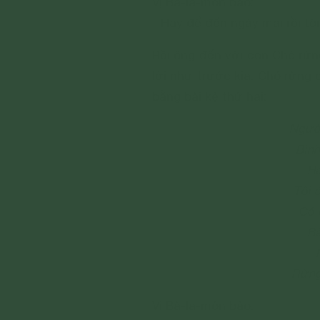
Vị Bà-la-môn bảo:
- Hãy để đến ngày mai rồi tôi
Rồi ông đến với con Chó rừn
lời như trước kia. Chó rừng
bằng bài kệ thứ hai:
Người
Bình
Ha
Tôi 
Có 
Bà
Rừng 
Vị Bà-la-môn bảo: