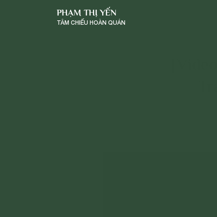
PHẠM THỊ YẾN
TÂM CHIẾU HOÀN QUÁN
[Video
Tr
-
a
a
+