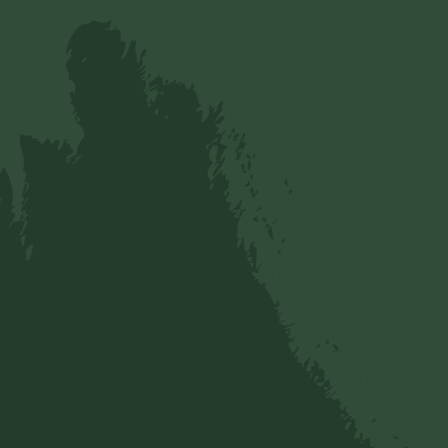
Tất cả đều đồng ý, rồi ai nấ
Tờ mờ sáng hôm sau, Rái cá 
có một người đánh cá bắt đư
đem chôn chúng dưới cát trê
thêm cá. Rái cá đánh hơi đư
cát lên, trông thấy cá liền lôi
- Cá của ai đây?
Không thấy chủ nhân đâu, nó
về để vào nơi nó ở, định sẽ
nghĩ mình thật đạo hạnh quá
Con Chó rừng cũng ra đi k
người trông coi đồng ruộng 
sữa đông. Nó kêu lớn lên ba l