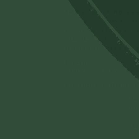
Ðế Thích quán tưởng và khá
Thỏ chúa này. Trước hết, Th
của con Rái cá. Rái cá hỏi t
- Này Hiền giả, tôi vừa nhịn 
hoàn tất mọi bổn phận của m
Rái cá nói:
- Tốt lắm, tôi sẽ cho ngài th
Rồi nó đọc bài kệ đầu để nói
Bảy
Từ dò
Bà-
Và