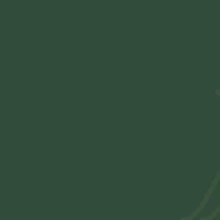
y về chỗ của mình.
ra đi tìm mồi, xuống tới bờ sông Hằng. Bấy giờ
ợc bảy con cá hồng, xâu cá vào một sợi mây rồi
n bờ sông. Sau đó, ông ta lại xuống sông để bắt
ợc mấy con cá đang được chôn vùi kia, liền bới
 ra và kêu lớn lên ba lần:
 liền lấy răng cắn xâu cá ấy mang vào rừng đem
 ăn vào lúc thích hợp. Thế rồi nó nằm xuống suy
!
iếm thức ăn và tìm thấy trong túp lều của một
hai xiên nướng thịt, một con rắn mối và một lọ
ần: