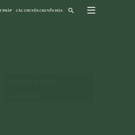
T PHÁP
CÂU CHUYỆN CHUYỂN HÓA
 Phật |
Sửu
CHUYÊN MỤC: VIDEO
Trạch Pháp
Trạch Pháp Thường Kỳ
>
Trạch Kinh Mi Tiên Vấn Đáp
>