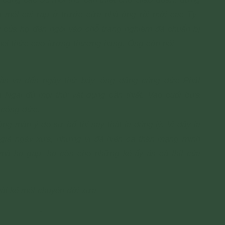
 một cái rạp ở trước cửa nhà ông rồi mời các Tỷ-
 của họ đến ngồi vào chỗ trang nghiêm đã chuẩn bị
mọi thức cao lương thượng hạng. Ông còn nói:
uần và đến ngày thứ bảy, ông dâng cúng đức Phật
 Ngài đủ mọi thứ vật dụng cần thiết. Vào cuối bữa
ỷ công đức:
òng mãn ý do sự bố thí này thật là đúng lý. Vì đây là
í giả ngày xưa, những vị đã hiến cả thân mạng mình
mà họ gặp, họ còn cho những kẻ ấy ăn cả thịt của
gài kể một chuyện đời xưa.
*