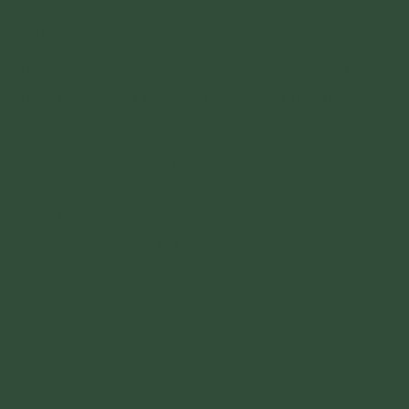
 sẽ tính.
g. Khi được hỏi vì sao ông đứng đó, ông cũng trả
 cũng sẵn sàng hứa tặng ông đồ ăn và nói với ông
 coi đồng dành thức ăn tối
 sữa kia; rắn mối nữa đây.
i xiên để nướng thịt này
đây trót dại lấy ngay ấy mà.
bao nhiêu tôi đà tặng đấy,
-la-môn xin hãy ăn thôi!
Nếu ngài hạ cố đến nơi
này ở lại cùng tôi một hồi.