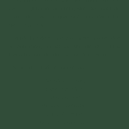
Ba là: Phụng thờ các bậc Hiền Thánh, thương
yêu cứu giúp khổ nạn chúng sinh, đem oai thần
phước đức bảo bọc quần sinh, dùng đại trí tuệ
diệt trừ ấm cái.
Ông nếu làm được như vậy thì đời này sẽ sống
an lành, không bị chết oan. Nhờ giới đức trí tuệ
thanh tịnh nên đời đời thường được an ổn.
Bấy giờ, đức Thế Tôn nói kệ rằng:
Thờ mặt trời vì sáng
Thờ cha vì biết ân
Thờ vua vì uy lực
Thờ thầy vì nghe đạo.
Cầu y sĩ vì mạng
Dựa cường hào vì hơn