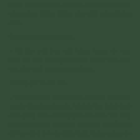
nghe tin đến thăm, khuyên ông nên trị bệnh,
nhưng ông khăng khăng dầu chết cũng không
chịu.
Ông trả lời với mọi người:
- Tôi thờ mặt trời, mặt trăng, trung với vua,
hiếu với cha. Tôi nguyện theo đạo lý này suốt
đời, dầu chết cũng không đổi chí.
Trưởng giả Tu-đạt nói:
- Thầy tôi chính là đức Phật, oai đức khắp nơi,
ai gặp đều được lợi ích. Anh hãy thử thỉnh Ngài
đến giảng kinh, chú nguyện cho anh. Tôi thấy
mọi người nghe được lời Phật dạy họ đều cải
đổi tâm tính trở nên thiện lành, không giống với