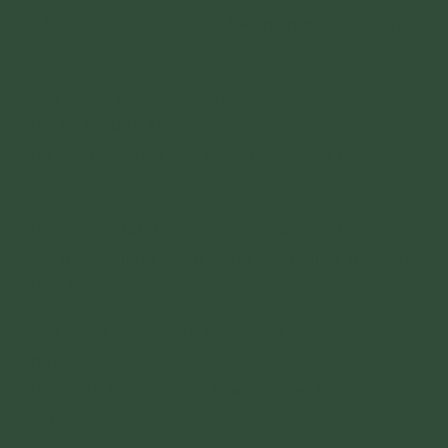
- Người sống ở đời có ba trường hợp bị chết
oan:
Một là: Có bệnh không điều trị.
Hai là: Điều trị không cẩn thận.
Ba là: Không biết hay dở, tự tiện điều trị.
Bệnh này không thể nhờ vào mặt trời, mặt
trăng, trời đất, tổ tiên, vua chúa hay cha mẹ mà
có thể trị lành. Phải sáng suốt hiểu đạo, tùy
thời trị liệu cho được an ổn:
Một là: Tứ đại bất hòa nóng lạnh thì cần y
dược.
Hai là: Bị tà ma nhiễu loạn thì cần tu niệm kinh
giới.