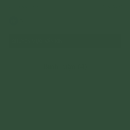
632 lượt xem
11/11/2021
68
CHUYÊN MỤC: VĂN KINH
Bình luận (4)