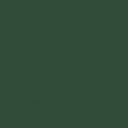
Người thọ pháp hành trì
Nhờ đó bệnh được an.
Được vậy, hết giận sầu
Cũng không có tai ương
Muốn an ổn kiết tường
Hãy thờ người học rộng.
Bấy giờ, trưởng giả nghe Phật thuyết pháp,
những nghi ngờ liền dứt sạch như mây mù tan
tác. Ông cho mời lương y đến trị bệnh và
chuyên tâm tu học đạo. Nhờ vậy tứ đại điều
hòa, bệnh tật không còn, như uống nước cam
lộ, trong ngoài khoan khoái, thân tâm an định,
đắc quả Tu-đà-hoàn. Thân thuộc và người
trong nước ai nấy đều kính nể ông.