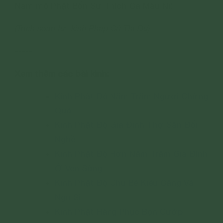
Nam mô Phật Bổn Sư Thích Ca Mâu Ni!
(Trích soạn từ: kinh Pháp Cú Thí Dụ)
-----
Xem thêm các bài kinh:
Kinh Phật Độ Năm Trăm Người Chứng
Quả
Kinh Phật Độ Gia Đình Thợ Săn Đổi
Nghề
Kinh Phật Độ Hơn Năm Trăm Gia Đình
Ở Ven Sông
Kinh Phật Độ Chú Bé Kiêu Căng Và
Ngu Si
Kinh Phật Hàng Phục Bọn Cướp