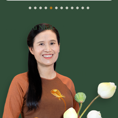
Đọc Nhiều Nhất Trên
Trang
Phạm Thị Yến
Tâm Chiếu Hoàn Quán
CLB CÚC VÀNG
CHƯƠNG TRÌNH TU TẬP
NGHI LỄ
BÀI VIẾT PHẬT PHÁP
CÂU CHUYỆN CHUYỂN HÓA
NHẠC PHẬT GIÁO
GIẢI ĐÁP THẮC MẮC