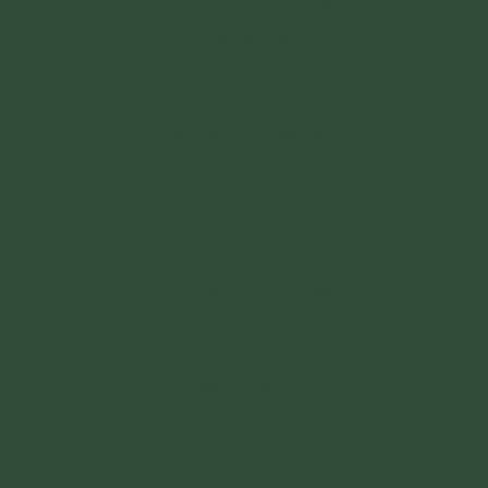
Hiểu pháp nhờ trí tuệ
Tu phước đời đời vui.
Xét bạn: Xem việc làm
Rõ bạn: Lúc nạn gấp
Hiểu vợ: Khi hoan lạc
Biết kẻ trí: Qua lời.
Là thầy giỏi thấy đạo
Giải nghi, giúp trò hiểu
Dạy cho pháp thanh tịnh
Gìn giữ được Pháp tạng.
Nhờ nghe hiện đời lợi
Cả vợ con anh em
Đời sau cũng lợi ích
Nghe nhiều thành thánh trí.
Thu nhiếp nhờ hiểu nghĩa
Hiểu nghĩa giới trang nghiêm