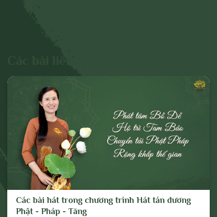
- Các vấn đề về chính trị;
- Các phát ngôn cho mục đích hoặc có
dấu hiệu chống lại Đảng, Nhà nước, chia rẽ
và gây mất đoàn kết dân tộc, đoàn kết tôn
Các bài liên quan
giáo;
- Vi phạm hoặc có dấu hiệu vi phạm chính
sách, pháp luật của Nhà nước và thuần
phong, mỹ tục của dân tộc.
Cho mục đích trên, chúng tôi tuyên bố có
quyền xóa, gỡ bỏ hoặc thực hiện bất kỳ
biện pháp nào thuộc quyền của Quản trị
trang và Chủ sở hữu; và tố cáo với cơ
quan chức năng hoặc thực hiện các biện
Các bài hát trong chương trình Hát tán dương
pháp pháp lý cần thiết để ngăn chặn, xử lý
Phật - Pháp - Tăng