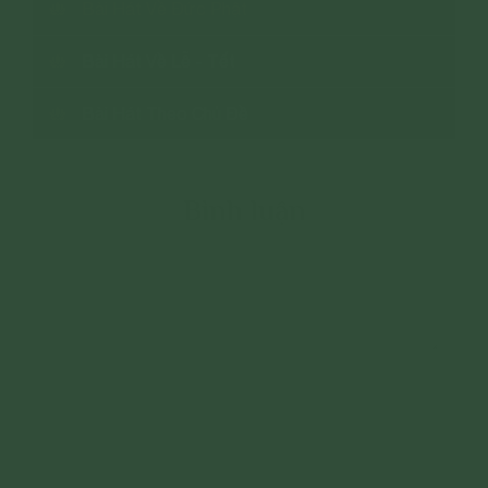
Bài Hát Về Đức Phật
Bài Hát Về Lễ - Tết
Bài Hát Theo Chủ Đề
Bình luận