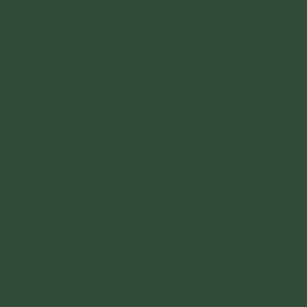
đản sinh cõi Ta bà.
Nơi vườn Lâm Tỳ Ni
vua trời thành tâm kính lễ
bậc tối thắng, vô tỷ
bậc vĩ nhân cao quý
đản sinh ban Pháp màu.
Nơi vườn Lâm Tỳ Ni
Thiên nhân hát ca reo vui
bậc tối thắng, vô tỷ
bậc vĩ nhân cao quý
đản sinh cứu muôn loài.
Bậc vĩ nhân cao quý