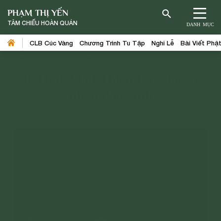
PHẠM THỊ YẾN
TÂM CHIẾU HOÀN QUÁN
DANH MỤC
CLB Cúc Vàng
Chương Trình Tu Tập
Nghi Lễ
Bài Viết Phậ
Trang chủ
>
Nhạc Phật Giáo
>
Bài Hát Về Đức Phật
Bài hát: Phật Thích Ca - bậc vĩ
nhân đản sinh