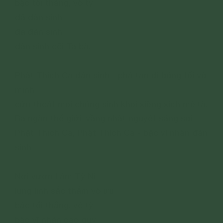
bậc tối thắng, vô tỷ
đã đản sinh
đã đản sinh
đản sinh cõi Ta bà.
Phật Thích Ca đản sinh - phá tan đi bóng tối vô
minh
cứu thoát mọi chúng sinh khỏi xiềng xích mê tà.
Ba ngàn thế giới, vầng nhật nguyệt sáng soi.
Phật Thích Ca, Phật Thích Ca - bậc vĩ nhân đản
sinh.
Nơi vườn Lâm Tỳ Ni
lung linh sắc thắm vô ưu
bậc tối thắng, vô tỷ
bậc vĩ nhân cao quý