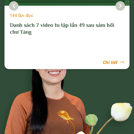
144 lần đọc
Danh sách 7 video tu tập lần 49 sau sám hối
chư Tăng
Chi tiết
Phạm Thị Yến
Tâm Chiếu Hoàn Quán
CLB CÚC VÀNG
CHƯƠNG TRÌNH TU TẬP
NGHI LỄ
BÀI VIẾT PHẬT PHÁP
CÂU CHUYỆN CHUYỂN HÓA