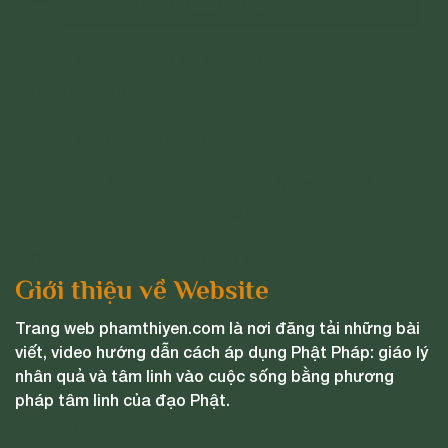
Sáng tác lời: Phật tử Phạm Thị Yến (Tâm Chiếu
Hoàn Quán)
Sáng tác nhạc: Xuân Trí
Thể hiện: Minh Đức, Ngọc Ký, Ngọc Liên, Linh
Phạm cùng vũ đoàn Ánh Dương
Biên đạo: Ngọc Linh, Đinh Hồng
Giới thiệu về Website
-----
Trang web phamthiyen.com là nơi đăng tải những bài
Lời bài hát:
viết, video hướng dẫn cách áp dụng Phật Pháp: giáo lý
nhân quả và tâm linh vào cuộc sống bằng phương
Bậc vĩ nhân
pháp tâm linh của đạo Phật.
bậc vĩ nhân cao quý