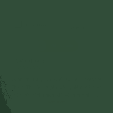
Gửi bình luận
Quản trị trang
28/06/2024
Quản trị trang và Chủ sở hữu Website
Phạm Thị Yến tuyên bố nghiêm cấm và
miễn trừ trách nhiệm đối với mọi bình luận,
Xem thêm
hình ảnh liên quan đến:
- Chủ quyền của đất nước;