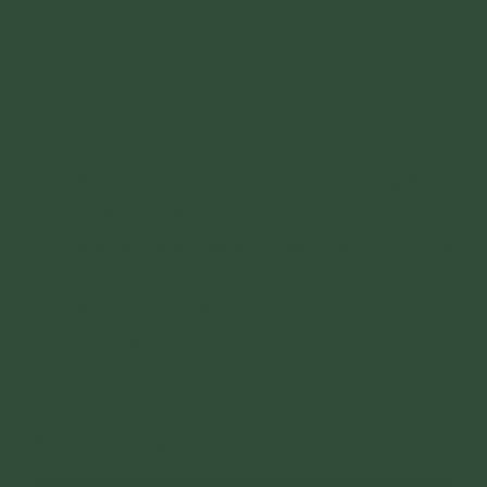
(Quý vị và các bạn được phép sử dụng bài hát này,
tuy nhiên cần giữ đúng giai điệu, lời bài hát và giới
thiệu đầy đủ thông tin tác giả của nhạc phẩm).
Các bài nên xem:
Bài hát: Tháng tư vạn loài kính mừng Đức
Phật đản sinh
Bài hát: Nhân thiên kỷ niệm ngày Đức Phật
đản sinh
Bài hát: Đức Phật đản sinh lợi ích cho
muôn loài
-----------
Phiên bản Song ngữ: