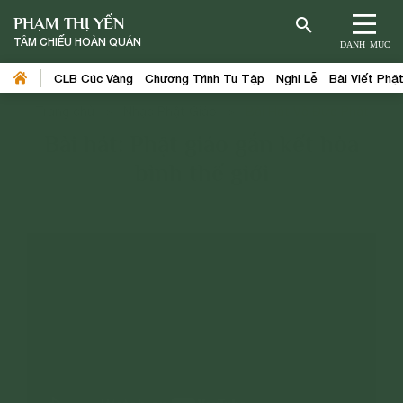
PHẠM THỊ YẾN
TÂM CHIẾU HOÀN QUÁN
DANH MỤC
CLB Cúc Vàng
Chương Trình Tu Tập
Nghi Lễ
Bài Viết Phậ
Trang chủ
>
Nhạc Phật Giáo
>
Bài Hát Về Đức Phật
Bài hát: Phật giáo gắn kết hòa
bình thế giới