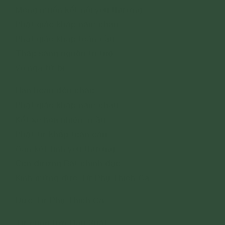
Mong muốn kết nối yêu thương
Phật giáo khắp năm châu
Phật giáo khắp toàn cầu
Thắp sáng nguồn trí tuệ
Vô ngã từ bi.
Hân hoan đón chào
Phật giáo khắp năm châu
Kết xe hoa nhiệm mầu
Phật tử khắp toàn cầu
Gắn kết tình yêu thương
Con đường Bát chính đạo
Kính mừng đức Từ Phụ Thích Ca.
Đức Từ Phụ Thích Ca
Từ cung trời Đâu Suất