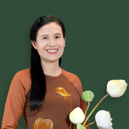
Đọc Nhiều Nhất Trên
Trang
Phạm Thị Yến
Tâm Chiếu Hoàn Quán
CLB CÚC VÀNG
CHƯƠNG TRÌNH TU TẬP
NGHI LỄ
BÀI VIẾT PHẬT PHÁP
CÂU CHUYỆN CHUYỂN HÓA
NHẠC PHẬT GIÁO
GIẢI ĐÁP THẮC MẮC