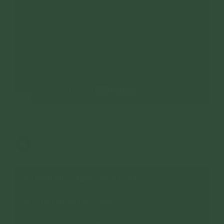
4,993 lượt xem
05/05/2023
2
CHUYÊN MỤC: NHẠC PHẬT GIÁO
Bài Hát Về Đức Phật