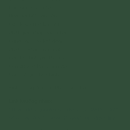
Đản sinh cõi ta bà
Hoá giải hết oán hận
Cứu khổ cùng ban vui
Phật giáo khắp năm châu
Cùng nắm tay kết đoàn
Phật tử khắp toàn cầu
Gắn kết tình yêu thương.
Con đường Bát chính đạo
Cho thế giới hoà bình.
Kính mừng đức Từ Phụ Thích Ca.
Link khuông nhạc:
https://drive.google.com/file/d/1pLO8KPG7Qd99
5Ksxxbem7yIWEmwrekcD/view?usp=drive_link