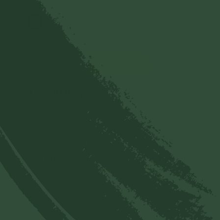
Gửi bình luận
Quản trị trang
28/06/2024
Quản trị trang và Chủ sở hữu Website
Phạm Thị Yến tuyên bố nghiêm cấm và
miễn trừ trách nhiệm đối với mọi bình luận,
Xem thêm
hình ảnh liên quan đến:
- Chủ quyền của đất nước;
- Các vấn đề về chính trị;