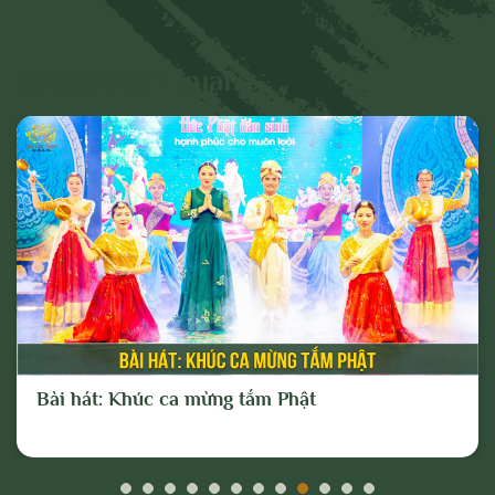
- Các phát ngôn cho mục đích hoặc có
dấu hiệu chống lại Đảng, Nhà nước, chia rẽ
và gây mất đoàn kết dân tộc, đoàn kết tôn
Các bài liên quan
giáo;
- Vi phạm hoặc có dấu hiệu vi phạm chính
sách, pháp luật của Nhà nước và thuần
phong, mỹ tục của dân tộc.
Cho mục đích trên, chúng tôi tuyên bố có
quyền xóa, gỡ bỏ hoặc thực hiện bất kỳ
biện pháp nào thuộc quyền của Quản trị
trang và Chủ sở hữu; và tố cáo với cơ
quan chức năng hoặc thực hiện các biện
Bài hát: Khúc ca mừng tắm Phật
pháp pháp lý cần thiết để ngăn chặn, xử lý
các hành vi vi phạm hoặc hành vi có dấu
hiệu vi phạm nêu trên.