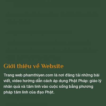
Sáng tác lời: Phật tử Phạm Thị Yến (Tâm Chiếu
Hoàn Quán)
Sáng tác nhạc: Nhạc sĩ Chu Oanh
Thể hiện: Sao mai Đào Tố Loan, Hoàng Viết
Danh cùng dàn hợp xướng, nhóm múa Phật tử
CLB Tuổi Trẻ Chùa Ba Vàng
Giới thiệu về Website
----
Trang web phamthiyen.com là nơi đăng tải những bài
Lời bài hát:
viết, video hướng dẫn cách áp dụng Phật Pháp: giáo lý
nhân quả và tâm linh vào cuộc sống bằng phương
Muôn loài chúng sinh
pháp tâm linh của đạo Phật.
Yêu quý hoà bình
Muôn loài chúng sinh