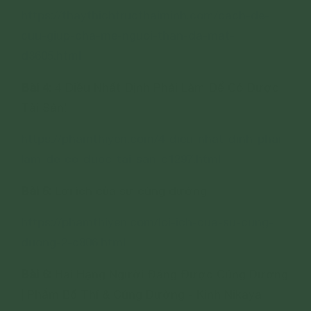
https://thaythichtructhaiminh.com/cach-de-
cuu-giup-cha-me-nguoi-than-da-mat-
d3605.html
Bài 4:
4 Điều Nhất Định Phải Làm Để Có Được
Tài Sản!
https://phamthiyen.com/4-dieu-nhat-dinh-phai-
lam-de-co-duoc-tai-san-c1297.html
Bài 5:
Lợi ích của sự cúng dường
https://phamthiyen.com/loi-ich-cua-su-cung-
duong-2-c806.html
Bài 6:
Hai Hạng Người Đáng Được Cúng Dường
| Phẩm Bố Thí & Cúng Dường - Kinh Nikaya