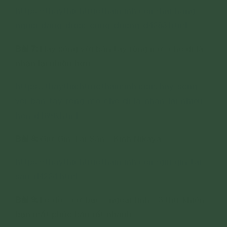
https://thaythichtructhaiminh.com/hai-hang-
nguoi-dang-duoc-cung-duong-d4283.html
Bài 7:
Hãy sống với bàn tay rộng mở, cho đi là
nhận lại nhiều hơn
https://thaythichtructhaiminh.com/hay-song-
voi-ban-tay-rong-mo-cho-di-la-nhan-lai-nhieu-
hon-d1856.html
Bài 8:
Giữ Gìn Tài Sản - Kinh Nikaya
https://thaythichtructhaiminh.com/giu-gin-tai-
san-d4224.html
Bài 9:
Lô đề - cờ bạc - ngoại tình - 3 thứ khiến
bạn mất phúc báu rất nhanh