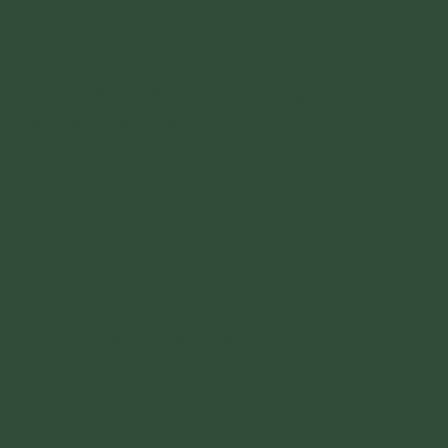
- Link:
https://www.youtube.com/watch?
v=mUFaWcwK1Oo
(4) Nghiệp Khó có thai và cầu an
khi mang thai
- Tiêu đề video: Khó có con vì Polyp tử cung -
Hạnh phúc vỡ òa khi mang thai sau 2 tháng hồi
hướng công đức lục hòa
- Link:
https://www.youtube.com/watch?
v=0uVcimcC9IY
(5) Nghiệp Con bất hiếu
- Tiêu đề video: Từ "Đại ca" trở thành con
ngoan nhờ người mẹ áp dụng phương pháp này