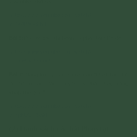
cho nhiều đời sau
https://www.youtube.com/watch?
v=Or3P8OdLN1c
Bài 5:
Phước báu khi hoan hỷ phát tâm Bồ đề
https://www.youtube.com/watch?
v=bxwRxB55ouU
Bài 6:
Năng lực, ý nghĩa của câu "Phát tâm bồ
đề, hộ trì Tam Bảo, chuyển tải Phật Pháp, rộng
khắp thế gian"
https://www.youtube.com/watch?
v=5pMZJf7SakI
(2) Danh sách các bài Pháp tại