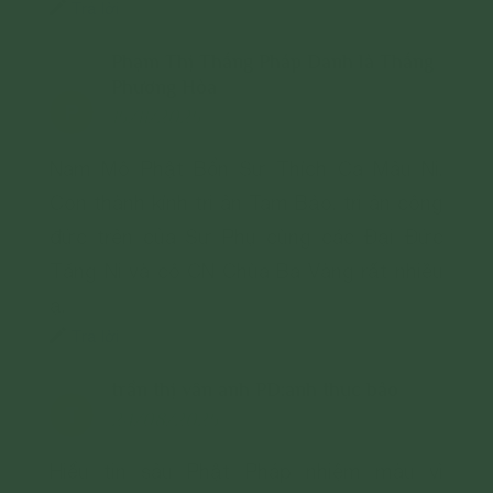
Trả lời
hiệu vi phạm nêu trên.
Phạm Thị Thắng Pháp Danh là Thắng
Phương Hòa
P
15/11/2025
Nam Mô Phật Bổn Sư Thích Ca Mâu Ni.
Con thành kính tri ân Tam Bảo, tri ân công
đức trên của Sư Phụ cùng các Đại Đức
Tăng Ni và cô CN Chùa Ba Vàng rất nhiều
ạ.
Trả lời
trần thị vân anh PD:anh thục bảo
T
24/08/2025
Hiểu tin sâu Phật Pháp nhiệm màu vì