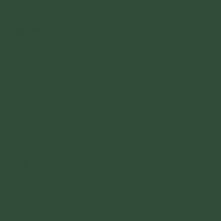
doan-tho-kinh-nikaya-d1048.html
Bài 13:
Kinh Nikaya | Vu Khống Bậc Thánh
https://thaythichtructhaiminh.com/vu-khong-
bac-thanh-kinh-nikaya-d1069.html
Bài 14:
Kinh NiKaya | Quả báo
https://chuabavang.com/phap-am/kinh-nikaya-
giang-giai/kinh-nikaya-pham-qua-bao-
d1658.html
Bài 15:
Kiếp trước nợ gì, kiếp này trả đó – Hiểu
luật nhân quả để bớt khổ đau
https://phamthiyen.com/kiep-truoc-no-gi-kiep-
nay-tra-do-hieu-luat-nhan-qua-de-bot-kho-