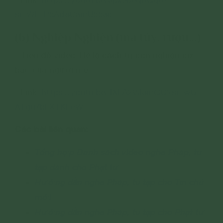
- Link:
https://youtu.be/Jpx9beqRQq8?
si=WL_P5Ad8CamU553c
(6) Nghiệp Nghiện (ma túy, rượu…)
- Tiêu đề video: Hé lộ cách trị con nghiện cờ
bạc của người mẹ
- Link:
https://youtu.be/1XEA2VJ3mQQ?si=wG-
ATgu7bLXTKEeW
Các bài liên quan:
Tổng hợp Danh sách video nghe Pháp, tu
tập dành cho Phật tử
Hướng dẫn nghe Pháp, tu tập cho Tín chủ
mới
Hướng dẫn nghe Pháp, tu tập cho Phật tử