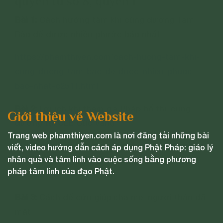
quyển tu số 8, quyển 1
Bài 1:
Cách hướng tâm khi cúng dường Tam
Bảo để được nhiều phước báo nhất
https://phamthiyen.com/cach-huong-tam-khi-
cung-duong-tam-bao-de-duoc-nhieu-phuoc-
bao-nhat-c2511.html
Bài 2:
Lợi ích khi tham gia Pháp bố thí, cúng
Giới thiệu về Website
dường tại CLB Cúc Vàng
Trang web phamthiyen.com là nơi đăng tải những bài
https://phamthiyen.com/loi-ich-khi-tham-gia-
viết, video hướng dẫn cách áp dụng Phật Pháp: giáo lý
nhân quả và tâm linh vào cuộc sống bằng phương
phap-bo-thi-cung-duong-tai-clb-cuc-vang-
pháp tâm linh của đạo Phật.
c1850.html
Bài 3:
Cách để cứu giúp cha mẹ, người thân đã
mất