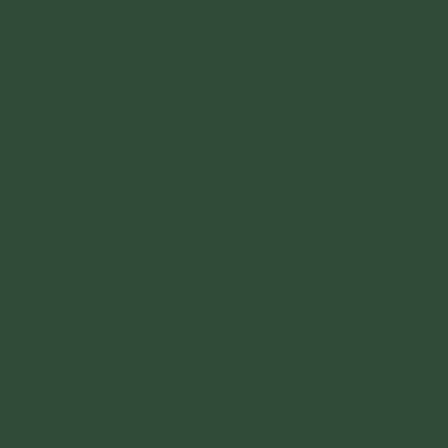
vu-lan-c4333.html
Bài 19:
9 ân đức của cha mẹ
https://thaythichtructhaiminh.com/9-an-duc-
cua-cha-me-d4317.html
Bài 20:
Điềm báo để biết mình dừng nghiệp!
https://phamthiyen.com/diem-bao-de-biet-
minh-dung-nghiep-c1213.html
Bài 21:
Dấu hiệu nhận biết mình sẽ dừng nghiệp
ác?
https://phamthiyen.com/dau-hieu-nhan-biet-
minh-se-dung-nghiep-ac-c2509.html