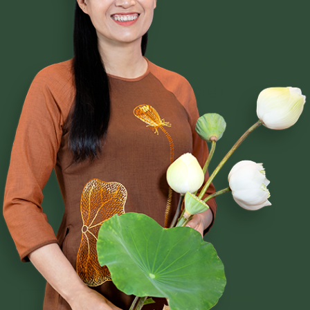
Phạm Thị Yến
Tâm Chiếu Hoàn Quán
CLB CÚC VÀNG
CHƯƠNG TRÌNH TU TẬP
NGHI LỄ
BÀI VIẾT PHẬT PHÁP
CÂU CHUYỆN CHUYỂN HÓA
NHẠC PHẬT GIÁO
GIẢI ĐÁP THẮC MẮC
Mọi thắc mắc xin liên hệ theo số Hotline:
038 669 0818