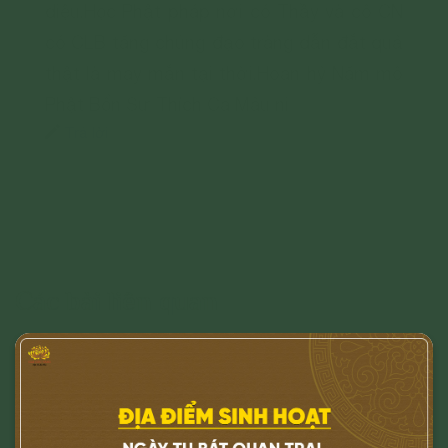
diệu.Học Phật pháp nơi có Thầy và cô CN
có CLB tăng chúng đạo tràng dẫn đắt quả
thật là may mắn tại thời.Hoan hỷ Năm mô
Phật Bổn Sư Thích Ca Mâu ni
Trả lời
Các bài liên quan