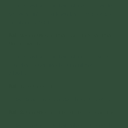
https://thaythichtructhaiminh.com/co-bac-lo-
de-ngoai-tinh-3-thu-khien-ban-mat-phuc-bau-
rat-nhanh-d1692.html
Bài 10:
Kinh Nikaya | Phẩm Cư Sĩ Và Bổn Phận
Người Gia Chủ
https://thaythichtructhaiminh.com/cu-si-va-
bon-phan-nguoi-gia-chu-kinh-nikaya-
d1064.html
Bài 11:
Bố thí có trí
https://phamthiyen.com/bo-thi-co-tri-c782.html
Bài 12:
Kinh Nikaya | Trường Thọ và Đoản Thọ
https://thaythichtructhaiminh.com/truong-tho-