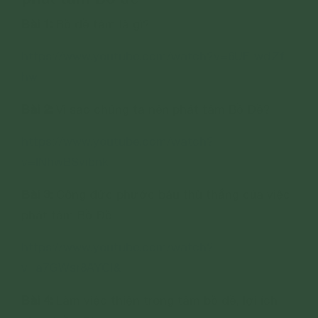
Bài 1:
Bồ đề tâm là gì?
https://www.youtube.com/watch?v=6UF-wdZf-
hw
Bài 2:
Vì sao chúng ta nên phát tâm Bồ Đề?
https://www.youtube.com/watch?
v=INhwBSvibnk
Bài 3:
Công đức phước báu thù thắng của việc
phát tâm Bồ Đề
https://www.youtube.com/watch?
v=a7GWsr8AYCI&
Bài 4:
Làm việc thiện trong tâm bồ đề, lợi ích