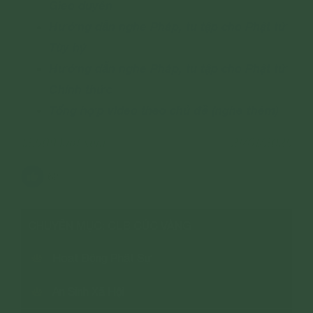
Gieo duyên
Hướng dẫn nghe Pháp, tu tập cho Phật tử
Tùy hỷ
Hướng dẫn nghe Pháp, tu tập cho Phật tử
Chính thức
Tổng hợp video theo chủ đề (nghe thêm)
12,509 lượt xem
21/01/2025
62
CHUYÊN MỤC: CLB CÚC VÀNG
Hoạt Động Phật Sự
An Sinh Xã Hội