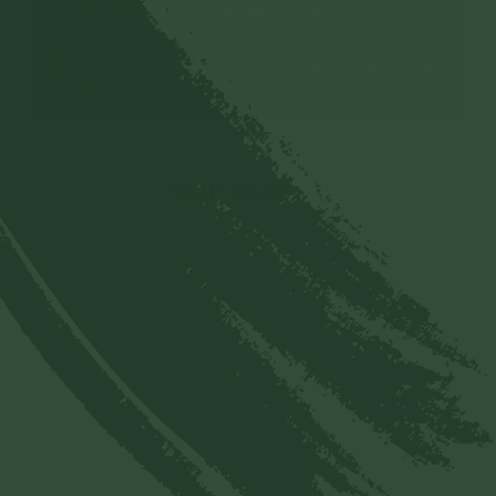
doanh, thương mại của Phật tử
Tổng hợp Danh sách video nghe Pháp, tu tập
dành cho Phật tử
Bình luận (4)