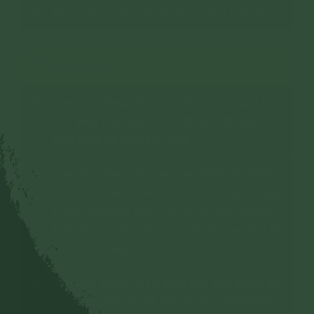
Kiến Thức Dành Cho Phật Tử CLB Cúc Vàng
XEM THÊM
Quy ước chung về tu học thường kỳ ngày tu
Bát quan trai, ngày 14, 30 âm lịch và ngày
tu/lễ chùa tại chùa Ba Vàng
Quy ước chung về công hạnh dành cho Phật
tử, CSĐT/Nhóm khi về tu học thường kỳ ngày
tu Bát quan trai, ngày 14, 30 âm lịch và ngày
tu/lễ chùa tại chùa Ba vàng (Dành cho Phật tử
CLB Cúc Vàng)
Quy ước chung về sử dụng hình ảnh, thông tin
của Chùa, Câu lạc bộ gắn với hoạt động kinh