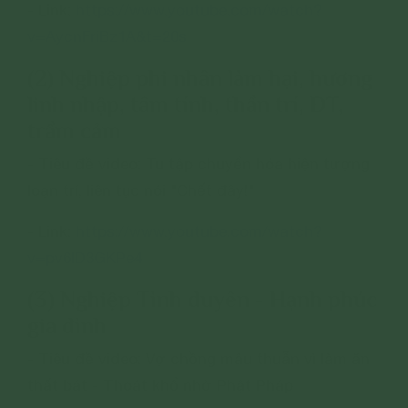
- Link:
https://www.youtube.com/watch?
v=AycnFriBz1A&t=20s
(2) Nghiệp phi nhân làm hại, hương
linh nhập, tâm tính, thần trí, ĐT,
trầm cảm
- Tiêu đề video: Tu tập chuyển hóa hiện tượng
loạn trí, liên tục nói "Chết đây!"
- Link:
https://www.youtube.com/watch?
v=pv6ID3GKPe4
(3) Nghiệp Tình duyên - Hạnh phúc
gia đình
- Tiêu đề video: Vợ chồng mâu thuẫn vì làm ăn
thất bát - Thoát khổ nhờ Phật Pháp