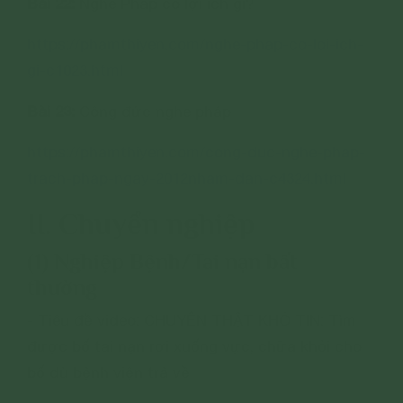
Bài 22:
Nghe Pháp có lợi ích gì?
https://phamthiyen.com/nghe-phap-co-loi-ich-
gi-c1023.html
Bài 23:
Công đức nghe pháp
https://phamthiyen.com/cong-duc-nghe-phap-
trach-phap-ngay-2012nham-dan-c4324.html
II. Chuyển nghiệp
(1) Nghiệp Bệnh/Tai nạn bất
thường
- Tiêu đề video: CHUYỆN THẬT KHÓ TIN: Tìm
được bố tai nạn rơi xuống vực, chữa khỏi cho
bố dù bệnh viện trả về