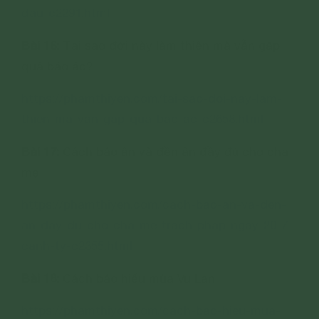
dau-c2291.html
Bài 16:
Tại sao đời này làm thiện mà vẫn gặp
quả báo ác?
https://phamthiyen.com/tai-sao-doi-nay-lam-
thien-ma-van-gap-qua-bao-ac-c2658.html
Bài 17:
Cách báo ân và đền ân đầy đủ cho cha
mẹ
https://phamthiyen.com/cach-bao-an-va-den-
an-day-du-cho-cha-me-trach-phap-ngay-20-7-
canh-ty-c2355.html
Bài 18:
Cách báo hiếu mùa Vu Lan
https://phamthiyen.com/cach-bao-hieu-mua-