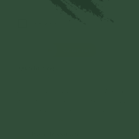
Gửi bình luận
Quản trị trang
28/06/2024
Quản trị trang và Chủ sở hữu Website
Phạm Thị Yến tuyên bố nghiêm cấm và
miễn trừ trách nhiệm đối với mọi bình luận,
Xem thêm
hình ảnh liên quan đến:
- Chủ quyền của đất nước;
Phạm Thị Kiều Vân