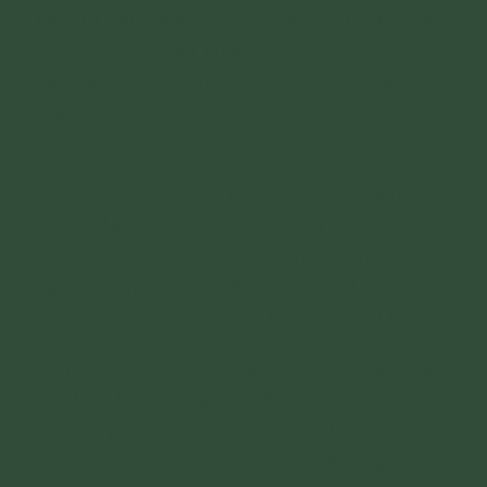
Tập Tu Lục Hòa (“CLB”), nhưng vì các thành
viên có duyên biết nhau là qua Đạo tràng, CLB
nên việc vay và cho vay giữa các thành viên
phải thực hiện theo đúng quy ước chung của
CLB như sau:
1. Việc vay, cho vay phải đảm bảo đúng các
nguyên tắc của pháp luật (không lừa dối, không
ép buộc,...); không được làm ảnh hưởng, liên đới
trách nhiệm đối với Đạo tràng, CLB và/hoặc
các thành viên khác trong Đạo tràng, CLB.
2. Việc vay, cho vay phải được xác lập thành
văn bản theo đúng quy định pháp luật, trong
văn bản phải có nội dung cam kết của các bên:
Việc vay, cho vay là thỏa thuận độc lập, không