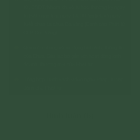
tử, CSĐT/Nhóm khi về tu học thường kỳ ngày
tu Bát quan trai, ngày 14, 30 âm lịch và ngày
tu/lễ chùa tại chùa Ba vàng (Dành cho Phật tử
CLB Cúc Vàng)
Quy ước chung về sử dụng hình ảnh, thông tin
của Chùa, Câu lạc bộ gắn với hoạt động kinh
doanh, thương mại của Phật tử
Tổng hợp Danh sách video nghe Pháp, tu tập
dành cho Phật tử
Bình luận (6)