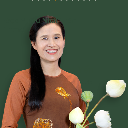
Đọc Nhiều Nhất Trên
Trang
Phạm Thị Yến
Tâm Chiếu Hoàn Quán
CLB CÚC VÀNG
CHƯƠNG TRÌNH TU TẬP
NGHI LỄ
BÀI VIẾT PHẬT PHÁP
CÂU CHUYỆN CHUYỂN HÓA
NHẠC PHẬT GIÁO
GIẢI ĐÁP THẮC MẮC