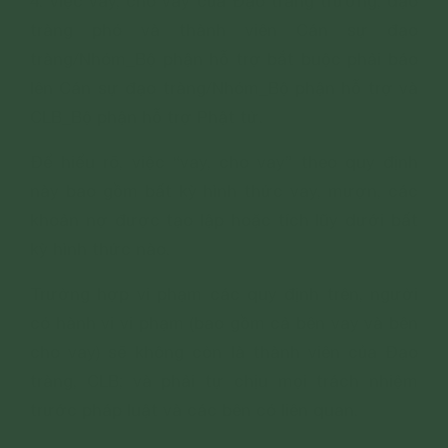
4. Việc vay, cho vay của Đạo tràng trưởng, đạo
tràng phó và thành viên Cán sự đạo
tràng/Nhóm_Bộ phận hỗ trợ bắt buộc phải báo
lên Cán sự đạo tràng/Nhóm_Bộ phận hỗ trợ và
CLB_Bộ phận hỗ trợ Phật tử.
Để hiểu rõ, việc “vay, cho vay” theo quy định
này bao gồm bất kỳ hình thức vay, mượn, các
khoản nợ được tạo lập hoặc tích lũy dưới bất
kỳ hình thức nào.
Trường hợp vi phạm các quy định trên, người
có hành vi vi phạm (bao gồm cả bên vay và bên
cho vay) sẽ không còn là thành viên của Đạo
tràng, CLB; và phải tự chịu mọi trách nhiệm
trước pháp luật và các bên có liên quan.