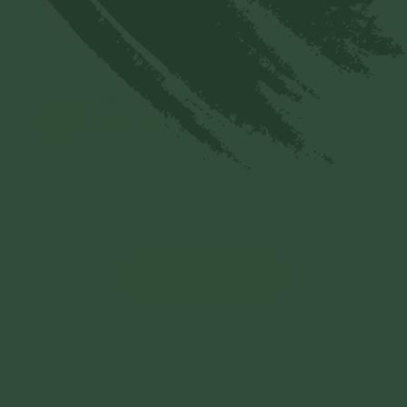
và xin y giáo thực hành ạ
Trả lời
Đồng thị Diên
Đ
30/03/2025
Con xin tri ân cô CNCLB cúc vàng, đã chỉ
dạy cho con được hiểu biết ạ
Trả lời
Xem thêm bình luận