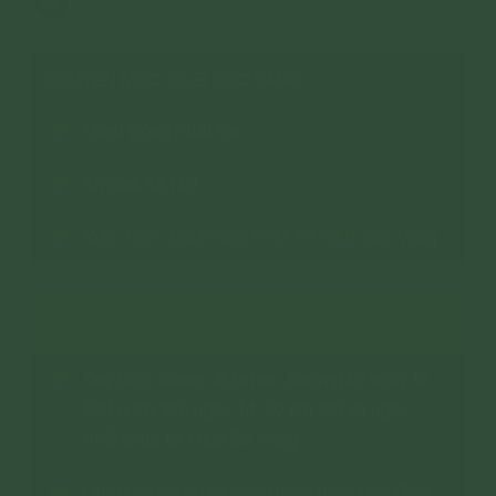
120
CHUYÊN MỤC: CLB CÚC VÀNG
Hoạt Động Phật Sự
An Sinh Xã Hội
Kiến Thức Dành Cho Phật Tử CLB Cúc Vàng
XEM THÊM
Quy ước chung về tu học thường kỳ ngày tu
Bát quan trai, ngày 14, 30 âm lịch và ngày
tu/lễ chùa tại chùa Ba Vàng
Quy ước chung về công hạnh dành cho Phật