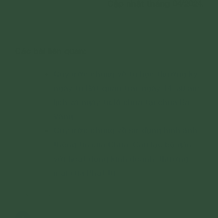
Cập nhật tháng 04/2024.
----------
Các bài liên quan:
Quy ước chung về tu học thường kỳ
ngày tu Bát quan trai, ngày 14, 30 âm
lịch và ngày tu/lễ chùa tại chùa Ba
Vàng
Quy ước chung về sử dụng hình ảnh,
thông tin của Chùa, Câu lạc bộ gắn
với hoạt động kinh doanh, thương
mại của Phật tử
1,118 lượt xem
27/02/2025