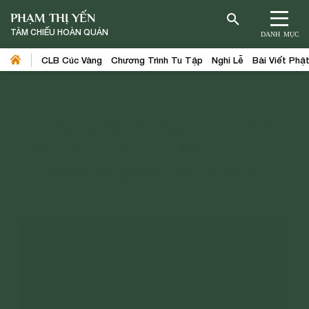
PHẠM THỊ YẾN
TÂM CHIẾU HOÀN QUÁN
DANH MỤC
CLB Cúc Vàng
Chương Trình Tu Tập
Nghi Lễ
Bài Viết Phậ
Trang chủ
>
Video
>
Phật Pháp Ứng Dụng
>
Radio
Tâm Sự
[Video] (Radio tâm sự số 45)
Dù cha mẹ không tốt, con vẫn
luôn là người con có hiếu