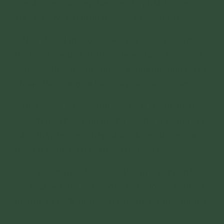
mẹ đến với những điều hay lẽ phải. Bố mẹ còn
khiếm khuyết, nhưng rồi sẽ sửa đổi được.
- Nên thiết lập mối quan hệ một chiều với sự
hiểu biết sáng suốt thì sẽ hoan hỷ, vui vẻ. Ví dụ,
sếp có thể mắng, nói sai nhưng nhân viên
không thể mắng lại hay cãi phải trái với sếp.
- Nhận mọi sự sai trái về mình để hoàn thiện
bản thân, không phản đối lại bố mẹ. Khi nào
cảm thấy bố mẹ chấp nhận được thì nói ra và
nâng đỡ cho bố mẹ, không nên cãi tay đôi.
- Bố mẹ có thể chưa tốt, nhưng khi dạy dỗ, thì
mình phải lắng nghe, để được lợi ích (tức là
những vấn đề gì học được từ bố mẹ thì nên
học).