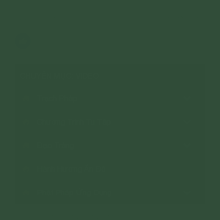
1,667 lượt xem
29/08/2021
1
CHUYÊN MỤC: VIDEO
Trạch Pháp
Chương Trình Tu Tập
Đạo Tràng
Hành Hương Ấn Độ
Phật Pháp Ứng Dụng
Thờ Cúng Đúng Pháp
>