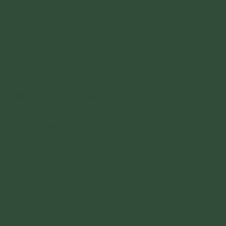
- Biết Phật Pháp, quán chiếu nhân quả thì sẽ
được an yên. Từ đó, chuyển hóa nghiệp xấu
của bản thân với gia đình, hiểu được ý nghĩa
mối quan hệ một chiều và áp dụng vào cuộc
sống để có được sự thanh thản và lợi ích.
Mời các bạn tìm hiểu chi tiết trong video trên!
Bài liên quan
Tội bất hiếu là trọng tội phải chịu quả báo nặng
nề nhất
Cách báo hiếu cha mẹ trọn vẹn - Dù cha mẹ
còn sống hay đã khuất
Tổng hợp những bài hát Vu Lan báo hiếu cha
mẹ xúc động và ý nghĩa nhất