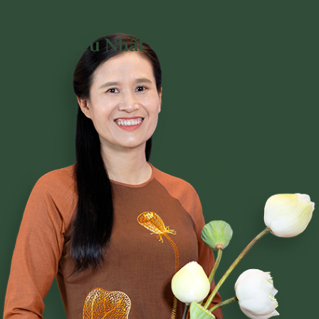
Đọc Nhiều Nhất Trên
Trang
Phạm Thị Yến
Tâm Chiếu Hoàn Quán
CLB CÚC VÀNG
CHƯƠNG TRÌNH TU TẬP
NGHI LỄ
BÀI VIẾT PHẬT PHÁP
CÂU CHUYỆN CHUYỂN HÓA
NHẠC PHẬT GIÁO
GIẢI ĐÁP THẮC MẮC