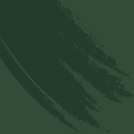
Gửi bình luận
Quản trị trang
28/06/2024
Quản trị trang và Chủ sở hữu Website
Phạm Thị Yến tuyên bố nghiêm cấm và
miễn trừ trách nhiệm đối với mọi bình luận,
Xem thêm
hình ảnh liên quan đến:
- Chủ quyền của đất nước;
- Các vấn đề về chính trị;
- Các phát ngôn cho mục đích hoặc có