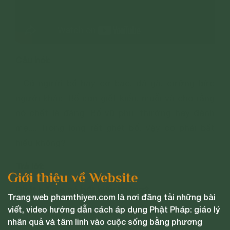
Câu hỏi:
- Có người bố hay cờ bạc, đá gà, cưỡng bức
người khác. Bố còn giết kiến, muỗi và cho rằng
nó chết là đáng. Bố vũ phu, thường hay đánh
mẹ,... Trong lòng rất ghét bố. Vậy có phải bất
hiếu không?
Trả lời:
Giới thiệu về Website
Ghét bố mẹ có bất hiếu không?
Trang web phamthiyen.com là nơi đăng tải những bài
viết, video hướng dẫn cách áp dụng Phật Pháp: giáo lý
- Ghét bố mẹ là bất hiếu.
nhân quả và tâm linh vào cuộc sống bằng phương