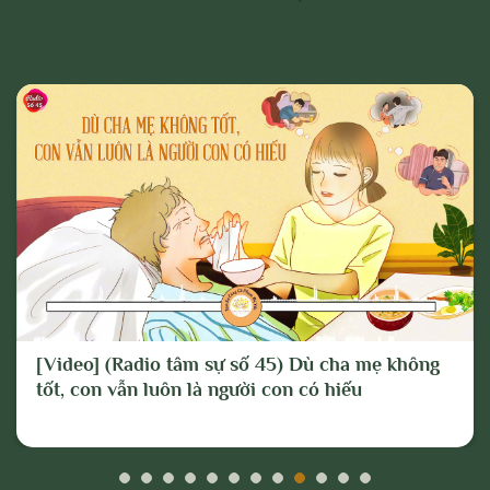
dấu hiệu chống lại Đảng, Nhà nước, chia rẽ
và gây mất đoàn kết dân tộc, đoàn kết tôn
Các bài liên quan
giáo;
- Vi phạm hoặc có dấu hiệu vi phạm chính
sách, pháp luật của Nhà nước và thuần
phong, mỹ tục của dân tộc.
Cho mục đích trên, chúng tôi tuyên bố có
quyền xóa, gỡ bỏ hoặc thực hiện bất kỳ
biện pháp nào thuộc quyền của Quản trị
trang và Chủ sở hữu; và tố cáo với cơ
quan chức năng hoặc thực hiện các biện
[Video] (Radio tâm sự số 45) Dù cha mẹ không
pháp pháp lý cần thiết để ngăn chặn, xử lý
tốt, con vẫn luôn là người con có hiếu
các hành vi vi phạm hoặc hành vi có dấu
hiệu vi phạm nêu trên.