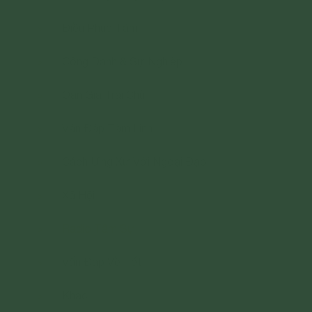
Điều Phục Tâm
>
Công Danh & Sự Nghiệp
>
Oan Gia Trái Chủ
>
Vấn Đáp Tâm Linh
>
Cách Ứng Xử Với Ngoại Đạo
>
Xã Hội
>
Radio Tâm Sự
>
Vấn Đáp Về Tết
>
Khác
>