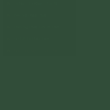
Tu Nữ - Tỳ Kheo - Cư Sĩ
Bảo Vệ Chính Pháp
Phương Pháp Đối Trị Tâm
Sơ Đồ Tu Phật Tâm
Nỗi Lòng Người Con Phật