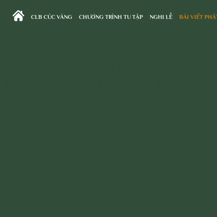
CLB CÚC VÀNG
CHƯƠNG TRÌNH TU TẬP
NGHI LỄ
BÀI VIẾT PHẬ
Trang chủ
>
Bài Viết Phật Pháp
>
Nỗi Lòng Người Con Phật
à con gái: Hành trình từ Phú Q
Khóa tu mùa hè chùa Ba Vàng
ng tôi, luôn có một nơi hằng mong mỏi được trở
ự – là nơi có thể tìm được sự an yên trong tâm
a tôi cũng đều hạnh phúc khi ở đó. Đối với tôi,
 thế.