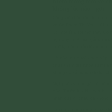
Niềm mong mỏi về ch
không lúc nào ngơi
Công việc bận rộn, lại ở nơi
và Cô Phạm Thị Yến – Chủ n
Có một lần, tôi mơ thấy Cô 
ngủ dậy, một bên gối đã ư
lớn” lại càng trỗi dậy mạnh 
Hè này, đủ duyên sắp xếp đ
chùa tham gia Khóa tu mùa h
không có kế hoạch đi du lịch
Một phần vì con gái tôi cũn
đây. Trước kia khi còn bé,
nhận quà gì, cháu đã không
Lần này, mong rằng tôi sẽ đ