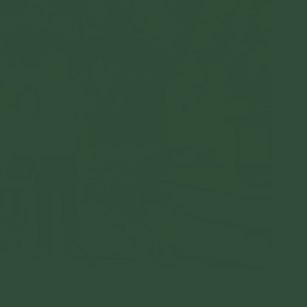
ất vui khi đủ duyên được về chùa Ba Vàng