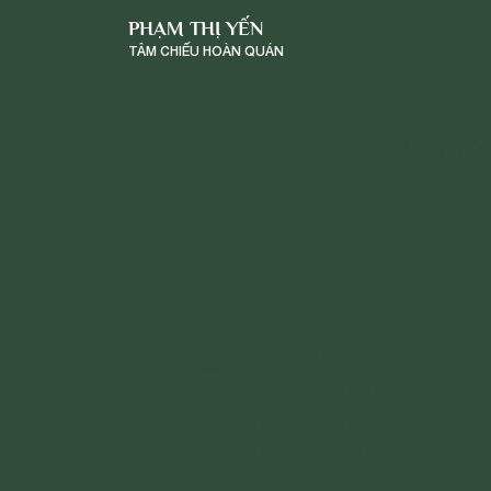
PHẠM THỊ YẾN
TÂM CHIẾU HOÀN QUÁN
Cha v
-
a
a
+
Không biết mọi người có giố
về để cống hiến và phụng s
hồn, cả gia đình, con cái củ
chùa Ba Vàng là một nơi như