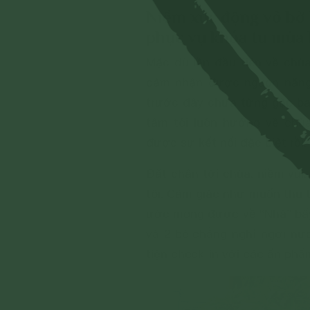
Niềm xúc động vô bờ 
phục vụ khóa tu mùa
Mặc dù lần đầu tiên về chùa
cảm nhận được nguồn năng 
trước đây chưa từng gặp ba
tâm tôi luôn hướng về chùa
được sự kết nối đặc biệt rồi.
Đặt chân tới chùa, niềm vui
tôi. Cảm giác như muốn thu 
ước mong được về “Nhà” bấy 
và 2 bé chẳng nghỉ ngơi nữ
tiện check-in với các ấn ph