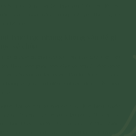
uyện rộng lớn của Sư Phụ với tuổi trẻ để các
uộc như ở nhà, sống trong tình yêu thương và
m xa bố mẹ.
hút trục trặc nhưng không vấn đề gì
ược về chùa
 một quãng đường khá xa trên máy bay, thời tiết
 đói, thêm việc phải ngồi chờ xe hơn 2 tiếng đồng
cháu vẫn vui vẻ, lạc quan. Bởi lẽ, đối với chúng
y chẳng là gì so với niềm vui sắp được về chùa,
 nhiệm.
 người tài xế chỉ đường có chút khó hiểu, khiến
nhiên, tôi vẫn chia sẻ với 2 bé nên biết hoan hỷ,
 được học Pháp của Sư Phụ và nghe Cô Chủ nhiệm
ược tinh thần như vậy, chứ nếu là tôi trước kia