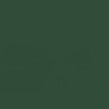
 hoan hỷ khi sắp được về “Nhà lớn” Ba Vàng