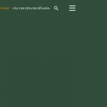
T PHÁP
CÂU CHUYỆN CHUYỂN HÓA
uốc về
CHUYÊN MỤC: BÀI VIẾT PHẬT PHÁP
Kiến Thức Phật Pháp
Phật Pháp Và Đời Sống
Thiền