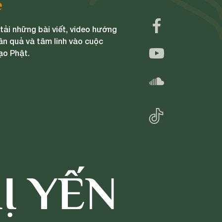
e
ải những bài viết, video hướng
ân quả và tâm linh vào cuộc
ạo Phật.
Ị YẾN