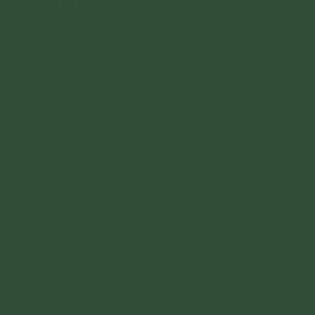
ùa vẫn thường trực hàng ngày
 xa, tôi đã mơ được về chùa Ba Vàng, gặp Sư Phụ
hiệm câu lạc bộ ở ngoài đời thực mấy năm nay.
mỉm cười từ xa, tôi xúc động vô cùng và đến khi
ớt nước mắt. Niềm mong mỏi được về ngôi “Nhà
mẽ.
ược công việc, tôi liền lập tức đưa con gái về
è và làm công quả phục vụ khóa tu, chứ gia đình
 ở đâu cả.
g yêu mến chùa và muốn dành thời gian nghỉ hè ở
 đạt kết quả học tập cao và được mẹ hỏi muốn
 chần chừ mà nói muốn được về chùa.
ược góp phần công sức nhỏ bé của mình cùng với