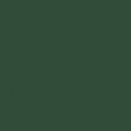
à một Phật tử đang sinh hoạt tại nhóm Phú Quốc,
 Tập Tu Lục Hòa. Hè này, tôi quyết định tạm gác
 con gái vượt 1500km từ Phú Quốc về tham gia
làm công quả phục vụ cho khóa tu. Tôi muốn chia
nh phúc quá lớn trên cả hành trình trở về Nhà,
ây.
: Hành trình từ đảo ngọc
ành Đẳng
tôi cùng con gái Đặng Võ Hải Anh và Phật tử nhí
ng sinh hoạt trong nhóm Phú Quốc, Kiên Giang)
c chuẩn bị và khởi hành từ Phú Quốc ra sân bay