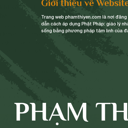
Giới thiệu về Websit
khi về tới chùa và được làm phận sự
 hè
Trang web phamthiyen.com là nơi đăng t
dẫn cách áp dụng Phật Pháp: giáo lý nh
 nhưng khi mới tới thành phố Uông Bí, tôi bỗng
sống bằng phương pháp tâm linh của đ
lượng từ trường rất khó tả và sự bình an mà
o giờ. Chắc có lẽ do mặc dù ở Phú Quốc nhưng
; nên khi mới gần về tới nơi, tôi đã cảm nhận
, hạnh phúc và sự xúc động vỡ òa, đan xen trong
trọn nơi đây vào trong tầm mắt để thỏa nỗi mong
lâu nay. Bao mệt mỏi bỗng như tan biến hết, tôi
a mà tranh thủ đi thăm thú, ngắm cảnh chùa và
PHẠM TH
ẩm khóa tu mùa hè năm nay.