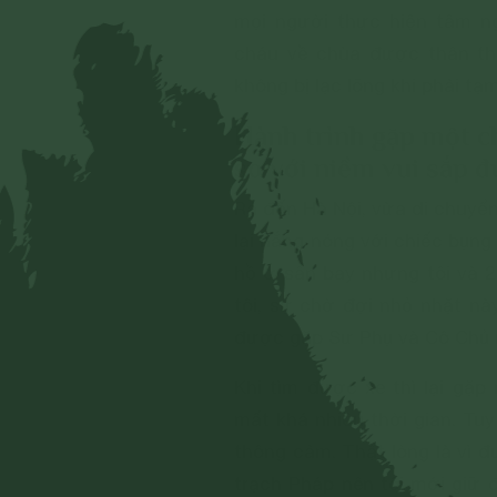
mọi người thực hiện tâm ng
cháu về chùa được thân th
không bị lạc lõng khi phải tạ
Hành trình gặp một c
so với niềm vui sắp đ
Ra đến Hà Nội, vừa di chuyển
lại nắng nóng với chiếc bụng
hồ ở sân bay nhưng tôi và 2 
tôi, sự chờ đợi nhỏ nhặt nà
được gặp Sư Phụ và Cô Chủ
Khi tìm được xe thì lại gặp
mất khá nhiều thời gian. Tuy 
thông cảm. Thật lòng là vì
trạch Pháp nên tôi mới giữ đ