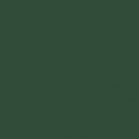
Tôi tên là Đặng Anh Tuấn, l
Kiên Giang – CLB Cúc Vàng –
công việc gần 2 tuần, đưa
khóa tu mùa hè, còn tôi thì 
sẻ đến các đạo hữu niềm hạ
được sống và làm việc nơi đ
Mục lục
Hiển thị
[
]
Ngày 08/06/2022
về núi rừng Th
5 giờ sáng ngày 08/6/2022, 
Trương Thị Trúc Phương (cù
thức dậy. Chúng tôi háo hứ
Nội Bài, Hà Nội.