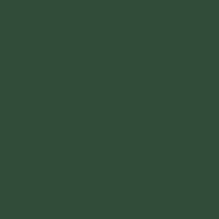
Con bị thiêu đốt bởi sân hận
Con bị thiêu đốt bởi chính t
Đời con hạnh phúc từ khi co
Con đã biết sống trong nhân 
Con đã biết sống trọn tình h
Con cám ơn Phật đã cứu vớt
Con cám ơn Phật 49 ngày đê
thành giác ngộ
Chỉ cho chúng sinh con đườ
Con cám ơn Phật đã thành đ
Đức Phật Thích Ca thành đạo đ
khổ. Khổ thứ nhất là tham cầu
hai là yêu thương nhau mà phải
phải hội tụ ở một chỗ là khổ. Đ