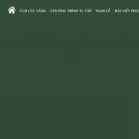
CLB CÚC VÀNG
CHƯƠNG TRÌNH TU TẬP
NGHI LỄ
BÀI VIẾT PHẬ
Trang chủ
>
Nhạc Phật Giáo
t: Đức Phật thành đạo cứu vớt c
con