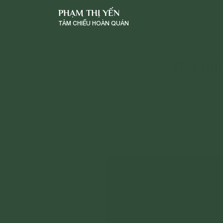
PHẠM THỊ YẾN
TÂM CHIẾU HOÀN QUÁN
Bài há
-
a
a
+