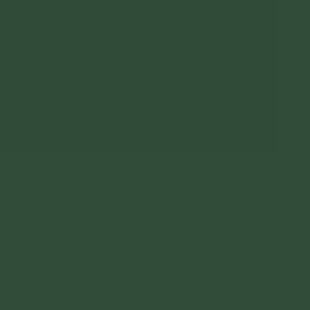
 Yến (Tâm Chiếu Hoàn Quán)
àng