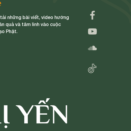
e
ải những bài viết, video hướng
ân quả và tâm linh vào cuộc
ạo Phật.
Ị YẾN