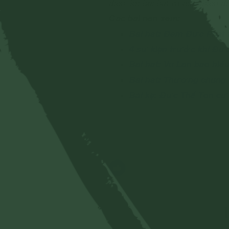
điệu, lời bài hát và giới thiệu 
Các bài nên xem:
Bài hát: Đêm Đức Phật 
4 sự kiện trước khi Đứ
Bài hát: Vu Lan báo hiế
Bài hát: Thương chúng 
Bài kệ: Đức Thế Tôn cứ
2,513 lượt xem
3