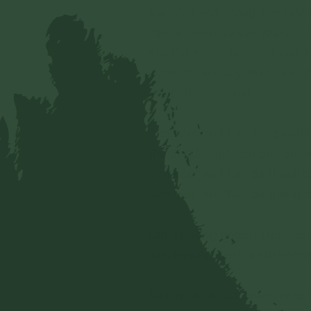
của chính mỗi chúng sinh luôn 
năm là sinh ra là khổ. Khổ thứ s
Khổ thứ tám là bị chết là khổ.
được các khổ này, đó là bát ch
thoát tất cả các khổ.
Con cám ơn Phật 49 ngày đê
thành giác ngộ, chỉ cho chú
Con cám ơn Phật đã thành đ
Con cám ơn Phật đã thành đ
Link khuông nhạc:
https://dr
JakzbYwApsEbFFJLKdFPA859
(Quý vị và các bạn được phép s