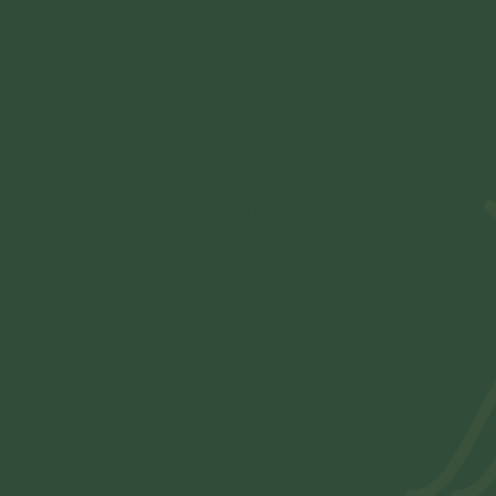
luôn thay đổi làm cho chúng sinh đau khổ. Khổ thứ
áu là già đi là khổ, khổ thứ bảy là bị bệnh là khổ.
 Đức Phật đã chỉ cho chúng sinh con đường diệt
ính đạo, thực hành các điều giới đức sẽ được giải
m tu hành thiền định chiến thắng ma vương đạt
ng sinh con đường thoát khổ.
ạo cứu vớt cuộc đời con
ạo cứu vớt cuộc đời con.
ive.google.com/file/d/1f-
-xcAXq/view
ử dụng bài hát này, tuy nhiên cần giữ đúng giai