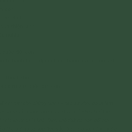
 hiềm ghen
âm con
n có Phật
quả thiện lành.
iếu nghĩa
 cuộc đời con
m tu hành thiền định chiến thắng ma vương đạt
ng thoát khổ
ạo cứu vớt cuộc đời con.
ã chỉ dạy cho chúng sinh về các sự khổ, đó là tám
 mong muốn không được thì đau khổ. Điều khổ thứ
 chia lìa nhau là khổ. Điều khổ thứ ba oán đối mà
iều khổ thứ tư là ngũ ấm: sắc, thọ, tưởng, hành, thức