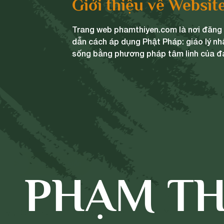
Giới thiệu về Websit
Trang web phamthiyen.com là nơi đăng t
dẫn cách áp dụng Phật Pháp: giáo lý nh
sống bằng phương pháp tâm linh của đ
Gửi bình luận
PHẠM TH
28/06/2024
ng và Chủ sở hữu Website Phạm Thị Yến