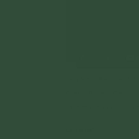
Sáng tác: Phật tử Phạm Thị
Phối khí: Chu Kiều Oanh
Thể hiện: Phật tử chùa Ba V
Lời bài hát: