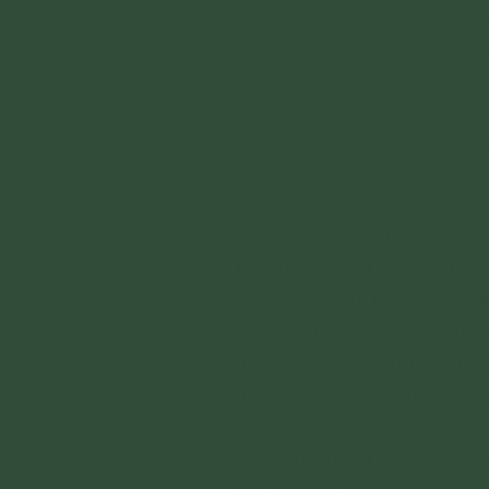
Đức Phật Thích Ca đã tu hành
Chỉ cho chúng sinh tự mình nhậ
khổ. Đó chính là tâm tham ái.
Đây là Niết Bàn, chỗ an vui hạ
phương pháp thực hành để đi đ
khổ đau.
Sao mai vừa lên dưới cội Bồ
Thái tử Tất Đạt Đa đắc thàn
49 ngày đêm tu hành thiền đ
chỉ cho chúng sinh con đườn
Đời con bao năm trường u tố
Đời con khổ đau nếu không c
Con bị thiêu đốt bởi tham cầu