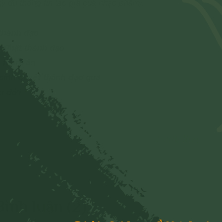
đầy đủ thông tin tác giả của nhạc phẩm).
thành đạo
c Phật thành đạo
u thâm ân
sinh quyết thành đạo quả
u đời
23/01/2021
Bình luận (2)