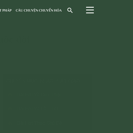
T PHÁP
CÂU CHUYỆN CHUYỂN HÓA
uộc đời
CHUYÊN MỤC: NHẠC PHẬT GIÁO
Bài Hát Về Đức Phật
Bài Hát Về Lễ - Tết
Bài Hát Theo Chủ Đề