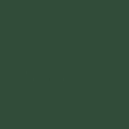
 thành đạo
n biết đây là sự khổ, đây là nguyên nhân dẫn đến sự
nh phúc, không có sự khổ và đây là con đường, là
ến Niết Bàn. Đó là Bát Chính Đạo, diệt tận tham ái
 Đề
h đạo quả hiệu là Phật Thích Ca
ịnh chiến thắng ma vương đạt thành giác ngộ,
g thoát khổ.
i
ó Phật.
 ích kỉ.