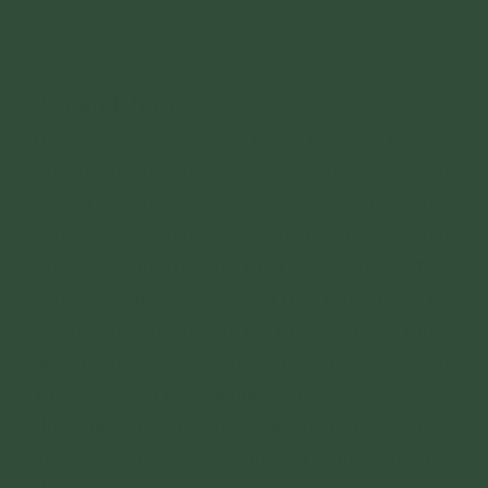
Tát!
(3 chuông)
2. Văn Khấn
Nam mô Phật Bổn Sư Thích Ca Mâu Ni! Con
kính bạch chư Phật, chư Bồ Tát, chư Thánh
Hiền Tăng chứng minh và gia hộ cho chúng
con. Con xin thỉnh mời chư Thiên, chư Thần
Linh, chư linh Thần hộ trì, Thổ Địa, đẳng đẳng
chư Thần quang giáng nơi đàn tràng pháp hội
ủng hộ cho chúng con. Đệ tử chúng con thuộc
đạo tràng… thuộc Câu lạc bộ Cúc Vàng - Tập
Tu Lục Hòa, tu học tại chùa Ba Vàng.
Hôm nay chúng con thành kính tu tập theo
Pháp bảo tôn kinh Sám Hối Sáu Căn Phát