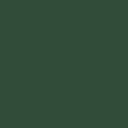
nay chẳng tạo nhân lành, mai sau đi về đường
khổ. Cầu khai tâm Phật, bừng sáng chiếu soi, vô
minh tan hết.
Chúng con từ vô thủy, quên mất bản tâm,
chẳng biết đường chánh, luân hồi chịu khổ vì
sáu căn sai. Nếu không sám hối thật khó giải
thoát. Hôm nay một lòng tin kính, chúng con
quy mạng đảnh lễ vô thượng Tam Bảo, cầu xin
sám hối.
(1 chuông. 1 vái)
Nghiệp căn mắt là:
Ham xem nhân ác, chẳng
đoái sự lành. Lầm ngó không hoa, quên nhận
trăng thật. Ghét yêu nổi rối, đẹp xấu tranh bày.
Lóa mắt xem càn, mờ đường chánh kiến, xanh
qua trắng tới, tía phải vàng sai, con mắt trông
tà, hệt kẻ thông manh. Mày sanh má phấn,