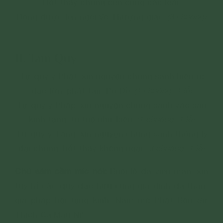
Hết thảy chúng con cùng các loài,
Đồng được lên ngôi Vô Thượng giác.
(3 chuông)
11. Tam Quy
Tự quy y Phật, xin nguyện chúng sanh hiểu rõ
đạo lớn, phát tâm Bồ Đề.
(1 chuông. 1 lễ)
Tự quy y Pháp, xin nguyện chúng sanh vào sâu
kinh tạng, trí tuệ như biển.
(1 chuông. 1 lễ)
Tự quy y Tăng, xin nguyện chúng sanh thống lý
đại chúng, hết thảy không ngại.
(3 chuông. 1 lễ)
Chủ sám cầm míc nói:
Buổi lễ đã viên mãn, xin
tùy hỉ các quý đạo hữu cùng gia đình đã tham
gia pháp hội tụng kinh. Nam mô Phật Bổn Sư
Thích Ca Mâu Ni!