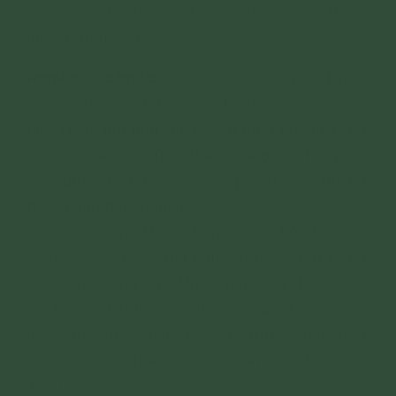
mới phạm tội tà, cây kim ngọn cỏ cũng thành
nghiệp trộm.
(1 chuông. 1 vái)
Nghiệp tà dâm là:
Lòng mê sắc tiếng, mắt đắm
phấn son, chẳng đoái liêm trinh, riêng sinh lòng
dục. Hoặc nơi tinh khiết, điện Phật phòng Tăng,
gần gũi gái trai, cùng nhau đùa giỡn. Tung hoa
ném quả, chạm chân vỗ vai, phá rào leo tường,
đều thành dâm nghiệp.
Các tội lỗi ấy, không bến không bờ. Đến khi
chết đi, sa xuống địa ngục, trai ôm cột đồng,
gái nằm chông sắt. Muôn kiếp đọa đày, được
lên làm người lại còn dư báo. Nếu không sám
hối, sao được tiêu trừ. Nay trước Tam Bảo,
chúng con chí thành cầu xin sám hối.
(1 chuông.
1 vái)