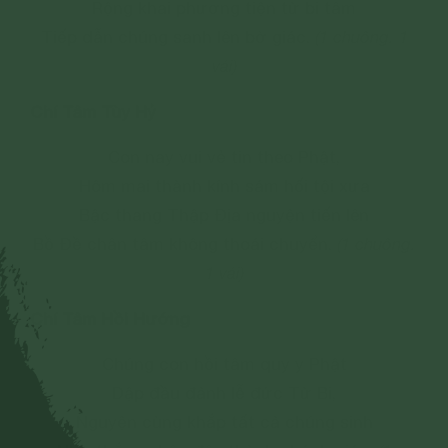
Rộng khai phương tiện từ bi tâm
Tiếp dẫn chúng sanh lên bờ giác.
(1 chuông. 1
vái)
Chí Tâm Tùy Hỷ
Con nay vui vẻ tin theo Phật,
Hôm mai thành kính sám hối tội xưa
Bậc thang Thập Địa nguyện tiến lên
Bồ Đề chân tâm không thoái chuyển.
(1 chuông.
1 vái)
Chí Tâm Hồi Hướng
Chúng con hồi tâm quy y Phật
Dập đầu đảnh lễ đức Từ Bi,
Nguyện cùng khắp tất cả chúng sinh