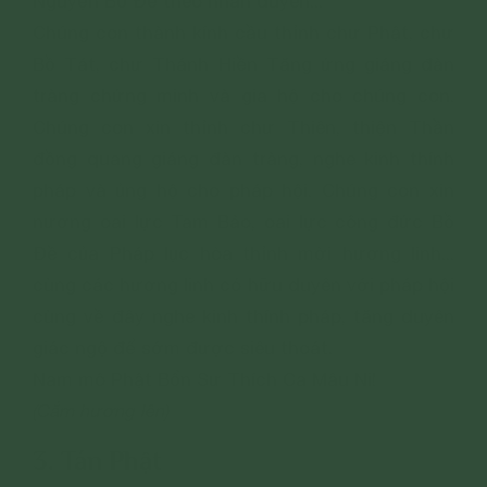
Nguyện Bồ Đề theo nhân duyên...
Chúng con thành kính cầu thỉnh chư Phật, chư
Bồ Tát, chư Thánh Hiền Tăng ứng giáng đàn
tràng chứng minh và gia hộ cho chúng con.
Chúng con xin thỉnh chư Thiên, thiện Thần
đồng quang giáng đàn tràng, nghe kinh thính
pháp và ủng hộ cho pháp hội. Chúng con xin
nương oai lực Tam Bảo, oai lực công đức Bồ
Đề của Pháp lục hòa thỉnh mời hương linh...
cùng các hương linh có hữu duyên với pháp hội
cùng về đây nghe kinh thính pháp, tăng duyên
giác ngộ để sớm được siêu thoát.
Nam mô Phật Bổn Sư Thích Ca Mâu Ni!
(Cắm hương lên)
3. Tán Phật