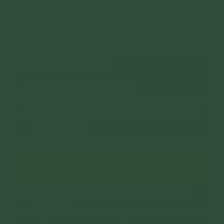
7,690 lượt xem
08/06/2020
165
CHUYÊN MỤC: NGHI LỄ
Nghi Thức Cúng Lễ Tại Gia
Nghi Thức Cúng Lễ Dành Cho Đạo Tràng Đi
Làm Phận Sự
XEM THÊM
Tổng hợp các nghi thức cúng lễ đầy đủ nhất
năm 2026