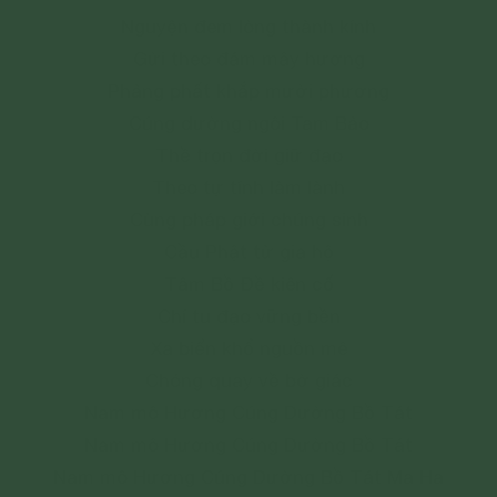
Nguyện đem lòng thành kính
Gửi theo đám mây hương
Phảng phất khắp mười phương
Cúng dường ngôi Tam Bảo
Thề trọn đời giữ đạo
Theo tự tính làm lành
Cùng pháp giới chúng sinh
Cầu Phật từ gia hộ
Tâm Bồ Đề kiên cố
Chí tu đạo vững bền
Xa biển khổ nguồn mê
Chóng quay về bờ giác
Nam mô Hương Cúng Dường Bồ Tát
Nam mô Hương Cúng Dường Bồ Tát
Nam mô Hương Cúng Dường Bồ Tát Ma Ha