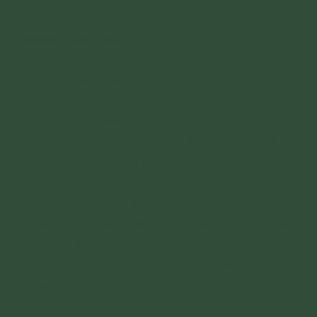
1 vái)
Nghiệp căn mũi là:
Ngồi thiền trên bờ ao,
thoáng thọ hương sen, đã bị quỷ thần kết tội
ăn trộm. Nữ nhân đi qua, hít thở hương thơm,
son phấn tỏa ra, liền bị thiên long chê là đạo
hạnh có vết. Huống chi chỉ tham lan xông xạ
ướp, chẳng thiết năm phần hương Pháp-thân.
Tai đào má hạnh quyến luyến chẳng rời, giác
hoa tâm hương, kéo về chẳng được. Lư trầm
cúng Phật, buông lung ngửi khói, nào nghĩ lễ
nghi. Nước mũi hỉ bừa, bẩn nhơ tịnh địa. Say
xưa ngủ bậy, tháp Phật điện đường, hơi thở
nồng nàn hun kinh xông tượng. Hôi tanh ăn
uống, đam mê như lợn rúc phân.
Tội lỗi vô cùng, từ nơi căn mũi. Đọa vào địa