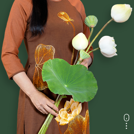
Gửi bình luận
-
a
a
+