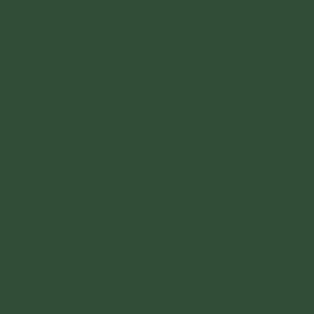
lại, chấp làm thể mình, quên mất Pháp-thân,
sinh dâm, sát, trộm.
(1 chuông. 1 vái)
Nghiệp sát sanh là:
Tàn nhẫn độc ác, không
lòng nhân từ. Giết hại chúng sanh, nào hay một
thể. Lầm hại, cố sát, tự làm sai người. Vẽ bùa
trù yểm. Hoặc chế thuốc độc, hoặc đốt núi
rừng, lấp cạn khe suối, giăng chài giăng lưới,
thả cắt suỵt chó. Thấy nghe mừng vui, nghĩ đến
tưởng làm, cử động vận hành, đều thành
nghiệp sát.
(1 chuông. 1 vái)
Nghiệp trộm cắp là:
Thấy vật của người, liền
nảy lòng tham. Đập khóa mở ngăn, sờ bao mò
túi. Của Phật thường trụ, cướp làm của riêng,
không sợ thần giận. Chẳng những vàng ngọc