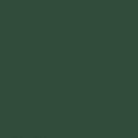
ngang liếc trộm nhìn, có mắt như mù, nào thấy
bản lai diện mục. Gặp người giàu có, dua nịnh
ngó nhìn. Gặp kẻ nghèo hèn, bỏ qua chẳng đoái.
Thiên hạ đau khổ, đưa mắt lạnh lùng. Người
thân lìa trần, nước mắt như mưa. Trong chùa
điện Phật, không thèm chiêm ngưỡng. Gái trai
gặp gỡ, mắt liếc mày đưa, mê man quên lễ,
chẳng e Hộ Pháp, chẳng sợ long thần.
Tội lỗi vô cùng, từ nơi căn mắt. Đọa vào địa
ngục, trải bao nhiêu kiếp, như cát sông Hằng.
Được lên làm người, lại hỏng căn mắt. Nếu
không sám hối, thật khó giải thoát. Nay trước
Tam Bảo, chúng con chí thành cầu xin sám hối.
(1 chuông. 1 vái)
Nghiệp căn tai là:
Biếng nghe chánh Pháp, ưa