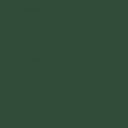
lễ)
Chí tâm đảnh lễ:
Nam mô Tây Phương An Lạc
Thế Giới Đại Từ Đại Bi Tiếp Dẫn Đạo Sư A Di
Đà Phật, Đại Bi Quán Thế Âm Bồ Tát, Đại Thế
Chí Bồ Tát, Đại Nguyện Địa Tạng Vương Bồ
Tát, Thanh Tịnh Đại Hải Chúng Bồ Tát.
(1
chuông. 1 lễ)
Chí tâm đảnh lễ:
Nam mô Đông Phương Tịnh
Lưu Ly Thế Giới Dược Sư Lưu Ly Quang Vương
Phật, Nhật Quang Biến Chiếu Bồ Tát, Nguyệt
Quang Biến Chiếu Bồ Tát, Đông Phương Hải Hội
Dược Sư Phật Bồ Tát, Thanh Tịnh Đại Hải Nhất
Thiết Thánh Chúng.
(1 chuông. 1 lễ)
5. Tán Lư Hương
(Ngồi, khai chuông mõ)