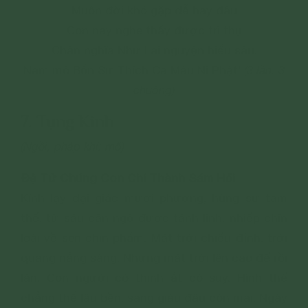
Muôn đời khó gặp dễ hay đâu
Con nay nghe thấy được trì thụ
Chân nghĩa Như Lai nguyện hiểu sâu.
Nam mô Bổn Sư Thích Ca Mâu Ni Phật!
(3 lần. 3
chuông)
7. Tụng Kinh
(Ngồi, pháp khí: mõ)
Đệ Tử Chúng Con Chí Thành Sám Hối
Kính lạy đại giác mười phương, hùng sư tam
thế, từ sáu căn ngộ được tánh linh, nhiếp chín
loài về sen chín phẩm. Mặt trời chiếu đỉnh, trời
quang nắng sáng. Nhưng mặt trời lên cao để rồi
lặn. Con người có thịnh ắt có suy. Hình thể
chẳng thể lâu bền, sang giàu đâu còn mãi. Ngày