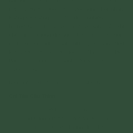
hại người, báng Phật chiêu ương, nhổ trời ướt
mặt. Quên ân quên đức, bội nghĩa bội nhân.
Không xét không nghĩ, đều do si nghiệp.
Những tội như thế rất nặng rất sâu. Đến khi
chết đi, sa xuống địa ngục, trải trăm ngàn kiếp,
mới lên làm người, lại chịu ngoan báo. Nếu
không sám hối, làm sao tiêu trừ. Nay trước Tam
Bảo, chúng con chí thành cầu xin sám hối.
(1
chuông. 1 vái)
Nam mô Phật Bổn Sư Thích Ca Mâu Ni!
Chí Tâm Cầu Thỉnh
Đệ tử chúng con
Cầu thỉnh mười phương ba đời Phật
Cùng chư Bồ Tát, Thánh Hiền Tăng