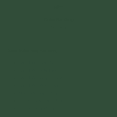
HẾT!
Chùa Ba Vàng
(Biên soạn)
----------------
Xem thêm các bài kinh:
Sám Hối Thập Ác
Sám Hối Ba Nghiệp
Sám Hối Chuyển Hóa
Sám Hối Hồng Danh
Mục Liên Sám Pháp
Từ Bi Thủy Sám Pháp
Lương Hoàng Sám