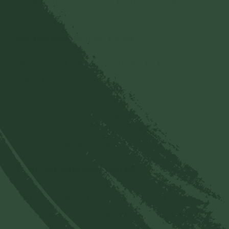
Nhờ thắng nhân đây thành chánh giác.
(1
chuông. 1 vái)
Chí Tâm Phát Nguyện Bồ Đề
Đệ tử chúng con nương pháp Lục Hòa chí
thành phát nguyện:
"Phát tâm Bồ Đề
Hộ trì Tam Bảo
Chuyển tải Phật Pháp
Rộng khắp thế gian."
(3 chuông. 1 lễ)
Thần Chú Vãng Sinh Tịnh Độ
Nẵng mồ a di đá bà dạ, đá tha già đá dạ, đá địa
dạ tha, a di lị đô bà tỳ, a di lị đá, tất đam bà tỳ,
a di lị đá, tỳ ca lan đế, a di lị đá, tỳ ca lan đá,
già di nhị, già già na, chỉ đa ca lệ, sa bà ha.
(3