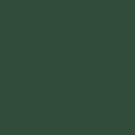
đêm lo, thân tâm vất vả, đều do tham nghiệp.
Tội sân giận là:
Gốc do tính tham, lửa giận
phực cháy. Mắt trợn miệng gào, công kích đánh
lộn. Chẳng những người tục, cả đến Tăng Ni,
kinh sách luận bàn, tổn thương hòa khí, chê cả
sư trưởng, bới móc mẹ cha, héo lá úa cành,
nồng nàn lửa độc. Buông lời tổn vật, mở miệng
hại người, không nghĩ từ bi, không vâng luật
cấm. Nói tợ thần thánh xúc cảnh như ngu, tuy
ở cửa Không, khư khư chấp ngã. Trái ý nổi sân
trở lại hại mình. Như cây sinh lửa, lửa cháy đốt
cây.
Tội ngu si là:
Căn tính đần độn, ý thức tối tăm,
không biết tôn ty, không phân thiện ác, ích kỷ