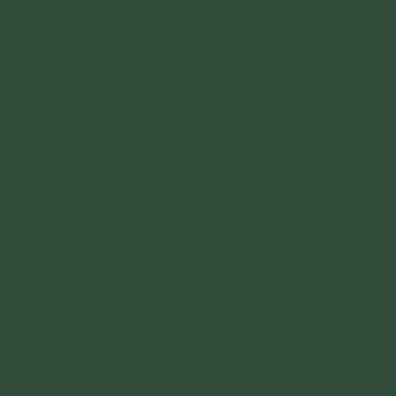
lắng chuyện tà. Mê mất gốc thật, chạy theo sai
lầm. Vang vang đàn sáo cho là rồng ngâm. Nhịp
nhàng mõ chuông coi như ếch ộp. Văn kinh lời
kệ, chẳng để vào tai. Tình tứ hát ca, mắc liền
thích thú. Thoảng nghe khen hão, hí hửng tìm
cầu, lời phải điều hay, chẳng thèm đón nhận.
Nói dông nói dài thì kề tai ghé má. Thầy hay
bạn hiền răn dạy đinh ninh lại bịt tai không đoái.
Tiếng vòng tiếng xuyến đã nảy lòng tham, nghe
nửa câu kinh liền như tai ngựa.
Tội lỗi vô cùng từ nơi căn tai. Đọa vào địa ngục,
trải bao nhiêu kiếp, như cát sông Hằng. Được
lên làm người, lại hỏng căn tai. Nếu không sám
hối thật khó giải thoát. Nay trước Tam Bảo,
chúng con chí thành cầu xin sám hối.
(1 chuông.