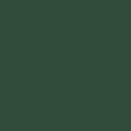
ngục, trải bao nhiêu kiếp, như cát sông Hằng.
Được lên làm người, lại hỏng căn mũi. Nếu
không sám hối thật khó giải thoát. Nay trước
Tam Bảo, chúng con chí thành cầu xin sám hối.
(1 chuông. 1 vái)
Nghiệp căn lưỡi là:
Tham đủ mọi vị, nếm cả béo
gầy. Tàn hại sinh linh, nuôi sướng thân miệng.
Nấu nướng loài bay loài chạy, mổ chiên loài lặn
loài bơi. Máu thịt tanh miệng, hành tỏi ướp lòng.
Cơm chay khó nuốt, coi tựa người đau. Mỡ thịt
hân hoan, tiệc tùng vui vẻ. Cưới vợ gả chồng,
giết hại sinh linh vì ba tấc lưỡi.
Lại còn nói dối, bày chuyện thêu dệt, hai lưỡi ác
khẩu, chê bai Tam Bảo, nguyền rủa mẹ cha.
Ngạo mạn Thánh Hiền, báng vua lừa chúa,