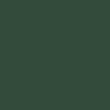
Chín là hằng thuận chúng sinh
Mười là hồi hướng khắp tất cả.
(3 chuông)
9. Phục Nguyện
Nam mô Phật Bổn Sư Thích Ca Mâu Ni! Chúng
con xin đem công đức tu hành đọc tụng kinh
Sám Hối Sáu Căn - Phát Nguyện Bồ Đề
(cùng
các công đức nếu cúng dường thì đọc thêm)
, hồi
hướng cho gia đình được bình an, mọi sự hanh
thông, tu theo chính Pháp, được chư Phật luôn
gia hộ. Chúng con cũng xin hồi hướng các công
đức này cho các vị chư Thiên, chư Thần cùng
các hương linh có duyên với pháp hội được
tăng duyên giác ngộ cùng với chúng con trợ
duyên cho nhau tu hành cho tới ngày thành
Phật.