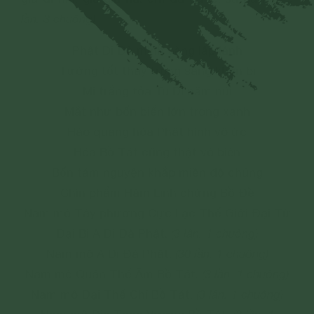
lần. 3 chuông)
Phật Di Đà mình vàng lấp lánh
Tướng tốt thay trong sáng khôn bì
Mi trắng tỏa Tu Di năm núi
Mắt như bốn biển lớn trong xanh
Hào quang hóa Phật hình vô ức
Hóa Bồ Tát cũng thật vô biên
Bốn tám nguyện khắp miền độ chúng
Chín phẩm Hàm Linh chứng Bồ Đề
Nam mô Tây phương Cực Lạc Thế Giới Đại Từ
Đại Bi A Di Đà Phật.
(3 lần. 1 chuông)
Nam mô A Di Đà Phật.
(30 lần. 1 chuông)
Nam mô Quán Thế Âm Bồ Tát.
(3 lần. 1 chuông)
Nam mô Đại Thế Chí Bồ Tát.
(3 lần. 1 chuông)