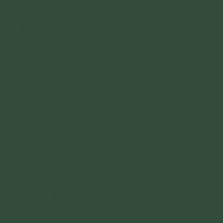
Khắp nguyện âm siêu, dương thới, Pháp giới
chúng sinh đồng trọn thành Phật đạo.
Nam mô Phật Bổn Sư Thích Ca Mâu Ni!
10. Hồi Hướng
Công phu công đức có bao nhiêu,
Con xin lấy đó hồi hướng về,
Nguyện khắp pháp giới các chúng sinh
Thảy đều thể nhập vô sinh nhẫn.
Nguyện tiêu ba chướng sạch phiền não,
Nguyện được trí tuệ thật sáng ngời,
Nguyện các tội chướng thảy tiêu trừ,
Đời đời thường hành Bồ Tát đạo.
Nguyện đem công đức tu hành này,
Chan rải mười phương khắp tất cả,