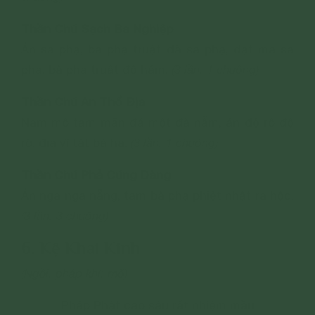
Thần Chú Sạch Ba Nghiệp
Án sa phạ, ba phạ truật đà sa phạ, đạt ma sa
phạ, bà phạ truật độ hám.
(3 lần. 1 chuông)
Thần Chú An Thổ Địa
Nam mô tam mãn đá một đà nẫm, án độ rô độ
rô, địa vĩ tát bà ha.
(3 lần. 1 chuông)
Thần Chú Phả Cúng Dàng
Án nga nga nẵng, tam bà phạ phiệt nhật ra hộc.
(3 lần. 3 chuông)
6. Kệ Khai Kinh
(Ngồi, pháp khí: mõ)
Pháp Phật cao sâu rất nhiệm mầu