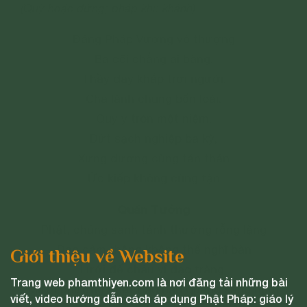
(Quỳ hoặc đứng; pháp khí: khánh)
Đấng Pháp Vương vô thượng
Ba cõi chẳng ai bằng,
Thầy dạy khắp trời người,
Cha lành chung bốn loài.
Quy y tròn một niệm,
Dứt sạch nghiệp ba kỳ,
Xưng dương cùng tán thán
Ức kiếp không cùng tận
Quán Tưởng
Phật, chúng sanh tánh thường rỗng lặng
Đạo cảm thông không thể nghĩ bàn
Giới thiệu về Website
Lưới đế châu ví đạo tràng,
Trang web phamthiyen.com là nơi đăng tải những bài
Mười phương Phật Bảo hào quang sáng ngời
viết, video hướng dẫn cách áp dụng Phật Pháp: giáo lý