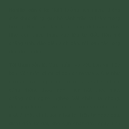
Nghiệp căn ý là:
Nghĩ tưởng liên miên, không
một khắc dừng, gắn bó cảnh trần, vùi tâm trong
tưởng. Như tằm kéo kén, càng dệt càng dày.
Như con thiêu thân, vào lửa tự đốt. Hôn mê
chẳng tỉnh, đảo điên sinh càn, rối loạn tấc lòng
đều do ba độc:
Tội tham sẻn là:
Mưu ngầm vơ vét, bủn xỉn tiếc
bòn. Vốn một lời mười còn chưa vừa ý. Của như
nước chứa, lòng tựa chén rò, rót vào bao nhiêu,
cũng không thỏa mãn. Tiền nát thóc mục,
chẳng cứu người nghèo. Vải chất lụa chồng,
đâu giúp kẻ rách. Vơ vào cả trăm vẫn cho là ít,
mất đi một chút, gọi là hại to. Trên từ ngọc báu,
dưới đến tơ gai, kho đụn chất đầy, ngày tính