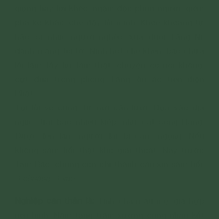
giọng hay lời khéo, ngậm độc phun người, gièm
pha kẻ khác, che đậy lỗi mình. Khoe khoang tự
hào, sỉ nhục người nghèo, xua đuổi Tăng Ni,
đánh mắng tôi tớ. Nịnh hót chê khen, bào chữa
lỗi lầm, lấy hư làm thật, chuyện có nói không,
cợt đùa trong phòng Tăng, ồn ào trên điện
Phật.
Tội lỗi vô cùng, từ nơi căn lưỡi. Đọa vào địa
ngục, trải bao nhiêu kiếp, như cát sông Hằng.
Được lên làm người, lại bị câm ngọng. Nếu
không sám hối thật khó giải thoát. Nay trước
Tam Bảo, chúng con chí thành cầu xin sám hối.
(1 chuông. 1 vái)
Nghiệp căn thân là:
Tinh cha máu mẹ, giả hợp
nên hình. Năm tạng trăm xương cùng nhau kết