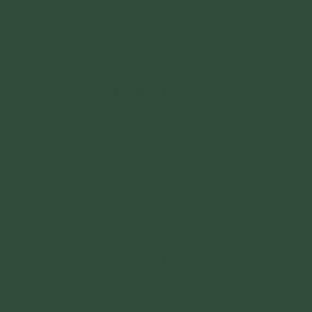
Nam mô Địa Tạng Vương Bồ Tát.
(3 lần. 1
chuông)
Nam mô Thanh Tịnh Đại Hải Chúng Bồ Tát.
(3
lần. 3 chuông) (1 lễ)
8. Mười Hạnh Phổ Hiền
Đệ tử chúng con tuỳ thuận tu tập mười nguyện
lớn của đức Phổ Hiền Bồ Tát:
Một là kính lễ chư Phật
Hai là xưng tán Như Lai
Ba là rộng tu cúng dường
Bốn là sám hối nghiệp chướng
Năm là tùy hỷ công đức
Sáu là thỉnh Phật chuyển Pháp
Bảy là thỉnh Phật trụ thế
Tám là thường theo học Phật