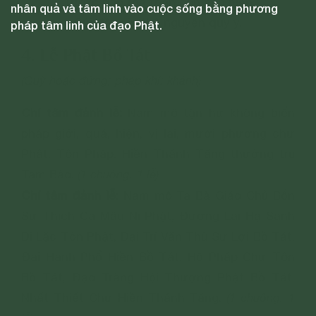
Trước bảo tọa thân con ảnh hiện
nhân quả và tâm linh vào cuộc sống bằng phương
Cúi đầu xin thệ nguyện quy y.
pháp tâm linh của đạo Phật.
4. Lễ Phật Bồ Tát
(Quỳ hoặc đứng; pháp khí: khánh)
Chí tâm đảnh lễ:
Nam mô tận hư không biến
pháp giới, quá, hiện, vị lai, mười phương chư
Phật, Tôn Pháp, Hiền Thánh Tăng thường trụ
Tam Bảo.
(1 chuông. 1 lễ)
Chí tâm đảnh lễ:
Nam mô Ta Bà Giáo Chủ Bổn
Sư Thích Ca Mâu Ni Phật, Đương Lai Hạ Sanh
Di Lặc Tôn Phật, Đại Trí Văn Thù Sư Lợi Bồ Tát,
Đại Hạnh Phổ Hiền Bồ Tát, Hộ Pháp Chư Tôn
Bồ Tát, Đạo Tràng Hội Thượng Phật Bồ Tát,
Nhất Thiết Chư Hiền Thánh Tăng.
(1 chuông. 1