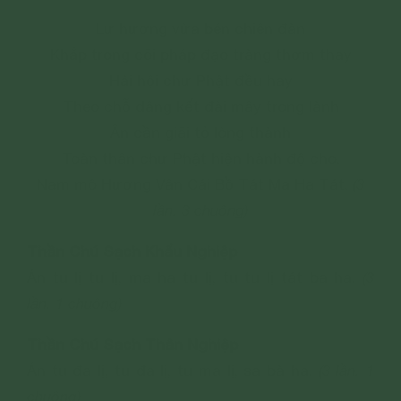
Lư hương vừa bén chiên đàn
Khắp trong cõi pháp đạo tràng thơm thay
Hải hội chư Phật đều hay
Theo chỗ dâng kết đài mây trong lành
Ân cần giãi tỏ lòng thành
Toàn thân chư Phật hiện hành độ cho.
Nam mô Hương Vân Cái Bồ Tát Ma Ha Tát.
(3
lần. 3 chuông)
Thần Chú Sạch Khẩu Nghiệp
Án tu lị tu lị, ma ha tu lị, tu tu lị tát ba ha.
(3
lần. 1 chuông)
Thần Chú Sạch Thân Nghiệp
Án tu đa lị, tu đa lị, tu ma lị, sa bà ha.
(3 lần. 1
chuông)