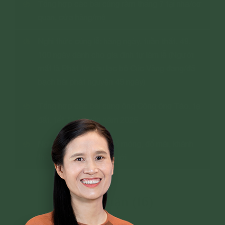
Tổng hợp các bài cúng rằm tháng 7 tại nhà/cơ
quan, cửa hàng/mộ
Nghi thức cúng lễ: hàng ngày, tuần thất, 49,
100 ngày dành cho gia đình tự làm lễ (Người
mất là Phật tử câu lạc bộ Cúc Vàng đang/đã
bạch bài phát nguyện 49 ngày)
Tổng hợp các bài cúng ông Công ông Táo, tạ
đất, tết, khai xuân năm 2026
Nghi thức động thổ, đổ móng, đổ mái, khánh
thành nhà (xưởng,…) mới
Bình luận (16)