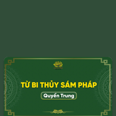
Xem thêm
hình ảnh liên quan đến:
- Chủ quyền của đất nước;
- Các vấn đề về chính trị;
- Các phát ngôn cho mục đích hoặc có
dấu hiệu chống lại Đảng, Nhà nước, chia rẽ
và gây mất đoàn kết dân tộc, đoàn kết tôn
Các bài liên quan
giáo;
- Vi phạm hoặc có dấu hiệu vi phạm chính
sách, pháp luật của Nhà nước và thuần
phong, mỹ tục của dân tộc.
Cho mục đích trên, chúng tôi tuyên bố có
quyền xóa, gỡ bỏ hoặc thực hiện bất kỳ
biện pháp nào thuộc quyền của Quản trị
trang và Chủ sở hữu; và tố cáo với cơ