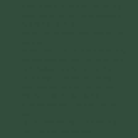
(Cetanalakkhana) - Kinh Mi Tiên Vấn Đáp
Hành Tướng Của Tầm (Vitakkalakkhana) -
Kinh Mi Tiên Vấn Đáp
Những Tâm Sở Đồng Sanh - Kinh Mi Tiên
Vấn Đáp
Về Năm Giác Quan - Kinh Mi Tiên Vấn Đáp
Bất Bình Đẳng Sai Khác Của Chúng Sanh
Là Do Nghiệp - Kinh Mi Tiên Vấn Đáp
Lửa Địa Ngục - Kinh Mi Tiên Vấn Đáp
Nước Dựa Khí - Kinh Mi Tiên Vấn Đáp
Niết Bàn - Kinh Mi Tiên Vấn Đáp
Ai Sẽ Đắc Niết Bàn? - Kinh Mi Tiên Vấn
Đáp
Làm Sao Biết Niết Bàn Là Tối Thượng
Lạc? - Kinh Mi Tiên Vấn Đáp