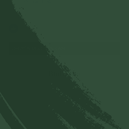
Tiên Vấn Đáp
15 lượt xem
28/04/2025
0
CHUYÊN MỤC: VĂN KINH
Bình luận