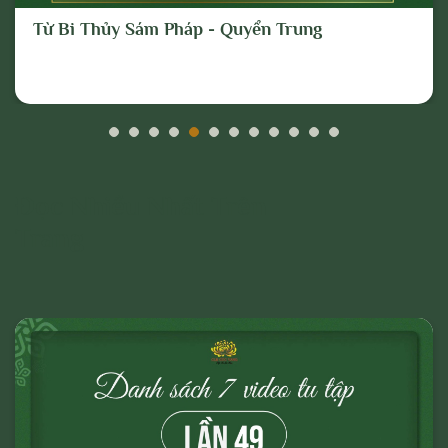
quan chức năng hoặc thực hiện các biện
Từ Bi Thủy Sám Pháp - Quyển Trung
pháp pháp lý cần thiết để ngăn chặn, xử lý
các hành vi vi phạm hoặc hành vi có dấu
hiệu vi phạm nêu trên.
Đọc Nhiều Nhất Trên
Trang