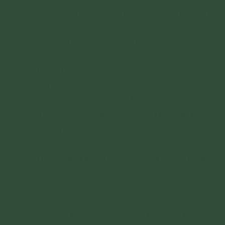
Thực Hành Phạm Hạnh (Brahmacàri) - Kinh
Mi Tiên Vấn Đáp
Ai Truyền Cụ Túc Giới Cho Đức Phật? -
Kinh Mi Tiên Vấn Đáp
Tham Luyến Và Dứt Tham Luyến - Kinh Mi
Tiên Vấn Đáp
Trí Tuệ Ở Đâu? - Kinh Mi Tiên Vấn Đáp
Luân Hồi (Samsara) - Kinh Mi Tiên Vấn Đáp
Diệt Khổ Chưa Đến? - Kinh Mi Tiên Vấn
Đáp
Thời Gian Tái Sanh - Kinh Mi Tiên Vấn Đáp
Nhân Sanh Giác Ngộ - Kinh Mi Tiên Vấn
Đáp
Điều Lành Nhỏ, Phước Quả Lớn - Điều Ác
Lớn, Tội Báo Nhỏ - Kinh Mi Tiên Vấn Đáp