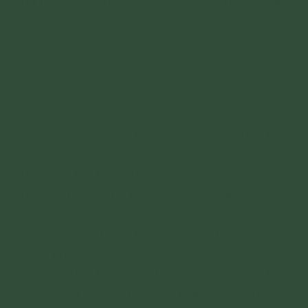
thì như độc dược, nguy hiểm vô cùng. Việc ấy
có không, và nếu có, thì tại sao lại có chuyện lạ
lùng như thế?
- Chuyện có đấy, tâu đại vương!
- Xin đại đức giảng cho nghe.
- Nước mắt do uất ức, hận thù, do sầu bi khổ
ưu não...; là loại nước mắt được xúc cảm, bị
thiêu đốt bởi tham luyến, sân hận và si mê... mà
tiết ra, trào vọt ra; nước mắt ấy chẳng khác gì
độc được. Nhưng nước mắt ứa ra được xúc
cảm bởi các trạng thái tâm cao thượng, như
nghe pháp, như phỉ lạc trong thiền định, niềm
hỷ hoan tinh thần, tâm bi mẫn đối với đau khổ
của chúng sanh...; thì đó là loại nước mắt mát