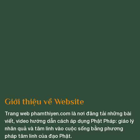
mẻ do hỷ, phỉ, bi mà có, nên nó đúng là liều
thần dược, tâu đại vương!
- Thật là hay, thật là bổ ích.
* * *
(Nguồn: kinh Mi Tiên Vấn Đáp)
--------
Xem thêm các bài kinh:
Thời Gian Và Không Còn Thời Gian - Kinh
Giới thiệu về Website
Mi Tiên Vấn Đáp
Trang web phamthiyen.com là nơi đăng tải những bài
Nguyên Nhân Của Thời Gian - Kinh Mi Tiên
viết, video hướng dẫn cách áp dụng Phật Pháp: giáo lý
Vấn Đáp
nhân quả và tâm linh vào cuộc sống bằng phương
Thời Gian Tối Sơ? - Kinh Mi Tiên Vấn Đáp
pháp tâm linh của đạo Phật.