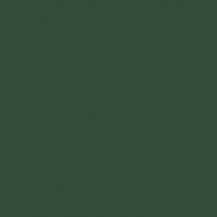
Có Phật Không? - Kinh Mi Tiên Vấn Đáp
Phật Là Tối Thượng Tôn Bảo! - Kinh Mi
Tiên Vấn Đáp
Phật Tối Thắng Như Thế Nào? - Kinh Mi
Tiên Vấn Đáp
Thấy Phật - Kinh Mi Tiên Vấn Đáp
Khi Chết Ngũ Uẩn Diệt Theo - Kinh Mi Tiên
Vấn Đáp
Ve-da-gu? - Kinh Mi Tiên Vấn Đáp
Nghiệp Trú Ở Đâu? - Kinh Mi Tiên Vấn Đáp
Biết Còn Tái Sanh? - Kinh Mi Tiên Vấn Đáp
Phật Ở Đâu? - Kinh Mi Tiên Vấn Đáp
Bậc Toàn Giác Biết Tất Cả - Kinh Mi Tiên
Vấn Đáp
Tại Sao Đức Phật Không Giống Cha Mẹ
Ngài? - Kinh Mi Tiên Vấn Đáp