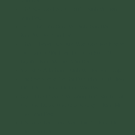
Vấn Đáp
Thế Nào Gọi Là Sa-môn? - Kinh Mi Tiên
Vấn Đáp
Đức Thế Tôn Còn Bất Bình, Sân Hận! -
Kinh Mi Tiên Vấn Đáp
Thần Thông Của Đức Mục-kiền-liên Không
Đương Cự Nổi Thần Lực Của Kẻ Giết
Ngài? - Kinh Mi Tiên Vấn Đáp
Về Cư Sĩ A-la-hán - Kinh Mi Tiên Vấn Đáp
Tại Sao Không Có Hai Đức Phật Xuất Hiện
Một Lần? - Kinh Mi Tiên Vấn Đáp
Người Đã Phạm "Bất Cộng Trụ", Xin Tu Lại,
Có Đắc Được Đạo Quả Không? - Kinh Mi
Tiên Vấn Đáp
Bậc A-la-hán Còn Phạm Giới? - Kinh Mi
Tiên Vấn Đáp