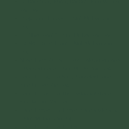
Có Rồi Không, Không Rồi Có! - Kinh Mi Tiên
Vấn Đáp
Pháp Hành Thì Sao? - Kinh Mi Tiên Vấn
Đáp
Tự Nhiên Sanh? - Kinh Mi Tiên Vấn Đáp
Tự Ngã Trong Thân? - Kinh Mi Tiên Vấn
Đáp
Nhãn Thức Và Tâm Thức (Cakkhu Vinnana
- Mano Vinnana) - Kinh Mi Tiên Vấn Đáp
Hành Tướng Của Xúc (Phassalakkhana) -
Kinh Mi Tiên Vấn Đáp
Hành Tướng Của Thọ (Vedanalakkhana) -
Kinh Mi Tiên Vấn Đáp
Hành Tướng Của Tưởng (Sannalakkhana)
- Kinh Mi Tiên Vấn Đáp
Hành Tướng Của Tư Tác