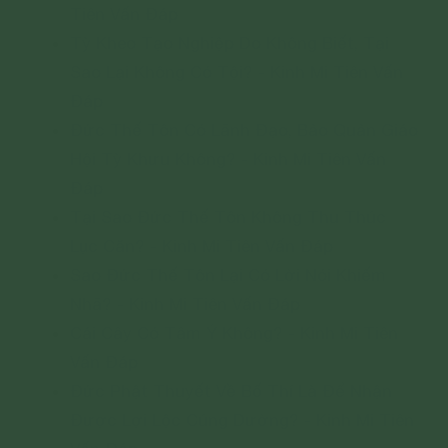
Tiên Vấn Đáp
Tỳ Kheo Tạo Nghiệp Do Không Biết, Tại
Sao Lại Không Có Tội? - Kinh Mi Tiên Vấn
Đáp
Đức Thế Tôn Có Lãnh Đạo, Bảo Quản Giáo
Hội Tỳ Khưu Không? - Kinh Mi Tiên Vấn
Đáp
Tại Sao Đức Thế Tôn Không Thu Thúc
Lục Căn? - Kinh Mi Tiên Vấn Đáp
Sao Đức Thế Tôn Lại Có Lời Nói Khiếm
Nhã? - Kinh Mi Tiên Vấn Đáp
Cái Cây Có Tâm Ý Không? - Kinh Mi Tiên
Vấn Đáp
Đức Phật Thuyết Về Bố Thí Là Để Nhận
Được Lợi Lộc Cúng Dường? - Kinh Mi Tiên