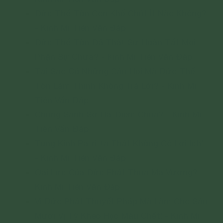
Đức Thế Tôn Còn Khổ Chút Ít Nào Không?
- Kinh Mi Tiên Vấn Đáp
Đức Thế Tôn Đã Thật Sự Hoàn Tất Mọi
Phận Sự Chưa? - Kinh Mi Tiên Vấn Đáp
Tại Sao Có Những Câu Hỏi Mà Đức Thế
Tôn Làm Thinh Không Trả Lời? - Kinh Mi
Tiên Vấn Đáp
Chúng Sanh Sợ Hãi Diêm Chúa? - Kinh Mi
Tiên Vấn Đáp
Tụng Kinh Pa-ri-ta Thật Không Có Lợi Ích!
- Kinh Mi Tiên Vấn Đáp
Oai Lực Của Đức Phật Thua Ma Vương? -
Kinh Mi Tiên Vấn Đáp
Vì Đức Phật Thuyết Pháp Mà Làm Cho Sáu
Mươi Vị Tỳ Kheo Hộc Máu Chết! - Kinh Mi