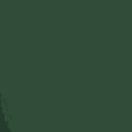
Sao Không Thấy Tử Thi Của Dạ Xoa? -
Kinh Mi Tiên Vấn Đáp
Về Chuyện Bồ Tát Ve-san-ta-ra Bố Thí Vợ
Con - Kinh Mi Tiên Vấn Đáp
Hồi Hướng Phước Có Hiệu Quả Không? -
Kinh Mi Tiên Vấn Đáp
Tại Sao Nhập Niết Bàn Lại Có Hiện Tượng
Phi Thường? - Kinh Mi Tiên Vấn Đáp
Chúng Sanh Nào Có Khả Năng Đắc Đạo? -
Kinh Mi Tiên Vấn Đáp
Tại Sao Không Diễn Tả Niết Bàn Một Cách
Cụ Thể? - Kinh Mi Tiên Vấn Đáp
Có Ai Thấy Phật Không? - Kinh Mi Tiên Vấn
Đáp
Đầu Đà Khổ Hạnh Có Ích Lợi Gì? - Kinh Mi