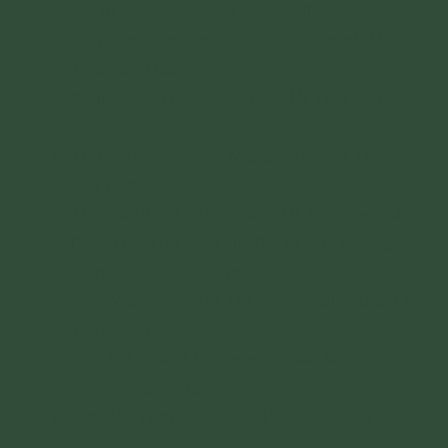
Kẻ Trí Làm Điều Ác Tội Báo Nhỏ, Người
Ngu Làm Điều Ác Tội Báo Lớn - Kinh Mi
Tiên Vấn Đáp
Pháp Xuất Thế Gian - Kinh Mi Tiên Vấn
Đáp
Thức, Tuệ Và Sanh Mạng - Kinh Mi Tiên
Vấn Đáp
Thì Giờ Phải Lẽ Rồi - Kinh Mi Tiên Vấn Đáp
Đức Thế Tôn Có Tâm Đại Bi Hay Không? -
Kinh Mi Tiên Vấn Đáp
Nghi Vấn Về Sự Bố Thí Ba-la-mật - Kinh Mi
Tiên Vấn Đáp
Bố Thí Hai Mắt Lại Được Thiên Nhãn - Kinh
Mi Tiên Vấn Đáp
Nghi Về Thời Gian Giáo Pháp Tồn Tại -
Kinh Mi Tiên Vấn Đáp