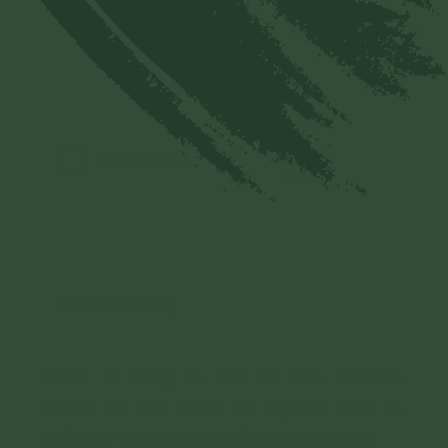
Gửi bình luận
Quản trị trang
28/06/2024
Quản trị trang và Chủ sở hữu Website
Phạm Thị Yến tuyên bố nghiêm cấm và
miễn trừ trách nhiệm đối với mọi bình luận,