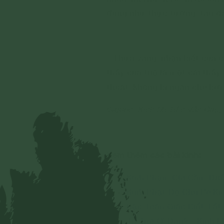
đúng như thực tướng, tâu đ
...
- Thưa vâng, nhận biết của cá
thấy của tuệ là một cái thấy 
thoát, không bị ngăn che bởi
(Nguồn: Kinh Mi Tiên Vấn Đáp,
----------
Xem thêm các bài kinh:
Kinh Phạm Chí Cầm Đu
Kinh Phật Độ Chú Bé Ki
Bậc Toàn Giác Biết Tất 
Trí Tuệ Ở Đâu? - Kinh M