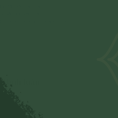
inh Mi Tiên Vấn Đáp
inh Mi Tiên Vấn Đáp
uệ Của Bồ Tát Khi Ở Hoàng Cung
15/12/2019
Bình luận