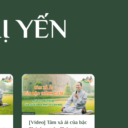
Ị YẾN
a
[Video] Tâm xả ái của bậc
[Video]