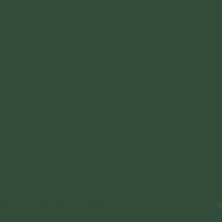
ại vương!
i thức là do vô minh, ái dục chi phối, còn cái
trong sáng, thanh tịnh từ sự giác ngộ và giải
 vô minh và ái dục nữa, tâu đại vương!
 câu 86. Thức, Tuệ Và Sanh Mạng)
ốc
êu Căng Và Ngu Si
Cả - Kinh Mi Tiên Vấn Đáp
i Tiên Vấn Đáp