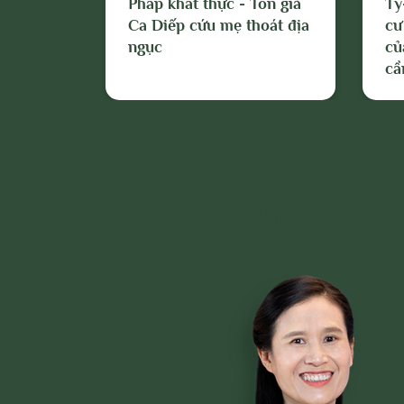
hu hòa,
Pháp khất thực - Tôn giả
Tỳ
Ca Diếp cứu mẹ thoát địa
cư
ngục
củ
cầ
Đọc Nhiều Nhất Trên 