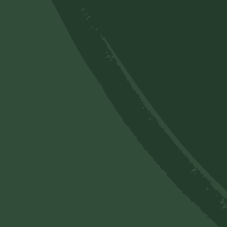
Quản trị trang
Quản trị tra
tuyên bố nghiê
bình luận, hình
- Chủ quyền c
- Các vấn đề về