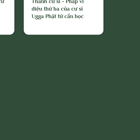
cư
Thánh cư sĩ - Pháp vi
tháp
diệu thứ ba của cư sĩ
Ugga Phật tử cần học