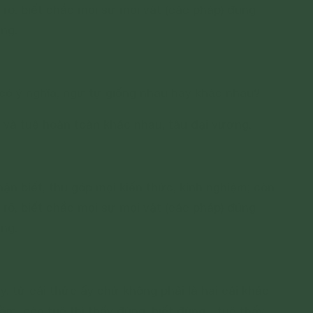
y rõ, biết chắc mọi sự mọi vật (các pháp) đúng
ng.
 có ý nghĩa, ngữ tự giống nhau hay khác nhau?
 và tuệ hoàn toàn khác nhau, tâu đại vương.
.
hận biết, thu góp mọi kiến thức, kinh nghiệm; còn
y rõ, biết chắc mọi sự mọi vật (các pháp) đúng
ng.
y, từ cái thức ấy chứ không phải là hai cái khác
ầm, còn tuệ thì thấy đúng, biết đúng - tuệ thấy