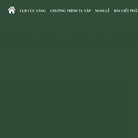
CLB CÚC VÀNG
CHƯƠNG TRÌNH TU TẬP
NGHI LỄ
BÀI VIẾT PHẬ
Trang chủ
>
Video
>
Trạch Pháp
>
Trạch Pháp Thường Kỳ
deo] Phật tử nên trị bệnh "tri th