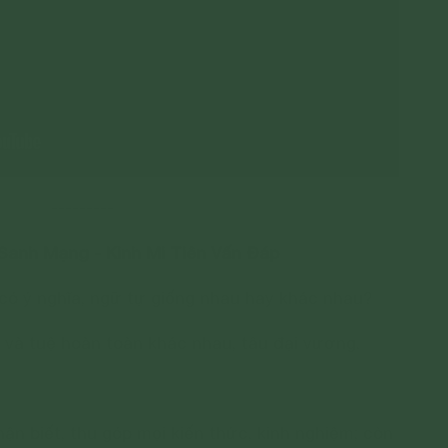
---------
Sanh Mạng - Kinh Mi Tiên Vấn Đáp
 có ý nghĩa, ngữ tự giống nhau hay khác nhau?
 và tuệ hoàn toàn khác nhau, tâu đại vương.
.
hận biết, thu góp mọi kiến thức, kinh nghiệm; còn