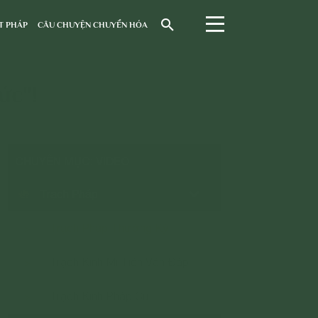
T PHÁP
CÂU CHUYỆN CHUYỂN HÓA
ức"!
CHUYÊN MỤC: VIDEO
Trạch Pháp
Trạch Pháp Thường Kỳ
>
Trạch Kinh Mi Tiên Vấn Đáp
>
Trạch Kinh Pháp Cú
>