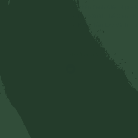
Nhân Sanh Giác Ngộ - K
Pháp Xuất Thế Gian - K
Kinh Thần Lực Và Trí T
1,209 lượt xem
1