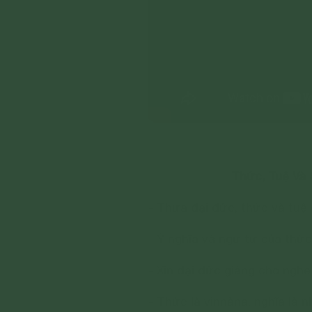
Thức, Tuệ Và 
- Thưa đại đức, thức và tuệ
- Ý nghĩa và ngữ tự của thức
- Xin đại đức giảng cho nghe
- Thức là vinnàna, nghĩa là n