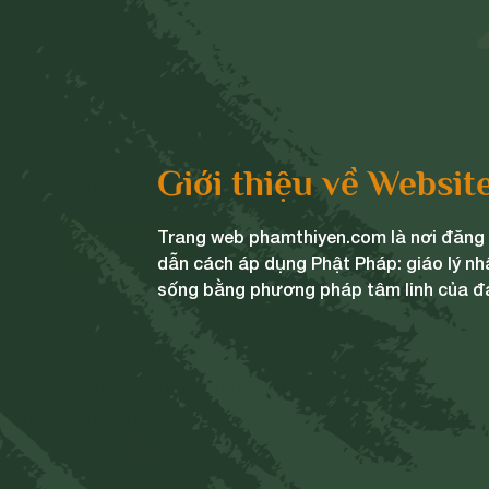
Giới thiệu về Websit
Trang web phamthiyen.com là nơi đăng t
Gửi bình luận
dẫn cách áp dụng Phật Pháp: giáo lý nh
sống bằng phương pháp tâm linh của đ
28/06/2024
ng và Chủ sở hữu Website Phạm Thị Yến
m cấm và miễn trừ trách nhiệm đối với mọi
 ảnh liên quan đến:
Xem thêm
ủa đất nước;
 chính trị;