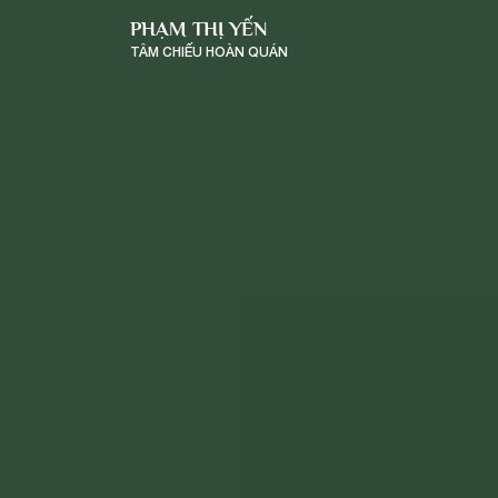
PHẠM THỊ YẾN
TÂM CHIẾU HOÀN QUÁN
[Vi
-
a
a
+