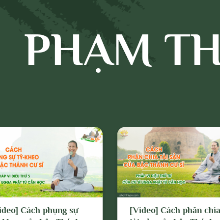
n cho mục đích hoặc có dấu hiệu chống lại
c, chia rẽ và gây mất đoàn kết dân tộc,
PHẠM TH
iáo;
 có dấu hiệu vi phạm chính sách, pháp luật
và thuần phong, mỹ tục của dân tộc.
trên, chúng tôi tuyên bố có quyền xóa, gỡ
hiện bất kỳ biện pháp nào thuộc quyền của
 và Chủ sở hữu; và tố cáo với cơ quan chức
c hiện các biện pháp pháp lý cần thiết để
lý các hành vi vi phạm hoặc hành vi có dấu
êu trên.
ideo] Cách phụng sự
[Video] Cách phân chi