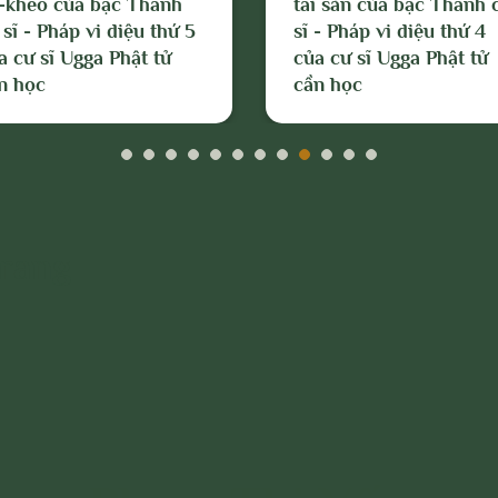
-kheo của bậc Thánh
tài sản của bậc Thánh 
 sĩ - Pháp vi diệu thứ 5
sĩ - Pháp vi diệu thứ 4
a cư sĩ Ugga Phật tử
của cư sĩ Ugga Phật tử
n học
cần học
Trang