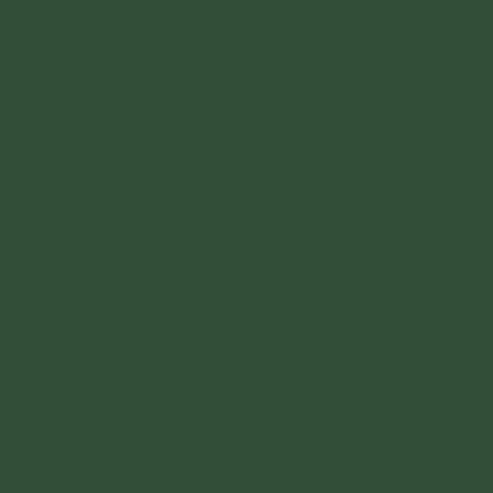
tuệ là pannà có nghĩa là thấ
như thực tướng, tâu đại vươ
.....
- Thưa đại đức, thức và tuệ
- Ý nghĩa và ngữ tự của thức
- Xin đại đức giảng cho nghe
- Thức là vinnàna, nghĩa là n
tuệ là pannà có nghĩa là thấ
như thực tướng, tâu đại vươ
....
- Tuệ cũng từ cái nhận biết ấ
nhau: nhưng thức thì dễ sai l