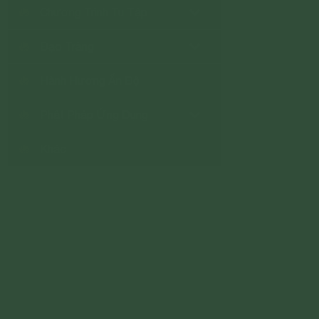
Chương Trình Tu Tập
Đạo Tràng
Hành Hương Ấn Độ
Phật Pháp Ứng Dụng
Khác