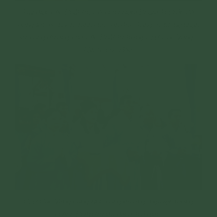
Đại diện các Phật tử, Cô chủ nhiệm Phạm Thị Yến đã
dâng lời tác bạch thỉnh chư tôn đức Tăng từ bi thọ nhận
sự cúng dường của Các Phật tử trong CLB Cúc Vàng -
Tập tu Lục Hòa.
CLB Cúc Vàng cung kinh cúng dường, nguyện mong
chánh Pháp trụ lâu dài ở thế gian.