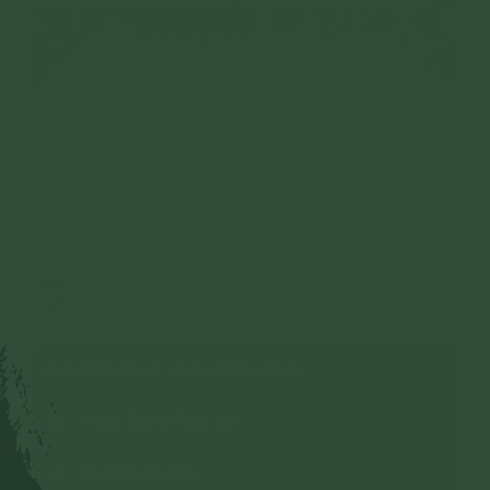
Kết thúc buổi lễ, các Phật tử đã chụp bức hình cùng Cô
chủ nhiệm.
6 lượt xem
21/12/2023
2
CHUYÊN MỤC: CLB CÚC VÀNG
Hoạt Động Phật Sự
An Sinh Xã Hội