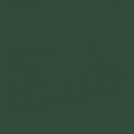
Các Phật tử cung kính chắp tay, chờ mong được đặt bát
cúng dường.
Các vật phẩm được chuẩn bị chu đáo.