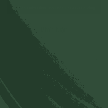
Kiến Thức Dành Cho Phật Tử CLB Cúc Vàng
Bình luận