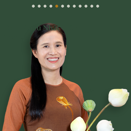
Đọc Nhiều Nhất Trên
Trang
Phạm Thị Yến
Tâm Chiếu Hoàn Quán
CLB CÚC VÀNG
CHƯƠNG TRÌNH TU TẬP
NGHI LỄ
BÀI VIẾT PHẬT PHÁP
CÂU CHUYỆN CHUYỂN HÓA
NHẠC PHẬT GIÁO
GIẢI ĐÁP THẮC MẮC