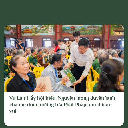
dấu hiệu chống lại Đảng, Nhà nước, chia rẽ
và gây mất đoàn kết dân tộc, đoàn kết tôn
Các bài liên quan
giáo;
- Vi phạm hoặc có dấu hiệu vi phạm chính
sách, pháp luật của Nhà nước và thuần
phong, mỹ tục của dân tộc.
Cho mục đích trên, chúng tôi tuyên bố có
quyền xóa, gỡ bỏ hoặc thực hiện bất kỳ
biện pháp nào thuộc quyền của Quản trị
trang và Chủ sở hữu; và tố cáo với cơ
quan chức năng hoặc thực hiện các biện
Vu Lan trẩy hội hiếu: Nguyện mong duyên lành
pháp pháp lý cần thiết để ngăn chặn, xử lý
cha mẹ được nương tựa Phật Pháp, đời đời an
các hành vi vi phạm hoặc hành vi có dấu
vui
hiệu vi phạm nêu trên.