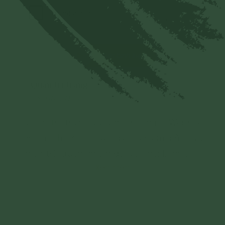
Gửi bình luận
Quản trị trang
28/06/2024
Quản trị trang và Chủ sở hữu Website
Phạm Thị Yến tuyên bố nghiêm cấm và
miễn trừ trách nhiệm đối với mọi bình luận,
Xem thêm
hình ảnh liên quan đến:
- Chủ quyền của đất nước;
- Các vấn đề về chính trị;
- Các phát ngôn cho mục đích hoặc có