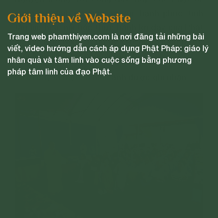
cùng gia đình sẽ luôn an vui, hạnh phúc, tinh
Giới thiệu về Website
tấn lục hòa, nối tiếp thực hành lời dạy của Phật
Trang web phamthiyen.com là nơi đăng tải những bài
hoàng Trần Nhân Tông để đất nước luôn được
viết, video hướng dẫn cách áp dụng Phật Pháp: giáo lý
thái bình và ngày càng hưng thịnh.
nhân quả và tâm linh vào cuộc sống bằng phương
pháp tâm linh của đạo Phật.
Dưới đây là một số hình ảnh được ghi nhận: