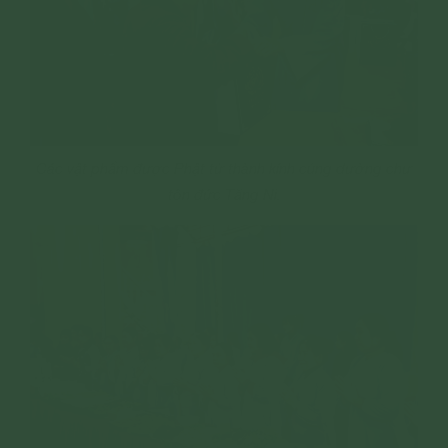
Các vật phẩm được Phật tử thành kính cúng dường chư
tôn đức Tăng Ni.