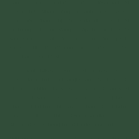
Tăng - những người đệ tử nối nghiệp của Phật
hoàng Trần Nhân Tông tu hành; vừa qua, Cô
chủ nhiệm Phạm Thị Yến và đại diện các Phật
tử trong CLB Cúc Vàng - Tập Tu Lục Hòa đã
sắm sửa tịnh tài, vật thực,... với tổng giá trị
khoảng 500 triệu để cúng dường đại giới đàn
Trúc Lâm Tam Tổ XIII.
Trong kinh Nikaya, Đức Phật có dạy về bổn
phận của người cư sĩ tại gia, rằng: “Vị Thánh đệ
tử hộ trì chúng Tỳ kheo với y, với đồ ăn khất
thực, với sàng tọa, với dược phẩm trị bệnh.
Thành tựu được như vậy, vị Thánh đệ tử bước
vào con đường thích đáng của gia chủ, con
đường đem lại tiếng tốt, đưa đến cõi trời.”
Nguyện mong, với công đức này, các Phật tử