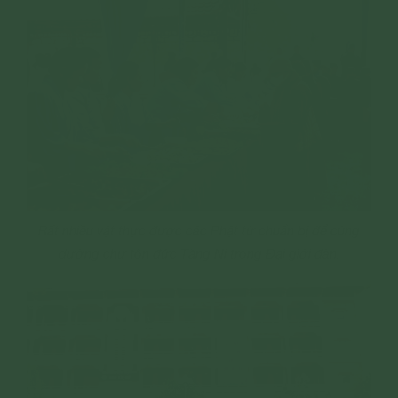
Rất nhiều vật thực được các Phật tử chuẩn bị để cúng
dường chư tôn đức Tăng Ni trong Đại giới đàn.